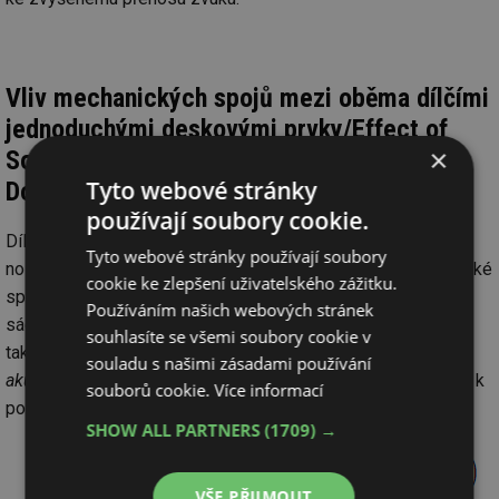
Vliv mechanických spojů mezi oběma dílčími
jednoduchými deskovými prvky/Effect of
×
Sound Bridges Between Single Plates of
Tyto webové stránky
Double Building Elements
používají soubory cookie.
Dílčí jednoduché deskové prvky jsou často upevňovány na
Tyto webové stránky používají soubory
nosné konstrukce, které způsobují jejich vzájemné mechanické
cookie ke zlepšení uživatelského zážitku.
spojení. Typicky se jedná o nosné sloupky dvojitých
Používáním našich webových stránek
sádrokartonových příček nebo o nosné závěsy podhledů. U
souhlasíte se všemi soubory cookie v
takových konstrukcí dochází prostřednictvím spojů (tzv.
souladu s našimi zásadami používání
akustických mostů
) ke zvýšenému přenosu zvuku, což vede k
souborů cookie.
Více informací
poklesu neprůzvučnosti dvojitého prvku:
SHOW ALL PARTNERS
(1709) →
VŠE PŘIJMOUT