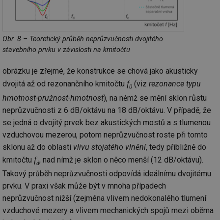
Obr. 8 – Teoretický průběh neprůzvučnosti dvojitého
stavebního prvku v závislosti na kmitočtu
obrázku je zřejmé, že konstrukce se chová jako akusticky
f
dvojitá až od rezonančního kmitočtu
(viz
rezonance typu
0
hmotnost-pružnost-hmotnost
), na němž se mění sklon růstu
neprůzvučnosti z 6 dB/oktávu na 18 dB/oktávu. V případě, že
se jedná o dvojitý prvek bez akustických mostů a s tlumenou
vzduchovou mezerou, potom neprůzvučnost roste při tomto
sklonu až do oblasti
vlivu stojatého vlnění
, tedy přibližně do
f
kmitočtu
, nad nímž je sklon o něco menší (12 dB/oktávu).
d
Takový průběh neprůzvučnosti odpovídá ideálnímu dvojitému
prvku. V praxi však může být v mnoha případech
neprůzvučnost nižší (zejména vlivem nedokonalého tlumení
vzduchové mezery a vlivem mechanických spojů mezi oběma