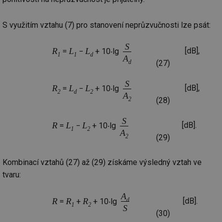
S využitím vztahu (7) pro stanovení neprůzvučnosti lze psát:
S
R
L
L
[dB],
=
−
+ 10‧lg
1
1
d
A
d
(27)
S
R
L
L
[dB],
=
−
+ 10‧lg
2
d
2
A
2
(28)
S
R
L
L
[dB].
=
−
+ 10‧lg
1
2
A
2
(29)
Kombinací vztahů (27) až (29) získáme výsledný vztah ve
tvaru:
A
d
R
R
R
[dB].
=
+
+ 10‧lg
1
2
S
(30)