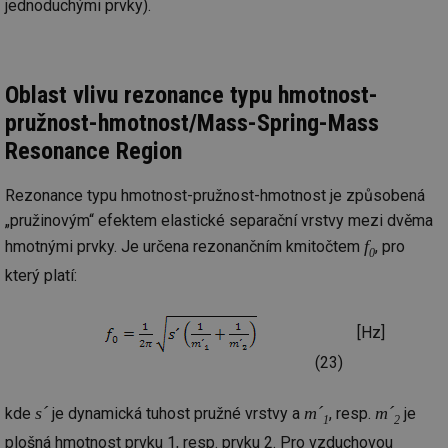
jednoduchými prvky).
Oblast vlivu rezonance typu hmotnost-
pružnost-hmotnost/Mass-Spring-Mass
Resonance Region
Rezonance typu hmotnost-pružnost-hmotnost je způsobená
„pružinovým“ efektem elastické separační vrstvy mezi dvěma
f
hmotnými prvky. Je určena rezonančním kmitočtem
, pro
0
který platí:
[Hz]
(23)
s´
m´
m´
kde
je dynamická tuhost pružné vrstvy a
, resp.
je
1
2
plošná hmotnost prvku 1, resp. prvku 2. Pro vzduchovou