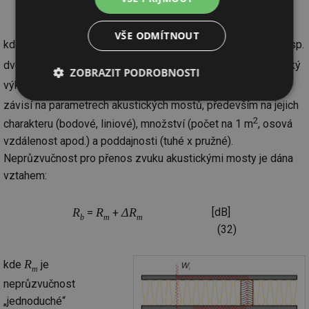
[dB]
(31)
VŠE ODMÍTNOUT
W
kde
je akustický výkon přenášený separační vrstvou (resp.
t,d
W
dvojitou konstrukcí bez akustických mostů) a
je akustický
t,b
ZOBRAZIT PODROBNOSTI
W
výkon přenášený akustickými mosty. Hodnota výkonu
t,b
Nezbytně
Výkonové
Soubory
závisí na parametrech akustických mostů, především na jejich
nutné
soubory
cílení
2
charakteru (bodové, liniové), množství (počet na 1 m
, osová
soubory
vzdálenost apod.) a poddajnosti (tuhé x pružné).
Neprůzvučnost pro přenos zvuku akustickými mosty je dána
vztahem:
Funkční soubory
Nezařazené
soubory
R
R
Δ
R
[dB]
=
+
b
m
m
(32)
R
kde
je
m
neprůzvučnost
Nezbytně nutné soubory
Výkonové soubory
„jednoduché“
Soubory cílení
Funkční soubory