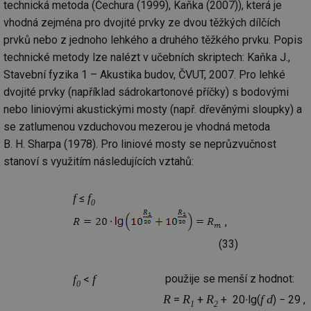
technická metoda (Čechura (1999), Kaňka (2007)), která je
id
in
vhodná zejména pro dvojité prvky ze dvou těžkých dílčích
id
forum.tzb-
1 rok
Te
prvků nebo z jednoho lehkého a druhého těžkého prvku. Popis
info.cz
co
po
technické metody lze nalézt v učebních skriptech: Kaňka J.,
vy
Stavební fyzika 1 – Akustika budov, ČVUT, 2007. Pro lehké
se
dvojité prvky (například sádrokartonové příčky) s bodovými
_hjIncludedInSessionSample
1 minuta
Te
Hotjar Ltd
59 sekund
co
vetrani.tzb-
nebo liniovými akustickými mosty (např. dřevěnými sloupky) a
na
info.cz
ab
se zatlumenou vzduchovou mezerou je vhodná metoda
Ho
B. H. Sharpa (1978). Pro liniové mosty se neprůzvučnost
zd
ná
stanoví s využitím následujících vztahů:
za
vz
de
de
f
f
≤
re
0
we
,
id
voda.tzb-
10 let
Te
info.cz
co
(33)
po
vy
se
f
f
použije se menší z hodnot:
<
0
id
kalkulator.tzb-
1 rok
Te
R
R
R
f
d
=
+
+ 20∙lg(
) − 29 ,
info.cz
co
1
2
po