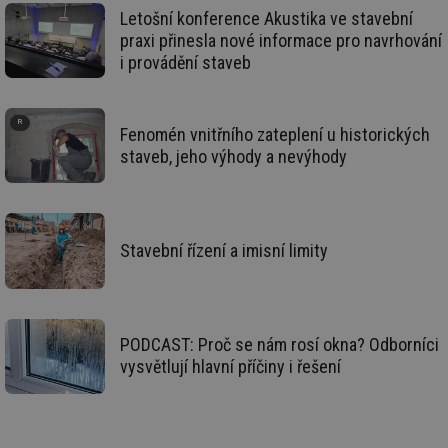
de
Letošní konference Akustika ve stavební
de
re
praxi přinesla nové informace pro navrhování
we
i provádění staveb
_hjIncludedInSessionSample
1 minuta
Te
Hotjar Ltd
59 sekund
co
voda.tzb-
na
info.cz
ab
Ho
Fenomén vnitřního zateplení u historických
zd
staveb, jeho výhody a nevýhody
ná
za
vz
de
de
re
we
Stavební řízení a imisní limity
__gfp_64b
1 rok
Je
Gemius
so
.tzb-info.cz
kt
spr
da
PODCAST: Proč se nám rosí okna? Odborníci
co
ná
vysvětlují hlavní příčiny i řešení
we
__cf_bm
29 minut
Te
Cloudflare Inc.
59 sekund
co
.vimeo.com
po
ro