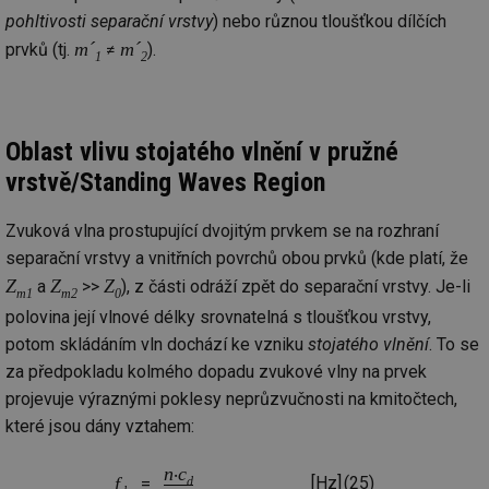
pohltivosti separační vrstvy
) nebo různou tloušťkou dílčích
m´
m´
prvků (tj.
≠
).
1
2
Oblast vlivu stojatého vlnění v pružné
vrstvě/Standing Waves Region
Zvuková vlna prostupující dvojitým prvkem se na rozhraní
separační vrstvy a vnitřních povrchů obou prvků (kde platí, že
Z
Z
Z
a
>>
), z části odráží zpět do separační vrstvy. Je-li
m1
m2
0
polovina její vlnové délky srovnatelná s tloušťkou vrstvy,
potom skládáním vln dochází ke vzniku
stojatého vlnění
. To se
za předpokladu kolmého dopadu zvukové vlny na prvek
projevuje výraznými poklesy neprůzvučnosti na kmitočtech,
které jsou dány vztahem:
n
c
‧
d
f
[Hz]
(25)
=