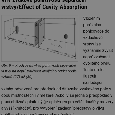
vrstvy/Effect of Cavity Absorption
Vložením
porézního
pohlcovače do
vzduchové
vrstvy lze
významně zvýšit
neprůzvučnost
dvojitého prvku.
Obr. 9 – K odvození vlivu pohltivosti separační
Tento efekt
vrstvy na neprůzvučnost dvojitého prvku podle
ilustrují
vztahů (27) až (30)
následující
vztahy, odvozené pro předpoklad difúzního zvukového pole v
obou místnostech i v mezeře. Ačkoliv se jedná o předpoklad v
praxi obtížně splnitelný (je splněn jen pro větší tloušťky mezery
a vyšší kmitočty), pro vytvoření základní představy o vlivu
pohltivosti na neprůzvučnost je přijatelný.