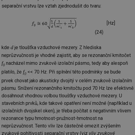
separační vrstvu lze vztah zjednodušit do tvaru:
[Hz]
(24)
d
kde
je tloušťka vzduchové mezery. Z hlediska
neprůzvučnosti je vhodné zajistit, aby se rezonanční kmitočet
f
nacházel mimo zvukově izolační pásmo, tedy aby alespoň
0
f
platilo, že
<< 70 Hz. Při splnění této podmínky se bude
0
prvek chovat jako akusticky dvojitý v celém zvukově izolačním
pásmu. Snížení rezonančního kmitočtu pod 70 Hz lze efektivně
dosáhnout vhodnou volbou tloušťky vzduchové mezery. U
stavebních prvků, kde takové opatření není možné (například u
izolačních dvojskel oken), je třeba počítat s negativním vlivem
rezonance typu hmotnost-pružnost-hmotnost na
neprůzvučnost. Tento vliv lze částečně omezit zvýšením
zvukové pohltivosti separační vrstvy (viz
vliv zvukové