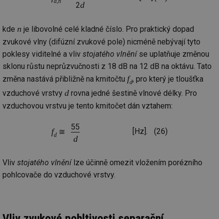
d,n
d
2
n
kde
je libovolné celé kladné číslo. Pro praktický dopad
zvukové vlny (difúzní zvukové pole) nicméně nebývají tyto
poklesy viditelné a vliv
stojatého vlnění
se uplatňuje změnou
sklonu růstu neprůzvučnosti z 18 dB na 12 dB na oktávu. Tato
f
změna nastává přibližně na kmitočtu
, pro který je tloušťka
d
d
vzduchové vrstvy
rovna jedné šestině vlnové délky. Pro
vzduchovou vrstvu je tento kmitočet dán vztahem:
55
f
[Hz].
(26)
≅
d
d
Vliv
stojatého vlnění
lze účinně omezit vložením porézního
pohlcovače do vzduchové vrstvy.
Vliv zvukové pohltivosti separační