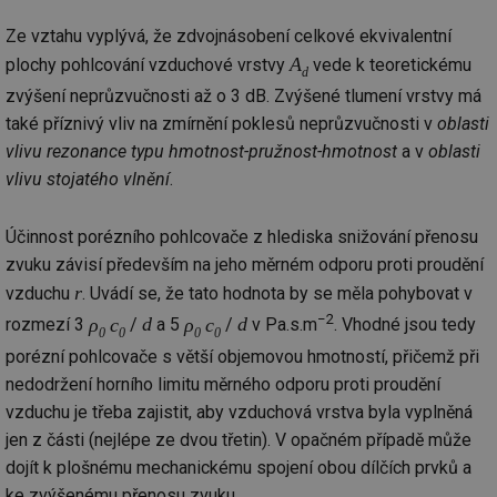
Ze vztahu vyplývá, že zdvojnásobení celkové ekvivalentní
A
plochy pohlcování vzduchové vrstvy
vede k teoretickému
d
zvýšení neprůzvučnosti až o 3 dB. Zvýšené tlumení vrstvy má
také příznivý vliv na zmírnění poklesů neprůzvučnosti v
oblasti
vlivu rezonance typu hmotnost-pružnost-hmotnost
a v
oblasti
vlivu stojatého vlnění
.
Účinnost porézního pohlcovače z hlediska snižování přenosu
zvuku závisí především na jeho měrném odporu proti proudění
r
vzduchu
. Uvádí se, že tato hodnota by se měla pohybovat v
−2
ρ
c
d
ρ
c
d
rozmezí 3
/
a 5
/
v Pa.s.m
. Vhodné jsou tedy
0
0
0
0
porézní pohlcovače s větší objemovou hmotností, přičemž při
nedodržení horního limitu měrného odporu proti proudění
vzduchu je třeba zajistit, aby vzduchová vrstva byla vyplněná
jen z části (nejlépe ze dvou třetin). V opačném případě může
dojít k plošnému mechanickému spojení obou dílčích prvků a
ke zvýšenému přenosu zvuku.