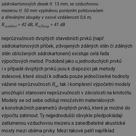
int
sádrokartonových desek tl. 13 mm, se vzduchovou
vý
vl
mezerou tl. 50 mm vyplněnou porézním pohlcovačem
po
a dřevěnými sloupky v osové vzdálenosti 0,6 m,
Air
us
R
R
= 42 dB,
= 41 dB
w,měření
w,Sharp
už
pr
int
neprůzvučnosti dvojitých stavebních prvků (např.
tě
sádrokartonových příček, zdvojených zděných stěn či zděných
id
vytapeni.tzb-
10 let
Te
stěn obložených sádrokartonem) existuje celá řada
info.cz
co
po
výpočtových metod. Podobně jako u
jednoduchých prvků
vy
se
i v případě dvojitých prvků jsou k dispozici jak metody
id
stavba.tzb-
10 let
Te
indexové, které slouží k odhadu pouze jednočíselné hodnoty
info.cz
co
po
R
vážené neprůzvučnosti
, tak i komplexní výpočetní modely
w
vy
se
umožňující stanovení neprůzvučnosti v závislosti na kmitočtu.
Modely se od sebe odlišují množstvím materiálových
_hjFirstSeen
29 minut
So
Hotjar Ltd
59 sekund
na
.tzb-info.cz
a konstrukčních parametrů dvojitých prvků, které je možné do
ab
sl
výpočtu zahrnout. Ty nejjednodušší obvykle předpokládají
ce
pr
zatlumenou vzduchovou mezeru a zanedbatelné akustické
poč
mosty mezi oběma prvky. Mezi takové patří například
Ne
žá