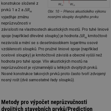
konstrukce složené z
Nezařazené soubory
Δ
R
prvků 1 a 2 a
Obr. 10 – Přenos akustického výkonu
m
Nezbytně nutné soubory cookie umožňují základní
vyjadřuje změnu
nosnými sloupky dvojitého prvku
funkce webových stránek, jako je přihlášení
uživatele a správa účtu. Webové stránky nelze bez
neprůzvučnosti v
nezbytně nutných souborů cookie správně používat.
závislosti na vlastnostech akustických mostů. Pro tuhé liniové
Provider
/
Δ
R
spoje (například dřevěné sloupky) je hodnota
kmitočtově
Název
Vyprší
Po
m
Doména
nezávislá a mění se s desetinásobkem logaritmu osové
g_state
.forum.tzb-
Zavřením
Sl
vzdálenosti sloupků. Pro pružné liniové spoje (například
info.cz
prohlížeče
př
po
ocelové sloupky) je kmitočtově závislá a obecně vyšší než
g_csrf_token
.forum.tzb-
Zavřením
Sl
hodnota pro tuhé spoje. Vliv akustických mostů na
info.cz
prohlížeče
př
po
neprůzvučnost je významnější u lehkých dvojitých prvků.
Nosné konstrukce takových prvků proto často tvoří zdvojený
id
konference.tzb-
1 rok
Te
info.cz
co
nosný rošt (dvě samostatné řady sloupků).
po
vy
se
_hjAbsoluteSessionInProgress
29 minut
So
Hotjar Ltd
59 sekund
na
.tzb-info.cz
Metody pro výpočet neprůzvučnosti
ab
sl
dvojitých stavebních prvků/Prediction
ce