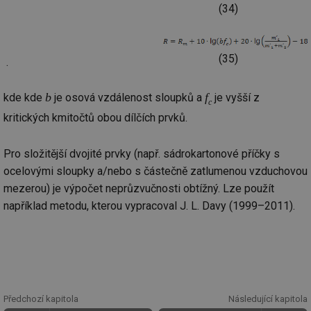
(34)
vy
se
id
oze.tzb-info.cz
10 let
Te
co
(35)
po
.
vy
se
b
f
kde kde
je osová vzdálenost sloupků a
je vyšší z
_hjIncludedInSessionSample
1 minuta
Te
Hotjar Ltd
c
59 sekund
co
oze.tzb-info.cz
kritických kmitočtů obou dílčích prvků.
na
ab
Ho
zd
Pro složitější dvojité prvky (např. sádrokartonové příčky s
ná
za
ocelovými sloupky a/nebo s částečně zatlumenou vzduchovou
vz
de
mezerou) je výpočet neprůzvučnosti obtížný. Lze použít
de
například metodu, kterou vypracoval J. L. Davy (1999–2011).
re
we
_dc_gtm_UA-5901706-1
.tzb-info.cz
58 sekund
Te
co
př
w
po
Sp
Go
Předchozí kapitola
Následující kapitola
da