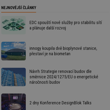
li
To
NEJNOVĚJŠÍ ČLÁNKY
př
by
po
zp
EDC spouští nové služby pro stabilitu sítí
po
we
a plánuje další rozvoj
st
sid
forum.tzb-
1 rok
To
info.cz
bě
so
al
innogy koupila dvě bioplynové stanice,
na
přestaví je na biometan
so
re
pr
po
sp
Návrh Strategie renovací budov dle
rel
směrnice 2024/1275/EU o energetické
_hjIncludedInSessionSample
1 minuta
Te
Hotjar Ltd
59 sekund
co
náročnosti budov
energetika.tzb-
na
info.cz
ab
Ho
zd
ná
2 dny Konference DesignBlok Talks
za
vz
de