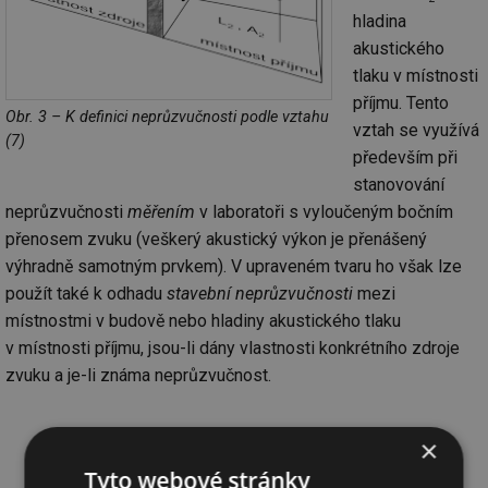
hladina
akustického
tlaku v místnosti
příjmu. Tento
Obr. 3 – K definici neprůzvučnosti podle vztahu
vztah se využívá
(7)
především při
stanovování
neprůzvučnosti
měřením
v laboratoři s vyloučeným bočním
přenosem zvuku (veškerý akustický výkon je přenášený
výhradně samotným prvkem). V upraveném tvaru ho však lze
použít také k odhadu
stavební neprůzvučnosti
mezi
místnostmi v budově nebo hladiny akustického tlaku
v místnosti příjmu, jsou-li dány vlastnosti konkrétního zdroje
zvuku a je-li známa neprůzvučnost.
×
Tyto webové stránky