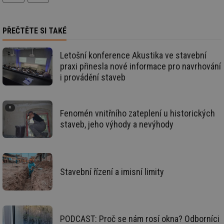
soubory
PŘEČTĚTE SI TAKÉ
Funkční soubory
Nezařazené
soubory
Letošní konference Akustika ve stavební
praxi přinesla nové informace pro navrhování
i provádění staveb
Fenomén vnitřního zateplení u historických
Nezbytně nutné soubory
Výkonové soubory
staveb, jeho výhody a nevýhody
Soubory cílení
Funkční soubory
Nezařazené soubory
Nezbytně nutné soubory cookie umožňují základní
Stavební řízení a imisní limity
funkce webových stránek, jako je přihlášení
uživatele a správa účtu. Webové stránky nelze bez
nezbytně nutných souborů cookie správně používat.
Provider
/
Název
Vyprší
Po
Doména
PODCAST: Proč se nám rosí okna? Odborníci