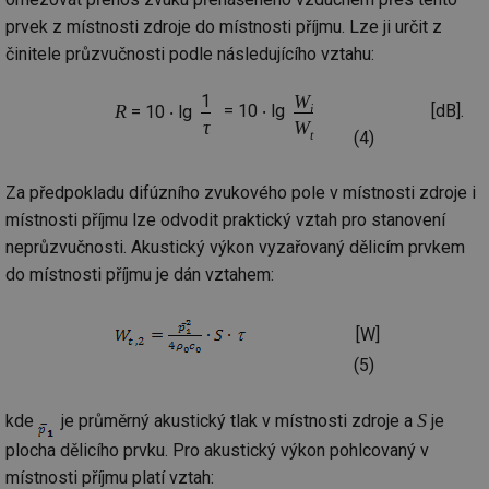
prvek z místnosti zdroje do místnosti příjmu. Lze ji určit z
činitele průzvučnosti podle následujícího vztahu:
1
W
i
R
= 10 ‧ lg
[dB].
= 10 ‧ lg
τ
W
t
(4)
Za předpokladu difúzního zvukového pole v místnosti zdroje i
místnosti příjmu lze odvodit praktický vztah pro stanovení
neprůzvučnosti. Akustický výkon vyzařovaný dělicím prvkem
do místnosti příjmu je dán vztahem:
[W]
(5)
S
kde
je průměrný akustický tlak v místnosti zdroje a
je
plocha dělicího prvku. Pro akustický výkon pohlcovaný v
místnosti příjmu platí vztah: