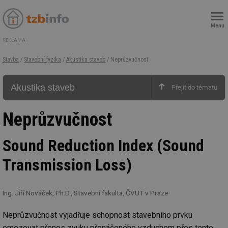
Menu
REKLAMA
Stavba
/
Stavební fyzika
/
Akustika staveb
/ Neprůzvučnost
Akustika staveb
Neprůzvučnost
Sound Reduction Index (Sound
Transmission Loss)
Ing. Jiří Nováček, Ph.D., Stavební fakulta, ČVUT v Praze
Neprůzvučnost vyjadřuje schopnost stavebního prvku
omezovat přenos zvuku přenášeného vzduchem přes tento