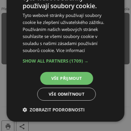
používají soubory cookie.
Předchozí kapitola
Následující kapitola
Tyto webové stránky používají soubory
Činitel
Neprůzvučnost
cookie ke zlepšení uživatelského zážitku.
průzvučnosti
homogenních
Používáním našich webových stránek
a
souhlasíte se všemi soubory cookie v
izotropních
souladu s našimi zásadami používání
jednoduchých
souborů cookie.
Více informací
stavebních
prvků
SHOW ALL PARTNERS
(1709) →
VŠECHNY KAPITOLY TÉMATU „AKUSTIKA STAVEB“
VŠE PŘIJMOUT
VŠE ODMÍTNOUT
ZOBRAZIT PODROBNOSTI
Nezbytně
Výkonové
Soubory
tisk
nutné
soubory
cílení