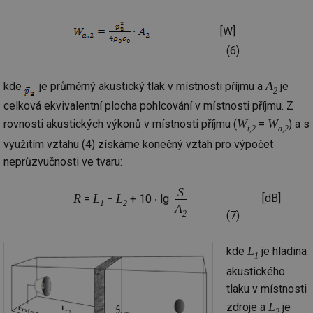
[W]
(6)
A
kde
je průměrný akustický tlak v místnosti příjmu a
je
2
celková ekvivalentní plocha pohlcování v místnosti příjmu. Z
W
W
rovnosti akustických výkonů v místnosti příjmu (
=
) a s
t,2
a,2
využitím vztahu (4) získáme konečný vztah pro výpočet
neprůzvučnosti ve tvaru:
S
R
L
L
[dB]
=
−
+ 10 ‧ lg
1
2
A
2
(7)
L
kde
je hladina
1
akustického
tlaku v místnosti
L
zdroje a
je
2