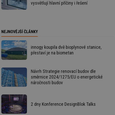
g_state
.forum.tzb-
Zavřením
Sl
vysvětlují hlavní příčiny i řešení
info.cz
prohlížeče
př
po
g_csrf_token
.forum.tzb-
Zavřením
Sl
info.cz
prohlížeče
př
po
id
konference.tzb-
1 rok
Te
NEJNOVĚJŠÍ ČLÁNKY
info.cz
co
po
vy
se
innogy koupila dvě bioplynové stanice,
přestaví je na biometan
_hjAbsoluteSessionInProgress
29 minut
So
Hotjar Ltd
59 sekund
na
.tzb-info.cz
ab
sl
ce
pr
Návrh Strategie renovací budov dle
poč
směrnice 2024/1275/EU o energetické
Ne
žá
náročnosti budov
id
in
id
vetrani.tzb-
10 let
Te
info.cz
co
po
2 dny Konference DesignBlok Talks
vy
se