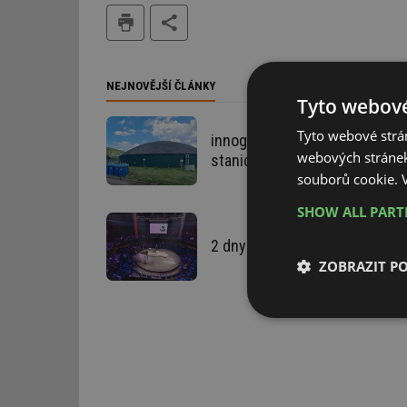
tisk
NEJNOVĚJŠÍ ČLÁNKY
Tyto webové
Tyto webové strán
innogy koupila dvě bioplynové
webových stránek
stanice, přestaví je na biomet
souborů cookie.
SHOW ALL PAR
2 dny Konference DesignBlok 
ZOBRAZIT P
Nezbytně nutn
soubory