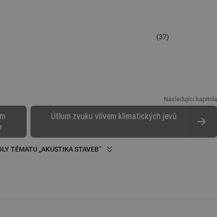
(37)
Následující kapitol
ím
Útlum zvuku vlivem klimatických jevů
e
LY TÉMATU „AKUSTIKA STAVEB“