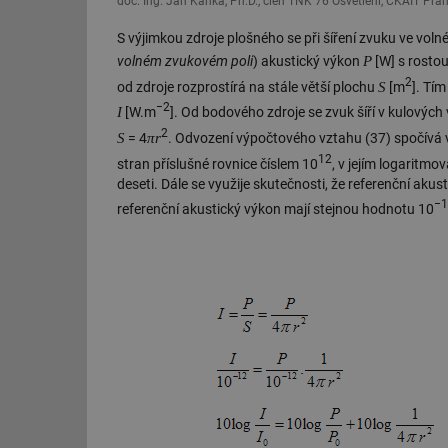
doc. Ing. Jan Kaňka, Ph.D., člen TNK 76 Osvětlení, ČKAIT Pra
S výjimkou zdroje plošného se při šíření zvuku ve vol
P
volném zvukovém poli
) akustický výkon
[W] s rostou
2
S
od zdroje rozprostírá na stále větší plochu
[m
]. Tím
−2
I
[W.m
]. Od bodového zdroje se zvuk šíří v kulových
2
S
π
r
= 4
. Odvození výpočtového vztahu (37) spočívá
12
stran příslušné rovnice číslem 10
, v jejím logaritmo
deseti. Dále se využije skutečnosti, že referenční akust
−1
referenční akustický výkon mají stejnou hodnotu 10