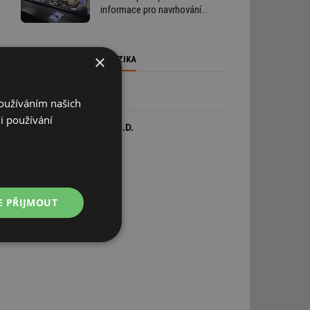
informace pro navrhování
i provádění staveb
×
PARTNER - STAVEBNÍ FYZIKA
ODBORNÍ GARANTI
Používáním našich
i používání
doc. Ing. Jan Kaňka, Ph.D.
Ing. Jiří Nováček, Ph.D.
E PŘIJMOUT
Nezařazené
soubory