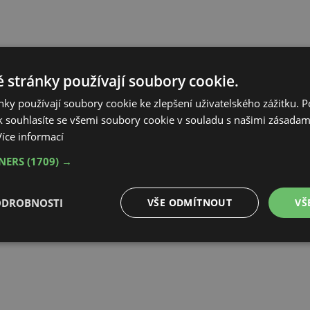
 stránky používají soubory cookie.
Návrh Strategie renovací budov dle
ky používají soubory cookie ke zlepšení uživatelského zážitku. 
směrnice 2024/1275/EU
 souhlasíte se všemi soubory cookie v souladu s našimi zásadam
an
o energetické náročnosti budov
Více informací
TNERS
(1709) →
Výsledky průzkumu k ochlazování
Talks
městského prostředí a doporučení
pro obce a města
ODROBNOSTI
VŠE ODMÍTNOUT
VŠ
é
Výkonové
Soubory cílení
Funkční soubory
soubory