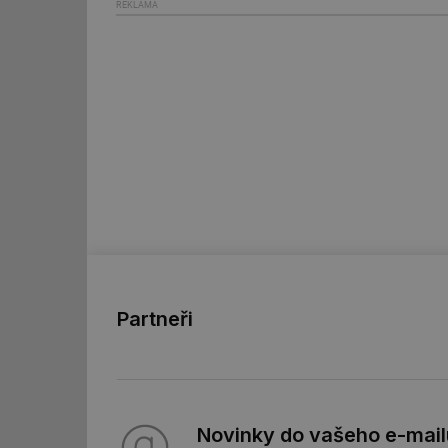
REKLAMA
Nezbytně nutn
Nezbytně nutné soubo
stránky nelze bez ne
Název
g_state
g_csrf_token
id
Partneři
_hjAbsoluteSession
id
_hjIncludedInSessi
Novinky do vašeho e-mail