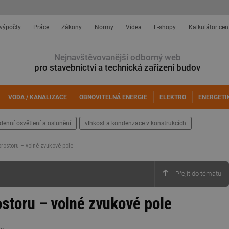
 výpočty
Práce
Zákony
Normy
Videa
E-shopy
Kalkulátor cen
Nejnavštěvovanější odborný web
pro stavebnictví a technická zařízení budov
VODA / KANALIZACE
OBNOVITELNÁ ENERGIE
ELEKTRO
ENERGETI
denní osvětlení a oslunění
vlhkost a kondenzace v konstrukcích
prostoru – volné zvukové pole
ostoru – volné zvukové pole