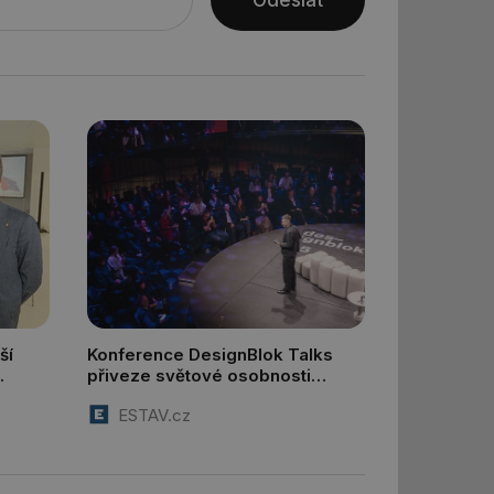
Odeslat
vání uživatelských
ledů Airtable, k
rakcí v těchto
ní session uživatele
ní session uživatele
ar mohl sledovat
 relací. Neobsahuje
ní session uživatele
 informoval Hotjar
o vzorkování dat
šeho webu
ší
Konference DesignBlok Talks
přiveze světové osobnosti
ní session uživatele
designu a architektury
ESTAV.cz
ní session uživatele
ní session uživatele