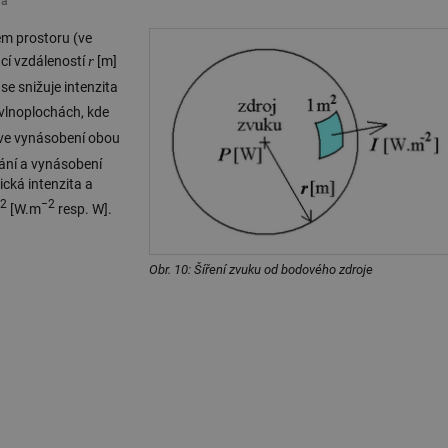
ha
ném prostoru (ve
r
cí vzdáleností
[m]
 se snižuje intenzita
 vlnoplochách, kde
 ve vynásobení obou
vání a vynásobení
ická intenzita a
2
−2
[W.m
resp. W].
Obr. 10: Šíření zvuku od bodového zdroje