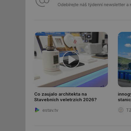
Odebírejte náš týdenní newsletter a
mv
id
id
_hjFirstSeen
id
_hjIncludedInSessi
Co zaujalo architekta na
innog
Stavebních veletrzích 2026?
stani
id
estav.tv
TZ
id
id