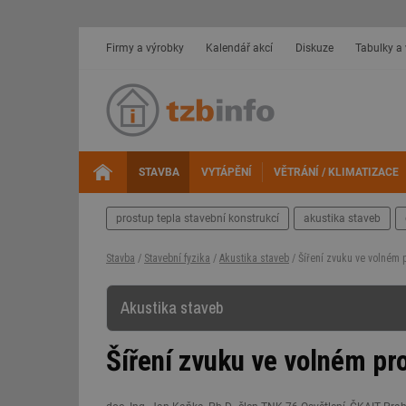
Firmy a výrobky
Kalendář akcí
Diskuze
Tabulky a
STAVBA
VYTÁPĚNÍ
VĚTRÁNÍ / KLIMATIZACE
prostup tepla stavební konstrukcí
akustika staveb
Stavba
/
Stavební fyzika
/
Akustika staveb
/ Šíření zvuku ve volném 
Akustika staveb
Šíření zvuku ve volném pr