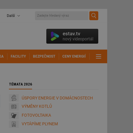
Další
estav.tv
nový videoportál
KA
FACILITY
BEZPEČNOST
CENY ENERGIÍ
DALŠÍ
TÉMATA 2026
ÚSPORY ENERGIE V DOMÁCNOSTECH
VÝMĚNY KOTLŮ
FOTOVOLTAIKA
VYTÁPÍME PLYNEM