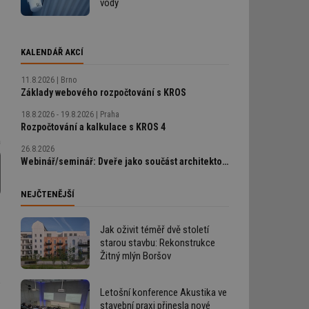
vody
KALENDÁŘ AKCÍ
11.8.2026
Brno
Základy webového rozpočtování s KROS
18.8.2026 - 19.8.2026
Praha
Rozpočtování a kalkulace s KROS 4
a
26.8.2026
Webinář/seminář: Dveře jako součást architektonického detailu, technické řešení bez chyb
NEJČTENĚJŠÍ
Jak oživit téměř dvě století
starou stavbu: Rekonstrukce
Žitný mlýn Boršov
Letošní konference Akustika ve
stavební praxi přinesla nové