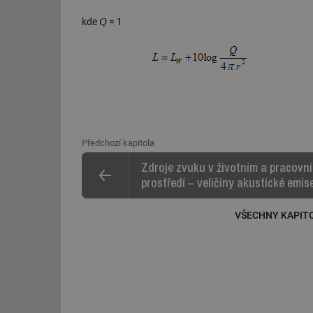
Q
kde
= 1
Předchozí kapitola
Zdroje zvuku v životním a pracovn
prostředí – veličiny akustické emis
VŠECHNY KAPITO