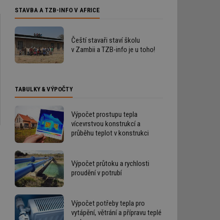
STAVBA A TZB-INFO V AFRICE
Čeští stavaři staví školu
v Zambii a TZB-info je u toho!
TABULKY & VÝPOČTY
Výpočet prostupu tepla
vícevrstvou konstrukcí a
průběhu teplot v konstrukci
Výpočet průtoku a rychlosti
proudění v potrubí
Výpočet potřeby tepla pro
vytápění, větrání a přípravu teplé