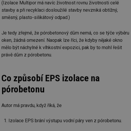
(Izolace Multipor má navíc životnost rovnu životnosti celé
stavby a při recyklaci dosloužilé stavby nevzniká obtížný,
směsný, plasto-silikátový odpad.)
Je tedy zřejmé, že pórobetonový dům nemá, co se týče výběru
oken, žádná omezení. Naopak lze říci, že kdyby nějaké okno
mělo být náchylné k vlhkostní expozici, pak by to mohl řešit
právě dům z pórobetonu.
Co způsobí EPS izolace na
pórobetonu
Autor má pravdu, když říká, že
Izolace EPS brání výstupu vodní páry ven z pórobetonu.