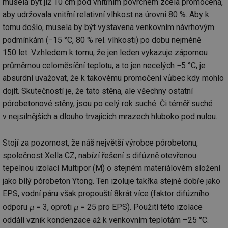
musela být již 10 cm pod vnitřním povrchem zcela promočená,
aby udržovala vnitřní relativní vlhkost na úrovni 80 %. Aby k
tomu došlo, musela by být vystavena venkovním návrhovým
podmínkám (−15 °C, 80 % rel. vlhkosti) po dobu nejméně
150 let. Vzhledem k tomu, že jen leden vykazuje zápornou
průměrnou celoměsíční teplotu, a to jen necelých −5 °C, je
absurdní uvažovat, že k takovému promočení vůbec kdy mohlo
dojít. Skutečností je, že tato stěna, ale všechny ostatní
pórobetonové stěny, jsou po celý rok suché. Či téměř suché
v nejsilnějších a dlouho trvajících mrazech hluboko pod nulou.
Stojí za pozornost, že náš největší výrobce pórobetonu,
společnost Xella CZ, nabízí řešení s difúzně otevřenou
tepelnou izolací Multipor (M) o stejném materiálovém složení
jako bílý pórobeton Ytong. Ten izoluje takřka stejně dobře jako
EPS, vodní páru však propouští 8krát více (faktor difúzního
μ
μ
odporu
= 3, oproti
= 25 pro EPS). Použití této izolace
oddálí vznik kondenzace až k venkovním teplotám –25 °C.