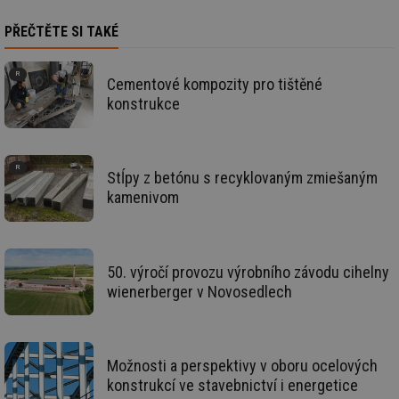
de
de
PŘEČTĚTE SI TAKÉ
re
we
__gfp_64b
1 rok
Je
Gemius
Cementové kompozity pro tištěné
so
.tzb-info.cz
kt
konstrukce
spr
da
co
ná
we
Stĺpy z betónu s recyklovaným zmiešaným
__cf_bm
29 minut
Te
Cloudflare Inc.
kamenivom
59 sekund
co
.vimeo.com
po
ro
li
To
př
50. výročí provozu výrobního závodu cihelny
by
po
wienerberger v Novosedlech
zp
po
we
st
sid
forum.tzb-
1 rok
To
Možnosti a perspektivy v oboru ocelových
info.cz
bě
konstrukcí ve stavebnictví i energetice
so
al