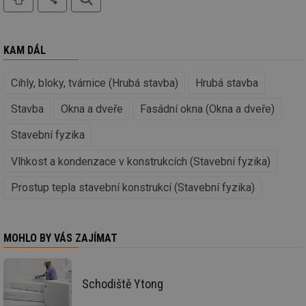
Ho
zd
ná
za
vz
KAM DÁL
de
de
re
we
Cihly, bloky, tvárnice (Hrubá stavba)
Hrubá stavba
id
voda.tzb-
10 let
Te
info.cz
co
Stavba
Okna a dveře
Fasádní okna (Okna a dveře)
po
vy
Stavební fyzika
se
id
kalkulator.tzb-
1 rok
Te
Vlhkost a kondenzace v konstrukcích (Stavební fyzika)
info.cz
co
po
vy
Prostup tepla stavební konstrukcí (Stavební fyzika)
se
id
oze.tzb-info.cz
10 let
Te
co
po
MOHLO BY VÁS ZAJÍMAT
vy
se
_hjIncludedInSessionSample
1 minuta
Te
Hotjar Ltd
59 sekund
co
Schodiště Ytong
oze.tzb-info.cz
na
ab