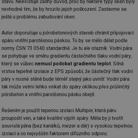
stavu. Neexistuje žádný důvod, proč by některé typy oken byly
59 sekund
co
elektro.tzb-
na
info.cz
nevhodné tím, že by hrozilo jejich poškození. Zastavme se
ab
Ho
ještě u problému zabudování oken.
zd
ná
za
Autor doporučuje u pórobetonových staveb chránit připojovací
vz
de
spáru vnitřní parotěsnou páskou. To by se mělo dělat podle
de
re
normy ČSN 73 0540 standardně. Je tu ale otazník. Vodní pára
we
se pohybuje ve směru gradientu částečného tlaku vodní páry,
mv
2 měsíce 4
Te
Airtable
který se vůbec
nemusí podobat gradientu teplot
. Silná
týdny
co
.tzb-info.cz
po
vrstva tepelné izolace z EPS způsobí, že částečný tlak vodní
sl
už
páry v nosné stěně bude téměř stejný jako uvnitř. Vodní pára
int
vý
tak může velmi lehko vnikat do spáry oklikou přes průlinčitý
vl
pórobeton a vnitřní parotěsnou pásku obejít.
po
Air
us
už
Řešením je použít tepenou izolaci Multipor, která páru
pr
int
proupoští ven, a také kvalitní výplň spáry. Měla by ji tvořit
tě
souvislá pěna (bez kanálků, mezer a děr) s vysokou tepelnou
id
vytapeni.tzb-
10 let
Te
izolací a co nejvyšším faktorem difúzního odporu.
info.cz
co
po