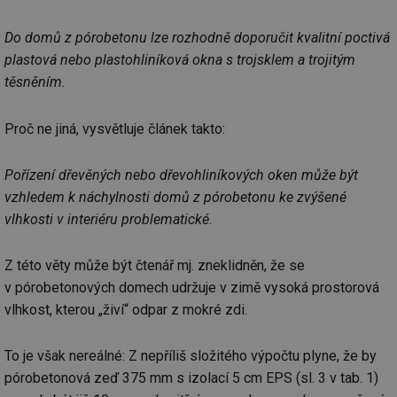
Do domů z pórobetonu lze rozhodně doporučit kvalitní poctivá
plastová nebo plastohliníková okna s trojsklem a trojitým
těsněním.
Proč ne jiná, vysvětluje článek takto:
Pořízení dřevěných nebo dřevohliníkových oken může být
vzhledem k náchylnosti domů z pórobetonu ke zvýšené
vlhkosti v interiéru problematické.
Z této věty může být čtenář mj. zneklidněn, že se
v pórobetonových domech udržuje v zimě vysoká prostorová
vlhkost, kterou „živí“ odpar z mokré zdi.
To je však nereálné: Z nepříliš složitého výpočtu plyne, že by
pórobetonová zeď 375 mm s izolací 5 cm EPS (sl. 3 v tab. 1)