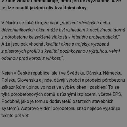
v zimě vlhkost nenasakuje, nebo jen bezvýznamně. A že
jej lze osadit jakýmikoliv kvalitními okny.
V článku se také říká, že např.
„pořízení dřevěných nebo
dřevohliníkových oken může být vzhledem k náchylnosti domů
z pórobetonu ke zvýšené vlhkosti v interiéru problematické.“
A že jsou pak vhodná
„kvalitní okna s trojskly, vyrobená
z plastových profilů s kvalitní pozinkovanou výztuhou, velmi
odolnou proti korozi z vlhkosti“
.
Nejen v České republice, ale i ve Švédsku, Dánsku, Německu,
Polsku, Slovensku a jinde, dávají výrobci a prodejci pórobetonu
zákazníkům úplnou volnost ve výběru oken i zasklení. To se
týká pórobetonových domů s různými izolacemi, včetně EPS.
Podobně, jako je tomu u dodavatelů ostatních stavebních
systémů. Autorovo vidění pórobetonu snad nejlépe vyjadřuje
těchto pět vět: