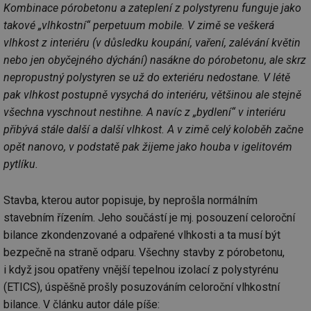
Kombinace pórobetonu a zateplení z polystyrenu funguje jako
takové „vlhkostní“ perpetuum mobile. V zimě se veškerá
vlhkost z interiéru (v důsledku koupání, vaření, zalévání květin
nebo jen obyčejného dýchání) nasákne do pórobetonu, ale skrz
nepropustný polystyren se už do exteriéru nedostane. V létě
pak vlhkost postupně vysychá do interiéru, většinou ale stejně
všechna vyschnout nestihne. A navíc z „bydlení“ v interiéru
přibývá stále další a další vlhkost. A v zimě celý koloběh začne
opět nanovo, v podstatě pak žijeme jako houba v igelitovém
pytlíku.
Stavba, kterou autor popisuje, by neprošla normálním
stavebním řízením. Jeho součástí je mj. posouzení celoroční
bilance zkondenzované a odpařené vlhkosti a ta musí být
bezpečně na straně odparu. Všechny stavby z pórobetonu,
i když jsou opatřeny vnější tepelnou izolací z polystyrénu
(ETICS), úspěšně prošly posuzováním celoroční vlhkostní
bilance. V článku autor dále píše: