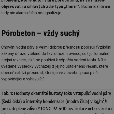
problémy, které autor vidí u pórobetonu, by se musely
objevovat i u cihlových zdiv typu „therm“.
Běžná realita ani
tady nic alarmujícího nesignalizuje.
Pórobeton – vždy suchý
Chování vodní páry s velmi dobrou přesností popisují fyzikální
zákony difúze vtělené do tzv. difúzní rovnice, což je formálně
stejná rovnice, jaká se používá k výpočtu vedení tepla. Níže
uvedené výsledky vycházejí z jejího ustáleného řešení, které
obecně nabízí přesnost, která je ve stavební praxi plně
vypovídající a vyhovující.
Tab. 1: Hodnoty okamžité hustoty toku vstupující vodní páry
2
(šedá čísla) a intenzity kondenzace (modrá čísla) v kg/m
/s
pro zateplené zdivo YTONG P2-400 bez izolace nebo s izolací