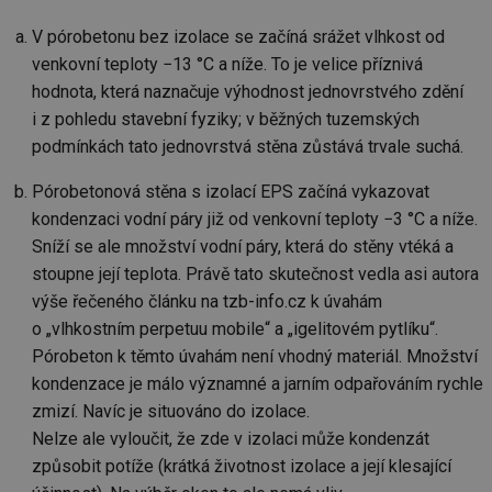
V pórobetonu bez izolace se začíná srážet vlhkost od
venkovní teploty −13 °C a níže. To je velice příznivá
Funkční soubory
Nezařazené
soubory
hodnota, která naznačuje výhodnost jednovrstvého zdění
i z pohledu stavební fyziky; v běžných tuzemských
podmínkách tato jednovrstvá stěna zůstává trvale suchá.
Pórobetonová stěna s izolací EPS začíná vykazovat
kondenzaci vodní páry již od venkovní teploty −3 °C a níže.
Sníží se ale množství vodní páry, která do stěny vtéká a
Nezbytně nutné soubory
Výkonové soubory
stoupne její teplota. Právě tato skutečnost vedla asi autora
Soubory cílení
Funkční soubory
výše řečeného článku na tzb-info.cz k úvahám
Nezařazené soubory
o „vlhkostním perpetuu mobile“ a „igelitovém pytlíku“.
Nezbytně nutné soubory cookie umožňují základní
Pórobeton k těmto úvahám není vhodný materiál. Množství
funkce webových stránek, jako je přihlášení
kondenzace je málo významné a jarním odpařováním rychle
uživatele a správa účtu. Webové stránky nelze bez
nezbytně nutných souborů cookie správně používat.
zmizí. Navíc je situováno do izolace.
Provider
/
Nelze ale vyloučit, že zde v izolaci může kondenzát
Název
Vyprší
Po
Doména
způsobit potíže (krátká životnost izolace a její klesající
g_state
.forum.tzb-
Zavřením
Sl