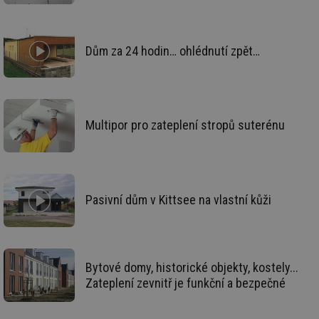
Ho
zd
ná
za
vz
Dům za 24 hodin… ohlédnutí zpět…
de
de
re
we
_dc_gtm_UA-5901706-1
.tzb-info.cz
58 sekund
Te
co
Multipor pro zateplení stropů suterénu
př
w
po
Sp
Go
da
kó
Po
Pasivní dům v Kittsee na vlastní kůži
lz
za
nu
be
sk
fu
sp
Bytové domy, historické objekty, kostely...
ná
Zateplení zevnitř je funkční a bezpečné
je
kte
id
př