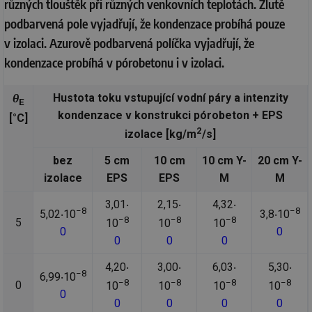
různých tlouštěk při různých venkovních teplotách. Žlutě
podbarvená pole vyjadřují, že kondenzace probíhá pouze
v izolaci. Azurově podbarvená políčka vyjadřují, že
kondenzace probíhá v pórobetonu i v izolaci.
θ
Hustota toku vstupující vodní páry a intenzity
E
kondenzace v konstrukci pórobeton + EPS
[°C]
2
izolace [kg/m
/s]
bez
5 cm
10 cm
10 cm Y-
20 cm Y-
izolace
EPS
EPS
M
M
3,01‧
2,15‧
4,32‧
−8
−8
5,02‧10
3,8‧10
−8
−8
−8
5
10
10
10
0
0
0
0
0
4,20‧
3,00‧
6,03‧
5,30‧
−8
6,99‧10
−8
−8
−8
−8
0
10
10
10
10
0
0
0
0
0