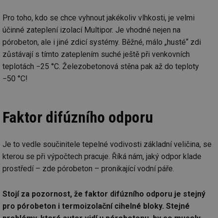
Pro toho, kdo se chce vyhnout jakékoliv vlhkosti, je velmi
účinné zateplení izolací Multipor. Je vhodné nejen na
pórobeton, ale i jiné zdicí systémy. Běžné, málo „husté“ zdi
zůstávají s tímto zateplením suché ještě při venkovních
teplotách −25 °C. Železobetonová stěna pak až do teploty
−50 °C!
Faktor difúzního odporu
Je to vedle součinitele tepelné vodivosti základní veličina, se
kterou se při výpočtech pracuje. Říká nám, jaký odpor klade
prostředí – zde pórobeton – pronikající vodní páře.
Stojí za pozornost, že faktor difúzního odporu je stejný
pro pórobeton i termoizolační cihelné bloky. Stejné