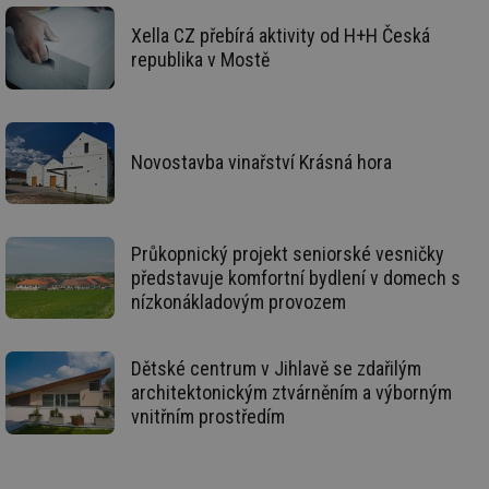
úč
An
Xella CZ přebírá aktivity od H+H Česká
id
energetika.tzb-
10 let
Te
republika v Mostě
info.cz
co
po
vy
se
_hjIncludedInSessionSample
1 minuta
Te
Hotjar Ltd
Novostavba vinařství Krásná hora
59 sekund
co
kalkulator.tzb-
na
info.cz
ab
Ho
zd
ná
Průkopnický projekt seniorské vesničky
za
vz
představuje komfortní bydlení v domech s
de
nízkonákladovým provozem
de
re
we
_hjIncludedInSessionSample
1 minuta
Te
Hotjar Ltd
Dětské centrum v Jihlavě se zdařilým
59 sekund
co
voda.tzb-
architektonickým ztvárněním a výborným
na
info.cz
ab
vnitřním prostředím
Ho
zd
ná
za
vz