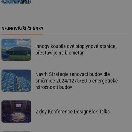
na
so
re
pr
po
sp
NEJNOVĚJŠÍ ČLÁNKY
rel
_hjIncludedInSessionSample
1 minuta
Te
Hotjar Ltd
59 sekund
co
energetika.tzb-
innogy koupila dvě bioplynové stanice,
na
info.cz
ab
přestaví je na biometan
Ho
zd
ná
za
vz
Návrh Strategie renovací budov dle
de
de
směrnice 2024/1275/EU o energetické
re
náročnosti budov
we
_hjIncludedInSessionSample
1 minuta
Te
Hotjar Ltd
59 sekund
co
stavba.tzb-
na
info.cz
ab
2 dny Konference DesignBlok Talks
Ho
zd
ná
za
vz