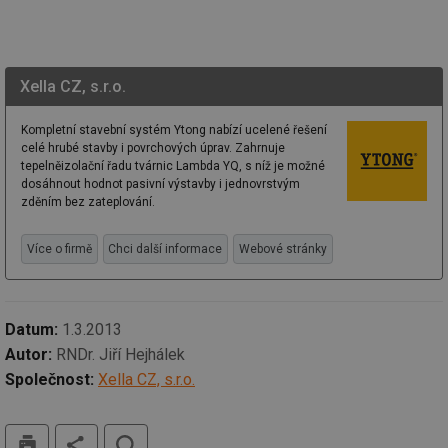
vy
se
id
stavba.tzb-
10 let
Te
info.cz
co
po
Xella CZ, s.r.o.
vy
se
Kompletní stavební systém Ytong nabízí ucelené řešení
_hjFirstSeen
29 minut
So
Hotjar Ltd
celé hrubé stavby i povrchových úprav. Zahrnuje
59 sekund
na
.tzb-info.cz
tepelněizolační řadu tvárnic Lambda YQ, s níž je možné
ab
sl
dosáhnout hodnot pasivní výstavby i jednovrstvým
ce
zděním bez zateplování.
pr
poč
Ne
Více o firmě
Chci další informace
Webové stránky
žá
id
in
id
forum.tzb-
1 rok
Te
info.cz
co
Datum:
1.3.2013
po
vy
Autor:
RNDr. Jiří Hejhálek
se
Společnost:
Xella CZ, s.r.o.
_hjIncludedInSessionSample
1 minuta
Te
Hotjar Ltd
59 sekund
co
vetrani.tzb-
na
info.cz
tisk
hledat
ab