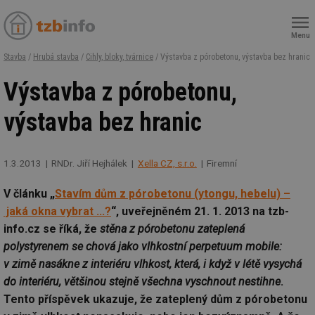
Menu
Stavba
/
Hrubá stavba
/
Cihly, bloky, tvárnice
/ Výstavba z pórobetonu, výstavba bez hranic
Výstavba z pórobetonu,
výstavba bez hranic
1.3.2013
RNDr. Jiří Hejhálek
Xella CZ, s.r.o.
Firemní
V článku „
Stavím dům z pórobetonu (ytongu, hebelu) –
jaká okna vybrat ...?
“, uveřejněném 21. 1. 2013 na tzb-
info.cz se říká, že
stěna z pórobetonu zateplená
polystyrenem se chová jako vlhkostní perpetuum mobile:
v zimě nasákne z interiéru vlhkost, která, i když v létě vysychá
do interiéru, většinou stejně všechna vyschnout nestihne
.
Tento příspěvek ukazuje, že zateplený dům z pórobetonu