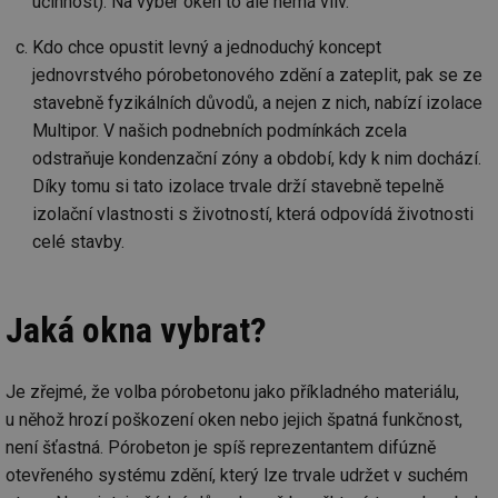
účinnost). Na výběr oken to ale nemá vliv.
info.cz
prohlížeče
př
po
Kdo chce opustit levný a jednoduchý koncept
g_csrf_token
.forum.tzb-
Zavřením
Sl
info.cz
prohlížeče
př
jednovrstvého pórobetonového zdění a zateplit, pak se ze
po
stavebně fyzikálních důvodů, a nejen z nich, nabízí izolace
id
konference.tzb-
1 rok
Te
Multipor. V našich podnebních podmínkách zcela
info.cz
co
po
odstraňuje kondenzační zóny a období, kdy k nim dochází.
vy
se
Díky tomu si tato izolace trvale drží stavebně tepelně
_hjAbsoluteSessionInProgress
29 minut
So
izolační vlastnosti s životností, která odpovídá životnosti
Hotjar Ltd
59 sekund
na
.tzb-info.cz
celé stavby.
ab
sl
ce
pr
poč
Jaká okna vybrat?
Ne
žá
id
in
Je zřejmé, že volba pórobetonu jako příkladného materiálu,
id
vetrani.tzb-
10 let
Te
info.cz
co
u něhož hrozí poškození oken nebo jejich špatná funkčnost,
po
není šťastná. Pórobeton je spíš reprezentantem difúzně
vy
se
otevřeného systému zdění, který lze trvale udržet v suchém
_hjIncludedInSessionSample
1 minuta
Te
Hotjar Ltd