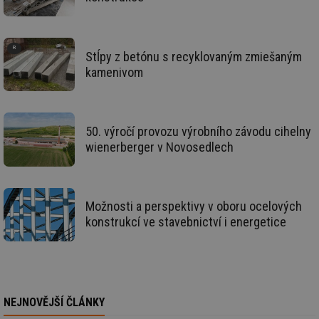
id
www.tzb-
10 let
Te
info.cz
co
po
vy
se
Stĺpy z betónu s recyklovaným zmiešaným
id
m.tzb-info.cz
10 let
Te
kamenivom
co
po
vy
se
_hjIncludedInSessionSample
1 minuta
Te
50. výročí provozu výrobního závodu cihelny
Hotjar Ltd
59 sekund
co
www.tzb-
wienerberger v Novosedlech
na
info.cz
ab
Ho
zd
ná
za
Možnosti a perspektivy v oboru ocelových
vz
de
konstrukcí ve stavebnictví i energetice
de
re
we
id
mojefirma.tzb-
1 rok
Te
info.cz
co
po
vy
NEJNOVĚJŠÍ ČLÁNKY
se