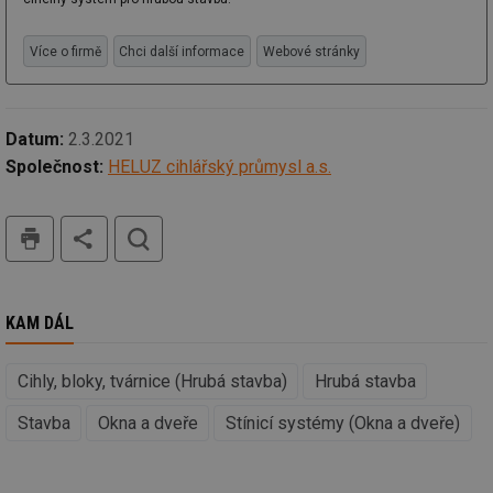
vz
de
de
re
Více o firmě
Chci další informace
Webové stránky
we
_dc_gtm_UA-5901706-1
.tzb-info.cz
58 sekund
Te
co
př
Datum:
2.3.2021
w
po
Společnost:
HELUZ cihlářský průmysl a.s.
Sp
Go
da
kó
tisk
hledat
Po
lz
za
nu
be
sk
KAM DÁL
fu
sp
ná
je
Cihly, bloky, tvárnice (Hrubá stavba)
Hrubá stavba
kte
id
př
Stavba
Okna a dveře
Stínicí systémy (Okna a dveře)
úč
An
id
energetika.tzb-
10 let
Te