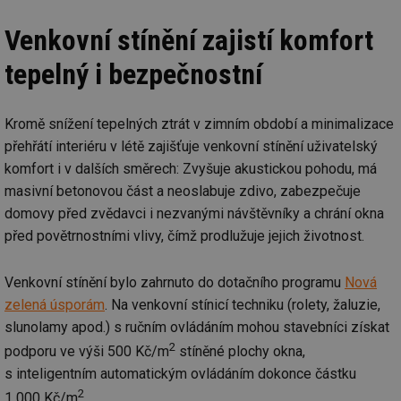
info.cz
prohlížeče
př
po
Venkovní stínění zajistí komfort
id
konference.tzb-
1 rok
Te
info.cz
co
tepelný i bezpečnostní
po
vy
se
_hjAbsoluteSessionInProgress
29 minut
So
Hotjar Ltd
Kromě snížení tepelných ztrát v zimním období a minimalizace
59 sekund
na
.tzb-info.cz
ab
přehřátí interiéru v létě zajišťuje venkovní stínění uživatelský
sl
ce
komfort i v dalších směrech: Zvyšuje akustickou pohodu, má
pr
masivní betonovou část a neoslabuje zdivo, zabezpečuje
poč
Ne
domovy před zvědavci i nezvanými návštěvníky a chrání okna
žá
id
před povětrnostními vlivy, čímž prodlužuje jejich životnost.
in
id
vetrani.tzb-
10 let
Te
info.cz
co
Venkovní stínění bylo zahrnuto do dotačního programu
Nová
po
zelená úsporám
. Na venkovní stínicí techniku (rolety, žaluzie,
vy
se
slunolamy apod.) s ručním ovládáním mohou stavebníci získat
_hjIncludedInSessionSample
1 minuta
Te
Hotjar Ltd
2
podporu ve výši 500 Kč/m
stíněné plochy okna,
59 sekund
co
elektro.tzb-
na
info.cz
s inteligentním automatickým ovládáním dokonce částku
ab
Ho
2
1 000 Kč/m
.