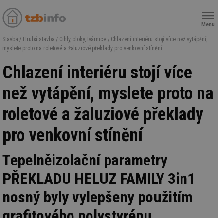
Menu
Stavba
/
Hrubá stavba
/
Cihly, bloky, tvárnice
/ Chlazení interiéru stojí více než vytápění,
myslete proto na roletové a žaluziové překlady pro venkovní stínění
Chlazení interiéru stojí více
než vytápění, myslete proto na
roletové a žaluziové překlady
pro venkovní stínění
Tepelněizolační parametry
PŘEKLADU HELUZ FAMILY 3in1
nosný byly vylepšeny použitím
grafitového polystyrénu