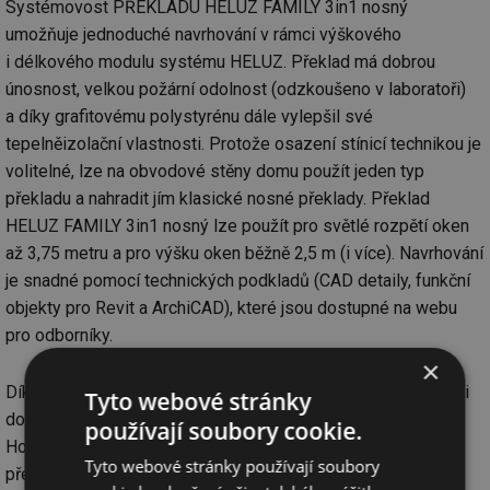
Systémovost PŘEKLADU HELUZ FAMILY 3in1 nosný
umožňuje jednoduché navrhování v rámci výškového
i délkového modulu systému HELUZ. Překlad má dobrou
únosnost, velkou požární odolnost (odzkoušeno v laboratoři)
a díky grafitovému polystyrénu dále vylepšil své
tepelněizolační vlastnosti. Protože osazení stínicí technikou je
volitelné, lze na obvodové stěny domu použít jeden typ
překladu a nahradit jím klasické nosné překlady. Překlad
HELUZ FAMILY 3in1 nosný lze použít pro světlé rozpětí oken
až 3,75 metru a pro výšku oken běžně 2,5 m (i více). Navrhování
je snadné pomocí technických podkladů (CAD detaily, funkční
objekty pro Revit a ArchiCAD), které jsou dostupné na webu
pro odborníky.
×
Díky optimalizované geometrii překladu se podařilo při velmi
Tyto webové stránky
dobré únosnosti dosáhnout nadstandardní tepelné izolace.
používají soubory cookie.
Hodnoty součinitele prostupu tepla pro základní variantu
Tyto webové stránky používají soubory
překladu jsou vyrovnané s vlastnostmi zdiva z tepelně