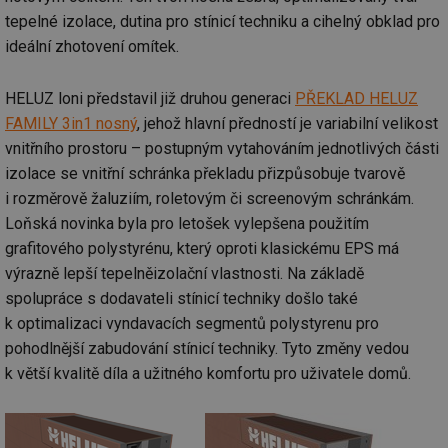
tepelné izolace, dutina pro stínicí techniku a cihelný obklad pro
ideální zhotovení omítek.
HELUZ loni představil již druhou generaci
PŘEKLAD HELUZ
FAMILY 3in1 nosný
, jehož hlavní předností je variabilní velikost
vnitřního prostoru – postupným vytahováním jednotlivých části
izolace se vnitřní schránka překladu přizpůsobuje tvarově
i rozměrově žaluziím, roletovým či screenovým schránkám.
Loňská novinka byla pro letošek vylepšena použitím
grafitového polystyrénu, který oproti klasickému EPS má
výrazně lepší tepelněizolační vlastnosti. Na základě
spolupráce s dodavateli stínicí techniky došlo také
k optimalizaci vyndavacích segmentů polystyrenu pro
pohodlnější zabudování stínicí techniky. Tyto změny vedou
k větší kvalitě díla a užitného komfortu pro uživatele domů.