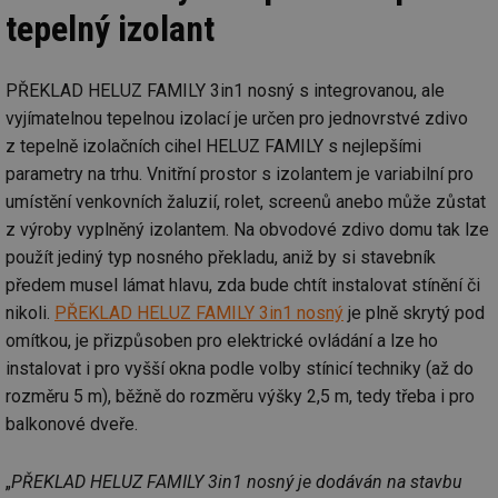
tepelný izolant
PŘEKLAD HELUZ FAMILY 3in1 nosný s integrovanou, ale
vyjímatelnou tepelnou izolací je určen pro jednovrstvé zdivo
z tepelně izolačních cihel HELUZ FAMILY s nejlepšími
parametry na trhu. Vnitřní prostor s izolantem je variabilní pro
umístění venkovních žaluzií, rolet, screenů anebo může zůstat
z výroby vyplněný izolantem. Na obvodové zdivo domu tak lze
použít jediný typ nosného překladu, aniž by si stavebník
předem musel lámat hlavu, zda bude chtít instalovat stínění či
nikoli.
PŘEKLAD HELUZ FAMILY 3in1 nosný
je plně skrytý pod
omítkou, je přizpůsoben pro elektrické ovládání a lze ho
instalovat i pro vyšší okna podle volby stínicí techniky (až do
rozměru 5 m), běžně do rozměru výšky 2,5 m, tedy třeba i pro
balkonové dveře.
„
PŘEKLAD HELUZ FAMILY 3in1 nosný je dodáván na stavbu