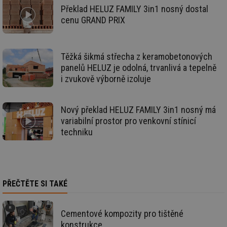
po
Překlad HELUZ FAMILY 3in1 nosný dostal
sp
cenu GRAND PRIX
rel
_hjIncludedInSessionSample
1 minuta
Te
Hotjar Ltd
59 sekund
co
energetika.tzb-
na
info.cz
ab
Těžká šikmá střecha z keramobetonových
Ho
panelů HELUZ je odolná, trvanlivá a tepelně
zd
ná
i zvukově výborně izoluje
za
vz
de
de
Nový překlad HELUZ FAMILY 3in1 nosný má
re
we
variabilní prostor pro venkovní stínicí
techniku
_hjIncludedInSessionSample
1 minuta
Te
Hotjar Ltd
59 sekund
co
stavba.tzb-
na
info.cz
ab
Ho
zd
ná
PŘEČTĚTE SI TAKÉ
za
vz
de
de
re
Cementové kompozity pro tištěné
we
konstrukce