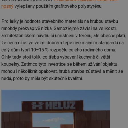
nosný
vylepšeny použitím grafitového polystyrénu.
Pro laiky je hodnota stavebního materiálu na hrubou stavbu
mnohdy překvapivě nízká. Samozřejmě závisí na velikosti,
architektonickém návrhu či umístnění v terénu, ale obecně platí,
že cena cihel ve velmi dobrém tepelněizolačním standardu na
celý dům tvoří 10–15 % rozpočtu celého rodinného domu.
Cihly tedy stojí tolik, co třeba vybavení kuchyně či větší
koupelny. Zatímco tyto investice se během užívání objektu
mohou i několikrát opakovat, hrubá stavba zůstává a měnit se
nedá, proto by měla být skutečně kvalitní.