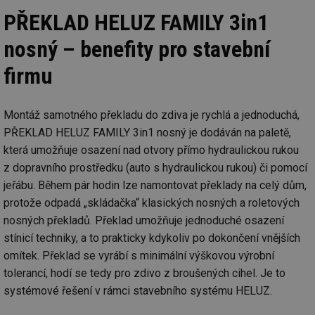
Funkční soubory
Nezařazené
PŘEKLAD HELUZ FAMILY 3in1
soubory
nosný – benefity pro stavební
firmu
Montáž samotného překladu do zdiva je rychlá a jednoduchá,
Nezbytně nutné soubory
Výkonové soubory
PŘEKLAD HELUZ FAMILY 3in1 nosný je dodáván na paletě,
Soubory cílení
Funkční soubory
která umožňuje osazení nad otvory přímo hydraulickou rukou
Nezařazené soubory
z dopravního prostředku (auto s hydraulickou rukou) či pomocí
Nezbytně nutné soubory cookie umožňují základní
jeřábu. Během pár hodin lze namontovat překlady na celý dům,
funkce webových stránek, jako je přihlášení
protože odpadá „skládačka“ klasických nosných a roletových
uživatele a správa účtu. Webové stránky nelze bez
nezbytně nutných souborů cookie správně používat.
nosných překladů. Překlad umožňuje jednoduché osazení
Provider
/
stínicí techniky, a to prakticky kdykoliv po dokončení vnějších
Název
Vyprší
Po
Doména
omítek. Překlad se vyrábí s minimální výškovou výrobní
g_state
.forum.tzb-
Zavřením
Sl
tolerancí, hodí se tedy pro zdivo z broušených cihel. Je to
info.cz
prohlížeče
př
po
systémové řešení v rámci stavebního systému HELUZ.
g_csrf_token
.forum.tzb-
Zavřením
Sl