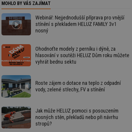
info.cz
co
MOHLO BY VÁS ZAJÍMAT
po
vy
se
Webinář: Nejjednodušší příprava pro vnější
_hjIncludedInSessionSample
1 minuta
Te
Hotjar Ltd
stínění s překladem HELUZ FAMILY 3v1
59 sekund
co
kalkulator.tzb-
nosný
na
info.cz
ab
Ho
zd
ná
Ohodnoťte modely z perníku i dýně, za
za
hlasování v soutěži HELUZ Dům roku můžete
vz
de
vyhrát bednu sektu
de
re
we
_hjIncludedInSessionSample
1 minuta
Te
Hotjar Ltd
Roste zájem o dotace na teplo z odpadní
59 sekund
co
voda.tzb-
na
vody, zelené střechy, FV a stínění
info.cz
ab
Ho
zd
ná
za
Jak může HELUZ pomoci s posouzením
vz
nosných stěn, překladů nebo při návrhu
de
de
stropů?
re
we