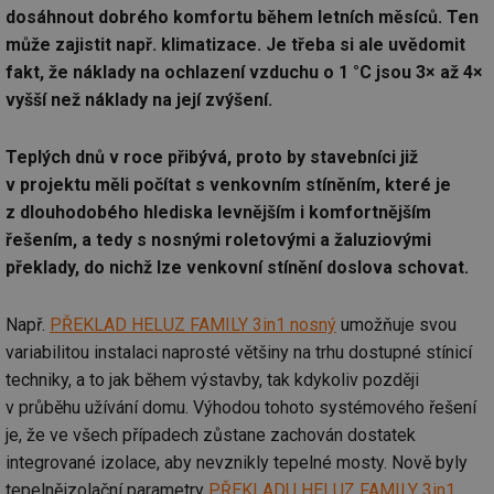
dosáhnout dobrého komfortu během letních měsíců. Ten
může zajistit např. klimatizace. Je třeba si ale uvědomit
fakt, že náklady na ochlazení vzduchu o 1 °C jsou 3× až 4×
vyšší než náklady na její zvýšení.
Teplých dnů v roce přibývá, proto by stavebníci již
v projektu měli počítat s venkovním stíněním, které je
z dlouhodobého hlediska levnějším i komfortnějším
řešením, a tedy s nosnými roletovými a žaluziovými
překlady, do nichž lze venkovní stínění doslova schovat.
Např.
PŘEKLAD HELUZ FAMILY 3in1 nosný
umožňuje svou
variabilitou instalaci naprosté většiny na trhu dostupné stínicí
techniky, a to jak během výstavby, tak kdykoliv později
v průběhu užívání domu. Výhodou tohoto systémového řešení
je, že ve všech případech zůstane zachován dostatek
integrované izolace, aby nevznikly tepelné mosty. Nově byly
tepelněizolační parametry
PŘEKLADU HELUZ FAMILY 3in1