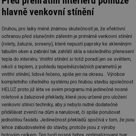
Před přehřátím interiéru pomůže
hlavně venkovní stínění
Druhou, pro laiky méně známou skutečností je, že efektivní
ochranou před slunečním zářením je primárně venkovní stínění
(rolety, žaluzie, screeny), které nepustí paprsky ke skleněným
tabulím oken a zabrání tak zahřátí skla a následného přenesení
tepla do interiéru. Vnitřní stínění si totiž poradí jen se světlem,
nikoli s teplem, z pohledu tepelněizolačních parametrů je
vnitřní stínění, lidově řečeno, spíše jen na okrasu… Výrobce
kompletního cihelného systému pro hrubou stavbu společnost
HELUZ proto již léta ve svém programu má jedinečné nosné
roletové a žaluziové překlady, které jsou určené pro uložení
venkovní stínicí techniky, aby ji nebylo nutné dodatečně
přidělávat zvenčí na dům a narušovat, či spíše porušovat
jednolitou fasádu. Jedinečnost překladů spočívá v tom, že jsou
lehce zabudovatelné do stavby, protože jsou z výroby
hotovým celkem. Ten tvoří nosná žebra, optimalizovaný tvar