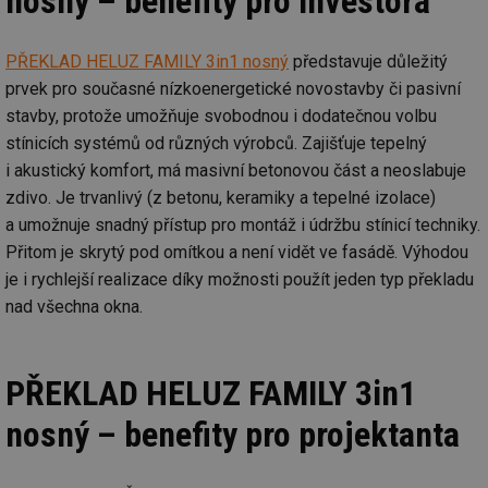
nosný – benefity pro investora
PŘEKLAD HELUZ FAMILY 3in1 nosný
představuje důležitý
prvek pro současné nízkoenergetické novostavby či pasivní
stavby, protože umožňuje svobodnou i dodatečnou volbu
stínicích systémů od různých výrobců. Zajišťuje tepelný
i akustický komfort, má masivní betonovou část a neoslabuje
zdivo. Je trvanlivý (z betonu, keramiky a tepelné izolace)
a umožnuje snadný přístup pro montáž i údržbu stínicí techniky.
Přitom je skrytý pod omítkou a není vidět ve fasádě. Výhodou
je i rychlejší realizace díky možnosti použít jeden typ překladu
nad všechna okna.
PŘEKLAD HELUZ FAMILY 3in1
nosný – benefity pro projektanta