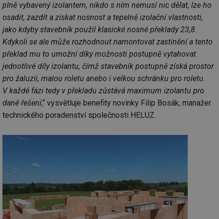
plně vybavený izolantem, nikdo s ním nemusí nic dělat, lze ho
osadit, zazdít a získat nosnost a tepelně izolační vlastnosti,
jako kdyby stavebník použil klasické nosné překlady 23,8.
Kdykoli se ale může rozhodnout namontovat zastínění a tento
překlad mu to umožní díky možnosti postupně vytahovat
jednotlivé díly izolantu, čímž stavebník postupně získá prostor
pro žaluzii, malou roletu anebo i velkou schránku pro roletu.
V každé fázi tedy v překladu zůstává maximum izolantu pro
dané řešení
,“ vysvětluje benefity novinky Filip Bosák, manažer
technického poradenství společnosti HELUZ.