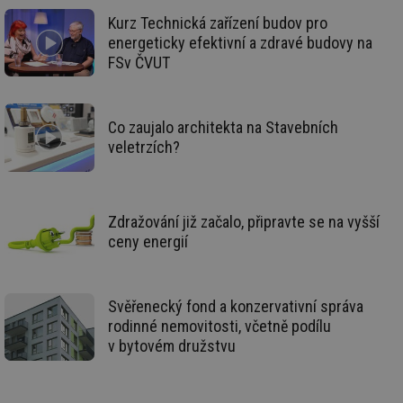
_hjIncludedInSessionSample
2 minuty
Te
Hotjar Ltd
Kurz Technická zařízení budov pro
co
forum.tzb-
na
energeticky efektivní a zdravé budovy na
info.cz
ab
FSv ČVUT
Ho
zd
ná
za
vz
Co zaujalo architekta na Stavebních
de
de
veletrzích?
re
we
_hjIncludedInSessionSample
1 minuta
Te
Hotjar Ltd
59 sekund
co
vytapeni.tzb-
na
info.cz
Zdražování již začalo, připravte se na vyšší
ab
ceny energií
Ho
zd
ná
za
vz
Svěřenecký fond a konzervativní správa
de
de
rodinné nemovitosti, včetně podílu
re
we
v bytovém družstvu
CookieScriptConsent
1 rok
Te
CookieScript
co
.tzb-info.cz
sl