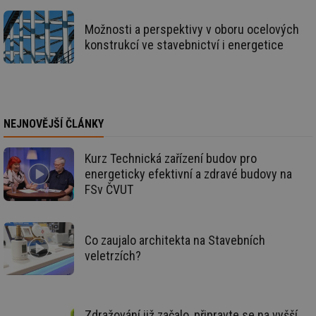
Ho
zd
ná
Možnosti a perspektivy v oboru ocelových
za
konstrukcí ve stavebnictví i energetice
vz
de
de
re
we
_hjIncludedInSessionSample
1 minuta
Te
Hotjar Ltd
59 sekund
co
voda.tzb-
NEJNOVĚJŠÍ ČLÁNKY
na
info.cz
ab
Ho
zd
Kurz Technická zařízení budov pro
ná
energeticky efektivní a zdravé budovy na
za
vz
FSv ČVUT
de
de
re
we
Co zaujalo architekta na Stavebních
__gfp_64b
1 rok
Je
Gemius
so
.tzb-info.cz
veletrzích?
kt
spr
da
co
ná
we
Zdražování již začalo, připravte se na vyšší