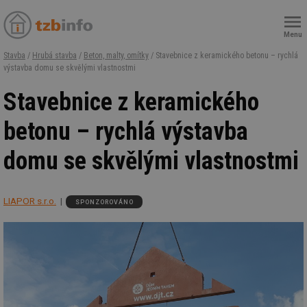
Menu
Stavba
/
Hrubá stavba
/
Beton, malty, omítky
/ Stavebnice z keramického betonu – rychlá
výstavba domu se skvělými vlastnostmi
Stavebnice z keramického
betonu – rychlá výstavba
domu se skvělými vlastnostmi
LIAPOR s.r.o.
SPONZOROVÁNO