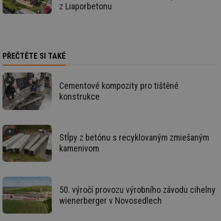
w
z Liaporbetonu
po
Sp
Go
da
kó
Po
lz
PŘEČTĚTE SI TAKÉ
za
nu
be
sk
Cementové kompozity pro tištěné
fu
sp
konstrukce
ná
je
kte
id
př
úč
Stĺpy z betónu s recyklovaným zmiešaným
An
kamenivom
id
energetika.tzb-
10 let
Te
info.cz
co
po
vy
se
50. výročí provozu výrobního závodu cihelny
_hjIncludedInSessionSample
1 minuta
Te
Hotjar Ltd
wienerberger v Novosedlech
59 sekund
co
kalkulator.tzb-
na
info.cz
ab