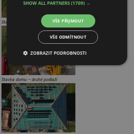
SHOW ALL PARTNERS
(1709) →
VŠE PŘIJMOUT
Stavba domu – stropy
VŠE ODMÍTNOUT
ZOBRAZIT PODROBNOSTI
Nezbytně
Výkonové
Soubory
nutné
soubory
cílení
soubory
Stavba domu – druhé podlaží
Funkční soubory
Nezařazené
soubory