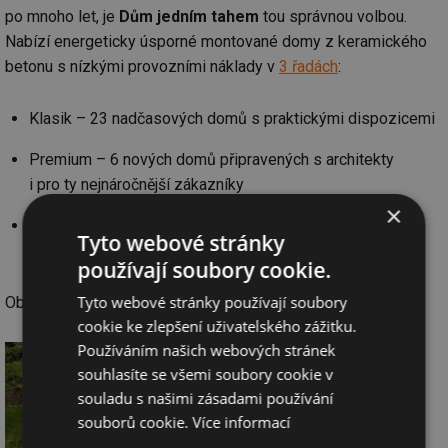
po mnoho let, je
Dům jedním tahem
tou správnou volbou.
Nabízí energeticky úsporné montované domy z keramického
betonu s nízkými provozními náklady v
3 řadách
:
Klasik – 23 nadčasových domů s praktickými dispozicemi
Premium – 6 nových domů připravených s architekty
i pro ty nejnáročnější zákazníky
×
Modular – modulové domky a chaty vhodné i na menší
Tyto webové stránky
pozemky
používají soubory cookie.
Tyto webové stránky používají soubory
Objednejte si
tištěný katalog zdarma
.
cookie ke zlepšení uživatelského zážitku.
Používáním našich webových stránek
souhlasíte se všemi soubory cookie v
souladu s našimi zásadami používání
souborů cookie.
Více informací