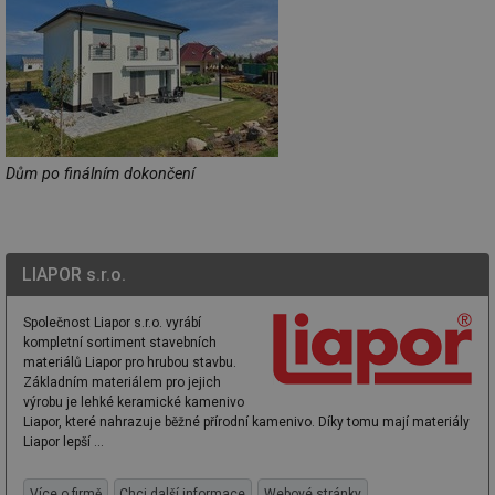
_hjAbsoluteSessionInProgress
29 minut
So
Hotjar Ltd
59 sekund
na
.tzb-info.cz
ab
sl
ce
pr
poč
Ne
žá
id
in
Dům po finálním dokončení
id
vetrani.tzb-
10 let
Te
info.cz
co
po
vy
se
LIAPOR s.r.o.
_hjIncludedInSessionSample
1 minuta
Te
Hotjar Ltd
59 sekund
co
elektro.tzb-
na
info.cz
Společnost Liapor s.r.o. vyrábí
ab
kompletní sortiment stavebních
Ho
materiálů Liapor pro hrubou stavbu.
zd
ná
Základním materiálem pro jejich
za
výrobu je lehké keramické kamenivo
vz
Liapor, které nahrazuje běžné přírodní kamenivo. Díky tomu mají materiály
de
de
Liapor lepší ...
re
we
Více o firmě
Chci další informace
Webové stránky