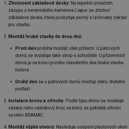
Zhotovení základové desky
: Na tepelně izolačním
zásypu z keramického kameniva Liapor se zhotoví
základová deska, která poskytuje pevný a izolovaný základ
pro stavbu.
Montáž hrubé stavby do dvou dnů:
První den
probíhá montáž stěn přízemí. U patrových
domů se instaluje také strop a schodiště. U přízemních
domů je na konci prvního stavebního dne hrubá stavba
hotová
Druhý den
se u patrových domů montují stěny druhého
podlaží.
Instalace krovu a střechy
: Podle typu domu se instaluje
vázaný nebo vazníkový krov, na který se pokládá střešní
systém BRAMAC.
Montáž výplní otvorů
: Následuje osazení plastových oken