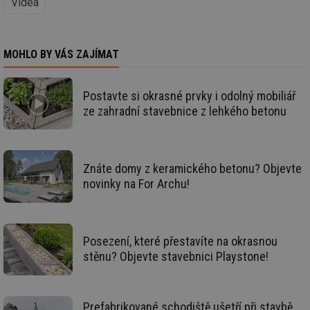
Videa
ce
pr
poč
Ne
žá
MOHLO BY VÁS ZAJÍMAT
id
in
id
forum.tzb-
1 rok
Te
Postavte si okrasné prvky i odolný mobiliář
info.cz
co
po
ze zahradní stavebnice z lehkého betonu
vy
se
_hjIncludedInSessionSample
1 minuta
Te
Hotjar Ltd
59 sekund
co
vetrani.tzb-
na
info.cz
Znáte domy z keramického betonu? Objevte
ab
novinky na For Archu!
Ho
zd
ná
za
vz
de
Posezení, které přestavíte na okrasnou
de
re
stěnu? Objevte stavebnici Playstone!
we
id
voda.tzb-
10 let
Te
info.cz
co
po
Prefabrikované schodiště ušetří při stavbě