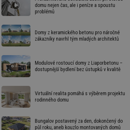
vy
se
domu nejen čas, ale i peníze a spoustu
problémů
id
kalkulator.tzb-
1 rok
Te
info.cz
co
po
vy
se
Domy z keramického betonu pro náročné
id
oze.tzb-info.cz
10 let
Te
zákazníky navrhl tým mladých architektů
co
po
vy
se
_hjIncludedInSessionSample
1 minuta
Te
Modulové rostoucí domy z Liaporbetonu –
Hotjar Ltd
59 sekund
co
oze.tzb-info.cz
dostupnější bydlení bez ústupků v kvalitě
na
ab
Ho
zd
ná
za
Virtuální realita pomáhá s výběrem projektu
vz
de
rodinného domu
de
re
we
_dc_gtm_UA-5901706-1
.tzb-info.cz
58 sekund
Te
Bungalov postavený za den, dokončený do
co
půl roku, aneb kouzlo montovaných domů
př