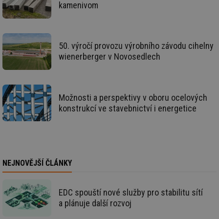
kamenivom
we
_dc_gtm_UA-5901706-1
.tzb-info.cz
58 sekund
Te
co
př
w
50. výročí provozu výrobního závodu cihelny
po
Sp
wienerberger v Novosedlech
Go
da
kó
Po
lz
za
Možnosti a perspektivy v oboru ocelových
nu
konstrukcí ve stavebnictví i energetice
be
sk
fu
sp
ná
je
kte
id
NEJNOVĚJŠÍ ČLÁNKY
př
úč
An
EDC spouští nové služby pro stabilitu sítí
id
energetika.tzb-
10 let
Te
info.cz
co
a plánuje další rozvoj
po
vy