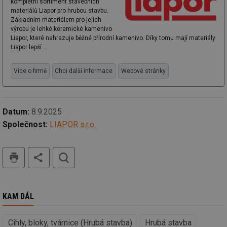
vz
kompletní sortiment stavebních
de
materiálů Liapor pro hrubou stavbu.
de
Základním materiálem pro jejich
re
výrobu je lehké keramické kamenivo
we
Liapor, které nahrazuje běžné přírodní kamenivo. Díky tomu mají materiály
mv
2 měsíce 4
Te
Airtable
Liapor lepší ...
týdny
co
.tzb-info.cz
po
sl
Více o firmě
Chci další informace
Webové stránky
už
int
vý
vl
po
Air
Datum:
8.9.2025
us
už
Společnost:
LIAPOR s.r.o.
pr
int
tě
tisk
hledat
id
vytapeni.tzb-
10 let
Te
info.cz
co
po
vy
se
KAM DÁL
id
stavba.tzb-
10 let
Te
info.cz
co
po
Cihly, bloky, tvárnice (Hrubá stavba)
Hrubá stavba
vy