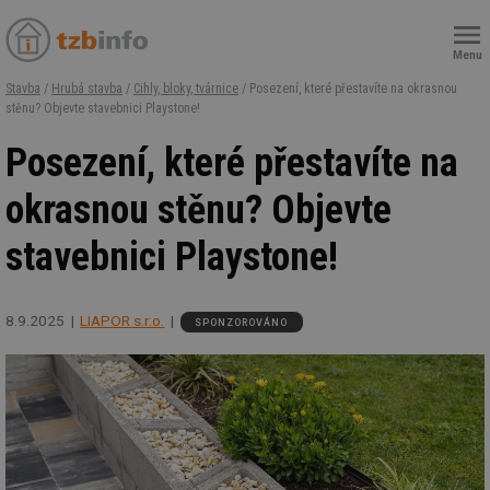
Menu
Stavba
/
Hrubá stavba
/
Cihly, bloky, tvárnice
/ Posezení, které přestavíte na okrasnou
stěnu? Objevte stavebnici Playstone!
Posezení, které přestavíte na
okrasnou stěnu? Objevte
stavebnici Playstone!
8.9.2025
LIAPOR s.r.o.
SPONZOROVÁNO