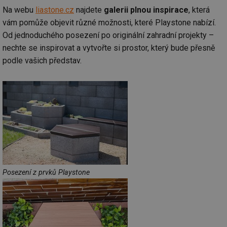
Na webu
liastone.cz
najdete
galerii plnou inspirace
, která
vám pomůže objevit různé možnosti, které Playstone nabízí.
Od jednoduchého posezení po originální zahradní projekty –
nechte se inspirovat a vytvořte si prostor, který bude přesně
Nezbytně nutné soubory
Výkonové soubory
podle vašich představ.
Soubory cílení
Funkční soubory
Nezařazené soubory
Nezbytně nutné soubory cookie umožňují základní
funkce webových stránek, jako je přihlášení
uživatele a správa účtu. Webové stránky nelze bez
nezbytně nutných souborů cookie správně používat.
Provider
/
Název
Vyprší
Po
Doména
g_state
.forum.tzb-
Zavřením
Sl
Posezení z prvků Playstone
info.cz
prohlížeče
př
po
g_csrf_token
.forum.tzb-
Zavřením
Sl
info.cz
prohlížeče
př
po
id
konference.tzb-
1 rok
Te