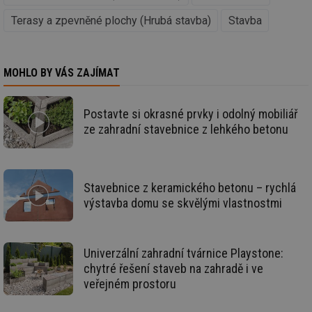
se
Terasy a zpevněné plochy (Hrubá stavba)
Stavba
_hjFirstSeen
29 minut
So
Hotjar Ltd
59 sekund
na
.tzb-info.cz
ab
sl
ce
MOHLO BY VÁS ZAJÍMAT
pr
poč
Ne
žá
id
Postavte si okrasné prvky i odolný mobiliář
in
ze zahradní stavebnice z lehkého betonu
id
forum.tzb-
1 rok
Te
info.cz
co
po
vy
se
Stavebnice z keramického betonu – rychlá
_hjIncludedInSessionSample
1 minuta
Te
výstavba domu se skvělými vlastnostmi
Hotjar Ltd
59 sekund
co
vetrani.tzb-
na
info.cz
ab
Ho
zd
Univerzální zahradní tvárnice Playstone:
ná
chytré řešení staveb na zahradě i ve
za
vz
veřejném prostoru
de
de
re