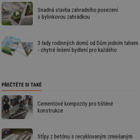
we
Snadná stavba zahradního posezení
id
voda.tzb-
10 let
Te
s bylinkovou zahrádkou
info.cz
co
po
vy
se
id
kalkulator.tzb-
1 rok
Te
3 řady rodinných domů od Dům jedním tahem
info.cz
co
po
- chytré řešení bydlení pro každého
vy
se
id
oze.tzb-info.cz
10 let
Te
co
po
vy
se
PŘEČTĚTE SI TAKÉ
_hjIncludedInSessionSample
1 minuta
Te
Hotjar Ltd
59 sekund
co
oze.tzb-info.cz
na
Cementové kompozity pro tištěné
ab
Ho
konstrukce
zd
ná
za
vz
de
de
Stĺpy z betónu s recyklovaným zmiešaným
re