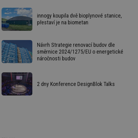
se
_hjIncludedInSessionSample
1 minuta
Te
Hotjar Ltd
59 sekund
co
kalkulator.tzb-
innogy koupila dvě bioplynové stanice,
na
info.cz
přestaví je na biometan
ab
Ho
zd
ná
za
vz
Návrh Strategie renovací budov dle
de
směrnice 2024/1275/EU o energetické
de
re
náročnosti budov
we
_hjIncludedInSessionSample
1 minuta
Te
Hotjar Ltd
59 sekund
co
voda.tzb-
na
info.cz
ab
2 dny Konference DesignBlok Talks
Ho
zd
ná
za
vz
de
de
re
we
__gfp_64b
1 rok
Je
Gemius
so
.tzb-info.cz