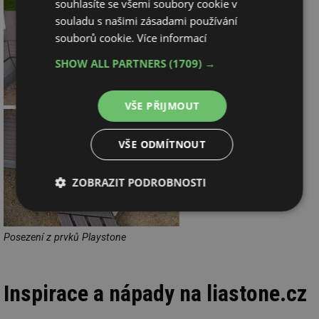
souhlasíte se všemi soubory cookie v
souladu s našimi zásadami používání
souborů cookie.
Více informací
SHOW ALL PARTNERS
(1709) →
VŠE PŘIJMOUT
VŠE ODMÍTNOUT
ZOBRAZIT PODROBNOSTI
Nezbytně
Výkonové
Soubory
nutné
soubory
cílení
soubory
Posezení z prvků Playstone
Inspirace a nápady na liastone.cz
Funkční soubory
Nezařazené
soubory