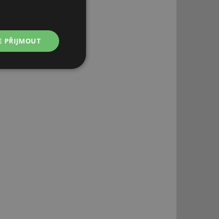
E PŘIJMOUT
Nezařazené
soubory
řazené soubory
 správa účtu. Webové