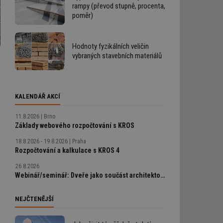
rampy (převod stupně, procenta,
poměr)
Hodnoty fyzikálních veličin
vybraných stavebních materiálů
KALENDÁŘ AKCÍ
11.8.2026
Brno
Základy webového rozpočtování s KROS
18.8.2026 - 19.8.2026
Praha
Rozpočtování a kalkulace s KROS 4
26.8.2026
Webinář/seminář: Dveře jako součást architektonického detailu, technické řešení bez chyb
NEJČTENĚJŠÍ