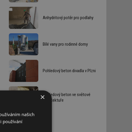
Anhydritový potěr pro podlahy
Bílé vany pro rodinné domy
Pohledový beton divadla v Plzni
Pohledový beton ve světové
×
architektuře
Používáním našich
i používání