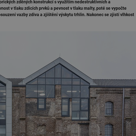
rických zděných konstrukcí s využitím nedestruktivních a
nost v tlaku zdicích prvků a pevnost v tlaku malty, poté se vypočte
osouzení vazby zdiva a zjištění výskytu trhlin. Nakonec se zjistí vlhkost