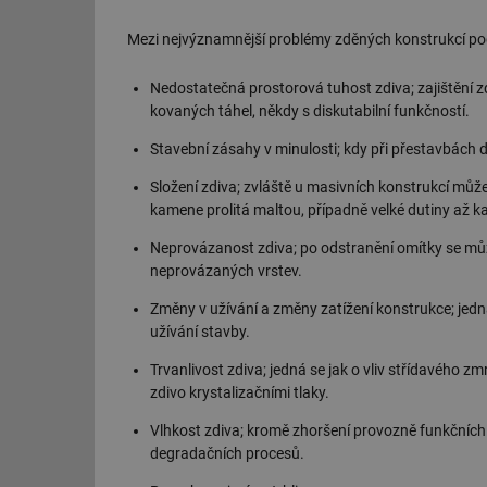
Mezi nejvýznamnější problémy zděných konstrukcí podl
Nedostatečná prostorová tuhost zdiva; zajištění
kovaných táhel, někdy s diskutabilní funkčností.
Stavební zásahy v minulosti; kdy při přestavbách 
Složení zdiva; zvláště u masivních konstrukcí můž
kamene prolitá maltou, případně velké dutiny až k
Neprovázanost zdiva; po odstranění omítky se můž
neprovázaných vrstev.
Změny v užívání a změny zatížení konstrukce; jedná
užívání stavby.
Trvanlivost zdiva; jedná se jak o vliv střídavého zmr
zdivo krystalizačními tlaky.
Vlhkost zdiva; kromě zhoršení provozně funkčních 
degradačních procesů.