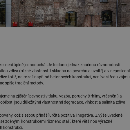
ci není úplně jednoduchá. Je to dáno jednak značnou různorodostí
tou zdiva (různé vlastnosti i skladba na povrchu a uvnitř) a v neposlední
vo totiž, na rozdíl např. od betonových konstrukcí, není ve středu zájmu
áme spíše tradiční metody.
eme na zjištění pevnosti v tlaku, vazbu, poruchy (trhliny, vrásnění) a
bilosti jsou důležitými vlastnostmi degradace, vlhkost a salinita zdiva.
ovahy, což s sebou přináší určitá pozitiva i negativa. Z výše uvedené
 se zděnými konstrukcemi různého stáří, které většinou výrazně
h konstrukcí.