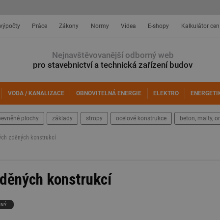
 výpočty
Práce
Zákony
Normy
Videa
E-shopy
Kalkulátor cen
Nejnavštěvovanější odborný web
pro stavebnictví a technická zařízení budov
VODA / KANALIZACE
OBNOVITELNÁ ENERGIE
ELEKTRO
ENERGETI
pevněné plochy
základy
stropy
ocelové konstrukce
beton, malty, o
kých zděných konstrukcí
zděných konstrukcí
ANÝ