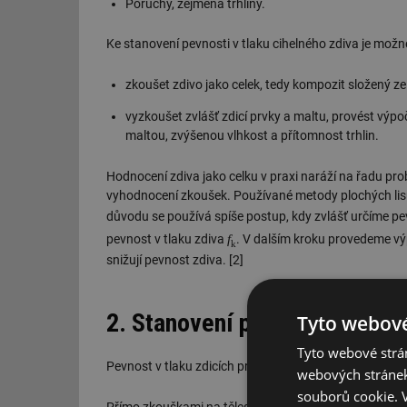
Poruchy, zejména trhliny.
Ke stanovení pevnosti v tlaku cihelného zdiva je mož
zkoušet zdivo jako celek, tedy kompozit složený ze
vyzkoušet zvlášť zdicí prvky a maltu, provést výpo
maltou, zvýšenou vlhkost a přítomnost trhlin.
Hodnocení zdiva jako celku v praxi naráží na řadu pr
vyhodnocení zkoušek. Používané metody plochých lisů 
důvodu se používá spíše postup, kdy zvlášť určíme pe
f
pevnost v tlaku zdiva
. V dalším kroku provedeme vý
k
snižují pevnost zdiva. [2]
2. Stanovení pevnosti v tlaku
Tyto webové
Tyto webové strán
Pevnost v tlaku zdicích prvků je možné stanovit podle
webových stránek
souborů cookie.
Přímo zkouškami na tělesech odebraných z konstrukc