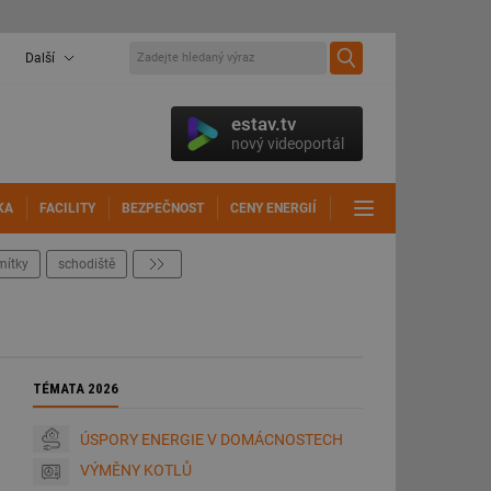
Další
estav.tv
nový videoportál
KA
FACILITY
BEZPEČNOST
CENY ENERGIÍ
DALŠÍ
mítky
schodiště
další
TÉMATA 2026
ÚSPORY ENERGIE V DOMÁCNOSTECH
VÝMĚNY KOTLŮ