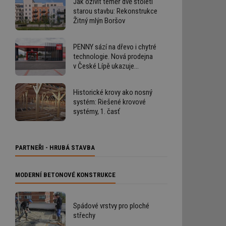
Jak oživit téměř dvě století
starou stavbu: Rekonstrukce
Žitný mlýn Boršov
PENNY sází na dřevo i chytré
technologie. Nová prodejna
v České Lípě ukazuje
budoucnost výstavby
retailových staveb
Historické krovy ako nosný
systém: Riešené krovové
systémy, 1. časť
PARTNEŘI - HRUBÁ STAVBA
MODERNÍ BETONOVÉ KONSTRUKCE
Spádové vrstvy pro ploché
střechy