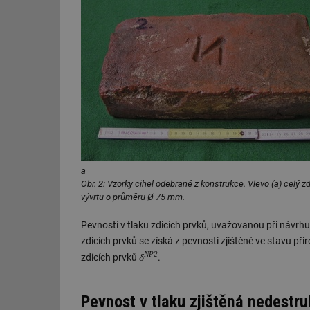
id
_hjIncludedInSessi
id
id
id
a
_hjIncludedInSessi
Obr. 2: Vzorky cihel odebrané z konstrukce. Vlevo (a) celý zd
vývrtu o průměru Ø 75 mm.
_dc_gtm_UA-590170
Pevností v tlaku zdicích prvků, uvažovanou při návrhu
zdicích prvků se získá z pevnosti zjištěné ve stavu při
NP2
δ
zdicích prvků
.
id
Pevnost v tlaku zjištěná nedestr