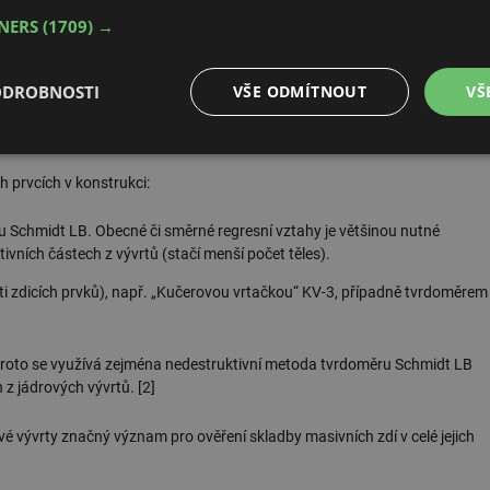
TNERS
(1709) →
utné odebrat dostatečný (značný) počet zdicích prvků z různých částí
ODROBNOSTI
VŠE ODMÍTNOUT
VŠ
ů. Vhodné např. u plných cihel – tělesa lze vyrobit řezáním z částí cihel
é
Výkonové
Soubory cílení
Funkční soubory
soubory
prvcích v konstrukci:
Schmidt LB. Obecné či směrné regresní vztahy je většinou nutné
ivních částech z vývrtů (stačí menší počet těles).
i zdicích prvků), např. „Kučerovou vrtačkou“ KV-3, případně tvrdoměrem
é soubory
Výkonové soubory
Soubory cílení
Funkční soubory
Neza
 Proto se využívá zejména nedestruktivní metoda tvrdoměru Schmidt LB
ry cookie umožňují základní funkce webových stránek, jako je přihlášení uživatele a
zbytně nutných souborů cookie správně používat.
 z jádrových vývrtů. [2]
Provider
/
Vyprší
Popis
é vývrty značný význam pro ověření skladby masivních zdí v celé jejich
Doména
.forum.tzb-
Zavřením
Slouží k přihlášení pomocí Google
info.cz
prohlížeče