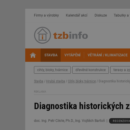
Firmy a výrobky
Kalendář akcí
Diskuze
Tabulky a
STAVBA
VYTÁPĚNÍ
VĚTRÁNÍ / KLIMATIZACE
cihly, bloky, tvárnice
dřevěné konstrukce
terasy a z
Stavba
/
Hrubá stavba
/
Cihly, bloky, tvárnice
/ Diagnostika historic
REKLAMA
Diagnostika historických 
doc. Ing. Petr Cikrle, Ph.D., Ing. Vojtěch Bartoň
RECENZOV