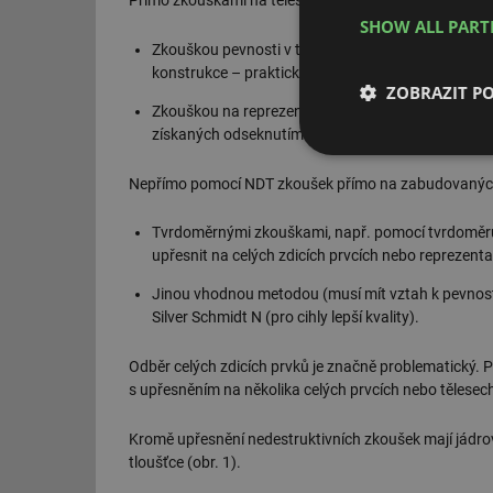
SHOW ALL PAR
Zkouškou pevnosti v tlaku celých zdicích prvků. N
konstrukce – prakticky těžko proveditelné.
ZOBRAZIT P
Zkouškou na reprezentativních částech zdicích prvk
získaných odseknutím nebo jádrovým vrtáním.
Nezbytně nutn
soubory
Nepřímo pomocí NDT zkoušek přímo na zabudovaných 
Tvrdoměrnými zkouškami, např. pomocí tvrdoměru 
upřesnit na celých zdicích prvcích nebo reprezentat
Jinou vhodnou metodou (musí mít vztah k pevnost
Silver Schmidt N (pro cihly lepší kvality).
Nezbytně nutn
Odběr celých zdicích prvků je značně problematický.
Nezbytně nutné soubo
stránky nelze bez ne
s upřesněním na několika celých prvcích nebo tělesech
Název
Kromě upřesnění nedestruktivních zkoušek mají jádrov
tloušťce (obr. 1).
g_state