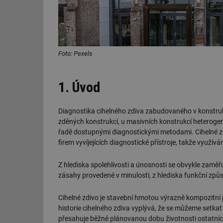
Foto: Pexels
1. Úvod
Diagnostika cihelného zdiva zabudovaného v konstruk
zděných konstrukcí, u masivních konstrukcí heterogeni
řadě dostupnými diagnostickými metodami. Cihelné zdi
firem vyvíjejících diagnostické přístroje, takže využív
Z hlediska spolehlivosti a únosnosti se obvykle zaměřuj
zásahy provedené v minulosti, z hlediska funkční způso
Cihelné zdivo je stavební hmotou výrazně kompozitní p
historie cihelného zdiva vyplývá, že se můžeme setkat
přesahuje běžně plánovanou dobu životnosti ostatníc