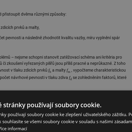
né přistoupit dvěma různými způsoby:
 zdicích prvků a malty,
čet pevnosti a následně zhodnotit kvalitu vazby, míru vyplnění spár
oblémů – nejsme schopni stanovit zatěžovací schéma ani kritéria pro
či zkoušení vyřezaných pilířů jsou příliš pracné a neprůkazné. Z toho
f
f
vnost v tlaku zdicích prvků
a malty
, vypočteme charakteristickou
b
m
f
počet návrhové pevnosti v tlaku zdiva
se zohledněním faktorů, které
d
 zdicích prvků
 stránky používají soubory cookie.
ky používají soubory cookie ke zlepšení uživatelského zážitku. 
 [2] několika způsoby:
 souhlasíte se všemi soubory cookie v souladu s našimi zásadam
Více informací
e: