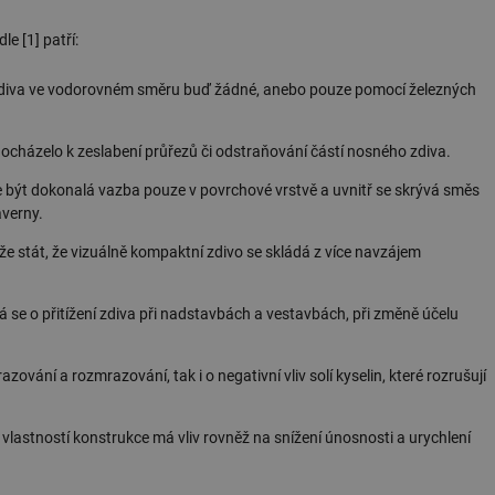
e [1] patří:
 zdiva ve vodorovném směru buď žádné, anebo pouze pomocí železných
docházelo k zeslabení průřezů či odstraňování částí nosného zdiva.
e být dokonalá vazba pouze v povrchové vrstvě a uvnitř se skrývá směs
averny.
e stát, že vizuálně kompaktní zdivo se skládá z více navzájem
 se o přitížení zdiva při nadstavbách a vestavbách, při změně účelu
azování a rozmrazování, tak i o negativní vliv solí kyselin, které rozrušují
vlastností konstrukce má vliv rovněž na snížení únosnosti a urychlení