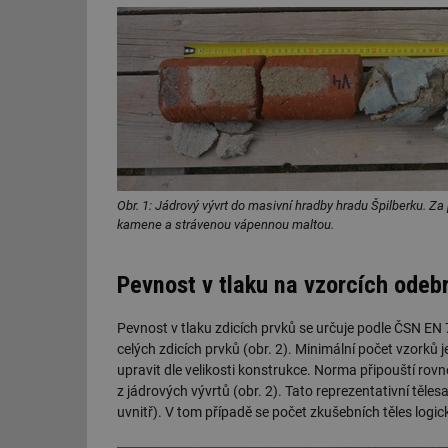
g_csrf_token
id
_hjAbsoluteSession
id
Obr. 1: Jádrový vývrt do masivní hradby hradu Špilberku. Z
_hjIncludedInSessi
kamene a strávenou vápennou maltou.
mv
Pevnost v tlaku na vzorcích odeb
Pevnost v tlaku zdicích prvků se určuje podle ČSN E
id
celých zdicích prvků (obr. 2). Minimální počet vzorků j
upravit dle velikosti konstrukce. Norma připouští rovn
id
z jádrových vývrtů (obr. 2). Tato reprezentativní těles
uvnitř). V tom případě se počet zkušebních těles logic
_hjFirstSeen