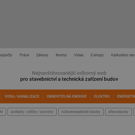
 výpočty
Práce
Zákony
Normy
Videa
E-shopy
Kalkulátor cen
Nejnavštěvovanější odborný web
pro stavebnictví a technická zařízení budov
VODA / KANALIZACE
OBNOVITELNÁ ENERGIE
ELEKTRO
ENERGETI
ře
podlahy / příčky / povrchy
nízkoenergetické stavby
dřevostavby