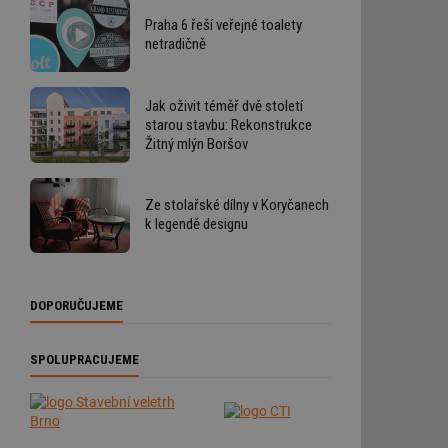
Praha 6 řeší veřejné toalety
netradičně
Jak oživit téměř dvě století
starou stavbu: Rekonstrukce
Žitný mlýn Boršov
Ze stolařské dílny v Koryčanech
k legendě designu
DOPORUČUJEME
SPOLUPRACUJEME