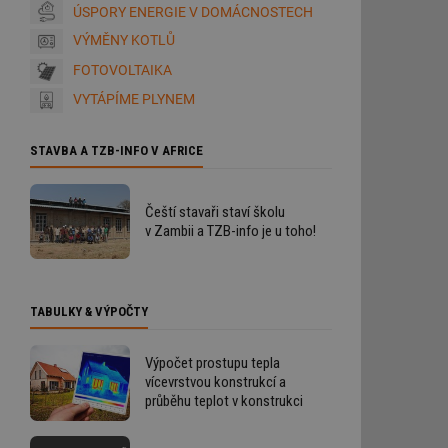
ÚSPORY ENERGIE V DOMÁCNOSTECH
VÝMĚNY KOTLŮ
FOTOVOLTAIKA
VYTÁPÍME PLYNEM
STAVBA A TZB-INFO V AFRICE
Čeští stavaři staví školu
v Zambii a TZB-info je u toho!
TABULKY & VÝPOČTY
Výpočet prostupu tepla
vícevrstvou konstrukcí a
průběhu teplot v konstrukci