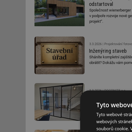
odstartoval
Společnost wienerberger s
v podpoře rozvoje nové ge
projekt“.
3.3.2026
Projektování fotov
Inženýring staveb
Sháníte kompletní zajištěn
obrátit? Dokážu vám pomo
3.3.2026
DOORNITE a.s.
Ocelové dveře a příč
Tyto webové
Produktová řada Steel Des
praktičnosti a originality 
Tyto webové strán
webových stránek
souborů cookie.