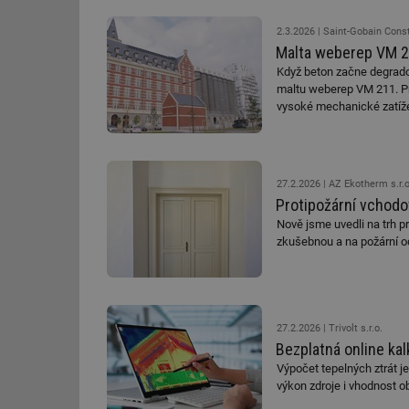
g_csrf_token
2.3.2026
Saint-Gobain Cons
Malta weberep VM 21
id
Když beton začne degradov
maltu weberep VM 211. Pr
_hjAbsoluteSession
vysoké mechanické zatíže
id
27.2.2026
AZ Ekotherm s.r.o
_hjIncludedInSessi
Protipožární vchodo
Nově jsme uvedli na trh pr
zkušebnou a na požární o
mv
id
27.2.2026
Trivolt s.r.o.
Bezplatná online kal
id
Výpočet tepelných ztrát j
výkon zdroje i vhodnost ob
_hjFirstSeen