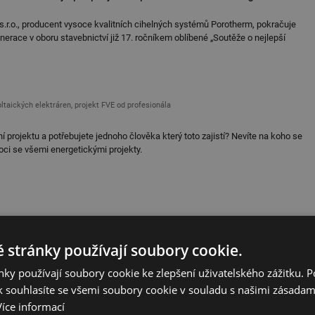
.r.o., producent vysoce kvalitních cihelných systémů Porotherm, pokračuje
nerace v oboru stavebnictví již 17. ročníkem oblíbené „Soutěže o nejlepší
oltaických elektráren, projekt FVE od profesionála
í projektu a potřebujete jednoho člověka který toto zajistí? Nevíte na koho se
ci se všemi energetickými projekty.
ky Steel Design: maximální světlo a industriální elegance
 stránky používají soubory cookie.
ign od DOORNITE je ideálním řešením pro ty, kteří hledají spojení designu,
pro moderní interiéry a funkční prostory.
ky používají soubory cookie ke zlepšení uživatelského zážitku. 
 souhlasíte se všemi soubory cookie v souladu s našimi zásadam
Více informací