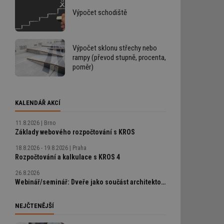
Výpočet schodiště
Výpočet sklonu střechy nebo
rampy (převod stupně, procenta,
poměr)
KALENDÁŘ AKCÍ
11.8.2026
Brno
Základy webového rozpočtování s KROS
18.8.2026 - 19.8.2026
Praha
Rozpočtování a kalkulace s KROS 4
26.8.2026
Webinář/seminář: Dveře jako součást architektonického detailu, technické řešení bez chyb
NEJČTENĚJŠÍ