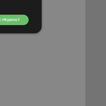
E PŘIJMOUT
Nezařazené
soubory
řazené soubory
 správa účtu. Webové