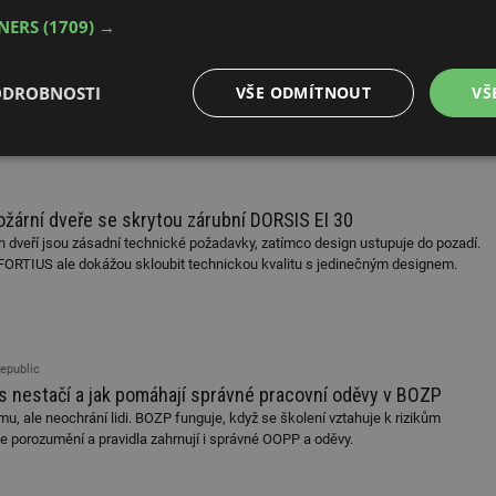
ruction Products CZ a.s., Isover
TNERS
(1709) →
 přehled novinek v sortimentu
v platnost nový ceník společnosti Isover. Přináší nejen aktualizaci cen, ale také
kumentu, zpřesnění informací k dodání a aktualizované kontakty na zákaznický
ODROBNOSTI
VŠE ODMÍTNOUT
VŠ
orientaci v sortimentu a zjednodušit přípravu zakázek.
é
Výkonové
Soubory cílení
Funkční soubory
soubory
ožární dveře se skrytou zárubní DORSIS EI 30
h dveří jsou zásadní technické požadavky, zatímco design ustupuje do pozadí.
 FORTIUS ale dokážou skloubit technickou kvalitu s jedinečným designem.
é soubory
Výkonové soubory
Soubory cílení
Funkční soubory
Neza
epublic
ry cookie umožňují základní funkce webových stránek, jako je přihlášení uživatele a
is nestačí a jak pomáhají správné pracovní oděvy v BOZP
zbytně nutných souborů cookie správně používat.
rmu, ale neochrání lidi. BOZP funguje, když se školení vztahuje k rizikům
Provider
/
Vyprší
Popis
se porozumění a pravidla zahrnují i správné OOPP a oděvy.
Doména
.forum.tzb-
Zavřením
Slouží k přihlášení pomocí Google
info.cz
prohlížeče