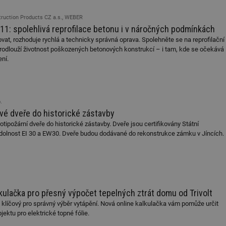
.forum.tzb-
Zavřením
Slouží k přihlášení pomocí Google
truction Products CZ a.s., WEBER
info.cz
prohlížeče
1: spolehlivá reprofilace betonu i v náročných podmínkách
konference.tzb-
1 rok
Tento soubor cookie se používá k vytváře
at, rozhoduje rychlá a technicky správná oprava. Spolehněte se na reprofilační
info.cz
odlouží životnost poškozených betonových konstrukcí – i tam, kde se očekává
InProgress
29 minut
Soubor cookie je nastaven tak, aby Hotj
Hotjar Ltd
ní.
59 sekund
začátek cesty uživatele pro celkový počet
.tzb-info.cz
žádné identifikovatelné informace.
vetrani.tzb-
10 let
Tento soubor cookie se používá k vytváře
info.cz
.
onSample
1 minuta
Tento soubor cookie je nastaven tak, aby
Hotjar Ltd
vé dveře do historické zástavby
59 sekund
o tom, zda je tento návštěvník zahrnut d
elektro.tzb-
definovaného denním limitem relace va
info.cz
otipožární dveře do historické zástavby. Dveře jsou certifikovány Státní
dolnost EI 30 a EW30. Dveře budou dodávané do rekonstrukce zámku v Jíncích.
2 měsíce 4
Tento soubor cookie se používá ke sledo
Airtable
týdny
interakcí a výkonu v rámci vložených poh
.tzb-info.cz
usnadnění uživatelských preferencí a inte
názorech.
vytapeni.tzb-
10 let
Tento soubor cookie se používá k vytváře
info.cz
kulačka pro přesný výpočet tepelných ztrát domu od Trivolt
stavba.tzb-
10 let
Tento soubor cookie se používá k vytváře
info.cz
e klíčový pro správný výběr vytápění. Nová online kalkulačka vám pomůže určit
jektu pro elektrické topné fólie.
29 minut
Soubor cookie je nastaven tak, aby Hotj
Hotjar Ltd
59 sekund
začátek cesty uživatele pro celkový počet
.tzb-info.cz