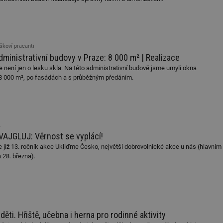
škoví pracanti
administrativní budovy v Praze: 8 000 m² | Realizace
 není jen o lesku skla. Na této administrativní budově jsme umyli okna
a 8 000 m², po fasádách a s průběžným předáním.
.
AJGLUJ: Věrnost se vyplácí!
již 13. ročník akce Ukliďme Česko, největší dobrovolnické akce u nás (hlavním
 28. března).
.
ěti. Hřiště, učebna i herna pro rodinné aktivity