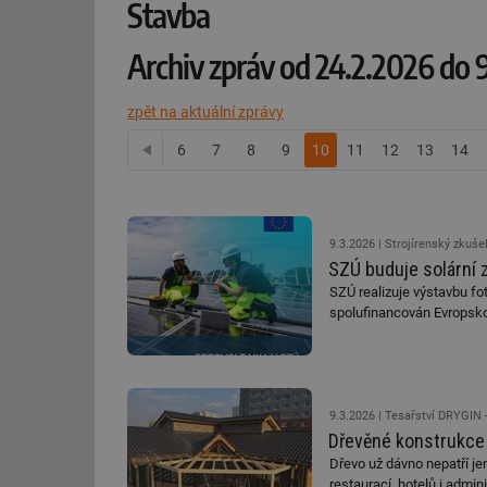
Stavba
Archiv zpráv od 24.2.2026 do 
zpět na aktuální zprávy
6
předchozí
7
8
9
10
11
12
13
14
9.3.2026
Strojírenský zkušeb
SZÚ buduje solární 
SZÚ realizuje výstavbu fot
spolufinancován Evropskou
9.3.2026
Tesařství DRYGIN -
Dřevěné konstrukce v
Dřevo už dávno nepatří jen
restaurací, hotelů i admi