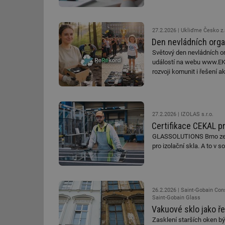
id
27.2.2026
Ukliďme Česko z.
_hjIncludedInSessi
Den nevládních organ
Světový den nevládních or
událostí na webu www.EKOk
id
rozvoji komunit i řešení a
id
id
27.2.2026
IZOLAS s.r.o.
Certifikace CEKAL pr
_hjIncludedInSessi
GLASSOLUTIONS Brno ze s
pro izolační skla. A to v 
_dc_gtm_UA-590170
26.2.2026
Saint-Gobain Cons
Saint-Gobain Glass
id
Vakuové sklo jako ře
Zasklení starších oken bý