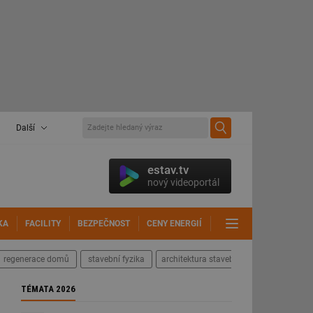
Další
estav.tv
nový videoportál
KA
FACILITY
BEZPEČNOST
CENY ENERGIÍ
DALŠÍ
regenerace domů
stavební fyzika
architektura staveb
TÉMATA 2026