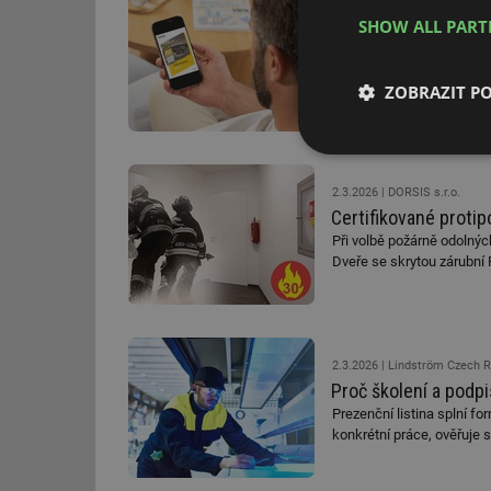
3.3.2026
Saint-Gobain Const
SHOW ALL PAR
Isover: nový ceník a
Od 1. února 2026 vstoupil 
přehlednější strukturu do
ZOBRAZIT P
servis. Cílem je usnadnit 
Nezbytně nutn
soubory
2.3.2026
DORSIS s.r.o.
Certifikované protip
Při volbě požárně odolnýc
Dveře se skrytou zárubní
Nezbytně nutn
2.3.2026
Lindström Czech R
Nezbytně nutné soubo
Proč školení a podp
stránky nelze bez ne
Prezenční listina splní fo
Název
konkrétní práce, ověřuje 
g_state