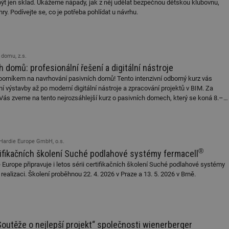
t jen sklad. Ukážeme nápady, jak z něj udělat bezpečnou dětskou klubovnu,
hry. Podívejte se, co je potřeba pohlídat u návrhu.
domu, z.s.
 domů: profesionální řešení a digitální nástroje
orníkem na navrhování pasivních domů! Tento intenzivní odborný kurz vás
í výstavby až po moderní digitální nástroje a zpracování projektů v BIM. Za
ás zveme na tento nejrozsáhlejší kurz o pasivních domech, který se koná 8.–9.
je akreditován ENEX 4 body, ČKAIT 3 body a ČKA 3 body.
Hardie Europe GmbH, o.s.
®
rtifikačních školení Suché podlahové systémy fermacell
urope připravuje i letos sérii certifikačních školení Suché podlahové systémy
 realizaci. Školení proběhnou 22. 4. 2026 v Praze a 13. 5. 2026 v Brně.
outěže o nejlepší projekt“ společnosti wienerberger