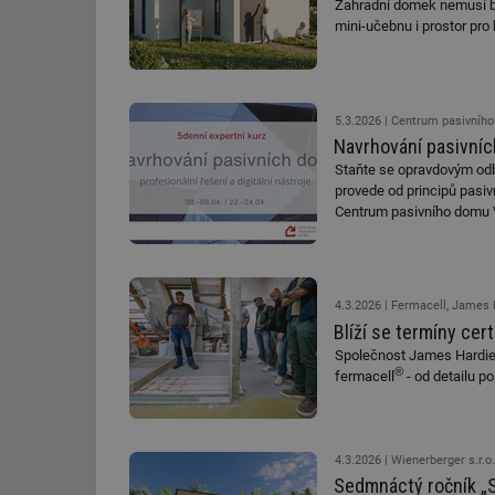
Zahradní domek nemusí bý
mini-učebnu i prostor pro 
5.3.2026
Centrum pasivního 
Navrhování pasivních
Staňte se opravdovým odb
provede od principů pasivn
Centrum pasivního domu V
dubna a 22.–24. dubna a 
4.3.2026
Fermacell, James 
Blíží se termíny ce
Společnost James Hardie E
®
fermacell
- od detailu po
4.3.2026
Wienerberger s.r.o.
Sedmnáctý ročník „S