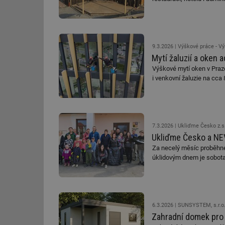
9.3.2026
Výškové práce - Vý
Mytí žaluzií a oken 
Výškové mytí oken v Praze
i venkovní žaluzie na cc
7.3.2026
Ukliďme Česko z.s
Ukliďme Česko a NEV
Za necelý měsíc proběhne 
úklidovým dnem je sobota
6.3.2026
SUNSYSTEM, s.r.o
Zahradní domek pro d