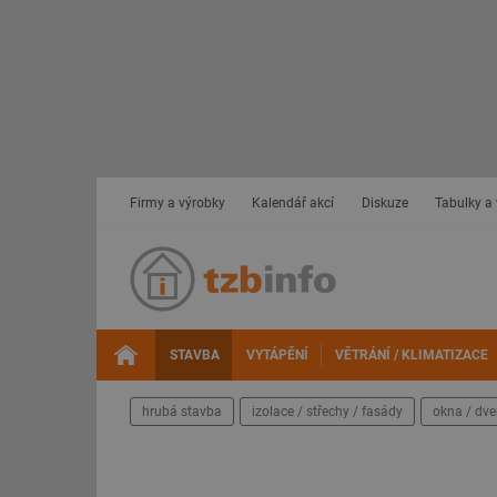
Firmy a výrobky
Kalendář akcí
Diskuze
Tabulky a
STAVBA
VYTÁPĚNÍ
VĚTRÁNÍ / KLIMATIZACE
hrubá stavba
izolace / střechy / fasády
okna / dve