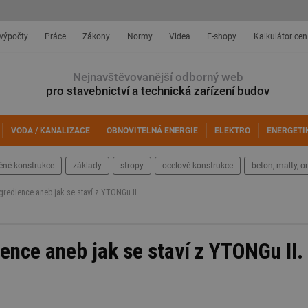
 výpočty
Práce
Zákony
Normy
Videa
E-shopy
Kalkulátor cen
Nejnavštěvovanější odborný web
pro stavebnictví a technická zařízení budov
VODA / KANALIZACE
OBNOVITELNÁ ENERGIE
ELEKTRO
ENERGETI
ěné konstrukce
základy
stropy
ocelové konstrukce
beton, malty, o
redience aneb jak se staví z YTONGu II.
nce aneb jak se staví z YTONGu II.