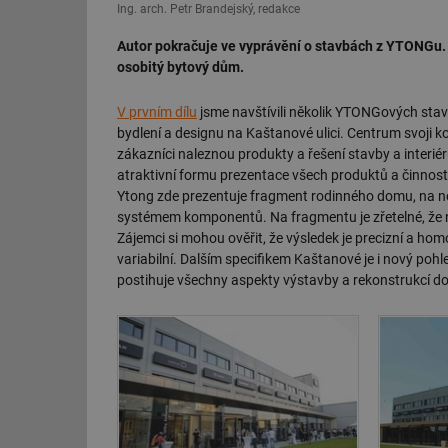
Ing. arch. Petr Brandejský, redakce
Autor pokračuje ve vyprávění o stavbách z YTONGu. T
osobitý bytový dům.
V prvním dílu
jsme navštívili několik YTONGových staveb
bydlení a designu na Kaštanové ulici. Centrum svoji k
zákazníci naleznou produkty a řešení stavby a interié
atraktivní formu prezentace všech produktů a činno
Ytong zde prezentuje fragment rodinného domu, na n
systémem komponentů. Na fragmentu je zřetelné, že na
Zájemci si mohou ověřit, že výsledek je precizní a ho
variabilní. Dalším specifikem Kaštanové je i nový poh
postihuje všechny aspekty výstavby a rekonstrukcí d