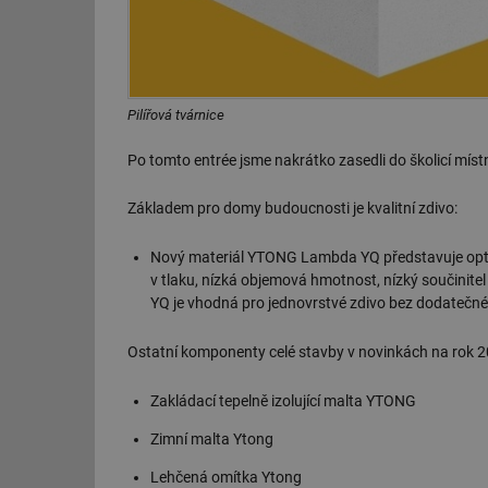
Pilířová tvárnice
Po tomto entrée jsme nakrátko zasedli do školicí míst
Základem pro domy budoucnosti je kvalitní zdivo:
Nový materiál YTONG Lambda YQ představuje optim
v tlaku, nízká objemová hmotnost, nízký součinitel
YQ je vhodná pro jednovrstvé zdivo bez dodatečné
Ostatní komponenty celé stavby v novinkách na rok 2
Zakládací tepelně izolující malta YTONG
Zimní malta Ytong
Lehčená omítka Ytong