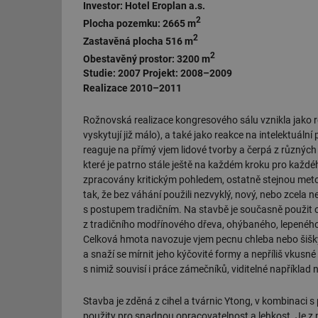
Investor: Hotel Eroplan a.s.
g_csrf_token
2
Plocha pozemku: 2665 m
2
Zastavěná plocha 516 m
id
2
Obestavěný prostor: 3200 m
Studie: 2007 Projekt: 2008–2009
_hjAbsoluteSession
Realizace 2010–2011
id
Rožnovská realizace kongresového sálu vznikla jako r
vyskytují již málo), a také jako reakce na intelektuáln
_hjIncludedInSessi
reaguje na přímý vjem lidové tvorby a čerpá z různých
které je patrno stále ještě na každém kroku pro každé
zpracovány kritickým pohledem, ostatně stejnou metodou
mv
tak, že bez váhání použili nezvyklý, nový, nebo zcela
s postupem tradičním. Na stavbě je současně použit oba
z tradičního modřínového dřeva, ohýbaného, lepenéh
Celková hmota navozuje vjem pecnu chleba nebo šišky 
id
a snaží se mírnit jeho kýčovité formy a nepříliš vkusné
s nimiž souvisí i práce zámečníků, viditelné například 
id
Stavba je zděná z cihel a tvárnic Ytong, v kombinaci
_hjFirstSeen
použity pro snadnou opracovatelnost a lehkost. Je z n