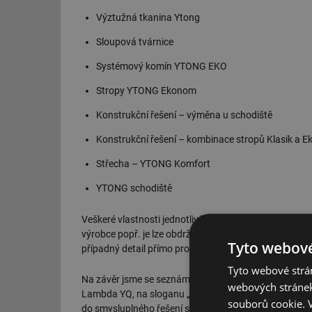
Výztužná tkanina Ytong
Sloupová tvárnice
Systémový komín YTONG EKO
Stropy YTONG Ekonom
Konstrukční řešení – výměna u schodiště
Konstrukční řešení – kombinace stropů Klasik a 
Střecha – YTONG Komfort
YTONG schodiště
Veškeré vlastnosti jednotlivých prezentovaných komp
výrobce popř. je lze obdržet na požádání u výrobce ne
Tyto webové
případný detail přímo prohlédnout.
Tyto webové strán
Na závěr jsme se seznámili s kampaní na rok 2016, 
webových stránek
Lambda YQ, na sloganu „HLAVA ŘÍKÁ LAMBDA“. Hlavou
souborů cookie.
do smysluplného řešení stavby. Předpokládám, že autor