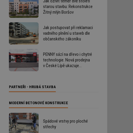
Jak oživit téměř dvě století
starou stavbu: Rekonstrukce
Žitný mlýn Boršov
Jak postupovat při reklamaci
vadného plnění u staveb dle
občanského zákoníku
PENNY sází na dřevo i chytré
technologie. Nová prodejna
v České Lípě ukazuje
budoucnost výstavby
retailových staveb
PARTNEŘI - HRUBÁ STAVBA
MODERNÍ BETONOVÉ KONSTRUKCE
Spádové vrstvy pro ploché
střechy