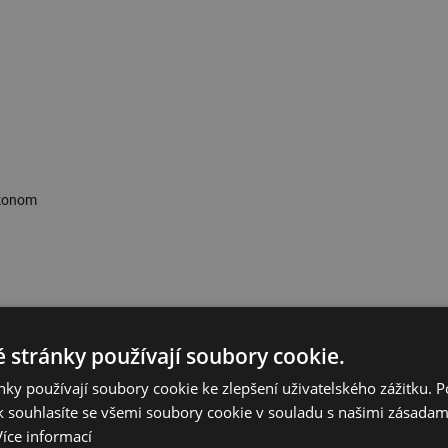
Ekonom
onentů jsou součástí materiálů, které naleznete na webových stránkách
bo přímo v Centru bydlení a designu na Kaštanové ulici. Zde si můžete
 stránky používají soubory cookie.
ky používají soubory cookie ke zlepšení uživatelského zážitku. 
která staví společně, se základním stavebním fundamentem YTONG
 souhlasíte se všemi soubory cookie v souladu s našimi zásadam
 je v rámci kampaně muž, žena a tchán. Triumvirát, který promlouvá
Více informací
 nemá tchýni, jinak bude asi horko těžko vysvětlovat, proč ji vynechal.