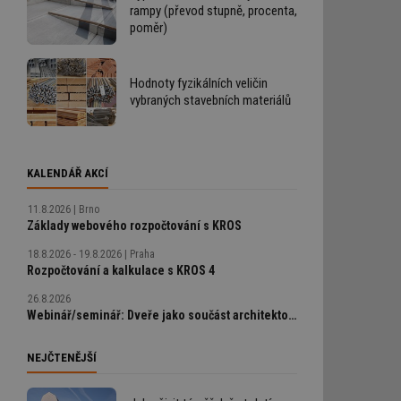
rampy (převod stupně, procenta,
poměr)
Hodnoty fyzikálních veličin
vybraných stavebních materiálů
KALENDÁŘ AKCÍ
11.8.2026
Brno
Základy webového rozpočtování s KROS
18.8.2026 - 19.8.2026
Praha
Rozpočtování a kalkulace s KROS 4
26.8.2026
Webinář/seminář: Dveře jako součást architektonického detailu, technické řešení bez chyb
NEJČTENĚJŠÍ