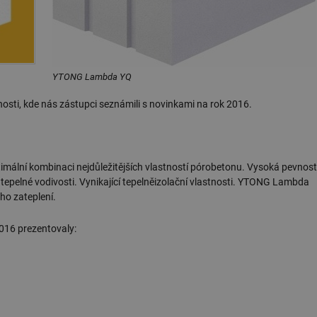
YTONG Lambda YQ
nosti, kde nás zástupci seznámili s novinkami na rok 2016.
ální kombinaci nejdůležitějších vlastností pórobetonu. Vysoká pevnost
 tepelné vodivosti. Vynikající tepelněizolační vlastnosti. YTONG Lambda
ho zateplení.
016 prezentovaly: