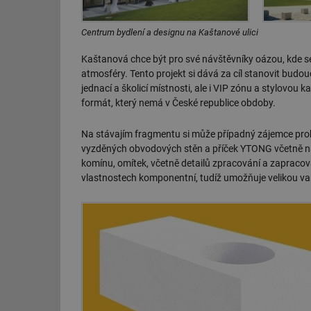
Centrum bydlení a designu na Kaštanové ulici
Kaštanová chce být pro své návštěvníky oázou, kde s
atmosféry. Tento projekt si dává za cíl stanovit budo
jednací a školicí místnosti, ale i VIP zónu a stylovou 
formát, který nemá v České republice obdoby.
Na stávajím fragmentu si může případný zájemce prohl
vyzděných obvodových stěn a příček YTONG včetně 
komínu, omítek, včetně detailů zpracování a zapracován
vlastnostech komponentní, tudíž umožňuje velikou var