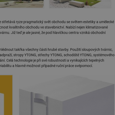
e střetává ryze pragmatický svět obchodu se světem estetiky a umělecké
ucnost kvalitního obchodu ve stavebnictví. Nabízí nejen klimatizované
kavárnu. Již teď je ale jasné, že pod hlavičkou centra vzniká obchodní
édnout takřka všechny části hrubé stavby. Použití sloupových tvárnic,
nadpraží, stropy YTONG, střechy YTONG, schodiště YTONG, systémového
í. Celá technologie je při své robustnosti a vynikajících tepelných
iabilitu a hlavně možnost případné ruční práce svépomocí.