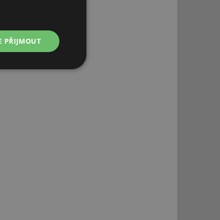
E PŘIJMOUT
Nezařazené
soubory
řazené soubory
 správa účtu. Webové