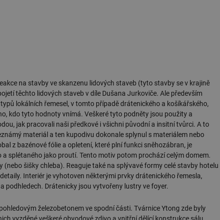
.forum.tzb-
Zavřením
Slouží k přihlášení pomocí Google
info.cz
prohlížeče
konference.tzb-
1 rok
Tento soubor cookie se používá k vytváře
info.cz
InProgress
29 minut
Soubor cookie je nastaven tak, aby Hotj
Hotjar Ltd
59 sekund
začátek cesty uživatele pro celkový počet
.tzb-info.cz
žádné identifikovatelné informace.
vetrani.tzb-
10 let
Tento soubor cookie se používá k vytváře
eakce na stavby ve skanzenu lidových staveb (tyto stavby se v krajině
info.cz
í pojetí těchto lidových staveb v díle Dušana Jurkoviče. Ale především
onSample
1 minuta
Tento soubor cookie je nastaven tak, aby
Hotjar Ltd
 typů lokálních řemesel, v tomto případě drátenického a košíkářského,
59 sekund
o tom, zda je tento návštěvník zahrnut d
elektro.tzb-
ho, kdo tyto hodnoty vnímá. Veškeré tyto podněty jsou použity a
definovaného denním limitem relace va
info.cz
, jak pracovali naši předkové i všichni původní a insitní tvůrci. A to
2 měsíce 4
Tento soubor cookie se používá ke sledo
Airtable
 neznámý materiál a ten kupodivu dokonale splynul s materiálem nebo
týdny
interakcí a výkonu v rámci vložených poh
.tzb-info.cz
l z bazénové fólie a opletení, které plní funkci sněhozábran, je
usnadnění uživatelských preferencí a inte
názorech.
o a splétaného jako proutí. Tento motiv potom prochází celým domem.
(nebo šišky chleba). Reaguje také na splývavé formy celé stavby hotelu
vytapeni.tzb-
10 let
Tento soubor cookie se používá k vytváře
info.cz
 detaily. Interiér je vyhotoven některými prvky drátenického řemesla,
na podhledech. Drátenicky jsou vytvořeny lustry ve foyer.
stavba.tzb-
10 let
Tento soubor cookie se používá k vytváře
info.cz
 s pohledovým železobetonem ve spodní části. Tvárnice Ytong zde byly
29 minut
Soubor cookie je nastaven tak, aby Hotj
Hotjar Ltd
59 sekund
začátek cesty uživatele pro celkový počet
.tzb-info.cz
ich vyzděné veškeré obvodové zdivo a vnitřní dělící konstrukce sálu.