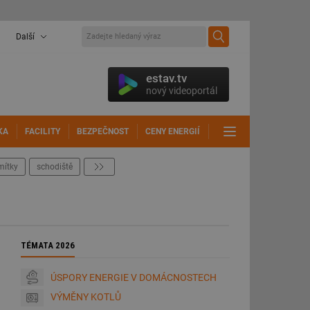
Další
estav.tv
nový videoportál
KA
FACILITY
BEZPEČNOST
CENY ENERGIÍ
DALŠÍ
mítky
schodiště
další
TÉMATA 2026
ÚSPORY ENERGIE V DOMÁCNOSTECH
VÝMĚNY KOTLŮ