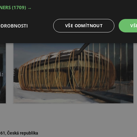
TNERS
(1709) →
 další stavby (včetně již zhlédnutého – Ateliéru na Kamenné).
ODROBNOSTI
VŠE ODMÍTNOUT
VŠ
é
Výkonové
Soubory cílení
Funkční soubory
soubory
é soubory
Výkonové soubory
Soubory cílení
Funkční soubory
Neza
ry cookie umožňují základní funkce webových stránek, jako je přihlášení uživatele a
zbytně nutných souborů cookie správně používat.
Provider
/
Vyprší
Popis
Doména
.forum.tzb-
Zavřením
Slouží k přihlášení pomocí Google
61, Česká republika
info.cz
prohlížeče