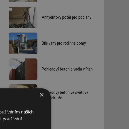
Anhydritový potěr pro podlahy
Bílé vany pro rodinné domy
Pohledový beton divadla v Plzni
Pohledový beton ve světové
×
architektuře
Používáním našich
i používání