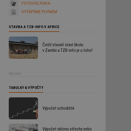
FOTOVOLTAIKA
VYTÁPÍME PLYNEM
STAVBA A TZB-INFO V AFRICE
u
Čeští stavaři staví školu
v Zambii a TZB-info je u toho!
REKLAMA
TABULKY & VÝPOČTY
Výpočet schodiště
Výpočet sklonu střechy nebo