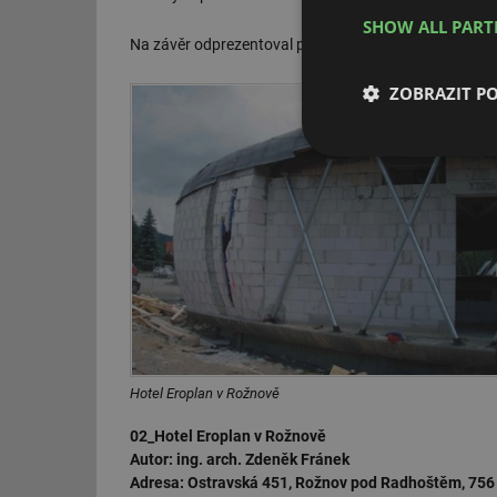
SHOW ALL PAR
Na závěr odprezentoval pan arch. Zdeněk Fránek svoje
ZOBRAZIT P
Nezbytně nutn
soubory
Nezbytně nutn
Nezbytně nutné soubo
stránky nelze bez ne
Hotel Eroplan v Rožnově
Název
02_Hotel Eroplan v Rožnově
Autor: ing. arch. Zdeněk Fránek
g_state
Adresa: Ostravská 451, Rožnov pod Radhoštěm, 756 