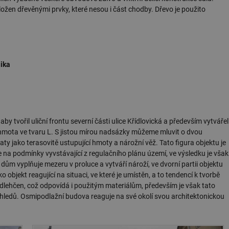
žádné identifikovatelné informace.
ložen dřevěnými prvky, které nesou i část chodby. Dřevo je použito
forum.tzb-
1 rok
Tento soubor cookie se používá k vytváře
info.cz
onSample
1 minuta
Tento soubor cookie je nastaven tak, aby
Hotjar Ltd
59 sekund
o tom, zda je tento návštěvník zahrnut d
vetrani.tzb-
definovaného denním limitem relace va
info.cz
lika
voda.tzb-
10 let
Tento soubor cookie se používá k vytváře
info.cz
kalkulator.tzb-
1 rok
Tento soubor cookie se používá k vytváře
info.cz
oze.tzb-info.cz
10 let
Tento soubor cookie se používá k vytváře
y tvořil uliční frontu severní části ulice Křídlovická a především vytvářel
onSample
1 minuta
Tento soubor cookie je nastaven tak, aby
Hotjar Ltd
tá hmota ve tvaru L. S jistou mírou nadsázky můžeme mluvit o dvou
59 sekund
o tom, zda je tento návštěvník zahrnut d
oze.tzb-info.cz
definovaného denním limitem relace va
ty jako terasovitě ustupující hmoty a nárožní věž. Tato figura objektu je
e na podmínky vyvstávající z regulačního plánu území, ve výsledku je však
6-1
.tzb-info.cz
58 sekund
Tento soubor cookie je přidružen k web
Správce značek Google k načtení dalších 
m vyplňuje mezeru v proluce a vytváří nároží, ve dvorní partii objektu
stránku. Pokud je použit, lze jej považov
o objekt reagující na situaci, ve které je umístěn, a to tendencí k tvorbě
nutný, protože bez něj jiné skripty nemu
Konec názvu je jedinečné číslo, které je t
dlehčen, což odpovídá i použitým materiálům, především je však tato
přidruženého účtu Google Analytics.
hledů. Osmipodlažní budova reaguje na své okolí svou architektonickou
energetika.tzb-
10 let
Tento soubor cookie se používá k vytváře
info.cz