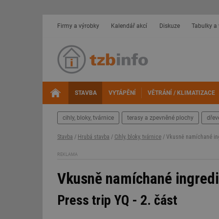
Firmy a výrobky
Kalendář akcí
Diskuze
Tabulky a
STAVBA
VYTÁPĚNÍ
VĚTRÁNÍ / KLIMATIZACE
cihly, bloky, tvárnice
terasy a zpevněné plochy
dřev
Stavba
/
Hrubá stavba
/
Cihly, bloky, tvárnice
/ Vkusně namíchané ing
REKLAMA
Vkusně namíchané ingredie
Press trip YQ - 2. část