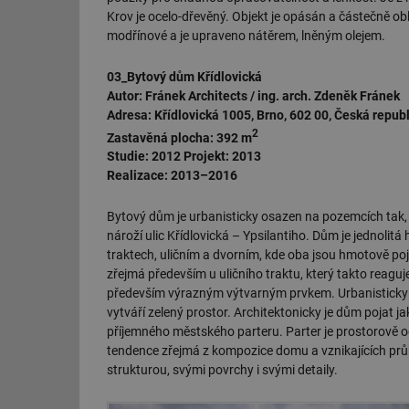
Krov je ocelo-dřevěný. Objekt je opásán a částečně ob
id
modřínové a je upraveno nátěrem, lněným olejem.
_hjIncludedInSessi
03_Bytový dům Křídlovická
Autor: Fránek Architects / ing. arch. Zdeněk Fránek
Adresa: Křídlovická 1005, Brno, 602 00, Česká repub
id
2
Zastavěná plocha: 392 m
Studie: 2012 Projekt: 2013
id
Realizace: 2013–2016
id
Bytový dům je urbanisticky osazen na pozemcích tak, ab
_hjIncludedInSessi
nároží ulic Křídlovická – Ypsilantiho. Dům je jednoli
traktech, uličním a dvorním, kde oba jsou hmotově poja
zřejmá především u uličního traktu, který takto reaguj
_dc_gtm_UA-590170
především výrazným výtvarným prvkem. Urbanisticky dů
vytváří zelený prostor. Architektonicky je dům pojat jak
příjemného městského parteru. Parter je prostorově o
tendence zřejmá z kompozice domu a vznikajících prů
strukturou, svými povrchy i svými detaily.
id