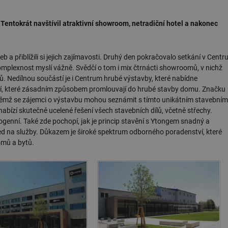
entokrát navštívil atraktivní showroom, netradiční hotel a nakonec
 a přiblížili si jejich zajímavosti. Druhý den pokračovalo setkání v Centr
omplexnost myslí vážně. Svědčí o tom i mix čtrnácti showroomů, v nichž
rů. Nedílnou součástí je i Centrum hrubé výstavby, které nabídne
stí, které zásadním způsobem promlouvají do hrubé stavby domu. Značku
ěmž se zájemci o výstavbu mohou seznámit s tímto unikátním stavebním
bízí skutečně ucelené řešení všech stavebních dílů, včetně střechy.
mogenní. Také zde pochopí, jak je princip stavění s Ytongem snadný a
led na služby. Důkazem je široké spektrum odborného poradenství, které
omů a bytů.