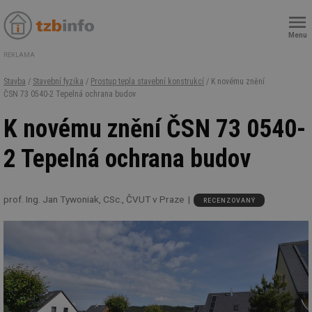
Menu
REKLAMA
Stavba
/
Stavební fyzika
/
Prostup tepla stavební konstrukcí
/ K novému znění
ČSN 73 0540-2 Tepelná ochrana budov
K novému znění ČSN 73 0540-
2 Tepelná ochrana budov
prof. Ing. Jan Tywoniak, CSc., ČVUT v Praze
RECENZOVANÝ