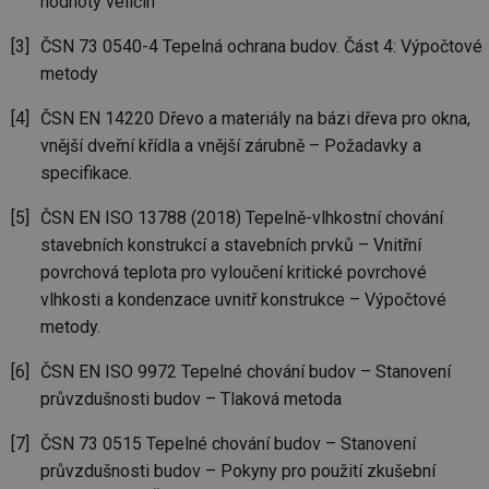
hodnoty veličin
za
vz
de
ČSN 73 0540-4 Tepelná ochrana budov. Část 4: Výpočtové
de
metody
re
we
ČSN EN 14220 Dřevo a materiály na bázi dřeva pro okna,
_dc_gtm_UA-5901706-1
.tzb-info.cz
58 sekund
Te
co
vnější dveřní křídla a vnější zárubně – Požadavky a
př
w
specifikace.
po
Sp
Go
ČSN EN ISO 13788 (2018) Tepelně-vlhkostní chování
da
kó
stavebních konstrukcí a stavebních prvků – Vnitřní
Po
povrchová teplota pro vyloučení kritické povrchové
lz
za
vlhkosti a kondenzace uvnitř konstrukce – Výpočtové
nu
be
metody.
sk
fu
sp
ČSN EN ISO 9972 Tepelné chování budov – Stanovení
ná
je
průvzdušnosti budov – Tlaková metoda
kte
id
př
ČSN 73 0515 Tepelné chování budov – Stanovení
úč
průvzdušnosti budov – Pokyny pro použití zkušební
An