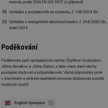
metody podle ČSN EN ISO 9972 (v přípravě)
id
energetika.tzb-
10 let
Te
info.cz
co
po
Vyhláška o požadavcích na výstavbu, č. 146/2024 Sb.
vy
se
Vyhláška o energetické náročnosti budov, č. 264/2020 Sb.,
_hjIncludedInSessionSample
1 minuta
Te
Hotjar Ltd
59 sekund
co
kalkulator.tzb-
znění 2024
na
info.cz
ab
Ho
zd
ná
Poděkování
za
vz
de
de
Poděkování patří spoluautorům normy Zbyňkovi Svobodovi,
re
we
Jiřímu Novákovi a Jiřímu Šálovi, a dále všem, kteří návrhy
_hjIncludedInSessionSample
1 minuta
Te
Hotjar Ltd
postupně studovali a připomínkovali. Věcné připomínky jsme
59 sekund
co
voda.tzb-
na
v otevřeném a striktně neutrálním procesu diskutovali a podle
info.cz
ab
možností využili.
Ho
zd
ná
za
vz
de
English Synopsis
de