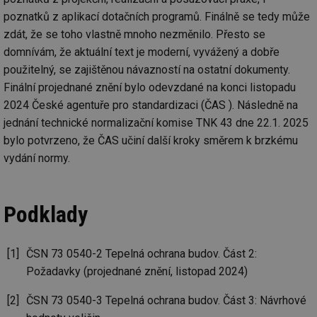
za
vz
poznatků z aplikací dotačních programů. Finálně se tedy může
de
zdát, že se toho vlastně mnoho nezměnilo. Přesto se
de
re
domnívám, že aktuální text je moderní, vyvážený a dobře
we
použitelný, se zajištěnou návazností na ostatní dokumenty.
id
voda.tzb-
10 let
Te
info.cz
co
Finální projednané znění bylo odevzdané na konci listopadu
po
2024 České agentuře pro standardizaci (ČAS ). Následně na
vy
se
jednání technické normalizační komise TNK 43 dne 22.1. 2025
id
kalkulator.tzb-
1 rok
Te
bylo potvrzeno, že ČAS učiní další kroky směrem k brzkému
info.cz
co
po
vydání normy.
vy
se
id
oze.tzb-info.cz
10 let
Te
co
Podklady
po
vy
se
ČSN 73 0540-2 Tepelná ochrana budov. Část 2:
_hjIncludedInSessionSample
1 minuta
Te
Hotjar Ltd
59 sekund
co
oze.tzb-info.cz
Požadavky (projednané znění, listopad 2024)
na
ab
Ho
ČSN 73 0540-3 Tepelná ochrana budov. Část 3: Návrhové
zd
ná