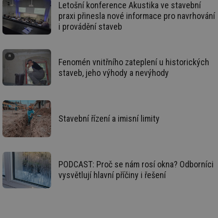
Letošní konference Akustika ve stavební
se
praxi přinesla nové informace pro navrhování
_hjIncludedInSessionSample
2 minuty
Te
Hotjar Ltd
i provádění staveb
co
forum.tzb-
na
info.cz
ab
Ho
zd
ná
Fenomén vnitřního zateplení u historických
za
staveb, jeho výhody a nevýhody
vz
de
de
re
we
_hjIncludedInSessionSample
1 minuta
Te
Hotjar Ltd
Stavební řízení a imisní limity
59 sekund
co
vytapeni.tzb-
na
info.cz
ab
Ho
zd
ná
za
PODCAST: Proč se nám rosí okna? Odborníci
vz
vysvětlují hlavní příčiny i řešení
de
de
re
we
CookieScriptConsent
1 rok
Te
CookieScript
co