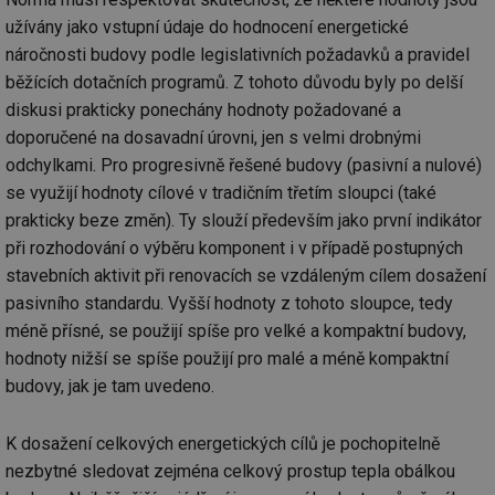
užívány jako vstupní údaje do hodnocení energetické
náročnosti budovy podle legislativních požadavků a pravidel
běžících dotačních programů. Z tohoto důvodu byly po delší
diskusi prakticky ponechány hodnoty požadované a
doporučené na dosavadní úrovni, jen s velmi drobnými
odchylkami. Pro progresivně řešené budovy (pasivní a nulové)
se využijí hodnoty cílové v tradičním třetím sloupci (také
prakticky beze změn). Ty slouží především jako první indikátor
při rozhodování o výběru komponent i v případě postupných
stavebních aktivit při renovacích se vzdáleným cílem dosažení
pasivního standardu. Vyšší hodnoty z tohoto sloupce, tedy
méně přísné, se použijí spíše pro velké a kompaktní budovy,
hodnoty nižší se spíše použijí pro malé a méně kompaktní
budovy, jak je tam uvedeno.
K dosažení celkových energetických cílů je pochopitelně
nezbytné sledovat zejména celkový prostup tepla obálkou