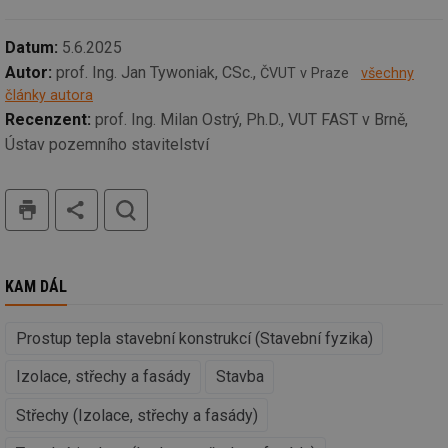
re
we
__gfp_64b
1 rok
Je
Datum:
5.6.2025
Gemius
so
.tzb-info.cz
Autor:
prof. Ing. Jan Tywoniak, CSc.,
ČVUT v Praze
všechny
kt
spr
články autora
da
co
Recenzent:
prof. Ing. Milan Ostrý, Ph.D., VUT FAST v Brně,
ná
Ústav pozemního stavitelství
we
__cf_bm
29 minut
Te
Cloudflare Inc.
59 sekund
co
.vimeo.com
tisk
hledat
po
ro
li
To
př
by
po
KAM DÁL
zp
po
we
Prostup tepla stavební konstrukcí (Stavební fyzika)
st
sid
forum.tzb-
1 rok
To
Izolace, střechy a fasády
Stavba
info.cz
bě
so
al
Střechy (Izolace, střechy a fasády)
na
so