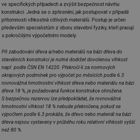
ve specifických případech a zvýšit bezpečnost návrhu
konstrukcí. Jedná se o zpřesnění, jak postupovat v případě
přítomnosti vlhkostně citlivých materiálů. Postup je určen
především specialistům z oboru stavební fyziky, kteří pracují
s pokročilými výpočetními modely.
Při zabudování dřeva a/nebo materiálů na bázi dřeva do
stavebních konstrukcí je nutné dodržet dovolenou vlhkost
např. podle ČSN EN 14220. Překročí-li za normových
okrajových podmínek pro výpočet po měsících podle 6.3
rovnovážná hmotnostní vlhkost dřeva nebo materiálu na bázi
dřeva 18 %, je požadovaná funkce konstrukce ohrožena.
S bezpečnou rezervou lze předpokládat, že rovnovážná
hmotnostní vlhkost 18 % nebude překročena, pokud se
výpočtem podle 6.3 prokáže, že dřevo nebo materiál na bázi
dřeva nejsou vystaveny v průběhu roku relativní vlhkosti vyšší
než 80 %.