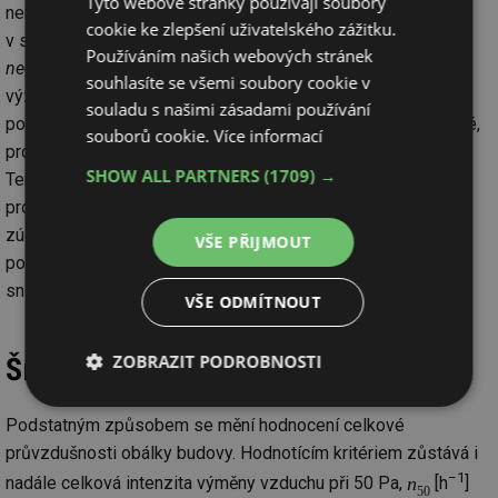
Tyto webové stránky používají soubory
nemusí postihnout lokálně nejslabší místo. Tento přístup je
cookie ke zlepšení uživatelského zážitku.
v souladu se smyslem zákonných ustanovení (
nepřípustný
Používáním našich webových stránek
negativní vliv
): pokud by ke kondenzaci došlo, byla by
souhlasíte se všemi soubory cookie v
významně omezena lokálně i v době trvání. Hodnocení
souladu s našimi zásadami používání
požadavku pozorováním nebo měřením in-situ je nepřípustné,
souborů cookie.
Více informací
protože není možné zajistit odpovídající okrajové podmínky.
SHOW ALL PARTNERS
(1709) →
Tento přístup zavádí jednoznačný způsob posuzování
problémových situací a výrazně zvyšuje právní jistotu
zúčastněných stran. Zabraňuje předkládání odborných (?)
VŠE PŘIJMOUT
posudků na základě fotografie nebo infračerveného
snímkování nějakého nejasného okamžitého stavu.
VŠE ODMÍTNOUT
ZOBRAZIT PODROBNOSTI
Šíření vzduchu konstrukcí a budovou
Nezbytně
Výkonové
Soubory
Podstatným způsobem se mění hodnocení celkové
nutné
soubory
cílení
soubory
průvzdušnosti obálky budovy. Hodnotícím kritériem zůstává i
−1
n
nadále celková intenzita výměny vzduchu při 50 Pa,
[h
]
50