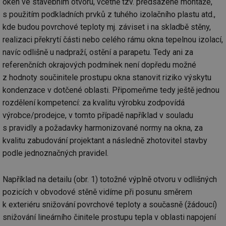
oken ve stavebním otvoru, včetně tzv. předsazené montáže,
s použitím podkladních prvků z tuhého izolačního plastu atd.,
kde budou povrchové teploty mj. záviset i na skladbě stěny,
realizaci překrytí části nebo celého rámu okna tepelnou izolací,
navíc odlišně u nadpraží, ostění a parapetu. Tedy ani za
referenčních okrajových podmínek není dopředu možné
z hodnoty součinitele prostupu okna stanovit riziko výskytu
kondenzace v dotčené oblasti. Připomeňme tedy ještě jednou
rozdělení kompetencí: za kvalitu výrobku zodpovídá
výrobce/prodejce, v tomto případě například v souladu
s pravidly a požadavky harmonizované normy na okna, za
kvalitu zabudování projektant a následně zhotovitel stavby
podle jednoznačných pravidel.
Například na detailu (obr. 1) totožné výplně otvoru v odlišných
pozicích v obvodové stěně vidíme při posunu směrem
k exteriéru snižování povrchové teploty a současně (žádoucí)
snižování lineárního činitele prostupu tepla v oblasti napojení