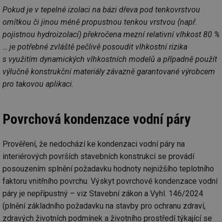
Pokud je v tepelné izolaci na bázi dřeva pod tenkovrstvou
omítkou či jinou méně propustnou tenkou vrstvou (např.
pojistnou hydroizolací) překročena mezní relativní vlhkost 80 %
… je potřebné zvláště pečlivě posoudit vlhkostní rizika
s využitím dynamických vlhkostních modelů a případně použít
výlučně konstrukční materiály závazně garantované výrobcem
pro takovou aplikaci.
Povrchová kondenzace vodní páry
Prověření, že nedochází ke kondenzaci vodní páry na
interiérových površích stavebních konstrukcí se provádí
posouzením splnění požadavku hodnoty nejnižšího teplotního
faktoru vnitřního povrchu. Výskyt povrchové kondenzace vodní
páry je nepřípustný – viz Stavební zákon a Vyhl. 146/2024
(plnění základního požadavku na stavby pro ochranu zdraví,
zdravých životních podmínek a životního prostředí týkající se