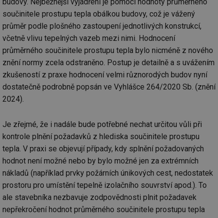
budovy. Nejběžnější vyjádření je pomocí hodnoty průměrného
součinitele prostupu tepla obálkou budovy, což je vážený
průměr podle plošného zastoupení jednotlivých konstrukcí,
včetně vlivu tepelných vazeb mezi nimi. Hodnocení
průměrného součinitele prostupu tepla bylo nicméně z nového
znění normy zcela odstraněno. Postup je detailně a s uvážením
zkušeností z praxe hodnocení velmi různorodých budov nyní
dostatečně podrobně popsán ve Vyhlášce 264/2020 Sb. (znění
2024).
Je zřejmé, že i nadále bude potřebné nechat určitou vůli při
kontrole plnění požadavků z hlediska součinitele prostupu
tepla. V praxi se objevují případy, kdy splnění požadovaných
hodnot není možné nebo by bylo možné jen za extrémních
nákladů (například prvky požárních únikových cest, nedostatek
prostoru pro umístění tepelně izolačního souvrství apod.). To
ale stavebníka nezbavuje zodpovědnosti plnit požadavek
nepřekročení hodnot průměrného součinitele prostupu tepla