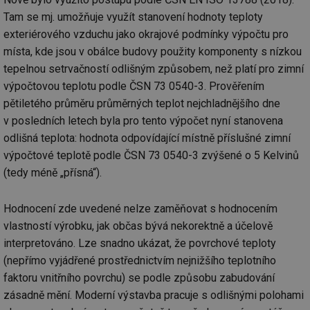
Tam se mj. umožňuje využít stanovení hodnoty teploty
exteriérového vzduchu jako okrajové podmínky výpočtu pro
místa, kde jsou v obálce budovy použity komponenty s nízkou
tepelnou setrvačností odlišným způsobem, než platí pro zimní
výpočtovou teplotu podle ČSN 73 0540-3. Prověřením
pětiletého průměru průměrných teplot nejchladnějšího dne
v posledních letech byla pro tento výpočet nyní stanovena
odlišná teplota: hodnota odpovídající místně příslušné zimní
výpočtové teplotě podle ČSN 73 0540-3 zvýšené o 5 Kelvinů
(tedy méně „přísná“).
Hodnocení zde uvedené nelze zaměňovat s hodnocením
vlastností výrobku, jak občas bývá nekorektně a účelově
interpretováno. Lze snadno ukázat, že povrchové teploty
(nepřímo vyjádřené prostřednictvím nejnižšího teplotního
faktoru vnitřního povrchu) se podle způsobu zabudování
zásadně mění. Moderní výstavba pracuje s odlišnými polohami