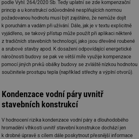
podle Vyhl. 264/2020 Sb. Tedy uplatní se zde kompenzační
princip a u konstrukcí odůvodněně nesplňujících normou
požadovanou hodnotu musí být zajištěno, že nemůže dojít
k poruchám a vadám při užívání. Dále, jak je v textu explicitně
vyjádřeno, se takový přístup může použít při aplikaci některé
z tradičních stavebních technologií, jako jsou dřevěné roubené
a srubové stavby apod. K dosažení odpovídající energetické
náročnosti budovy se pak ve větší míře využije kompenzace
pomocí jiných prvků obálky budovy se zvláště nízkou hodnotou
součinitele prostupu tepla (například střechy a výplní otvorů).
Kondenzace vodní páry uvnitř
stavebních konstrukcí
V hodnocení rizika kondenzace vodní páry a dlouhodobého
hromadění vlhkosti uvnitř stavební konstrukce dochází jen
k drobné úpravě s cílem dále poskytnout přesnější informace