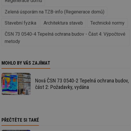
Regenerace domů
we
id
www.tzb-
10 let
Te
Zelená úsporám na TZB-info (Regenerace domů)
info.cz
co
po
Stavební fyzika
Architektura staveb
Technické normy
vy
se
ČSN 73 0540-4 Tepelná ochrana budov - Část 4: Výpočtové
id
m.tzb-info.cz
10 let
Te
co
metody
po
vy
se
_hjIncludedInSessionSample
1 minuta
Te
Hotjar Ltd
MOHLO BY VÁS ZAJÍMAT
59 sekund
co
www.tzb-
na
info.cz
ab
Ho
Nová ČSN 73 0540-2 Tepelná ochrana budov,
zd
ná
část 2: Požadavky, vydána
za
vz
de
de
re
we
id
mojefirma.tzb-
1 rok
Te
PŘEČTĚTE SI TAKÉ
info.cz
co
po
vy