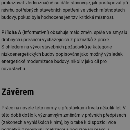
prokazovat. Jednoznačně se dále stanovuje, jak postupovat při
id
stavba.tzb-
10 let
Te
info.cz
co
návrhu potřebných stavebních opatření ve všech místnostech
po
budovy, pokud byla hodnocena jen tzv. kritická místnost.
vy
se
_hjFirstSeen
29 minut
So
Hotjar Ltd
Příloha A
(informativní) obsahuje málo změn, spíše ve smyslu
59 sekund
na
.tzb-info.cz
ab
drobných upřesnění vycházejících z poznatků z praxe.
sl
ce
S ohledem na vývoj stavebních požadavků je kategorie
pr
nízkoenergetických budov popisována jako možný výsledek
poč
Ne
energetické modernizace budovy, nikoliv jako cíl pro
žá
id
novostavbu.
in
id
forum.tzb-
1 rok
Te
info.cz
co
po
Závěrem
vy
se
_hjIncludedInSessionSample
1 minuta
Te
Hotjar Ltd
Práce na novele této normy s přestávkami trvala několik let. V
59 sekund
co
vetrani.tzb-
na
info.cz
této době došlo k významným změnám v právních předpisech
ab
Ho
(zákonech a vyhláškách k nim), bylo také k dispozici více
zd
ná
poznatků z projekční, realizační a posuzovací praxe, i