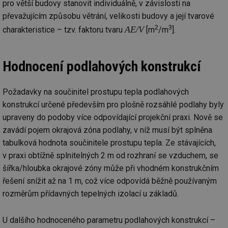
pro větší budovy stanovit individuálně, v závislosti na
g_csrf_token
.forum.tzb-
Zavřením
Sl
info.cz
prohlížeče
př
převažujícím způsobu větrání, velikosti budovy a její tvarové
po
2
3
AE/V
charakteristice – tzv. faktoru tvaru
[m
/m
].
id
konference.tzb-
1 rok
Te
info.cz
co
po
vy
Hodnocení podlahových konstrukcí
se
_hjAbsoluteSessionInProgress
29 minut
So
Hotjar Ltd
59 sekund
na
.tzb-info.cz
Požadavky na součinitel prostupu tepla podlahových
ab
sl
konstrukcí určené především pro plošně rozsáhlé podlahy byly
ce
pr
upraveny do podoby více odpovídající projekční praxi. Nově se
poč
Ne
zavádí pojem okrajová zóna podlahy, v níž musí být splněna
žá
tabulková hodnota součinitele prostupu tepla. Ze stávajících,
id
in
v praxi obtížně splnitelných 2 m od rozhraní se vzduchem, se
id
vetrani.tzb-
10 let
Te
šířka/hloubka okrajové zóny může při vhodném konstrukčním
info.cz
co
po
řešení snížit až na 1 m, což více odpovídá běžně používaným
vy
rozměrům přídavných tepelných izolací u základů.
se
_hjIncludedInSessionSample
1 minuta
Te
Hotjar Ltd
59 sekund
co
elektro.tzb-
U dalšího hodnoceného parametru podlahových konstrukcí –
na
info.cz