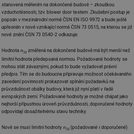
stanovená měřením na dokončené budově – zkouškou
Funkční soubory
Nezařazené
vzduchotěsnosti, tzv. blower door testem. Zkušební postup je
soubory
popsán v mezinárodní normě ČSN EN ISO 9972 a bude ještě
upřesněn v nově vznikající normě ČSN 73 0515, na kterou se již
nové znění ČSN 73 0540-2 odkazuje.
n
Hodnota
změřená na dokončené budově má být menší než
50
Nezbytně nutné soubory
Výkonové soubory
limitní hodnota předepsaná normou. Požadované hodnoty se
Soubory cílení
Funkční soubory
mohou stát závaznými, pokud to bude vyžadovat právní
Nezařazené soubory
předpis. Tím se do budoucna připravuje možnost očekávaného
zavedení povinnosti prokazovat splnění požadavků na
Nezbytně nutné soubory cookie umožňují základní
průvzdušnost obálky budovy, která již nyní platí v řadě
funkce webových stránek, jako je přihlášení
uživatele a správa účtu. Webové stránky nelze bez
evropských zemí. Požadované hodnoty je možné chápat jako
nezbytně nutných souborů cookie správně používat.
nejhorší přípustnou úroveň průvzdušnosti, doporučené hodnoty
Provider
/
Název
Vyprší
Po
odpovídají dosažitelnému stavu techniky.
Doména
g_state
.forum.tzb-
Zavřením
Sl
info.cz
prohlížeče
př
n
Nově se musí limitní hodnoty
(požadované i doporučené)
po
50