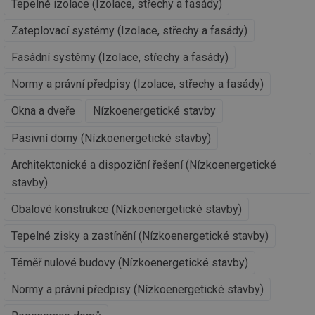
Tepelné izolace (Izolace, střechy a fasády)
re
pr
po
Zateplovací systémy (Izolace, střechy a fasády)
sp
rel
Fasádní systémy (Izolace, střechy a fasády)
_hjIncludedInSessionSample
1 minuta
Te
Hotjar Ltd
59 sekund
co
energetika.tzb-
na
Normy a právní předpisy (Izolace, střechy a fasády)
info.cz
ab
Ho
Okna a dveře
Nízkoenergetické stavby
zd
ná
za
Pasivní domy (Nízkoenergetické stavby)
vz
de
de
Architektonické a dispoziční řešení (Nízkoenergetické
re
stavby)
we
_hjIncludedInSessionSample
1 minuta
Te
Hotjar Ltd
Obalové konstrukce (Nízkoenergetické stavby)
59 sekund
co
stavba.tzb-
na
info.cz
ab
Tepelné zisky a zastínění (Nízkoenergetické stavby)
Ho
zd
ná
Téměř nulové budovy (Nízkoenergetické stavby)
za
vz
Normy a právní předpisy (Nízkoenergetické stavby)
de
de
re