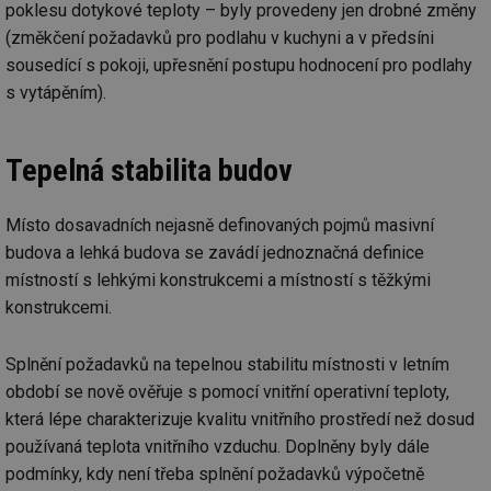
ab
poklesu dotykové teploty – byly provedeny jen drobné změny
Ho
zd
(změkčení požadavků pro podlahu v kuchyni a v předsíni
ná
za
sousedící s pokoji, upřesnění postupu hodnocení pro podlahy
vz
s vytápěním).
de
de
re
we
Tepelná stabilita budov
mv
2 měsíce 4
Te
Airtable
týdny
co
.tzb-info.cz
po
sl
Místo dosavadních nejasně definovaných pojmů masivní
už
int
budova a lehká budova se zavádí jednoznačná definice
vý
místností s lehkými konstrukcemi a místností s těžkými
vl
po
konstrukcemi.
Air
us
už
pr
Splnění požadavků na tepelnou stabilitu místnosti v letním
int
tě
období se nově ověřuje s pomocí vnitřní operativní teploty,
která lépe charakterizuje kvalitu vnitřního prostředí než dosud
id
vytapeni.tzb-
10 let
Te
info.cz
co
používaná teplota vnitřního vzduchu. Doplněny byly dále
po
vy
podmínky, kdy není třeba splnění požadavků výpočetně
se