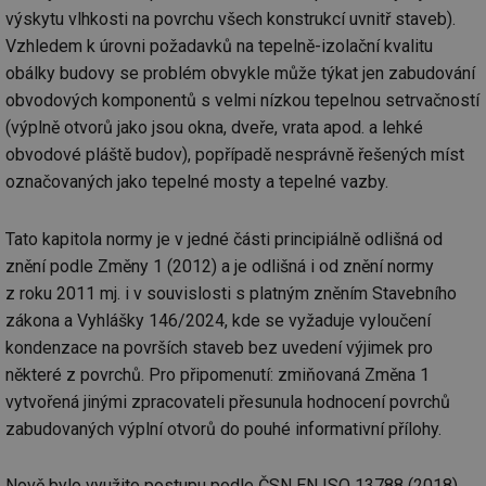
výskytu vlhkosti na povrchu všech konstrukcí uvnitř staveb).
Vzhledem k úrovni požadavků na tepelně-izolační kvalitu
obálky budovy se problém obvykle může týkat jen zabudování
obvodových komponentů s velmi nízkou tepelnou setrvačností
(výplně otvorů jako jsou okna, dveře, vrata apod. a lehké
obvodové pláště budov), popřípadě nesprávně řešených míst
označovaných jako tepelné mosty a tepelné vazby.
Tato kapitola normy je v jedné části principiálně odlišná od
znění podle Změny 1 (2012) a je odlišná i od znění normy
z roku 2011 mj. i v souvislosti s platným zněním Stavebního
zákona a Vyhlášky 146/2024, kde se vyžaduje vyloučení
kondenzace na površích staveb bez uvedení výjimek pro
některé z povrchů. Pro připomenutí: zmiňovaná Změna 1
vytvořená jinými zpracovateli přesunula hodnocení povrchů
zabudovaných výplní otvorů do pouhé informativní přílohy.
Nově bylo využito postupu podle ČSN EN ISO 13788 (2018).