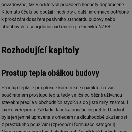
požadované, tak v některých případech hodnoty doporučené.
K tomuto účelu se použijí i hodnoty a další informace potřebné
k prokázání dosažení pasivního standardu budovy nebo
obdobných řešení jdoucí nad rámec požadavků NZEB.
Rozhodující kapitoly
Prostup tepla obálkou budovy
Prostup tepla je pro plošné konstrukce charakterizován
součinitelem prostupu tepla, tedy veličinou běžně užívanou
stavební praxí a v obchodních stycích a do jisté míry známou i
laické veřejnosti. Základní tabulka přinášející přehled hodnot
byla jen jemně upravena s ohledem na dlouhodobé zkušenosti
z praktického používání (zpřesnění formulace kategorií).
Norma musí respektovat skutečnost, že některé hodnoty jsou