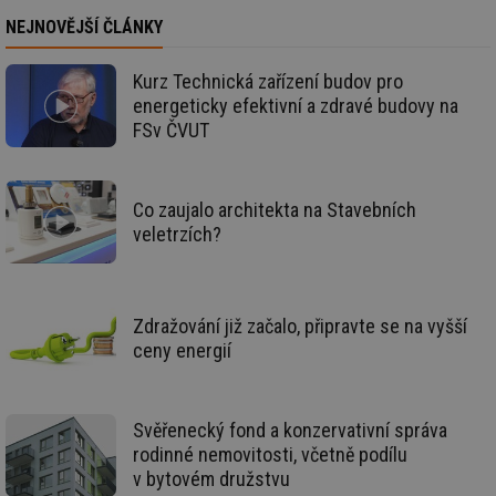
.tzb-info.cz
sl
NEJNOVĚJŠÍ ČLÁNKY
Sc
za
př
so
Kurz Technická zařízení budov pro
so
energeticky efektivní a zdravé budovy na
ná
nu
FSv ČVUT
ba
Co
Sc
fu
sp
Co zaujalo architekta na Stavebních
veletrzích?
id
elektro.tzb-
10 let
Te
info.cz
co
po
vy
se
Zdražování již začalo, připravte se na vyšší
sid
kalkulator.tzb-
Zavřením
To
info.cz
prohlížeče
bě
ceny energií
so
al
na
so
re
Svěřenecký fond a konzervativní správa
pr
po
rodinné nemovitosti, včetně podílu
sp
v bytovém družstvu
rel