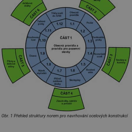
Obr. 1 Přehled struktury norem pro navrhování ocelových konstrukcí