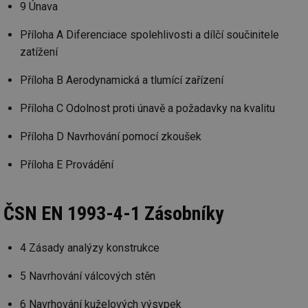
9 Únava
př
w
po
Příloha A Diferenciace spolehlivosti a dílčí součinitele
Sp
Go
zatížení
da
kó
Po
Příloha B Aerodynamická a tlumící zařízení
lz
za
nu
Příloha C Odolnost proti únavě a požadavky na kvalitu
be
sk
fu
Příloha D Navrhování pomocí zkoušek
sp
ná
je
Příloha E Provádění
kte
id
př
úč
ČSN EN 1993-4-1 Zásobníky
An
id
energetika.tzb-
10 let
Te
info.cz
co
4 Zásady analýzy konstrukce
po
vy
se
5 Navrhování válcových stěn
_hjIncludedInSessionSample
1 minuta
Te
Hotjar Ltd
59 sekund
co
kalkulator.tzb-
6 Navrhování kuželových výsypek
na
info.cz