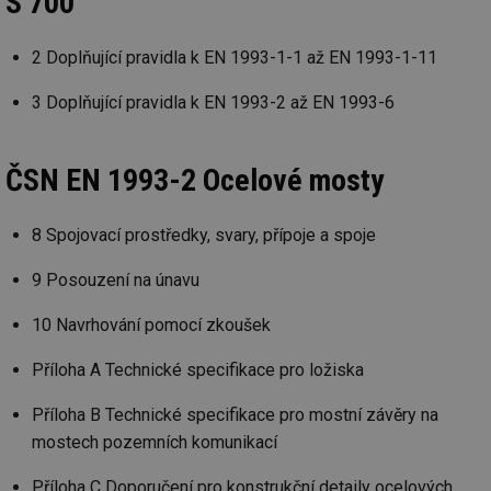
S 700
mv
2 měsíce 4
Te
Airtable
týdny
co
.tzb-info.cz
2 Doplňující pravidla k EN 1993-1-1 až EN 1993-1-11
po
sl
už
3 Doplňující pravidla k EN 1993-2 až EN 1993-6
int
vý
vl
po
Air
ČSN EN 1993-2 Ocelové mosty
us
už
pr
int
8 Spojovací prostředky, svary, přípoje a spoje
tě
id
vytapeni.tzb-
10 let
Te
9 Posouzení na únavu
info.cz
co
po
vy
10 Navrhování pomocí zkoušek
se
Příloha A Technické specifikace pro ložiska
id
stavba.tzb-
10 let
Te
info.cz
co
po
Příloha B Technické specifikace pro mostní závěry na
vy
se
mostech pozemních komunikací
_hjFirstSeen
29 minut
So
Hotjar Ltd
59 sekund
na
.tzb-info.cz
Příloha C Doporučení pro konstrukční detaily ocelových