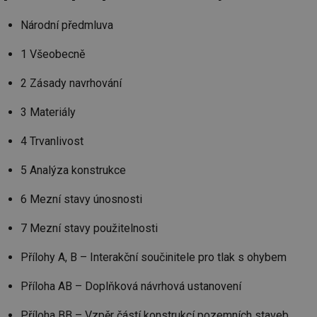
Národní předmluva
1 Všeobecně
2 Zásady navrhování
3 Materiály
4 Trvanlivost
5 Analýza konstrukce
6 Mezní stavy únosnosti
7 Mezní stavy použitelnosti
Přílohy A, B – Interakční součinitele pro tlak s ohybem
Příloha AB – Doplňková návrhová ustanovení
Příloha BB – Vzpěr částí konstrukcí pozemních staveb