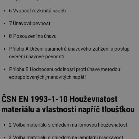
6 Výpočet rozkmitů napětí
Nezbytně nutné soubory
Výkonové soubory
7 Únavová pevnost
Soubory cílení
Funkční soubory
Nezařazené soubory
8 Posouzení na únavu
Nezbytně nutné soubory cookie umožňují základní
Příloha A Určení parametrů únavového zatížení a postup
funkce webových stránek, jako je přihlášení
ověření únavové pevnosti
uživatele a správa účtu. Webové stránky nelze bez
nezbytně nutných souborů cookie správně používat.
Příloha B Hodnocení odolnosti proti únavě metodou
Provider
/
Název
Vyprší
Po
Doména
extrapolovaných jmenovitých napětí
g_state
.forum.tzb-
Zavřením
Sl
info.cz
prohlížeče
př
po
ČSN EN 1993-1-10 Houževnatost
g_csrf_token
.forum.tzb-
Zavřením
Sl
info.cz
prohlížeče
př
materiálu a vlastnosti napříč tloušťkou
po
id
konference.tzb-
1 rok
Te
info.cz
co
2 Volba materiálu s ohledem na lomovou houževnatost
po
vy
3 Volba materiálu s ohledem na lamelární praskavost
se