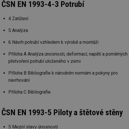
ab
ČSN EN 1993-4-3 Potrubí
Ho
zd
ná
za
4 Zatížení
vz
de
de
5 Analýza
re
we
6 Návrh potrubí vzhledem k výrobě a montáži
_hjIncludedInSessionSample
1 minuta
Te
Hotjar Ltd
59 sekund
co
stavba.tzb-
na
info.cz
Příloha A Analýza únosnosti, deformací, napětí a poměrných
ab
přetvoření potrubí uloženého v zemi
Ho
zd
ná
Příloha B Bibliografie k národním normám a pokyny pro
za
vz
navrhování
de
de
re
Příloha C Bibliografie
we
id
www.tzb-
10 let
Te
info.cz
co
po
ČSN EN 1993-5 Piloty a štětové stěny
vy
se
id
m.tzb-info.cz
10 let
Te
5 Mezní stavy únosnosti