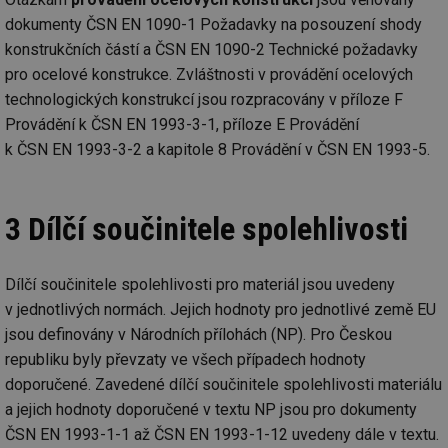
po
test
.m6r.eu
59
Pokud víte něco
Doména
Provider
/
id
Název
Vyprší
Popis
dokumenty ČSN EN 1090-1 Požadavky na posouzení shody
minut
o tomto souboru
Doména
če
59
cookie a jeho
_ga_7ZNSXSZSDQ
.tzb-
2 roky
Tento soubor
konstrukčních částí a ČSN EN 1090-2 Technické požadavky
a 
sekund
použití, které
info.cz
cookie používá
VISITOR_INFO1_LIVE
5 měsíců
Tento sou
Google LLC
ná
nejsou specifické
Google Analytics
4 týdny
cookie nas
pro ocelové konstrukce. Zvláštnosti v provádění ocelových
.youtube.com
př
pro konkrétní
k zachování
Youtube k
w
web, přidejte své
technologických konstrukcí jsou rozpracovány v příloze F
stavu relace.
sledování
st
příspěvky.
uživatelsk
S
Provádění k ČSN EN 1993-3-1, příloze E Provádění
_gat_UA-5901706-
.tzb-
59
Toto je soubor
předvoleb
da
2
info.cz
sekund
cookie typu
videa You
n
k ČSN EN 1993-3-2 a kapitole 8 Provádění v ČSN EN 1993-5.
vzoru nastavený
vložená d
už
službou Google
webů; můž
w
Analytics, kde
určit, zda
st
prvek vzoru v
návštěvní
na
názvu obsahuje
používá n
st
3 Dílčí součinitele spolehlivosti
jedinečné
nebo staro
př
identifikační
rozhraní
číslo účtu nebo
Youtube.
DEVICE_INFO
5 měsíců
Ta
YouTube
webu, ke
4 týdny
uk
.youtube.com
kterému se
Dílčí součinitele spolehlivosti pro materiál jsou uvedeny
tuuid_lu
.bidswitch.net
1 rok
Obsahuje
o 
vztahuje. Jedná
jedinečné 
za
v jednotlivých normách. Jejich hodnoty pro jednotlivé země EU
se o variantu
návštěvník
zn
cookie _gat,
které umo
op
jsou definovány v Národních přílohách (NP). Pro Českou
která se používá
Bidswitch
a 
k omezení
sledovat
sp
republiku byly převzaty ve všech případech hodnoty
množství dat
návštěvní
za
zaznamenaných
více webe
doporučené. Zavedené dílčí součinitele spolehlivosti materiálu
se
společností
umožňuje
už
Google na
a jejich hodnoty doporučené v textu NP jsou pro dokumenty
Bidswitch
zk
webech s
optimaliz
že
ČSN EN 1993-1-1 až ČSN EN 1993-1-12 uvedeny dále v textu.
velkým
relevanci 
zo