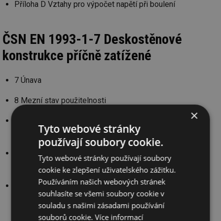
Příloha D Vztahy pro výpočet napětí při boulení
ČSN EN 1993-1-7 Deskostěnové
konstrukce příčně zatížené
7 Únava
8 Mezní stav použitelnosti
×
Příloha A Druhy analýz pro návrh deskostěnových
Tyto webové stránky
konstrukcí
používají soubory cookie.
Příloha B Vnitřní napětí nevyztužených obdélníkových
Tyto webové stránky používají soubory
desek podle teorie malých průhybů
cookie ke zlepšení uživatelského zážitku.
Používáním našich webových stránek
Příloha C Vnitřní napětí nevyztužených obdélníkových
souhlasíte se všemi soubory cookie v
desek podle teorie velkých průhybů
souladu s našimi zásadami používání
souborů cookie.
Více informací