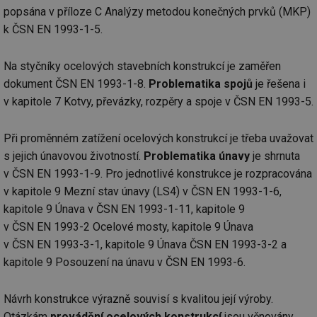
Co
popsána v příloze C Analýzy metodou konečných prvků (MKP)
Sc
fu
k ČSN EN 1993-1-5.
sp
id
elektro.tzb-
10 let
Te
Na styčníky ocelových stavebních konstrukcí je zaměřen
info.cz
co
po
dokument ČSN EN 1993-1-8.
Problematika spojů
je řešena i
vy
se
v kapitole 7 Kotvy, převázky, rozpěry a spoje v ČSN EN 1993-5.
sid
kalkulator.tzb-
Zavřením
To
info.cz
prohlížeče
bě
so
Při proměnném zatížení ocelových konstrukcí je třeba uvažovat
al
s jejich únavovou životností.
Problematika únavy
je shrnuta
na
so
v ČSN EN 1993-1-9. Pro jednotlivé konstrukce je rozpracována
re
pr
v kapitole 9 Mezní stav únavy (LS4) v ČSN EN 1993-1-6,
po
sp
kapitole 9 Únava v ČSN EN 1993-1-11, kapitole 9
rel
v ČSN EN 1993-2 Ocelové mosty, kapitole 9 Únava
v ČSN EN 1993-3-1, kapitole 9 Únava ČSN EN 1993-3-2 a
kapitole 9 Posouzení na únavu v ČSN EN 1993-6.
Název
Provider
Provider
/
Doména
Vyprší
P
Název
/
Vyprší
Popis
Návrh konstrukce výrazně souvisí s kvalitou její výroby.
c
.creative-serving.com
1 rok
T
Doména
Provider
co
Název
/
Vyprší
Popis
Otázkám
provádění ocelových konstrukcí
jsou věnovány