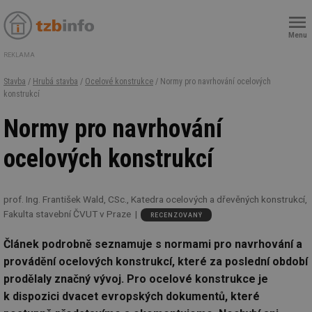
Menu
REKLAMA
Stavba
/
Hrubá stavba
/
Ocelové konstrukce
/ Normy pro navrhování ocelových
konstrukcí
Normy pro navrhování
ocelových konstrukcí
prof. Ing. František Wald, CSc., Katedra ocelových a dřevěných konstrukcí,
Fakulta stavební ČVUT v Praze
RECENZOVANÝ
Článek podrobně seznamuje s normami pro navrhování a
provádění ocelových konstrukcí, které za poslední období
prodělaly značný vývoj. Pro ocelové konstrukce je
k dispozici dvacet evropských dokumentů, které