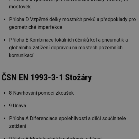
ab
sl
mostovek
ce
pr
poč
Příloha D Vzpěrné délky mostních prvků a předpoklady pro
Ne
žá
geometrické imperfekce
id
in
Příloha E Kombinace lokálních účinků kol a pneumatik a
id
forum.tzb-
1 rok
Te
globálního zatížení dopravou na mostech pozemních
info.cz
co
po
komunikací
vy
se
_hjIncludedInSessionSample
1 minuta
Te
Hotjar Ltd
ČSN EN 1993-3-1 Stožáry
59 sekund
co
vetrani.tzb-
na
info.cz
ab
Ho
zd
8 Navrhování pomocí zkoušek
ná
za
9 Únava
vz
de
de
Příloha A Diferenciace spolehlivosti a dílčí součinitele
re
we
zatížení
id
voda.tzb-
10 let
Te
info.cz
co
Příloha B Modelování klimatických zatížení