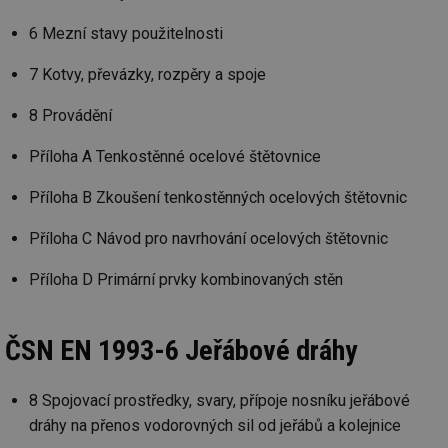
co
po
6 Mezní stavy použitelnosti
vy
se
7 Kotvy, převázky, rozpěry a spoje
_hjIncludedInSessionSample
1 minuta
Te
Hotjar Ltd
59 sekund
co
www.tzb-
na
info.cz
8 Provádění
ab
Ho
zd
Příloha A Tenkostěnné ocelové štětovnice
ná
za
vz
Příloha B Zkoušení tenkostěnných ocelových štětovnic
de
de
re
Příloha C Návod pro navrhování ocelových štětovnic
we
id
mojefirma.tzb-
1 rok
Te
Příloha D Primární prvky kombinovaných stěn
info.cz
co
po
vy
se
ČSN EN 1993-6 Jeřábové dráhy
_hjIncludedInSessionSample
2 minuty
Te
Hotjar Ltd
co
forum.tzb-
na
info.cz
8 Spojovací prostředky, svary, přípoje nosníku jeřábové
ab
Ho
dráhy na přenos vodorovných sil od jeřábů a kolejnice
zd
ná