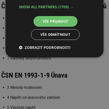
ČSN EN 1993-1-8 Navrhování styčníků
SHOW ALL PARTNERS
(1709) →
3 Šroubové, nýtové a čepové spoje
VŠE PŘIJMOUT
4 Svarové spoje
VŠE ODMÍTNOUT
5 Analýza, klasifikace a modelování
ZOBRAZIT PODROBNOSTI
6 Styčníky průřezů H nebo I
Nezbytně
Výkonové
Soubory
7 Styčníky dutých průřezů
nutné
soubory
cílení
soubory
ČSN EN 1993-1-9 Únava
Funkční soubory
Nezařazené
3 Metody hodnocení
soubory
4 Napětí od únavového zatížení
5 Výpočet napětí