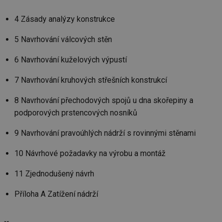
we
4 Zásady analýzy konstrukce
__cf_bm
29 minut
Te
Cloudflare Inc.
59 sekund
co
.vimeo.com
po
5 Navrhování válcových stěn
ro
li
To
6 Navrhování kuželových výpustí
př
by
po
7 Navrhování kruhových střešních konstrukcí
zp
po
we
8 Navrhování přechodových spojů u dna skořepiny a
st
podporových prstencových nosníků
sid
forum.tzb-
1 rok
To
info.cz
bě
so
9 Navrhování pravoúhlých nádrží s rovinnými stěnami
al
na
10 Návrhové požadavky na výrobu a montáž
so
re
pr
11 Zjednodušený návrh
po
sp
rel
Příloha A Zatížení nádrží
_hjIncludedInSessionSample
1 minuta
Te
Hotjar Ltd
59 sekund
co
energetika.tzb-
na
info.cz