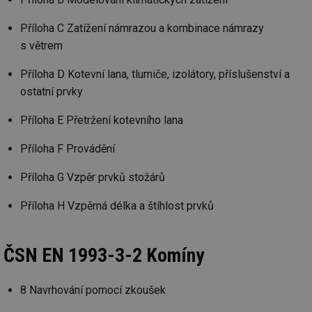
po
vy
se
Příloha C Zatížení námrazou a kombinace námrazy
id
kalkulator.tzb-
1 rok
Te
s větrem
info.cz
co
po
vy
Příloha D Kotevní lana, tlumiče, izolátory, příslušenství a
se
ostatní prvky
id
oze.tzb-info.cz
10 let
Te
co
Příloha E Přetržení kotevního lana
po
vy
se
Příloha F Provádění
_hjIncludedInSessionSample
1 minuta
Te
Hotjar Ltd
59 sekund
co
oze.tzb-info.cz
Příloha G Vzpěr prvků stožárů
na
ab
Ho
Příloha H Vzpěrná délka a štíhlost prvků
zd
ná
za
vz
de
ČSN EN 1993-3-2 Komíny
de
re
we
8 Navrhování pomocí zkoušek
_dc_gtm_UA-5901706-1
.tzb-info.cz
58 sekund
Te
co