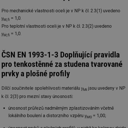
cookie se
informace
za
používá k
jak konco
už
rozlišení
uživatel p
Pro mechanické vlastnosti oceli je v NP k čl. 2.3(1) uvedeno
pr
jedinečných
webové st
na
uživatelů
γ
= 1,0.
a jakoukol
op
M,fi
přiřazením
reklamu, 
re
náhodně
Pro teplotní vlastnosti oceli je v NP k čl. 2.3(2) uvedeno
koncový už
n
vygenerovaného
mohl vidě
re
γ
čísla jako
= 1,0.
návštěvou
M,fi
identifikátoru
uvedenéh
si23
www.tzb-info.cz
2 měsíce
Ta
klienta. Je
webu.
po
součástí
uk
každého
id
vytahy.tzb-
10 let
Tento sou
už
ČSN EN 1993-1-3 Doplňující pravidla
požadavku na
info.cz
cookie se
pr
stránku na webu
používá k c
in
a slouží k
pro tenkostěnné za studena tvarované
analýze a
pr
výpočtu údajů o
optimaliza
úč
návštěvnících,
reklamníc
prvky a plošné profily
relacích a
kampaní v
si23
elektro.tzb-info.cz
2 měsíce
Ta
kampaních pro
DoubleClic
po
analytické
Google Ta
uk
přehledy webů.
Suite
γ
už
Dílčí součinitele spolehlivosti materiálu
jsou uvedeny v NP
Mi
pr
tuuid
.creative-
1 rok
Tento sou
in
k čl. 2(3) pro mezní stavy únosnosti:
serving.com
cookie nas
pr
hlavně
úč
bidswitch.
únosnost průřezů nadměrným zplastizováním včetně
aby byly
a-title
oze.tzb-info.cz
Zavřením
T
reklamní 
γ
lokálního boulení a distorzního vzpěru
= 1,00;
prohlížeče
co
M0
pro návšt
po
webu
uk
relevantněj
ti