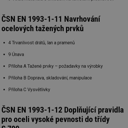
_hjAbsoluteSessionInProgress
29 minut
So
Hotjar Ltd
59 sekund
na
.tzb-info.cz
ab
ČSN EN 1993-1-11 Navrhování
sl
ce
ocelových tažených prvků
pr
poč
Ne
žá
4 Trvanlivost drátů, lan a pramenů
id
in
9 Únava
id
vetrani.tzb-
10 let
Te
info.cz
co
po
Příloha A Tažené prvky – požadavky na výrobky
vy
se
Příloha B Doprava, skladování, manipulace
_hjIncludedInSessionSample
1 minuta
Te
Hotjar Ltd
59 sekund
co
elektro.tzb-
na
info.cz
Příloha C Vysvětlivky
ab
Ho
zd
ná
za
ČSN EN 1993-1-12 Doplňující pravidla
vz
de
pro oceli vysoké pevnosti do třídy
de
re
we