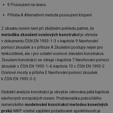
za
9 Posouzení na únavu
vz
de
de
Příloha A Alternativní metoda posouzení klopení
re
we
_hjIncludedInSessionSample
1 minuta
Te
Hotjar Ltd
Z obsahu norem není při zběžném pohledu patrné, že
59 sekund
co
vytapeni.tzb-
na
metodika zkoušení ocelových konstrukcí
je shrnuta
info.cz
ab
v dokumentu ČSN EN 1993-1-3 v kapitole 9 Navrhování
Ho
zd
pomocí zkoušek a v příloze A Zkušební postupy nejen pro
ná
za
tenkostěnné, ale i pro ostatní ocelové stavební konstrukce.
vz
de
Zkoušení konstrukcí se věnuje i kapitola 7 Navrhování pomocí
de
zkoušek v ČSN EN 1993-1-4, kapitola 10 v ČSN EN 1993-2
re
we
Ocelové mosty a příloha E Navrhování pomocí zkoušek
CookieScriptConsent
1 rok
Te
CookieScript
k ČSN EN 1993-3-2.
co
.tzb-info.cz
sl
Sc
za
Globální analýze konstrukcí je obvykle věnována pátá kapitola
př
návrhových evropských norem. Problematika pokročilého
so
so
numerického
modelování konstrukcí metodou konečných
ná
nu
prvků
MKP včetně zajištění požadované spolehlivosti je
ba