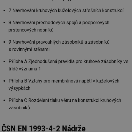
ab
Ho
7 Navrhování kruhových kuželových střešních konstrukcí
zd
ná
za
8 Navrhování přechodových spojů a podporových
vz
de
prstencových nosníků
de
re
we
9 Navrhování pravoúhlých zásobníků a zásobníků
_hjIncludedInSessionSample
1 minuta
Te
s rovinnými stěnami
Hotjar Ltd
59 sekund
co
voda.tzb-
na
info.cz
Příloha A Zjednodušená pravidla pro kruhové zásobníky ve
ab
Ho
třídě významu 1
zd
ná
za
Příloha B Vztahy pro membránová napětí v kuželových
vz
de
výsypkách
de
re
we
Příloha C Rozdělení tlaku větru na konstrukci kruhových
__gfp_64b
1 rok
Je
Gemius
zásobníků
so
.tzb-info.cz
kt
spr
da
ČSN EN 1993-4-2 Nádrže
co
ná