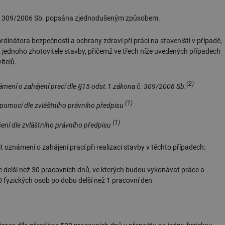
ona 309/2006 Sb. popsána zjednodušeným způsobem.
rdinátora bezpečnosti a ochrany zdraví při práci na staveništi v případě,
 jednoho zhotovitele stavby, přičemž ve třech níže uvedených případech
itelů.
(2)
ámení o zahájení prací dle §15 odst.1 zákona č. 309/2006 Sb.
(1)
épomocí dle zvláštního právního předpisu
(1)
šení dle zvláštního právního předpisu
t oznámení o zahájení prací při realizaci stavby v těchto případech:
je delší než 30 pracovních dnů, ve kterých budou vykonávat práce a
0 fyzických osob po dobu delší než 1 pracovní den