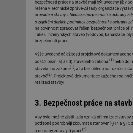
bezpečnosti práce na stavbě mají být uvedeny již v S
řešena v Technické zprávě-Zásady organizace výstavby
provádění stavby z hlediska bezpečnosti a ochrany zdra
o zajištění dalších podmínek bezpečnosti a ochrany zdra
na povinnost zpracovat řešení bezpečnosti práce při r
Také u inženýrských staveb (vodovod, kanalizace, plyn
bezpečnosti práce.
Výše uvedené náležitosti projektové dokumentace se tý
(1)
odst.2 písm. a) až d) stavebního zákona
nebo do re
(1)
stavebního zákona
, a to bez ohledu na rozlišení s
(2)
stavbě
. Projektová dokumentace každého rodinného
realizaci stavby!
3. Bezpečnost práce na stavbě
Aby bylo možné zjistit, zda vzniká při realizaci stavb
potřebné podrobněji zkoumat ustanovení §14 a §15 zá
(2)
a ochrany zdraví při práci
.