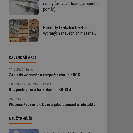
rampy (převod stupně, procenta,
poměr)
Hodnoty fyzikálních veličin
.
vybraných stavebních materiálů
KALENDÁŘ AKCÍ
11.8.2026
Brno
Základy webového rozpočtování s KROS
18.8.2026 - 19.8.2026
Praha
Rozpočtování a kalkulace s KROS 4
26.8.2026
Webinář/seminář: Dveře jako součást architektonického detailu, technické řešení bez chyb
NEJČTENĚJŠÍ