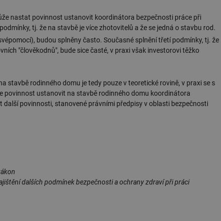
.forum.tzb-
Zavřením
Slouží k přihlášení pomocí Google
ůže nastat povinnost ustanovit koordinátora bezpečnosti práce při
info.cz
prohlížeče
odmínky, tj. že na stavbě je více zhotovitelů a že se jedná o stavbu rod.
konference.tzb-
1 rok
Tento soubor cookie se používá k vytváře
vépomocí), budou splněny často. Současné splnění třetí podmínky, tj. že
info.cz
ích "člověkodnů", bude sice časté, v praxi však investorovi těžko
InProgress
29 minut
Soubor cookie je nastaven tak, aby Hotj
Hotjar Ltd
59 sekund
začátek cesty uživatele pro celkový počet
.tzb-info.cz
žádné identifikovatelné informace.
vetrani.tzb-
10 let
Tento soubor cookie se používá k vytváře
 stavbě rodinného domu je tedy pouze v teoretické rovině, v praxi se s
info.cz
kne povinnost ustanovit na stavbě rodinného domu koordinátora
nit další povinnosti, stanovené právními předpisy v oblasti bezpečnosti
onSample
1 minuta
Tento soubor cookie je nastaven tak, aby
Hotjar Ltd
59 sekund
o tom, zda je tento návštěvník zahrnut d
elektro.tzb-
definovaného denním limitem relace va
info.cz
2 měsíce 4
Tento soubor cookie se používá ke sledo
Airtable
týdny
interakcí a výkonu v rámci vložených poh
.tzb-info.cz
usnadnění uživatelských preferencí a inte
názorech.
vytapeni.tzb-
10 let
Tento soubor cookie se používá k vytváře
zákon
info.cz
jištění dalších podmínek bezpečnosti a ochrany zdraví při práci
stavba.tzb-
10 let
Tento soubor cookie se používá k vytváře
info.cz
29 minut
Soubor cookie je nastaven tak, aby Hotj
Hotjar Ltd
59 sekund
začátek cesty uživatele pro celkový počet
.tzb-info.cz