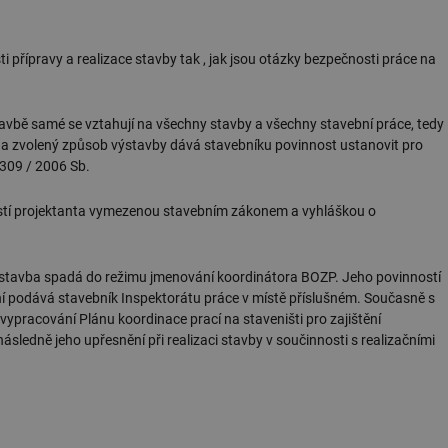
žádné identifikovatelné informace.
forum.tzb-
1 rok
Tento soubor cookie se používá k vytváře
info.cz
i přípravy a realizace stavby tak , jak jsou otázky bezpečnosti práce na
onSample
1 minuta
Tento soubor cookie je nastaven tak, aby
Hotjar Ltd
59 sekund
o tom, zda je tento návštěvník zahrnut d
vetrani.tzb-
definovaného denním limitem relace va
info.cz
stavbě samé se vztahují na všechny stavby a všechny stavební práce, tedy
voda.tzb-
10 let
Tento soubor cookie se používá k vytváře
ah a zvolený způsob výstavby dává stavebníku povinnost ustanovit pro
info.cz
 309 / 2006 Sb.
kalkulator.tzb-
1 rok
Tento soubor cookie se používá k vytváře
info.cz
ností projektanta vymezenou stavebním zákonem a vyhláškou o
oze.tzb-info.cz
10 let
Tento soubor cookie se používá k vytváře
onSample
1 minuta
Tento soubor cookie je nastaven tak, aby
Hotjar Ltd
59 sekund
o tom, zda je tento návštěvník zahrnut d
oze.tzb-info.cz
da stavba spadá do režimu jmenování koordinátora BOZP. Jeho povinností
definovaného denním limitem relace va
ení podává stavebník Inspektorátu práce v místě příslušném. Současně s
6-1
.tzb-info.cz
58 sekund
Tento soubor cookie je přidružen k web
 vypracování Plánu koordinace prací na staveništi pro zajištění
Správce značek Google k načtení dalších 
stránku. Pokud je použit, lze jej považov
sledně jeho upřesnění při realizaci stavby v součinnosti s realizačními
nutný, protože bez něj jiné skripty nemu
Konec názvu je jedinečné číslo, které je t
přidruženého účtu Google Analytics.
energetika.tzb-
10 let
Tento soubor cookie se používá k vytváře
info.cz