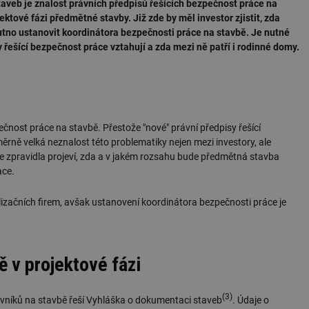
taveb je znalost právních předpisů řešících bezpečnost práce na
ektové fázi předmětné stavby. Již zde by měl investor zjistit, zda
tno ustanovit koordinátora bezpečnosti práce na stavbě. Je nutné
y řešící bezpečnost práce vztahují a zda mezi ně patří i rodinné domy.
zpečnost práce na stavbě. Přestože "nové" právní předpisy řešící
měrně velká neznalost této problematiky nejen mezi investory, ale
 se zpravidla projeví, zda a v jakém rozsahu bude předmětná stavba
ace.
lizačních firem, avšak ustanovení koordinátora bezpečnosti práce je
 v projektové fázi
(3)
ovníků na stavbě řeší Vyhláška o dokumentaci staveb
. Údaje o