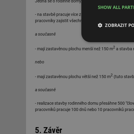
Jedná se o rodinné domy, kdy
SHOW ALL PAR
- na stavbě pracuje více zhotovitelů (tato podmínka j
pracovníky zajistit všechny práce na stavbě (elektřina, 
ZOBRAZIT P
a současně
Nezbytně nutn
2
soubory
- mají zastavěnou plochu menší než 150 m
a stavba 
nebo
2
- mají zastavěnou plochu větší než 150 m
(tuto stav
a současně
Nezbytně nutn
Nezbytně nutné soubo
- realizace stavby rodinného domu přesáhne 500 "člo
stránky nelze bez ne
pracovníků pracuje 100 dnů nebo 10 pracovníků prac
Název
5. Závěr
g_state