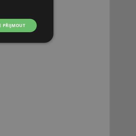
E PŘIJMOUT
Nezařazené
soubory
řazené soubory
 správa účtu. Webové