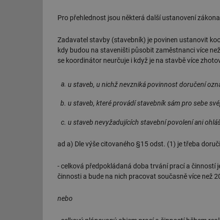
Pro přehlednost jsou některá další ustanovení zák
Zadavatel stavby (stavebník) je povinen ustanovit koo
kdy budou na staveništi působit zaměstnanci více než
se koordinátor neurčuje i když je na stavbě více zhotov
u staveb, u nichž nevzniká povinnost doručení ozn
u staveb, které provádí stavebník sám pro sebe sv
u staveb nevyžadujících stavební povolení ani ohlá
ad a) Dle výše citovaného §15 odst. (1) je třeba doruči
- celková předpokládaná doba trvání prací a činností 
činnosti a bude na nich pracovat současně více než 2
nebo