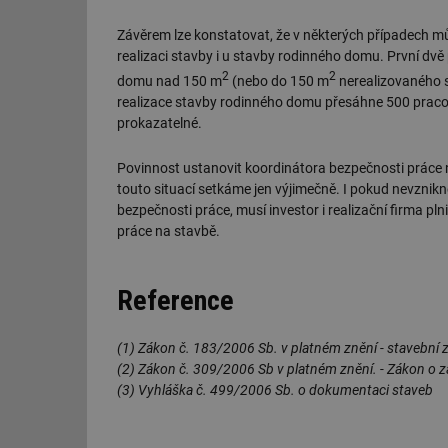
g_csrf_token
Závěrem lze konstatovat, že v některých případech m
realizaci stavby i u stavby rodinného domu. První dvě p
id
2
2
domu nad 150 m
(nebo do 150 m
nerealizovaného s
realizace stavby rodinného domu přesáhne 500 pracovn
_hjAbsoluteSession
prokazatelné.
id
Povinnost ustanovit koordinátora bezpečnosti práce na
touto situací setkáme jen výjimečně. I pokud nevzni
bezpečnosti práce, musí investor i realizační firma pl
_hjIncludedInSessi
práce na stavbě.
mv
Reference
id
(1) Zákon č. 183/2006 Sb. v platném znění - stavební 
(2) Zákon č. 309/2006 Sb v platném znění. - Zákon o za
id
(3) Vyhláška č. 499/2006 Sb. o dokumentaci staveb
_hjFirstSeen