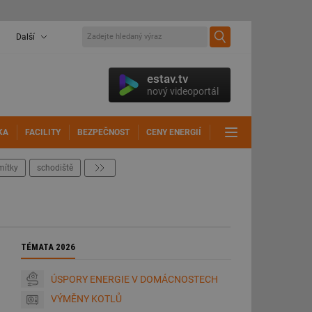
Další
estav.tv
nový videoportál
KA
FACILITY
BEZPEČNOST
CENY ENERGIÍ
DALŠÍ
mítky
schodiště
další
TÉMATA 2026
ÚSPORY ENERGIE V DOMÁCNOSTECH
VÝMĚNY KOTLŮ