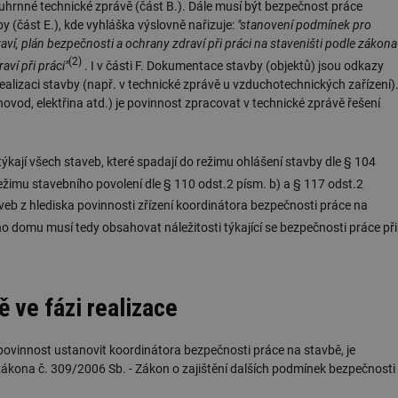
ouhrnné technické zprávě (část B.). Dále musí být bezpečnost práce
 (část E.), kde vyhláška výslovně nařizuje:
"stanovení podmínek pro
ví, plán bezpečnosti a ochrany zdraví při práci na staveništi podle zákona
(2)
ví při práci"
. I v části F. Dokumentace stavby (objektů) jsou odkazy
ealizaci stavby (např. v technické zprávě u vzduchotechnických zařízení)
ovod, elektřina atd.) je povinnost zpracovat v technické zprávě řešení
kají všech staveb, které spadají do režimu ohlášení stavby dle § 104
žimu stavebního povolení dle § 110 odst.2 písm. b) a § 117 odst.2
taveb z hlediska povinnosti zřízení koordinátora bezpečnosti práce na
 domu musí tedy obsahovat náležitosti týkající se bezpečnosti práce při
 ve fázi realizace
y povinnost ustanovit koordinátora bezpečnosti práce na stavbě, je
kona č. 309/2006 Sb. - Zákon o zajištění dalších podmínek bezpečnosti