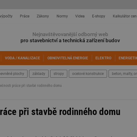
 výpočty
Práce
Zákony
Normy
Videa
E-shopy
Kalkulátor cen
Nejnavštěvovanější odborný web
pro stavebnictví a technická zařízení budov
VODA / KANALIZACE
OBNOVITELNÁ ENERGIE
ELEKTRO
ENERGETI
pevněné plochy
základy
stropy
ocelové konstrukce
beton, malty, o
ečnosti práce při stavbě rodinného domu
ráce při stavbě rodinného domu