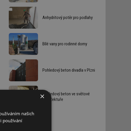
Anhydritový potěr pro podlahy
Bílé vany pro rodinné domy
Pohledový beton divadla v Plzni
Pohledový beton ve světové
×
architektuře
Používáním našich
i používání