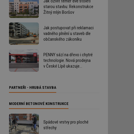
Jak oživit téměř dvě století
starou stavbu: Rekonstrukce
Žitný mlýn Boršov
Jak postupovat při reklamaci
vadného plnění u staveb dle
občanského zákoníku
PENNY sází na dřevo i chytré
technologie. Nová prodejna
v České Lípě ukazuje
budoucnost výstavby
retailových staveb
PARTNEŘI - HRUBÁ STAVBA
MODERNÍ BETONOVÉ KONSTRUKCE
Spádové vrstvy pro ploché
střechy