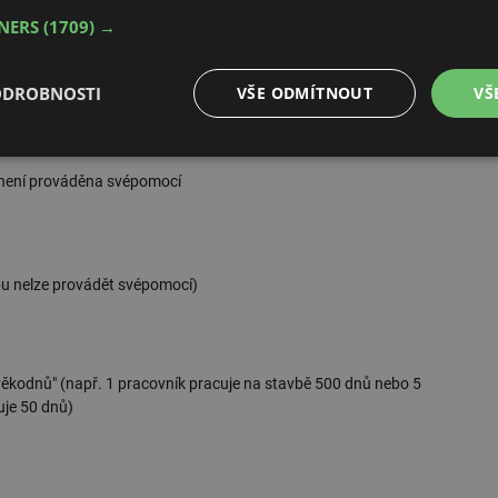
TNERS
(1709) →
e splněna téměř vždy, protože stavební firmy nejsou schopny vlastními
plyn, topení, voda, klempíři, malíři atd.))
ODROBNOSTI
VŠE ODMÍTNOUT
VŠ
é
Výkonové
Soubory cílení
Funkční soubory
soubory
není prováděna svépomocí
bu nelze provádět svépomocí)
é soubory
Výkonové soubory
Soubory cílení
Funkční soubory
Neza
ry cookie umožňují základní funkce webových stránek, jako je přihlášení uživatele a
věkodnů" (např. 1 pracovník pracuje na stavbě 500 dnů nebo 5
zbytně nutných souborů cookie správně používat.
uje 50 dnů)
Provider
/
Vyprší
Popis
Doména
.forum.tzb-
Zavřením
Slouží k přihlášení pomocí Google
info.cz
prohlížeče