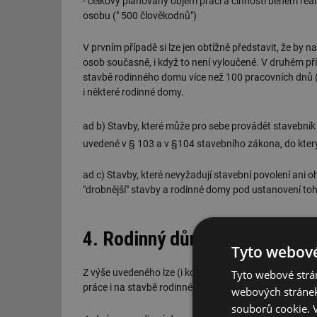
- celkový plánovaný objem prací a činností během rea
osobu (" 500 člověkodnů")
V prvním případě si lze jen obtížně představit, že by
osob současně, i když to není vyloučené. V druhém pří
stavbě rodinného domu více než 100 pracovních dnů (
i některé rodinné domy.
ad b) Stavby, které může pro sebe provádět stavební
uvedené v § 103 a v §104 stavebního zákona, do kter
ad c) Stavby, které nevyžadují stavební povolení ani
"drobnější" stavby a rodinné domy pod ustanovení to
4. Rodinný dům a koordinátor
Tyto webové
Z výše uvedeného lze (i když poměrně složitě) zjistit,
Tyto webové strán
práce i na stavbě rodinného domu.
webových stránek
souborů cookie.