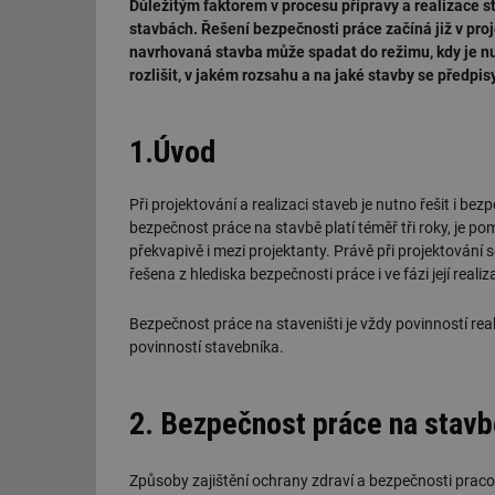
Důležitým faktorem v procesu přípravy a realizace s
stavbách. Řešení bezpečnosti práce začíná již v proj
navrhovaná stavba může spadat do režimu, kdy je nu
rozlišit, v jakém rozsahu a na jaké stavby se předpis
1.Úvod
Při projektování a realizaci staveb je nutno řešit i be
bezpečnost práce na stavbě platí téměř tři roky, je po
překvapivě i mezi projektanty. Právě při projektování
řešena z hlediska bezpečnosti práce i ve fázi její realiz
Bezpečnost práce na staveništi je vždy povinností rea
povinností stavebníka.
2. Bezpečnost práce na stavbě
Způsoby zajištění ochrany zdraví a bezpečnosti prac