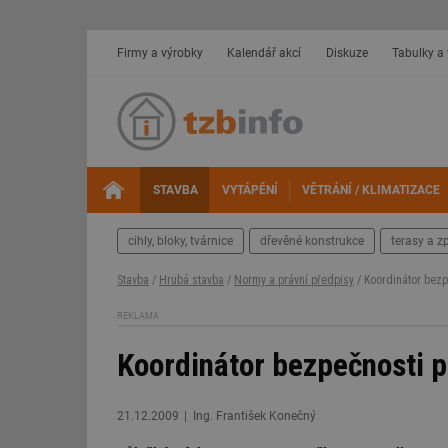
Firmy a výrobky
Kalendář akcí
Diskuze
Tabulky a
STAVBA
VYTÁPĚNÍ
VĚTRÁNÍ / KLIMATIZACE
cihly, bloky, tvárnice
dřevěné konstrukce
terasy a z
Stavba
/
Hrubá stavba
/
Normy a právní předpisy
/ Koordinátor bezp
REKLAMA
Koordinátor bezpečnosti p
21.12.2009
Ing. František Konečný