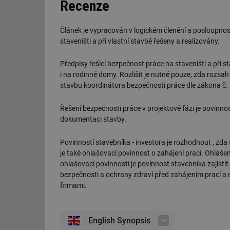
Recenze
id
Článek je vypracován v logickém členění a posloupnost
_hjIncludedInSessi
staveništi a při vlastní stavbě řešeny a realizovány.
Předpisy řešící bezpečnost práce na staveništi a při 
id
i na rodinné domy. Rozlišit je nutné pouze, zda rozs
stavbu koordinátora bezpečnosti práce dle zákona č.
id
Řešení bezpečnosti práce v projektové fázi je povin
id
dokumentaci stavby.
_hjIncludedInSessi
Povinností stavebníka - investora je rozhodnout , z
je také ohlašovací povinnost o zahájení prací. Ohláš
_dc_gtm_UA-590170
ohlašovací povinností je povinnost stavebníka zajistit
bezpečnosti a ochrany zdraví před zahájením prací a ná
firmami.
id
English Synopsis