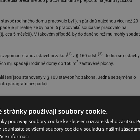
lizace díla přesáhne 500 pracovních dnů v přepočtu na jednu fyzickou
 na stavbě rodinného domu pracovalo byť jen pár dnů najednou více než 20
padě je již reálné, že by např. 5 pracovníků současně pracovalo na
tj. cca 5 měsíců). V takovém případě, by do daného režimu mohly spadat
(1)
(3)
k svépomocí stanoví stavební zákon
v § 160 odst.
. Jedná se o stavby
2
ých mj. spadají i rodinné domy do 150 m
zastavěné plochy.
 ohlášení jsou stanoveny v § 103 stavebního zákona. Jedná se zejména o
hoto paragrafu nespadají.
 bezpečnosti na stavbě
 stránky používají soubory cookie.
 že v některých případech je nutno ustanovit koordinátora bezpečnosti
ky používají soubory cookie ke zlepšení uživatelského zážitku. 
 souhlasíte se všemi soubory cookie v souladu s našimi zásadam
Více informací