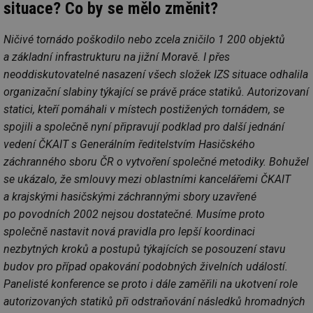
situace? Co by se mělo změnit?
Ničivé tornádo poškodilo nebo zcela zničilo 1 200 objektů
a základní infrastrukturu na jižní Moravě. I přes
neoddiskutovatelné nasazení všech složek IZS situace odhalila
organizační slabiny týkající se právě práce statiků. Autorizovaní
statici, kteří pomáhali v místech postižených tornádem, se
spojili a společně nyní připravují podklad pro další jednání
vedení ČKAIT s Generálním ředitelstvím Hasičského
záchranného sboru ČR o vytvoření společné metodiky. Bohužel
se ukázalo, že smlouvy mezi oblastními kancelářemi ČKAIT
a krajskými hasičskými záchrannými sbory uzavřené
po povodních 2002 nejsou dostatečné. Musíme proto
společně nastavit nová pravidla pro lepší koordinaci
nezbytných kroků a postupů týkajících se posouzení stavu
budov pro případ opakování podobných živelních událostí.
Panelisté konference se proto i dále zaměřili na ukotvení role
autorizovaných statiků při odstraňování následků hromadných