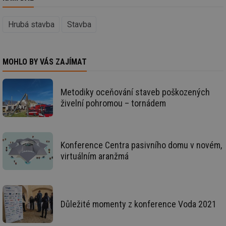
poč
Ne
žá
Hrubá stavba
Stavba
id
in
id
forum.tzb-
1 rok
Te
info.cz
co
MOHLO BY VÁS ZAJÍMAT
po
vy
se
_hjIncludedInSessionSample
1 minuta
Te
Hotjar Ltd
Metodiky oceňování staveb poškozených
59 sekund
co
vetrani.tzb-
živelní pohromou – tornádem
na
info.cz
ab
Ho
zd
ná
za
Konference Centra pasivního domu v novém,
vz
de
virtuálním aranžmá
de
re
we
id
voda.tzb-
10 let
Te
info.cz
co
Důležité momenty z konference Voda 2021
po
vy
se