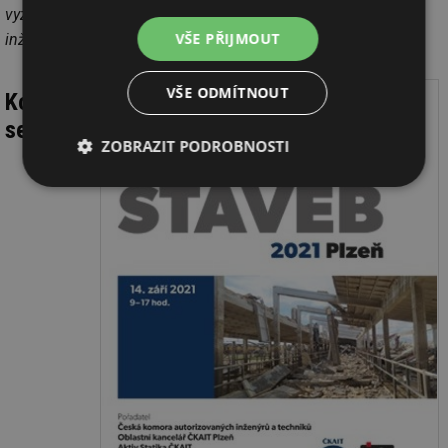
vyzdvihl ve svém úvodním vystoupení i předseda ČKAIT pan
VŠE PŘIJMOUT
inženýr Robert Špalek.
VŠE ODMÍTNOUT
Kolik
se
ZOBRAZIT PODROBNOSTI
Nezbytně
Výkonové
Soubory
nutné
soubory
cílení
soubory
Funkční soubory
Nezařazené
soubory