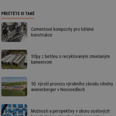
Sp
Go
da
kó
PŘEČTĚTE SI TAKÉ
Po
lz
za
nu
Cementové kompozity pro tištěné
be
sk
konstrukce
fu
sp
ná
je
kte
id
Stĺpy z betónu s recyklovaným zmiešaným
př
kamenivom
úč
An
id
energetika.tzb-
10 let
Te
info.cz
co
po
50. výročí provozu výrobního závodu cihelny
vy
se
wienerberger v Novosedlech
_hjIncludedInSessionSample
1 minuta
Te
Hotjar Ltd
59 sekund
co
kalkulator.tzb-
na
info.cz
ab
Ho
Možnosti a perspektivy v oboru ocelových
zd