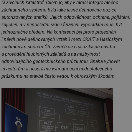
či živelních katastrof. Cílem je, aby v rámci Integrovaného
záchranného systému byla také jasně definována pozice
autorizovaných statiků. Jejich odpovědnost, ochrana, pojištění,
zajištění a v neposlední řadě i finanční vypořádání musí být
jednoznačné předem. Na konferenci byl proto projednán
i návrh nově definovaných vztahů mezi ČKAIT a Hasičským
záchranným sborem ČR. Zaměří se i na rizika při návrhu
a provádění hlubinných základů a na nezbytnost
odpovídajícího geotechnického průzkumu. Snaha vyhovět
investorům a nesprávné vyhodnocení nedostatečného
průzkumu na stavbě často vedou k obrovským škodám.