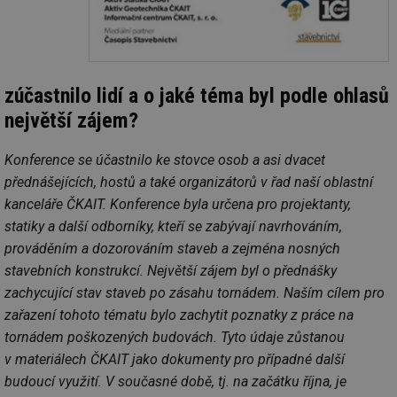
Nezbytně nutné soubory
Výkonové soubory
Soubory cílení
Funkční soubory
Nezařazené soubory
Nezbytně nutné soubory cookie umožňují základní
zúčastnilo lidí a o jaké téma byl podle ohlasů
funkce webových stránek, jako je přihlášení
největší zájem?
uživatele a správa účtu. Webové stránky nelze bez
nezbytně nutných souborů cookie správně používat.
Konference se účastnilo ke stovce osob a asi dvacet
Provider
/
Název
Vyprší
Po
Doména
přednášejících, hostů a také organizátorů v řad naší oblastní
g_state
.forum.tzb-
Zavřením
Sl
kanceláře ČKAIT. Konference byla určena pro projektanty,
info.cz
prohlížeče
př
po
statiky a další odborníky, kteří se zabývají navrhováním,
prováděním a dozorováním staveb a zejména nosných
g_csrf_token
.forum.tzb-
Zavřením
Sl
info.cz
prohlížeče
př
stavebních konstrukcí. Největší zájem byl o přednášky
po
zachycující stav staveb po zásahu tornádem. Naším cílem pro
id
konference.tzb-
1 rok
Te
info.cz
co
zařazení tohoto tématu bylo zachytit poznatky z práce na
po
tornádem poškozených budovách. Tyto údaje zůstanou
vy
se
v materiálech ČKAIT jako dokumenty pro případné další
_hjAbsoluteSessionInProgress
29 minut
So
Hotjar Ltd
budoucí využití. V současné době, tj. na začátku října, je
59 sekund
na
.tzb-info.cz