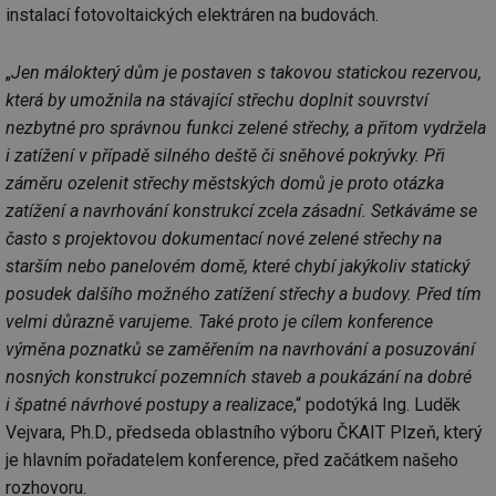
instalací fotovoltaických elektráren na budovách.
„
Jen málokterý dům je postaven s takovou statickou rezervou,
která by umožnila na stávající střechu doplnit souvrství
nezbytné pro správnou funkci zelené střechy, a přitom vydržela
i zatížení v případě silného deště či sněhové pokrývky. Při
záměru ozelenit střechy městských domů je proto otázka
zatížení a navrhování konstrukcí zcela zásadní. Setkáváme se
často s projektovou dokumentací nové zelené střechy na
starším nebo panelovém domě, které chybí jakýkoliv statický
posudek dalšího možného zatížení střechy a budovy. Před tím
velmi důrazně varujeme. Také proto je cílem konference
výměna poznatků se zaměřením na navrhování a posuzování
nosných konstrukcí pozemních staveb a poukázání na dobré
i špatné návrhové postupy a realizace
,“ podotýká Ing. Luděk
Vejvara, Ph.D., předseda oblastního výboru ČKAIT Plzeň, který
je hlavním pořadatelem konference, před začátkem našeho
rozhovoru.