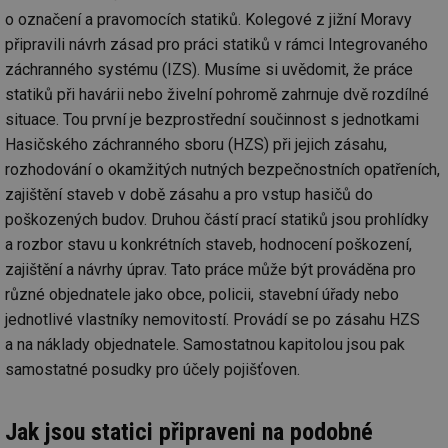
o označení a pravomocích statiků. Kolegové z jižní Moravy
připravili návrh zásad pro práci statiků v rámci Integrovaného
záchranného systému (IZS). Musíme si uvědomit, že práce
statiků při havárii nebo živelní pohromě zahrnuje dvě rozdílné
situace. Tou první je bezprostřední součinnost s jednotkami
Hasičského záchranného sboru (HZS) při jejich zásahu,
rozhodování o okamžitých nutných bezpečnostních opatřeních,
zajištění staveb v době zásahu a pro vstup hasičů do
poškozených budov. Druhou částí prací statiků jsou prohlídky
a rozbor stavu u konkrétních staveb, hodnocení poškození,
zajištění a návrhy úprav. Tato práce může být prováděna pro
různé objednatele jako obce, policii, stavební úřady nebo
jednotlivé vlastníky nemovitostí. Provádí se po zásahu HZS
a na náklady objednatele. Samostatnou kapitolou jsou pak
samostatné posudky pro účely pojišťoven.
Jak jsou statici připraveni na podobné