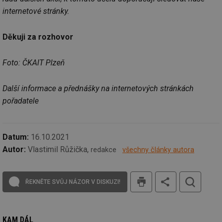
po
sl
internetové stránky.
už
int
vý
Děkuji za rozhovor
vl
po
Air
us
Foto: ČKAIT Plzeň
už
pr
int
tě
Další informace a přednášky na internetových stránkách
pořadatele
id
vytapeni.tzb-
10 let
Te
info.cz
co
po
vy
se
Datum:
16.10.2021
id
stavba.tzb-
10 let
Te
Autor:
Vlastimil Růžička,
info.cz
co
redakce
všechny články autora
po
vy
se
tisk
ŘEKNĚTE SVŮJ NÁZOR V DISKUZI!
_hjFirstSeen
29 minut
So
Hotjar Ltd
59 sekund
na
.tzb-info.cz
ab
sl
ce
KAM DÁL
pr