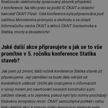
ab
finalizován elektronicky zpracovaný sborník příspěvků
sl
z konference. Na této práci se podílí IC ČKAIT a oblastní
ce
pr
kancelář ČKAIT Plzeň. Celá konference byla připravována pod
poč
Ne
záštitou Ministerstva průmyslu a obchodu a za účasti
žá
id
Informačního centra ČKAIT a aktivů ČKAIT Geotechnika a
in
Statika, mosty a zkušebnictví.
id
vetrani.tzb-
10 let
Te
info.cz
co
po
vy
Jaké další akce připravujete a jak se to vše
se
promítne v 5. ročníku konference Statika
_hjIncludedInSessionSample
1 minuta
Te
Hotjar Ltd
59 sekund
co
elektro.tzb-
staveb?
na
info.cz
ab
Ho
Jak jsem již zmínil, další ročník konference Statika staveb již
zd
ná
připravujeme. Její zaměření se bude dále odvíjet od
za
vz
konkrétních událostí. Určitě ale uvažujeme o informacích
de
o vývoji norem pro navrhování nosných konstrukcí a pro
de
re
zatížení staveb, a to zejména, pokud nyní tyto normy procházejí
we
hlubokou evropskou revizí. ČKAIT samozřejmě pořádá i celou
mv
2 měsíce 4
Te
Airtable
týdny
co
.tzb-info.cz
řadu dalších akcí; k tomuto účelu doporučuji sledovat naše