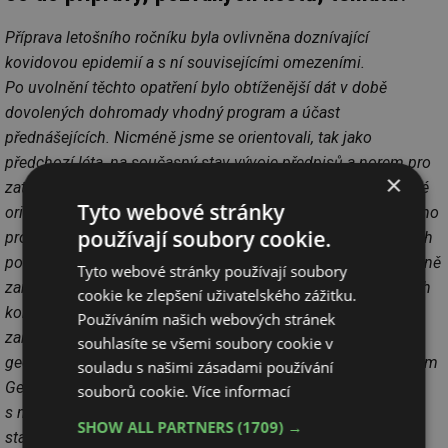
Příprava letošního ročníku byla ovlivněna doznívající
kovidovou epidemií a s ní souvisejícími omezeními.
Po uvolnění těchto opatření bylo obtíženější dát v době
dovolených dohromady vhodný program a účast
přednášejících. Nicméně jsme se orientovali, tak jako
předchozí léta, na současný stav vývoje předpisů a norem pro
×
zatížení a navrhování staveb, tedy eurokódů. Zvolili jsme také
Tyto webové stránky
orientaci části konference na aktuální téma. Proto do letošního
používají soubory cookie.
programu byly zařazeny poznatky z účasti statiků na stavbách
poškozených tornádem na jižní Moravě. Konference je tradičně
Tyto webové stránky používají soubory
zaměřena na problematiku navrhování a posuzování nosných
cookie ke zlepšení uživatelského zážitku.
konstrukcí pozemních staveb. Nově byla do programu
Používáním našich webových stránek
zařazena i část věnovaná pouze problematice navrhování
souhlasíte se všemi soubory cookie v
geotechnických konstrukcí připravená ve spolupráci s Aktivem
souladu s našimi zásadami používání
Geotechnika ČKAIT. Konference se snaží seznámit jak
souborů cookie.
Více informací
s novinkami, tak s dobrými i špatnými příklady realizace
SHOW ALL PARTNERS
(1709) →
staveb. Význam samostatné konference pro statiky Komory