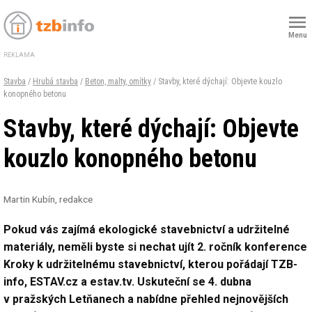
Menu
REKLAMA
Stavba
/
Hrubá stavba
/
Beton, malty, omítky
/ Stavby, které dýchají: Objevte kouzlo
konopného betonu
Stavby, které dýchají: Objevte
kouzlo konopného betonu
Martin Kubín, redakce
Pokud vás zajímá ekologické stavebnictví a udržitelné
materiály, neměli byste si nechat ujít 2. ročník konference
Kroky k udržitelnému stavebnictví, kterou pořádají TZB-
info, ESTAV.cz a estav.tv. Uskuteční se 4. dubna
v pražských Letňanech a nabídne přehled nejnovějších