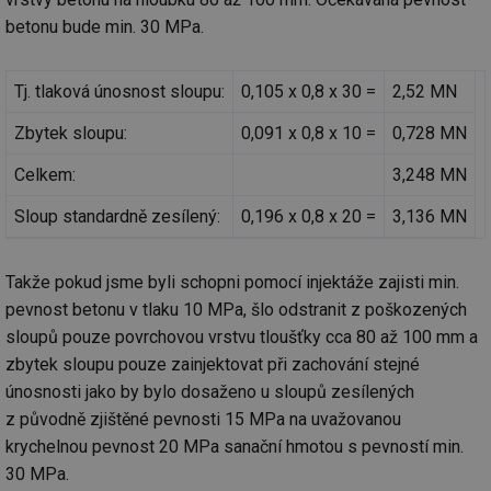
př
w
betonu bude min. 30 MPa.
po
Sp
Go
da
Tj. tlaková únosnost sloupu:
0,105 x 0,8 x 30 =
2,52 MN
kó
Po
Zbytek sloupu:
0,091 x 0,8 x 10 =
0,728 MN
lz
za
nu
Celkem:
3,248 MN
be
sk
fu
Sloup standardně zesílený:
0,196 x 0,8 x 20 =
3,136 MN
sp
ná
je
kte
Takže pokud jsme byli schopni pomocí injektáže zajisti min.
id
př
pevnost betonu v tlaku 10 MPa, šlo odstranit z poškozených
úč
An
sloupů pouze povrchovou vrstvu tloušťky cca 80 až 100 mm a
zbytek sloupu pouze zainjektovat při zachování stejné
id
energetika.tzb-
10 let
Te
info.cz
co
únosnosti jako by bylo dosaženo u sloupů zesílených
po
vy
z původně zjištěné pevnosti 15 MPa na uvažovanou
se
krychelnou pevnost 20 MPa sanační hmotou s pevností min.
_hjIncludedInSessionSample
1 minuta
Te
Hotjar Ltd
59 sekund
co
30 MPa.
kalkulator.tzb-
na
info.cz