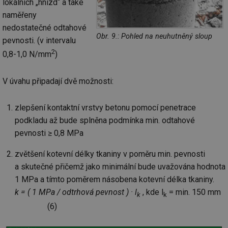
ab
lokálních „hnízd“ a také
sl
naměřeny
ce
pr
nedostatečné odtahové
poč
Obr. 9.: Pohled na neuhutněný sloup
Ne
pevnosti. (v intervalu
žá
id
2
0,8-1,0 N/mm
)
in
id
forum.tzb-
1 rok
Te
info.cz
co
V úvahu připadají dvě možnosti:
po
vy
se
zlepšení kontaktní vrstvy betonu pomocí penetrace
_hjIncludedInSessionSample
1 minuta
Te
Hotjar Ltd
podkladu až bude splněna podmínka min. odtahové
59 sekund
co
vetrani.tzb-
na
info.cz
pevnosti ≥ 0,8 MPa
ab
Ho
zd
zvětšení kotevní délky tkaniny v poměru min. pevnosti
ná
a skutečné přičemž jako minimální bude uvažována hodnota
za
vz
1 MPa a tímto poměrem násobena kotevní délka tkaniny.
de
de
k = ( 1 MPa / odtrhová pevnost ) · l
, kde l
= min. 150 mm
re
k
k
we
(6)
id
voda.tzb-
10 let
Te
info.cz
co