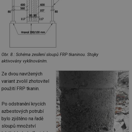
mv
2 měsíce 4
Te
Airtable
týdny
co
.tzb-info.cz
po
sl
už
int
vý
vl
po
Air
us
už
Obr. 8.: Schéma zesílení sloupů FRP tkaninou. Stojky
pr
aktivovány vyklínováním.
int
tě
Ze dvou navržených
id
vytapeni.tzb-
10 let
Te
info.cz
co
variant zvolil zhotovitel
po
vy
použití FRP tkanin.
se
id
stavba.tzb-
10 let
Te
info.cz
co
Po odstranění krycích
po
azbestových potrubí
vy
se
bylo zjištěno na řadě
_hjFirstSeen
29 minut
So
Hotjar Ltd
sloupů množství
59 sekund
na
.tzb-info.cz