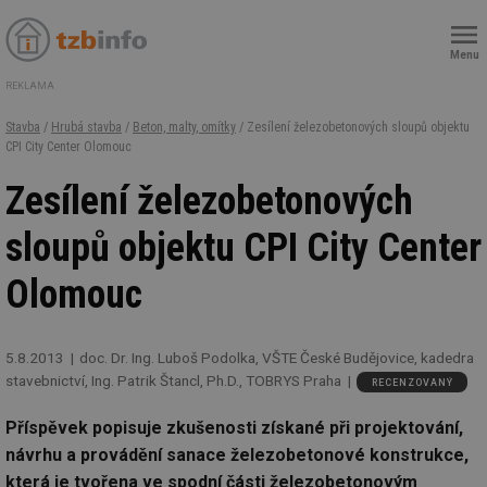
Menu
REKLAMA
Stavba
/
Hrubá stavba
/
Beton, malty, omítky
/ Zesílení železobetonových sloupů objektu
CPI City Center Olomouc
Zesílení železobetonových
sloupů objektu CPI City Center
Olomouc
5.8.2013
doc. Dr. Ing. Luboš Podolka, VŠTE České Budějovice, kadedra
stavebnictví, Ing. Patrik Štancl, Ph.D., TOBRYS Praha
RECENZOVANÝ
Příspěvek popisuje zkušenosti získané při projektování,
návrhu a provádění sanace železobetonové konstrukce,
která je tvořena ve spodní části železobetonovým