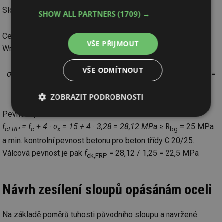
Sloup bude nutno ovinout min. 4 vrstvami tkaniny.
SHOW ALL PARTNERS
(1709) →
Celková pevnost po jeho ovinutí 4 vrstvami tkaniny Stado
VŠE PŘIJMOUT
Wraping G (5).
VŠE ODMÍTNOUT
σ
= ( f
· t
) / ( r · γ
) = (4300 · 4 · 0,167) / (500 · 1,75) =
x
FRP
FRP
f
3,28 MPa
ZOBRAZIT PODROBNOSTI
Pevnost po ovinutí
Nezbytně
Výkonové
Soubory
nutné
soubory
cílení
f
= f
+ 4 · σ
= 15 + 4 · 3,28 = 28,12 MPa
≥ R
= 25 MPa
cFRP
c
x
bg
soubory
a min. kontrolní pevnost betonu pro beton třídy C 20/25.
Válcová pevnost je pak
f
= 28,12 / 1,25 = 22,5 MPa
ck,FRP
Funkční soubory
Nezařazené
soubory
Návrh zesílení sloupů opásánám oceli
Na základě poměrů tuhosti původního sloupu a navržené