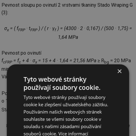
Pevnost sloupu po ovinutí 2 vrstvami tkaniny Stado Wraping G
(3):
σ
= ( f
· t
) / ( r · γ
) = (4300 · 2 · 0,167) / (500 · 1,75) =
x
FRP
FRP
f
1,64 MPa
Pevnost po ovinutí
f
= f
+ 4 · σ
= 15 + 4 · 1,64 = 21,56 MPa
≥ R
= 20 MPa
cFRP
c
x
bg
min. kontroloní pevnost betonu pro beton třídy C 16/20.
×
Válcová pevnost je pak
f
= 21,56 / 1,25 = 17,25 MPa
Tyto webové stránky
ck,FRP
používají soubory cookie.
Požadavkem min. zesílení ovinutím je zvýšení pevnosti
Tyto webové stránky používají soubory
o 10 MPa, tj. σ
≥ 3MPa.
x
cookie ke zlepšení uživatelského zážitku.
Stanovíme počet ovinutí sloupu (4).
Používáním našich webových stránek
souhlasíte se všemi soubory cookie v
t
= ( γ
· σ
· r ) / f
= (1,75 · 3 · 500) / 4300 = 0,61 mm
souladu s našimi zásadami používání
FRP
f
x
FRP
souborů cookie.
Více informací