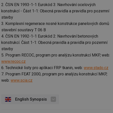
po
test
.m6r.eu
59
Pokud víte něco
Doména
Provider
/
2. ČSN EN 1993-1-1 Eurokód 3: Navrhování ocelových
id
Název
Vyprší
Popis
minut
o tomto souboru
Doména
če
59
cookie a jeho
konstrukcí - Část 1-1: Obecná pravidla a pravidla pro pozemní
_ga_7ZNSXSZSDQ
.tzb-
2 roky
Tento soubor
a 
sekund
použití, které
info.cz
cookie používá
VISITOR_INFO1_LIVE
5 měsíců
Tento sou
Google LLC
ná
stavby
nejsou specifické
Google Analytics
4 týdny
cookie nas
.youtube.com
př
pro konkrétní
k zachování
Youtube k
w
3. Komplexní regenerace nosné konstrukce panelových domů
web, přidejte své
stavu relace.
sledování
st
příspěvky.
uživatelsk
stavební soustavy T 06 B
S
_gat_UA-5901706-
.tzb-
59
Toto je soubor
předvoleb
da
4. ČSN EN 1992-1-1 Eurokód 2: Navrhování betonových
2
info.cz
sekund
cookie typu
videa You
n
vzoru nastavený
vložená d
už
konstrukcí. Část 1-1: Obecná pravidla a pravidla pro pozemní
službou Google
webů; můž
w
Analytics, kde
určit, zda
st
stavby
prvek vzoru v
návštěvní
na
názvu obsahuje
používá n
5. Program RECOC, program pro analýzu konstrukcí MKP, web:
st
jedinečné
nebo staro
př
identifikační
rozhraní
www.recoc.cz
číslo účtu nebo
Youtube.
DEVICE_INFO
5 měsíců
Ta
YouTube
6. Technické listy pro aplikaci FRP tkanin, web:
www.stado.cz
webu, ke
4 týdny
uk
.youtube.com
kterému se
tuuid_lu
.bidswitch.net
1 rok
Obsahuje
o 
7. Program FEAT 2000, program pro analýzu konstrukcí MKP,
vztahuje. Jedná
jedinečné 
za
se o variantu
návštěvník
zn
web:
www.scia.cz
cookie _gat,
které umo
op
která se používá
Bidswitch
a 
k omezení
sledovat
sp
množství dat
návštěvní
za
zaznamenaných
více webe
se
English Synopsis
společností
umožňuje
už
Google na
Bidswitch
zk
webech s
optimaliz
že
velkým
relevanci 
zo