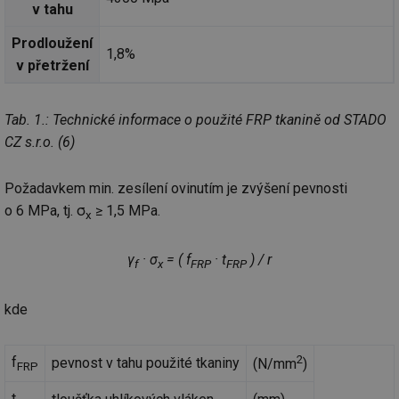
v tahu
Prodloužení
1,8%
v přetržení
Tab. 1.: Technické informace o použité FRP tkanině od STADO
CZ s.r.o. (6)
Požadavkem min. zesílení ovinutím je zvýšení pevnosti
o 6 MPa, tj. σ
≥ 1,5 MPa.
x
γ
· σ
= ( f
· t
) / r
f
x
FRP
FRP
kde
2
f
pevnost v tahu použité tkaniny
(N/mm
)
FRP
t