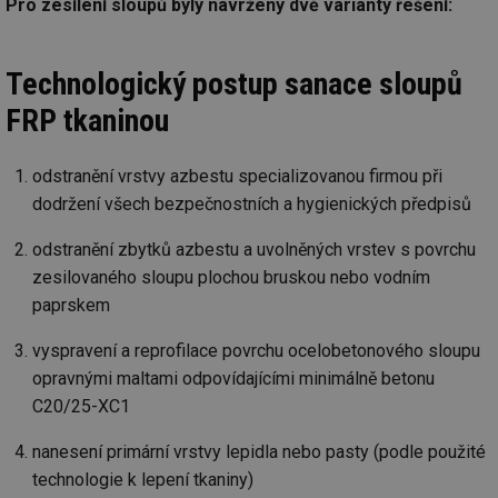
Pro zesílení sloupů byly navrženy dvě varianty řešení:
Technologický postup sanace sloupů
FRP tkaninou
odstranění vrstvy azbestu specializovanou firmou při
dodržení všech bezpečnostních a hygienických předpisů
odstranění zbytků azbestu a uvolněných vrstev s povrchu
zesilovaného sloupu plochou bruskou nebo vodním
paprskem
vyspravení a reprofilace povrchu ocelobetonového sloupu
opravnými maltami odpovídajícími minimálně betonu
C20/25-XC1
nanesení primární vrstvy lepidla nebo pasty (podle použité
technologie k lepení tkaniny)