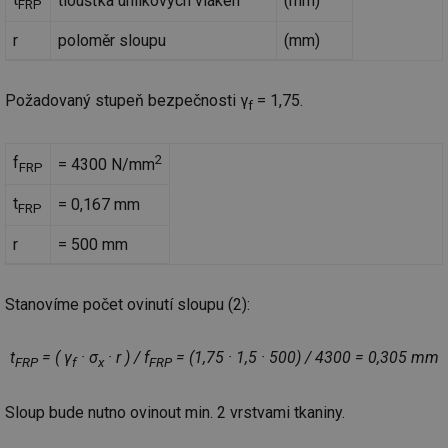
tloušťka uhlíkových vláken
(mm)
FRP
r
poloměr sloupu
(mm)
Požadovaný stupeň bezpečnosti γ
= 1,75.
f
2
f
= 4300 N/mm
FRP
t
= 0,167 mm
FRP
r
= 500 mm
Stanovíme počet ovinutí sloupu (2):
t
= ( γ
· σ
· r ) / f
= (1,75 · 1,5 · 500) / 4300 = 0,305 mm
FRP
f
x
FRP
Sloup bude nutno ovinout min. 2 vrstvami tkaniny.