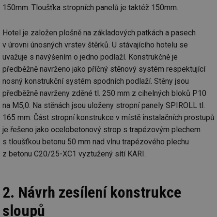
150mm. Tloušťka stropních panelů je taktéž 150mm.
Hotel je založen plošně na základových patkách a pasech
v úrovni únosných vrstev štěrků. U stávajícího hotelu se
uvažuje s navýšením o jedno podlaží. Konstrukčně je
předběžně navrženo jako příčný stěnový systém respektující
nosný konstrukční systém spodních podlaží. Stěny jsou
předběžně navrženy zděné tl. 250 mm z cihelných bloků P10
na M5,0. Na stěnách jsou uloženy stropní panely SPIROLL tl.
165 mm. Část stropní konstrukce v místě instalačních prostupů
je řešeno jako ocelobetonový strop s trapézovým plechem
s tloušťkou betonu 50 mm nad vlnu trapézového plechu
z betonu C20/25-XC1 vyztužený sítí KARI.
2. Návrh zesílení konstrukce
sloupů