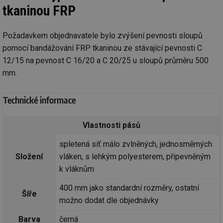
tkaninou FRP
Požadavkem objednavatele bylo zvýšení pevnosti sloupů
pomocí bandážování FRP tkaninou ze stávající pevnosti C
12/15 na pevnost C 16/20 a C 20/25 u sloupů průměru 500
mm.
Technické informace
Vlastnosti pásů
spletená síť málo zvlněných, jednosměrných
Složení
vláken, s lehkým polyesterem, připevněným
k vláknům
400 mm jako standardní rozměry, ostatní
Šíře
možno dodat dle objednávky
Barva
černá