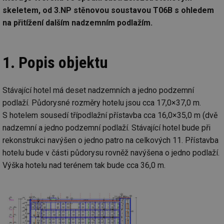
skeletem, od 3.NP stěnovou soustavou T06B s ohledem
na přitížení dalším nadzemním podlažím.
1. Popis objektu
Stávající hotel má deset nadzemních a jedno podzemní
podlaží. Půdorysné rozměry hotelu jsou cca 17,0×37,0 m.
S hotelem sousedí třípodlažní přístavba cca 16,0×35,0 m (dvě
nadzemní a jedno podzemní podlaží. Stávající hotel bude při
rekonstrukci navýšen o jedno patro na celkových 11. Přístavba
hotelu bude v části půdorysu rovněž navýšena o jedno podlaží.
Výška hotelu nad terénem tak bude cca 36,0 m.