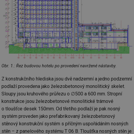
Obr. 1.: Řez budovou hotelu po provedení navržené nástavby.
Z konstrukčního hlediska jsou dvě nadzemní a jedno podzemní
podlaží provedena jako železobetonový monolitický skelet.
Sloupy jsou kruhového průřezu o ∅500 a 600 mm. Stropní
konstrukce jsou železobetonové monolitické trámové
o tloušťce desek 150mm. Od třetího podlaží je pak nosný
systém proveden jako prefabrikovaný železobetonový
stěnový konstrukční systém s příčným uspořádáním nosných
stěn – z panelového systému T 06 B. Tloušťka nosných stěn je