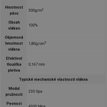
Hmotnost
2
300g/m
pásu
Obsah
100%
vláken
Objemová
3
hmotnost
1,80g/cm
vlákna
Efektivní
tloušťka
0,167 mm
pletiva
Typické mechanické vlastnosti vlákna
Modul
230 Gpa
pružnosti
Pevnost
4300 Mpa