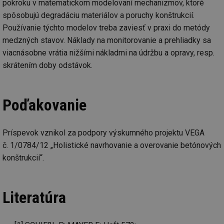
pokroku v matematickom modelovaní mechanizmov, ktoré
Ne
žá
spôsobujú degradáciu materiálov a poruchy konštrukcií.
id
in
Používanie týchto modelov treba zaviesť v praxi do metódy
medzných stavov. Náklady na monitorovanie a prehliadky sa
id
forum.tzb-
1 rok
Te
info.cz
co
viacnásobne vrátia nižšími nákladmi na údržbu a opravy, resp.
po
vy
skrátením doby odstávok.
se
_hjIncludedInSessionSample
1 minuta
Te
Hotjar Ltd
59 sekund
co
vetrani.tzb-
na
info.cz
Poďakovanie
ab
Ho
zd
ná
Príspevok vznikol za podpory výskumného projektu VEGA
za
vz
č. 1/0784/12 „Holistické navrhovanie a overovanie betónových
de
de
konštrukcií“.
re
we
id
voda.tzb-
10 let
Te
info.cz
co
Literatúra
po
vy
se