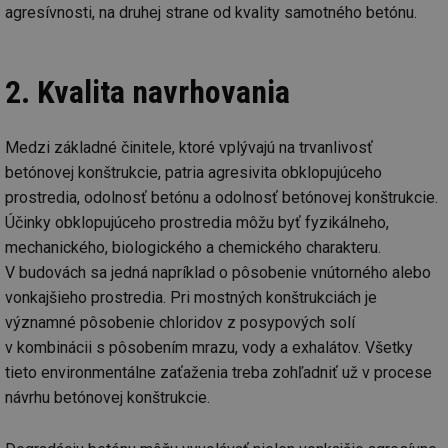
agresívnosti, na druhej strane od kvality samotného betónu.
2. Kvalita navrhovania
Medzi základné činitele, ktoré vplývajú na trvanlivosť
betónovej konštrukcie, patria agresivita obklopujúceho
prostredia, odolnosť betónu a odolnosť betónovej konštrukcie.
Účinky obklopujúceho prostredia môžu byť fyzikálneho,
mechanického, biologického a chemického charakteru.
V budovách sa jedná napríklad o pôsobenie vnútorného alebo
vonkajšieho prostredia. Pri mostných konštrukciách je
významné pôsobenie chloridov z posypových solí
v kombinácii s pôsobením mrazu, vody a exhalátov. Všetky
tieto environmentálne zaťaženia treba zohľadniť už v procese
návrhu betónovej konštrukcie.