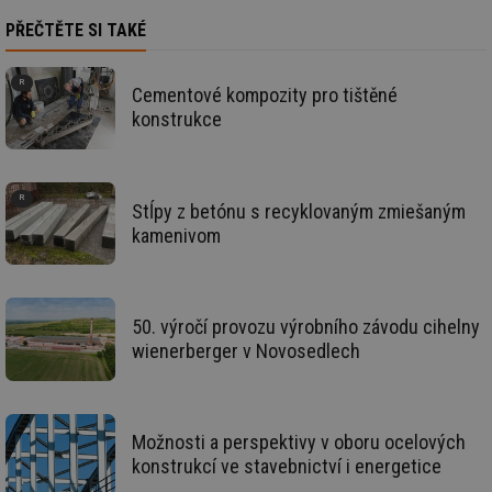
vz
de
PŘEČTĚTE SI TAKÉ
de
re
we
Cementové kompozity pro tištěné
_hjIncludedInSessionSample
1 minuta
Te
Hotjar Ltd
konstrukce
59 sekund
co
stavba.tzb-
na
info.cz
ab
Ho
zd
ná
Stĺpy z betónu s recyklovaným zmiešaným
za
vz
kamenivom
de
de
re
we
id
www.tzb-
10 let
Te
50. výročí provozu výrobního závodu cihelny
info.cz
co
wienerberger v Novosedlech
po
vy
se
id
m.tzb-info.cz
10 let
Te
co
Možnosti a perspektivy v oboru ocelových
po
vy
konstrukcí ve stavebnictví i energetice
se