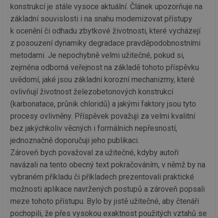
za
konstrukcí je stále vysoce aktuální. Článek upozorňuje na
vz
de
základní souvislosti i na snahu modernizovat přístupy
de
re
k ocenění či odhadu zbytkové životnosti, které vycházejí
we
z posouzení dynamiky degradace pravděpodobnostními
_hjIncludedInSessionSample
1 minuta
Te
Hotjar Ltd
metodami. Je nepochybně velmi užitečné, pokud si,
59 sekund
co
voda.tzb-
na
info.cz
zejména odborná veřejnost na základě tohoto příspěvku
ab
Ho
uvědomí, jaké jsou základní korozní mechanizmy, které
zd
ovlivňují životnost železobetonových konstrukcí
ná
za
(karbonatace, průnik chloridů) a jakými faktory jsou tyto
vz
de
procesy ovlivněny. Příspěvek považuji za velmi kvalitní
de
re
bez jakýchkoliv věcných i formálních nepřesností,
we
jednoznačně doporučuji jeho publikaci.
__gfp_64b
1 rok
Je
Gemius
Zároveň bych považoval za užitečné, kdyby autoři
so
.tzb-info.cz
kt
navázali na tento obecný text pokračováním, v němž by na
spr
da
vybraném příkladu či příkladech prezentovali praktické
co
ná
možnosti aplikace navržených postupů a zároveň popsali
we
meze tohoto přístupu. Bylo by jistě užitečné, aby čtenáři
__cf_bm
29 minut
Te
Cloudflare Inc.
pochopili, že přes vysokou exaktnost použitých vztahů se
59 sekund
co
.vimeo.com