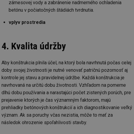
zámesovej vody a zabránenie nadmerného ochladenia
betónu v počiatočných štádiách tvrdnutia.
vplyv prostredia
4. Kvalita údržby
Aby konštrukcia plnila účel, na ktorý bola navrhnutá počas celej
doby svojej životnosti je nutné venovať patričnú pozornosť aj
kontrole jej stavu a pravidelnej údržbe. Každá konštrukcia je
navrhovaná na určitú dobu životnosti. Vzhľadom na pomerne
dlhú dobu používania a narastajúci počet zistených porúch, pre
prejavenie ktorých je čas významným faktorom, majú
prehliadky betónových konštrukcií a ich diagnostikovanie veľký
význam. Ak sa poruchy včas nezistia, môže to mať za
následok ohrozenie spoľahlivosti stavby.