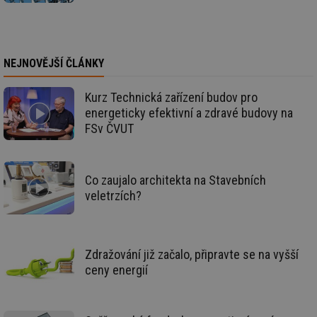
_hjIncludedInSessionSample
1 minuta
Te
Hotjar Ltd
59 sekund
co
www.tzb-
na
info.cz
ab
Ho
zd
NEJNOVĚJŠÍ ČLÁNKY
ná
za
vz
Kurz Technická zařízení budov pro
de
de
energeticky efektivní a zdravé budovy na
re
FSv ČVUT
we
id
mojefirma.tzb-
1 rok
Te
info.cz
co
po
Co zaujalo architekta na Stavebních
vy
se
veletrzích?
_hjIncludedInSessionSample
2 minuty
Te
Hotjar Ltd
co
forum.tzb-
na
info.cz
ab
Ho
Zdražování již začalo, připravte se na vyšší
zd
ceny energií
ná
za
vz
de
de