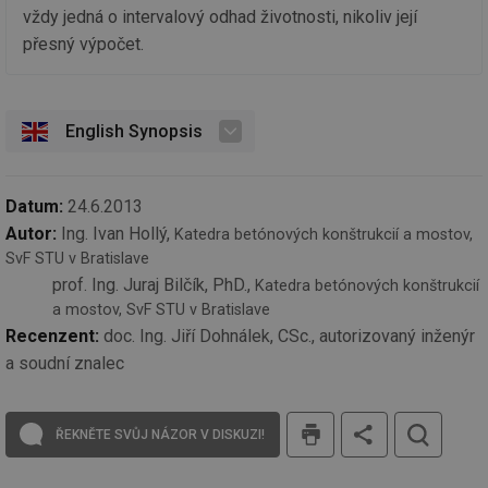
po
vždy jedná o intervalový odhad životnosti, nikoliv její
ro
li
přesný výpočet.
To
př
by
po
zp
English Synopsis
po
we
st
sid
forum.tzb-
1 rok
To
Datum:
24.6.2013
info.cz
bě
so
Autor:
Ing. Ivan Hollý,
Katedra betónových konštrukcií a mostov,
al
na
SvF STU v Bratislave
so
prof. Ing. Juraj Bilčík, PhD.,
re
Katedra betónových konštrukcií
pr
a mostov, SvF STU v Bratislave
po
sp
Recenzent:
doc. Ing. Jiří Dohnálek, CSc., autorizovaný inženýr
rel
a soudní znalec
_hjIncludedInSessionSample
1 minuta
Te
Hotjar Ltd
59 sekund
co
energetika.tzb-
na
info.cz
tisk
ab
ŘEKNĚTE SVŮJ NÁZOR V DISKUZI!
Ho
zd
ná
za