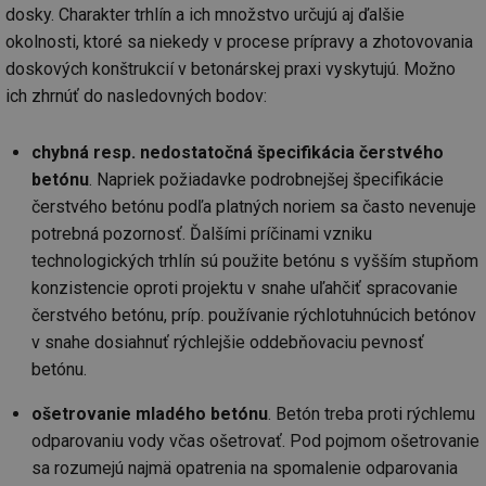
dosky. Charakter trhlín a ich množstvo určujú aj ďalšie
okolnosti, ktoré sa niekedy v procese prípravy a zhotovovania
doskových konštrukcií v betonárskej praxi vyskytujú. Možno
ich zhrnúť do nasledovných bodov:
chybná resp. nedostatočná špecifikácia čerstvého
betónu
. Napriek požiadavke podrobnejšej špecifikácie
čerstvého betónu podľa platných noriem sa často nevenuje
potrebná pozornosť. Ďalšími príčinami vzniku
technologických trhlín sú použite betónu s vyšším stupňom
konzistencie oproti projektu v snahe uľahčiť spracovanie
čerstvého betónu, príp. používanie rýchlotuhnúcich betónov
v snahe dosiahnuť rýchlejšie oddebňovaciu pevnosť
betónu.
ošetrovanie mladého betónu
. Betón treba proti rýchlemu
odparovaniu vody včas ošetrovať. Pod pojmom ošetrovanie
sa rozumejú najmä opatrenia na spomalenie odparovania