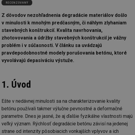
RECENZOVANÝ
Z dôvodov nezohľadnenia degradácie materiálov došlo
v minulosti k mnohým predčasným, či náhlym zlyhaniam
stavebných konštrukcií. Kvalita navrhovania,
zhotovovania a údržby stavebných konštrukcií je vážny
problém i v súčasnosti. V článku sa uvádzajú
pravdepodobnostné modely porušovania betónu, ktoré
vyvolávajú depasiváciu výstuže.
1. Úvod
Ešte v nedávnej minulosti sa na charakterizovanie kvality
betónu používali takmer výlučne pevnostné a deformačné
parametre. Dnes je jasné, že aj ďalšie fyzikálne vlastnosti majú
veľký význam. Rýchlosť degradácie betónu závisí na jedenej
strane od intenzity pôsobiacich vonkajších vplyvov a ich