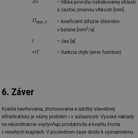
Δx
– hĺbka povrchu ostrekovanej oblasti
sl
už
s častou zmenou vlhkosti [mm]
int
vý
D
vl
– koeficient difúzie chloridov
app.,C
po
Air
2
v betóne [mm
/a]
us
už
t
– čas [a]
pr
int
tě
erf
– funkcia chýb (error function)
id
vytapeni.tzb-
10 let
Te
info.cz
co
po
vy
se
id
stavba.tzb-
10 let
Te
6. Záver
info.cz
co
po
vy
se
Kvalita navrhovania, zhotovovania a údržby stavebnej
_hjFirstSeen
29 minut
So
Hotjar Ltd
59 sekund
na
.tzb-info.cz
infraštruktúry je vážny problém i v súčasnosti. Vysoké náklady
ab
na rekonštrukcie ovplyvňujú produktivitu a kvalitu života
sl
ce
v mnohých krajinách. V poslednom čase došlo k významnému
pr
poč