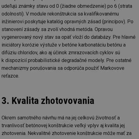
udeľujú známky stavu od 0 (žiadne obmedzenie) po 6 (strata
odolnosti). V module rekonštrukcia sa kvalifikovanému
inžinierovi poskytuje katalóg opravných zásad (princípov). Po
stanovení zásady sa zvolí vhodná metóda. Opravou
vygenerovaný nový stav sa opäť vloží do databázy. Pre hlavné
iniciátory korózie výstuže v betóne karbonatáciu betónu a
difúziu chloridov, ako aj účinok zmrazovacích cyklov sú
k dispozícií probabilistické degradačné modely. Pre ostatné
mechanizmy porušovania sa odporúča použiť Markovove
reťazce.
3. Kvalita zhotovovania
Okrem samotného návrhu má na jej celkovú životnosť a
trvanlivosť betónovej konštrukcie veľký vplyv aj kvalita jej
zhotovenia. Nekvalitné zhotovenie konštrukcie môže mať za