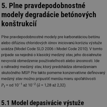
5. Plne pravdepodobnostné
modely degradácie betónových
konštrukcií
Plne pravdepodobnostné modely pre karbonatáciou betónu
alebo difúziou chloridových iónov iniciovanú koróziu výstuže
uvádza (Model Code SLD 2006 i Model Code 2010). V tomto
prípade sa nejedná o klasický medzný stav, jeho dosiahnutie
nevyvolá obmedzenie používateľnosti alebo únosnosti. Ide
o náhradný medzný stav, ktorý predchádza obmedzeniam
skutočného MSP. Pre takto pomerne konzervatívne definovaný
medzný stav možno pripustiť menšiu mieru spoľahlivosti
−1
−2
P
â
= od 10
až 10
(
= 1,28 až 2,32).
f
5.1 Model depasivácie výstuže