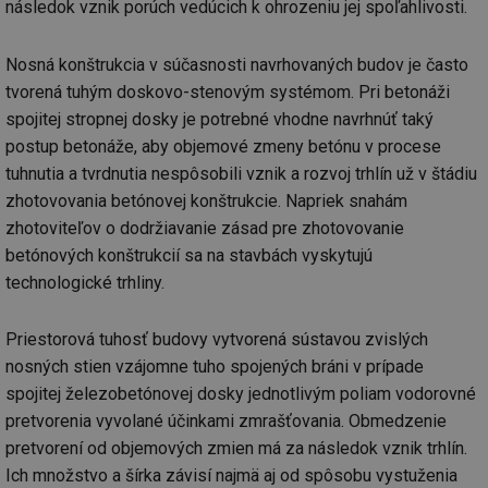
následok vznik porúch vedúcich k ohrozeniu jej spoľahlivosti.
Nosná konštrukcia v súčasnosti navrhovaných budov je často
tvorená tuhým doskovo-stenovým systémom. Pri betonáži
spojitej stropnej dosky je potrebné vhodne navrhnúť taký
postup betonáže, aby objemové zmeny betónu v procese
tuhnutia a tvrdnutia nespôsobili vznik a rozvoj trhlín už v štádiu
zhotovovania betónovej konštrukcie. Napriek snahám
zhotoviteľov o dodržiavanie zásad pre zhotovovanie
betónových konštrukcií sa na stavbách vyskytujú
technologické trhliny.
Priestorová tuhosť budovy vytvorená sústavou zvislých
nosných stien vzájomne tuho spojených bráni v prípade
spojitej železobetónovej dosky jednotlivým poliam vodorovné
pretvorenia vyvolané účinkami zmrašťovania. Obmedzenie
pretvorení od objemových zmien má za následok vznik trhlín.
Ich množstvo a šírka závisí najmä aj od spôsobu vystuženia