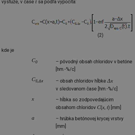
t
výstuže, v čase
sa podľa vypočíta:
sl
ce
pr
poč
Ne
žá
id
in
(2)
id
vetrani.tzb-
10 let
Te
info.cz
co
po
kde je
vy
se
C
– pôvodný obsah chloridov v betóne
0
_hjIncludedInSessionSample
1 minuta
Te
Hotjar Ltd
[hm.-%/c]
59 sekund
co
elektro.tzb-
na
info.cz
ab
C
Δx
– obsah chloridov hĺbke
S,Δx
Ho
zd
v sledovanom čase [hm.-%/c]
ná
za
x
vz
– hĺbka so zodpovedajúcim
de
C
x
t
obsahom chloridov
(
,
) [mm]
de
re
we
a
– hrúbka betónovej krycej vrstvy
mv
2 měsíce 4
Te
Airtable
[mm]
týdny
co
.tzb-info.cz
po