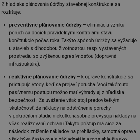
Z hľadiska plánovania údržby stavebnej konštrukcie sa
rozlišuje:
preventívne plánovanie údržby
– eliminácia vzniku
porúch sa docieli pravidelnými kontrolami stavu
konštrukcie počas roka. Takýto spôsob údržby sa vyžaduje
u stavieb s dlhodobou životnosťou, resp. vystavených
prostrediu so zvýšenou agresívnosťou (dopravná
infraštruktúra).
reaktívne plánovanie údržby
– k oprave konštrukcie sa
pristupuje vtedy, keď sa prejaví porucha. Voči takémuto
pasívnemu postupu možno mať výhrady aj z hľadiska
bezpečnosti. Za uváženie však stojí predovšetkým
skutočnosť, že náklady na odstránenie poruchy
v pokročilom štádiu niekoľkonásobne prevyšujú náklady na
včas realizovanú ochranu Takýto prístup má síce za
následok zníženie nákladov na prehliadky, samotná oprava
však býva často oveľa nákladnejšia a rozsiahlejšia ako