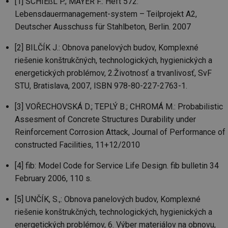
id
kalkulator.tzb-
1 rok
Te
[1] SCHIEßL P.; MAYER F.: Heft 572:
info.cz
co
Lebensdauermanagement-system – Teilprojekt A2,
po
vy
Deutscher Ausschuss für Stahlbeton, Berlin. 2007
se
id
oze.tzb-info.cz
10 let
Te
[2] BILČÍK J.: Obnova panelových budov, Komplexné
co
po
riešenie konštrukčných, technologických, hygienických a
vy
se
energetických problémov, 2.Životnosť a trvanlivosť, SvF
STU, Bratislava, 2007, ISBN 978-80-227-2763-1.
_hjIncludedInSessionSample
1 minuta
Te
Hotjar Ltd
59 sekund
co
oze.tzb-info.cz
na
[3] VOŘECHOVSKÁ D.; TEPLÝ B.; CHROMÁ M.: Probabilistic
ab
Ho
Assesment of Concrete Structures Durability under
zd
ná
Reinforcement Corrosion Attack, Journal of Performance of
za
vz
constructed Facilities, 11+12/2010
de
de
[4] fib: Model Code for Service Life Design. fib bulletin 34
re
we
February 2006, 110 s.
_dc_gtm_UA-5901706-1
.tzb-info.cz
58 sekund
Te
co
[5] UNČÍK, S.,: Obnova panelových budov, Komplexné
př
w
riešenie konštrukčných, technologických, hygienických a
po
Sp
energetických problémov, 6. Výber materiálov na obnovu,