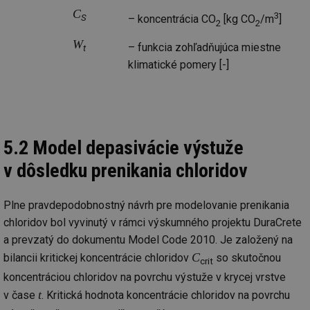
C
3
Soubory cílení
Funkční soubory
– koncentrácia CO
[kg CO
/m
]
S
2
2
Nezařazené soubory
W
– funkcia zohľadňujúca miestne
t
Nezbytně nutné soubory cookie umožňují základní
klimatické pomery [-]
funkce webových stránek, jako je přihlášení
uživatele a správa účtu. Webové stránky nelze bez
nezbytně nutných souborů cookie správně používat.
Provider
/
Název
Vyprší
Po
Doména
5.2 Model depasivácie výstuže
g_state
.forum.tzb-
Zavřením
Sl
info.cz
prohlížeče
př
v dôsledku prenikania chloridov
po
g_csrf_token
.forum.tzb-
Zavřením
Sl
info.cz
prohlížeče
př
Plne pravdepodobnostný návrh pre modelovanie prenikania
po
chloridov bol vyvinutý v rámci výskumného projektu DuraCrete
id
konference.tzb-
1 rok
Te
info.cz
co
a prevzatý do dokumentu Model Code 2010. Je založený na
po
vy
C
bilancii kritickej koncentrácie chloridov
so skutočnou
crit
se
koncentráciou chloridov na povrchu výstuže v krycej vrstve
_hjAbsoluteSessionInProgress
29 minut
So
Hotjar Ltd
t
59 sekund
na
v čase
. Kritická hodnota koncentrácie chloridov na povrchu
.tzb-info.cz
ab