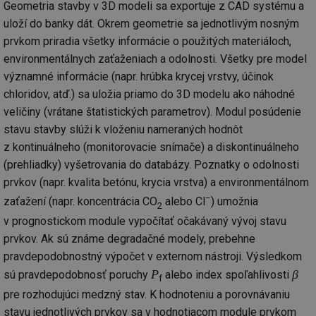
Geometria stavby v 3D modeli sa exportuje z CAD systému a
uloží do banky dát. Okrem geometrie sa jednotlivým nosným
prvkom priradia všetky informácie o použitých materiáloch,
environmentálnych zaťaženiach a odolnosti. Všetky pre model
významné informácie (napr. hrúbka krycej vrstvy, účinok
chloridov, atď.) sa uložia priamo do 3D modelu ako náhodné
veličiny (vrátane štatistických parametrov). Modul posúdenie
stavu stavby slúži k vloženiu nameraných hodnôt
z kontinuálneho (monitorovacie snímače) a diskontinuálneho
(prehliadky) vyšetrovania do databázy. Poznatky o odolnosti
prvkov (napr. kvalita betónu, krycia vrstva) a environmentálnom
−
zaťažení (napr. koncentrácia CO
alebo Cl
) umožnia
2
v prognostickom module vypočítať očakávaný vývoj stavu
prvkov. Ak sú známe degradačné modely, prebehne
pravdepodobnostný výpočet v externom nástroji. Výsledkom
P
β
sú pravdepodobnosť poruchy
alebo index spoľahlivosti
f
pre rozhodujúci medzný stav. K hodnoteniu a porovnávaniu
stavu jednotlivých prvkov sa v hodnotiacom module prvkom