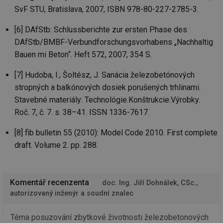
Go
SvF STU, Bratislava, 2007, ISBN 978-80-227-2785-3.
da
kó
Po
[6] DAfStb: Schlussberichte zur ersten Phase des
lz
za
DAfStb/BMBF-Verbundforschungsvorhabens „Nachhaltig
nu
be
Bauen mi Beton“. Heft 572, 2007, 354 S.
sk
fu
sp
[7] Hudoba, I.; Šoltész, J. Sanácia železobetónových
ná
je
stropných a balkónových dosiek porušených trhlinami.
kte
Stavebné materiály: Technológie.Konštrukcie.Výrobky.
id
př
Roč. 7, č. 7. s. 38–41. ISSN 1336-7617.
úč
An
[8] fib bulletin 55 (2010): Model Code 2010. First complete
id
energetika.tzb-
10 let
Te
info.cz
co
draft. Volume 2. pp. 288.
po
vy
se
_hjIncludedInSessionSample
1 minuta
Te
Hotjar Ltd
Komentář recenzenta
doc. Ing. Jiří Dohnálek, CSc.,
59 sekund
co
kalkulator.tzb-
na
info.cz
autorizovaný inženýr a soudní znalec
ab
Ho
zd
Téma posuzování zbytkové životnosti železobetonových
ná