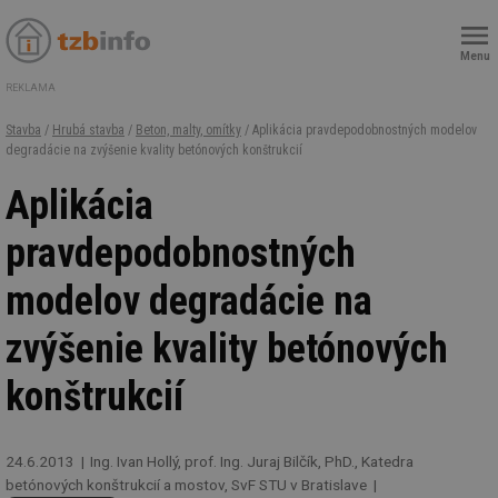
Menu
REKLAMA
Stavba
/
Hrubá stavba
/
Beton, malty, omítky
/ Aplikácia pravdepodobnostných modelov
degradácie na zvýšenie kvality betónových konštrukcií
Aplikácia
pravdepodobnostných
modelov degradácie na
zvýšenie kvality betónových
konštrukcií
24.6.2013
Ing. Ivan Hollý, prof. Ing. Juraj Bilčík, PhD., Katedra
betónových konštrukcií a mostov, SvF STU v Bratislave