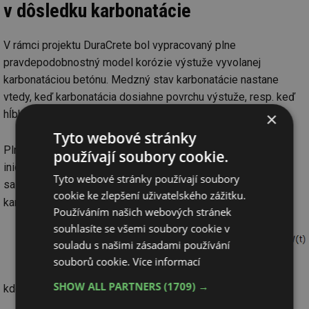
v dôsledku karbonatácie
V rámci projektu DuraCrete bol vypracovaný plne
pravdepodobnostný model korózie výstuže vyvolanej
karbonatáciou betónu. Medzný stav karbonatácie nastane
vtedy, keď karbonatácia dosiahne povrchu výstuže, resp. keď
hĺbka karbonatácie je väčšia ako betónová krycia vrstva.
×
Tyto webové stránky
Plne pravdepodobnostný model pre karbonatáciou betónu
používají soubory cookie.
iniciovanú koróziu výstuže je založený na rovnici (1), v ktorej
Tyto webové stránky používají soubory
sa porovnáva hrúbka betónovej krycej vrstvy s hĺbkou
cookie ke zlepšení uživatelského zážitku.
X
t
t
karbonatácie
(
) v sledovanom čase
C
Používáním našich webových stránek
souhlasíte se všemi soubory cookie v
souladu s našimi zásadami používání
(1)
souborů cookie.
Více informací
SHOW ALL PARTNERS
(1709) →
kde je