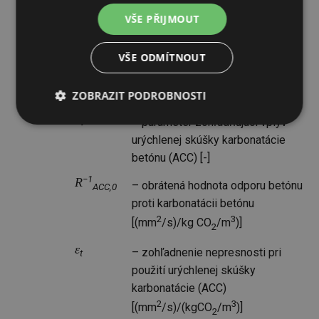
t
– čas [roky]
VŠE PŘIJMOUT
k
– funkcia zohľadňujúca vlhkosť
e
betónu [-]
VŠE ODMÍTNOUT
k
– parameter zohľadňujúci
c
ošetrovanie betónu [-]
ZOBRAZIT PODROBNOSTI
k
– parameter zohľadňujúci vplyv
t
Nezbytně
Výkonové
Soubory
nutné
soubory
cílení
urýchlenej skúšky karbonatácie
soubory
betónu (ACC) [-]
−1
R
– obrátená hodnota odporu betónu
ACC,0
proti karbonatácii betónu
Funkční soubory
Nezařazené
soubory
2
3
[(mm
/s)/kg CO
/m
)]
2
ε
– zohľadnenie nepresnosti pri
t
použití urýchlenej skúšky
karbonatácie (ACC)
2
3
[(mm
/s)/(kgCO
/m
)]
2
Nezbytně nutné soubory
Výkonové soubory