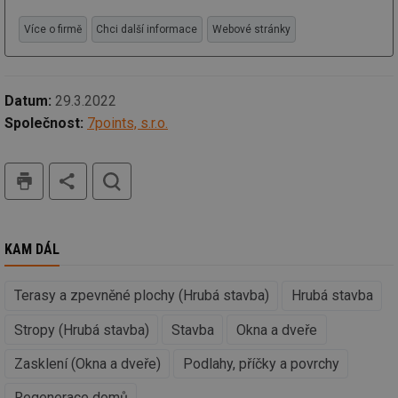
mv
2 měsíce 4
Te
Airtable
týdny
co
Více o firmě
Chci další informace
Webové stránky
.tzb-info.cz
po
sl
už
int
vý
Datum:
29.3.2022
vl
po
Společnost:
7points, s.r.o.
Air
us
už
pr
tisk
hledat
int
tě
id
vytapeni.tzb-
10 let
Te
info.cz
co
po
KAM DÁL
vy
se
id
stavba.tzb-
10 let
Te
Terasy a zpevněné plochy (Hrubá stavba)
Hrubá stavba
info.cz
co
po
Stropy (Hrubá stavba)
Stavba
Okna a dveře
vy
se
Zasklení (Okna a dveře)
Podlahy, příčky a povrchy
_hjFirstSeen
29 minut
So
Hotjar Ltd
59 sekund
na
.tzb-info.cz
ab
Regenerace domů