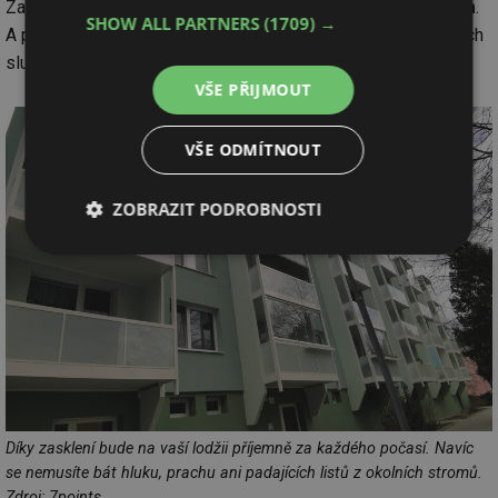
Zasklení vás navíc ochrání
před hlukem, prachem i deštěm
.
SHOW ALL PARTNERS
(1709) →
A pokud k němu přidáte
zastínění
, nemusíte se bát ani ostrých
slunečních paprsků.
VŠE PŘIJMOUT
VŠE ODMÍTNOUT
ZOBRAZIT PODROBNOSTI
Nezbytně
Výkonové
Soubory
nutné
soubory
cílení
soubory
Funkční soubory
Nezařazené
soubory
Díky zasklení bude na vaší lodžii příjemně za každého počasí. Navíc
se nemusíte bát hluku, prachu ani padajících listů z okolních stromů.
Zdroj: 7points