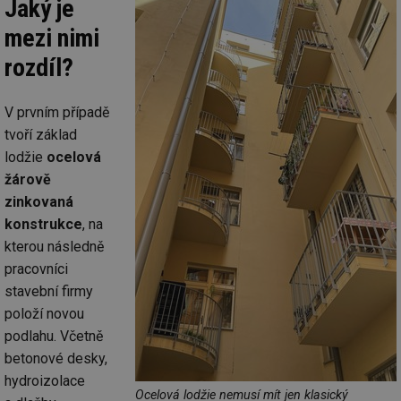
Jaký je
mezi nimi
rozdíl?
V prvním případě
tvoří základ
lodžie
ocelová
žárově
zinkovaná
konstrukce
, na
kterou následně
pracovníci
stavební firmy
položí novou
podlahu. Včetně
betonové desky,
hydroizolace
Ocelová lodžie nemusí mít jen klasický