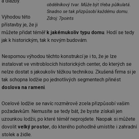
a dlažby.
obdélníkový tvar. Může být třeba půlkulatá.
Snadno se tak přizpůsobí každému domu.
Výhodou této
Zdroj: 7points
přístavby je, že ji
můžete přidat téměř
k jakémukoliv typu domu
. Hodí se tedy
jak k historickým, tak k novým budovám.
Nespornou výhodou těchto konstrukcí je i to, že je lze
instalovat ve vnitroblocích historických center, do kterých se
nelze dostat s jakoukoliv těžkou technikou. Zkušená firma si je
tak schopna lodžie po jednotlivých segmentech přinést
doslova na rameni
.
Ocelové lodžie se navíc rozměrově zcela přizpůsobí vašim
požadavkům. Nemusíte se tedy bát, že byste získali jen
uzounkou lodžii, po které téměř neprojdete. Naopak si můžete
dovolit
velký prostor
, do kterého pohodlně umístíte i zahradní
stolek a židle.