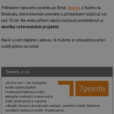
_hjAbsoluteSessionInProgress
29 minut
So
Hotjar Ltd
Příkladem takového podniku je firma
7points
z Kuřimi na
59 sekund
na
.tzb-info.cz
ab
Brněnsku, která klientům pomáhá s přístavbami lodžií už víc
sl
ce
než 10 let. Na webu přitom nabízí možnost prohlédnout si
pr
poč
desítky referenčních projektů
.
Ne
žá
id
Navíc u nich najdete i adresu. A můžete si odvedenou práci
in
ověřit přímo na místě.
id
vetrani.tzb-
10 let
Te
info.cz
co
po
vy
se
_hjIncludedInSessionSample
1 minuta
Te
Hotjar Ltd
7points, s.r.o.
59 sekund
co
elektro.tzb-
na
info.cz
ab
Již více než 11 let zvyšujeme
Ho
zd
kvalitu vašeho bydlení.
ná
Prodloužení balkonů a lodžií,
za
přístavba ocelových a betonových
vz
de
lodžií, předsazené a vsazené
de
zábradlí, rámové a bezrámové zasklení, zastínění a další. Nabízíme
re
kompletní realizace na klíč - Projektujeme, ...
we