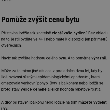
Pomůže zvýšit cenu bytu
Přístavba lodžie tak znatelně
zlepší vaše bydlení
. Bez ohledu
na to, jestli bydlíte ve 4+1 nebo máte k dispozici jen pár metrů
čtverečních.
Navíc tak zvýšíte hodnotu celého bytu. A to poměrně
výrazně
.
Může za to mimo jiné situace z posledních dvou let, kdy byli
lidé svázaní různými epidemiologickými opatřeními, která
omezovala venkovní pohyb. Byty s balkonem nebo lodžií se
proto staly
velice ceněné
a jejich hodnota raketově rostla.
A díky přistavění balkonu nebo lodžie na tom
můžete vydělat
i vy
.