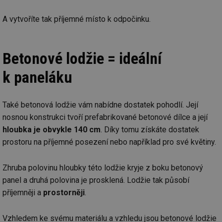
A vytvoříte tak příjemné místo k odpočinku.
Betonové lodžie = ideální
k paneláku
Také betonová lodžie vám nabídne dostatek pohodlí. Její
nosnou konstrukci tvoří prefabrikované betonové dílce a její
hloubka je obvykle 140 cm
. Díky tomu získáte dostatek
prostoru na příjemné posezení nebo například pro své květiny.
Zhruba polovinu hloubky této lodžie kryje z boku betonový
panel a druhá polovina je prosklená. Lodžie tak působí
příjemněji a
prostorněji
.
Vzhledem ke svému materiálu a vzhledu jsou betonové lodžie