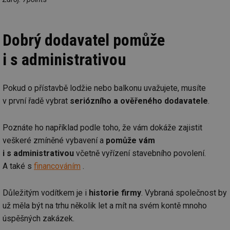
Nezbytně nutné soubory
Výkonové soubory
Dobrý dodavatel pomůže
Soubory cílení
Funkční soubory
i s administrativou
Nezařazené soubory
Nezbytně nutné soubory cookie umožňují základní
funkce webových stránek, jako je přihlášení
Pokud o přístavbě lodžie nebo balkonu uvažujete, musíte
uživatele a správa účtu. Webové stránky nelze bez
nezbytně nutných souborů cookie správně používat.
v první řadě vybrat
seriózního a ověřeného dodavatele
.
Provider
/
Název
Vyprší
Po
Doména
Poznáte ho například podle toho, že vám dokáže zajistit
g_state
.forum.tzb-
Zavřením
Sl
veškeré zmíněné vybavení a
pomůže vám
info.cz
prohlížeče
př
po
i s administrativou
včetně vyřízení stavebního povolení.
A také s
financováním
.
g_csrf_token
.forum.tzb-
Zavřením
Sl
info.cz
prohlížeče
př
po
Důležitým vodítkem je i
historie firmy
. Vybraná společnost by
id
konference.tzb-
1 rok
Te
info.cz
co
už měla být na trhu několik let a mít na svém kontě mnoho
po
vy
úspěšných zakázek.
se