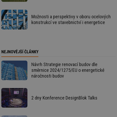
př
w
po
Sp
Go
Možnosti a perspektivy v oboru ocelových
da
konstrukcí ve stavebnictví i energetice
kó
Po
lz
za
nu
be
sk
fu
NEJNOVĚJŠÍ ČLÁNKY
sp
ná
je
kte
Návrh Strategie renovací budov dle
id
směrnice 2024/1275/EU o energetické
př
úč
náročnosti budov
An
id
energetika.tzb-
10 let
Te
info.cz
co
po
vy
2 dny Konference DesignBlok Talks
se
_hjIncludedInSessionSample
1 minuta
Te
Hotjar Ltd
59 sekund
co
kalkulator.tzb-
na
info.cz