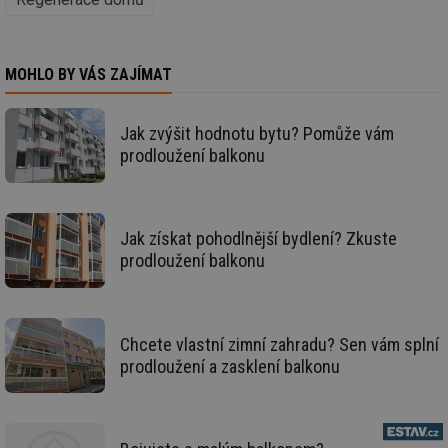
sl
ce
pr
poč
Ne
MOHLO BY VÁS ZAJÍMAT
žá
id
in
Jak zvýšit hodnotu bytu? Pomůže vám
id
forum.tzb-
1 rok
Te
info.cz
co
prodloužení balkonu
po
vy
se
_hjIncludedInSessionSample
1 minuta
Te
Hotjar Ltd
59 sekund
co
vetrani.tzb-
Jak získat pohodlnější bydlení? Zkuste
na
info.cz
prodloužení balkonu
ab
Ho
zd
ná
za
vz
Chcete vlastní zimní zahradu? Sen vám splní
de
de
prodloužení a zasklení balkonu
re
we
id
voda.tzb-
10 let
Te
info.cz
co
po