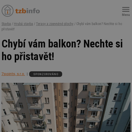
Menu
Stavba
/
Hrubá stavba
/
Terasy a zpevněné plochy
/ Chybí vám balkon? Nechte si ho
přistavět!
Chybí vám balkon? Nechte si
ho přistavět!
7points, s.r.o.
SPONZOROVÁNO