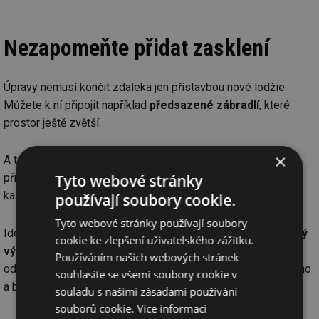
Nezapomeňte přidat zasklení
Úpravy nemusí končit zdaleka jen přístavbou nové lodžie.
Můžete k ní připojit například
předsazené zábradlí
, které
prostor ještě zvětší.
×
A také
lodžiové zasklení
. S jeho pomocí z lodžie vytvoříte
Tyto webové stránky
příjemnou
zimní zahradu
, na které vám bude příjemně za
každého počasí.
používají soubory cookie.
Tyto webové stránky používají soubory
Ideální je přitom zvolit
bezrámové zasklení
. Nabízí
nerušený
cookie ke zlepšení uživatelského zážitku.
výhled a snadnou údržbu
. Jednotlivá křídla totiž můžete
Používáním našich webových stránek
odsunout ke kraji a poté otevřít do lodžie. Díky tomu je snadno
souhlasíte se všemi soubory cookie v
a bezpečně umyjete.
souladu s našimi zásadami používání
souborů cookie.
Více informací