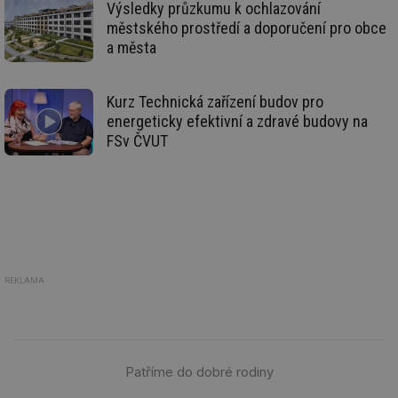
ab
Výsledky průzkumu k ochlazování
Ho
městského prostředí a doporučení pro obce
zd
ná
a města
za
vz
de
de
Kurz Technická zařízení budov pro
re
we
energeticky efektivní a zdravé budovy na
FSv ČVUT
_hjIncludedInSessionSample
1 minuta
Te
Hotjar Ltd
59 sekund
co
voda.tzb-
na
info.cz
ab
Ho
zd
ná
za
vz
de
de
re
REKLAMA
we
__gfp_64b
1 rok
Je
Gemius
so
.tzb-info.cz
kt
spr
da
Patříme do dobré rodiny
co
ná