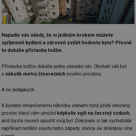
Napadlo vás někdy, že si jediným krokem můžete
zpříjemnit bydlení a zároveň zvýšit hodnotu bytu? Přesně
to dokáže přístavba lodžie.
Přístavba lodžie dokáže jednu zásadní věc. Obohatí váš byt
o
několik metrů čtverečních
nového prostoru.
A ne ledajakých.
K bydlení ohraničenému několika stěnami totiž přidá otevřený
prostor, který vám umožní
kdykoliv vyjít na čerstvý vzduch
,
aniž byste museli opustit svůj byt. Dokonale si tak vychutnáte
například nedělní siestu nebo západy slunce se sklenkou vína
v ruce.