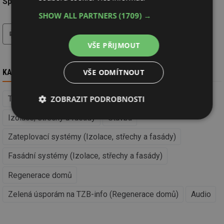
Společnost:
KNAUF INSULATION, spol. s.r.o.
SHOW ALL PARTNERS
(1709) →
tisk
hledat
VŠE PŘIJMOUT
VŠE ODMÍTNOUT
KAM DÁL
ZOBRAZIT PODROBNOSTI
Tepelné izolace (Izolace, střechy a fasády)
Izolace, střechy a fasády
Stavba
Nezbytně
Výkonové
Soubory
nutné
soubory
cílení
soubory
Zateplovací systémy (Izolace, střechy a fasády)
Fasádní systémy (Izolace, střechy a fasády)
Regenerace domů
Funkční soubory
Nezařazené
soubory
Zelená úsporám na TZB-info (Regenerace domů)
Audio