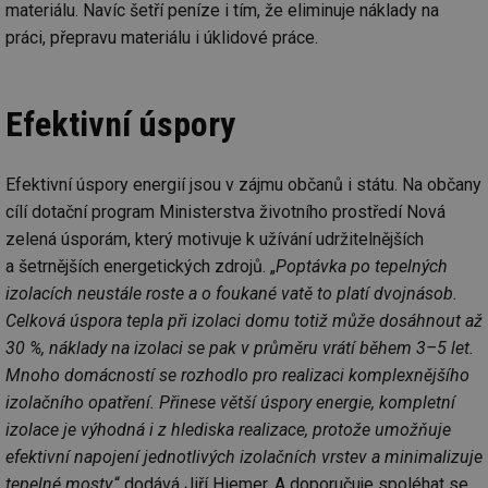
materiálu. Navíc šetří peníze i tím, že eliminuje náklady na
práci, přepravu materiálu i úklidové práce.
Efektivní úspory
Efektivní úspory energií jsou v zájmu občanů i státu. Na občany
cílí dotační program Ministerstva životního prostředí Nová
zelená úsporám, který motivuje k užívání udržitelnějších
a šetrnějších energetických zdrojů. „
Poptávka po tepelných
izolacích neustále roste a o foukané vatě to platí dvojnásob.
Celková úspora tepla při izolaci domu totiž může dosáhnout až
30 %, náklady na izolaci se pak v průměru vrátí během 3–5 let.
Mnoho domácností se rozhodlo pro realizaci komplexnějšího
izolačního opatření. Přinese větší úspory energie, kompletní
izolace je výhodná i z hlediska realizace, protože umožňuje
efektivní napojení jednotlivých izolačních vrstev a minimalizuje
tepelné mosty
,“ dodává Jiří Hiemer. A doporučuje spoléhat se