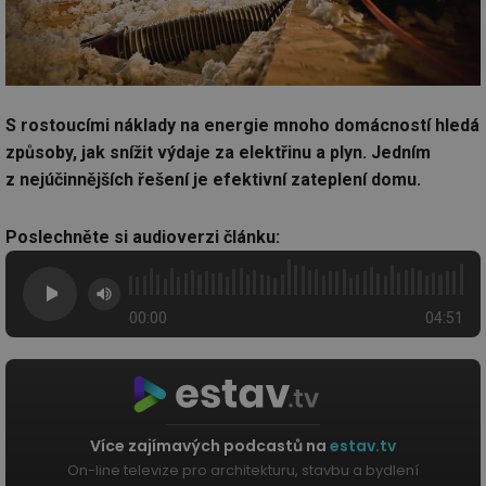
S rostoucími náklady na energie mnoho domácností hledá
způsoby, jak snížit výdaje za elektřinu a plyn. Jedním
z nejúčinnějších řešení je efektivní zateplení domu.
Poslechněte si audioverzi článku:
00:00
04:51
Více zajímavých podcastů na
estav.tv
On-line televize pro architekturu, stavbu a bydlení