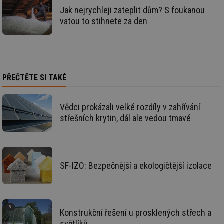
we
Jak nejrychleji zateplit dům? S foukanou
mv
2 měsíce 4
Te
Airtable
vatou to stihnete za den
týdny
co
.tzb-info.cz
po
sl
už
int
vý
vl
po
PŘEČTĚTE SI TAKÉ
Air
us
už
pr
int
Vědci prokázali velké rozdíly v zahřívání
tě
střešních krytin, dál ale vedou tmavé
id
vytapeni.tzb-
10 let
Te
info.cz
co
po
vy
se
SF-IZO: Bezpečnější a ekologičtější izolace
id
stavba.tzb-
10 let
Te
info.cz
co
po
vy
se
Konstrukční řešení u prosklených střech a
_hjFirstSeen
29 minut
So
Hotjar Ltd
59 sekund
na
.tzb-info.cz
světlíků