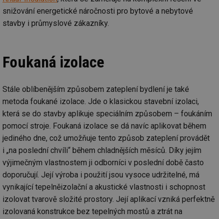
snižování energetické náročnosti pro bytové a nebytové
stavby i průmyslové zákazníky.
Foukaná izolace
Stále oblíbenějším způsobem zateplení bydlení je také
metoda foukané izolace. Jde o klasickou stavební izolaci,
která se do stavby aplikuje speciálním způsobem – foukáním
pomocí stroje. Foukaná izolace se dá navíc aplikovat během
jediného dne, což umožňuje tento způsob zateplení provádět
i „na poslední chvíli“ během chladnějších měsíců. Díky jejím
výjimečným vlastnostem ji odborníci v poslední době často
doporučují. Její výroba i použití jsou vysoce udržitelné, má
vynikající tepelněizolační a akustické vlastnosti i schopnost
izolovat tvarově složité prostory. Její aplikací vzniká perfektně
izolovaná konstrukce bez tepelných mostů a ztrát na