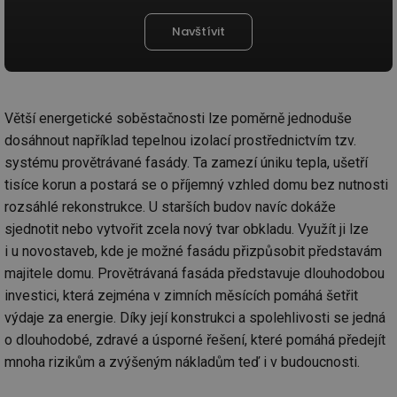
Navštívit
Větší energetické soběstačnosti lze poměrně jednoduše
dosáhnout například tepelnou izolací prostřednictvím tzv.
systému provětrávané fasády. Ta zamezí úniku tepla, ušetří
tisíce korun a postará se o příjemný vzhled domu bez nutnosti
rozsáhlé rekonstrukce. U starších budov navíc dokáže
sjednotit nebo vytvořit zcela nový tvar obkladu. Využít ji lze
i u novostaveb, kde je možné fasádu přizpůsobit představám
majitele domu. Provětrávaná fasáda představuje dlouhodobou
investici, která zejména v zimních měsících pomáhá šetřit
výdaje za energie. Díky její konstrukci a spolehlivosti se jedná
o dlouhodobé, zdravé a úsporné řešení, které pomáhá předejít
mnoha rizikům a zvýšeným nákladům teď i v budoucnosti.