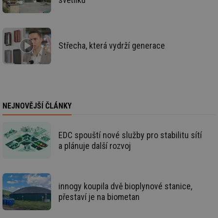
ab
sl
ce
pr
poč
Ne
žá
Střecha, která vydrží generace
id
in
id
forum.tzb-
1 rok
Te
info.cz
co
po
vy
se
NEJNOVĚJŠÍ ČLÁNKY
_hjIncludedInSessionSample
1 minuta
Te
Hotjar Ltd
59 sekund
co
vetrani.tzb-
na
info.cz
ab
EDC spouští nové služby pro stabilitu sítí
Ho
a plánuje další rozvoj
zd
ná
za
vz
de
de
innogy koupila dvě bioplynové stanice,
re
we
přestaví je na biometan
id
voda.tzb-
10 let
Te
info.cz
co