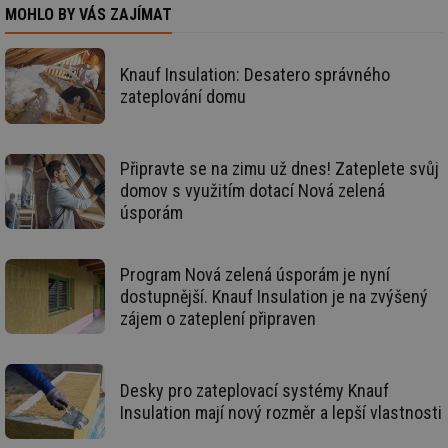
MOHLO BY VÁS ZAJÍMAT
Nezbytně nutné soubory
Výkonové soubory
Knauf Insulation: Desatero správného
Soubory cílení
Funkční soubory
zateplování domu
Nezařazené soubory
Nezbytně nutné soubory cookie umožňují základní
Připravte se na zimu už dnes! Zateplete svůj
funkce webových stránek, jako je přihlášení
uživatele a správa účtu. Webové stránky nelze bez
domov s využitím dotací Nová zelená
nezbytně nutných souborů cookie správně používat.
úsporám
Provider
/
Název
Vyprší
Po
Doména
Program Nová zelená úsporám je nyní
g_state
.forum.tzb-
Zavřením
Sl
info.cz
prohlížeče
př
dostupnější. Knauf Insulation je na zvýšený
po
zájem o zateplení připraven
g_csrf_token
.forum.tzb-
Zavřením
Sl
info.cz
prohlížeče
př
po
Desky pro zateplovací systémy Knauf
id
konference.tzb-
1 rok
Te
info.cz
co
Insulation mají nový rozměr a lepší vlastnosti
po
vy
se