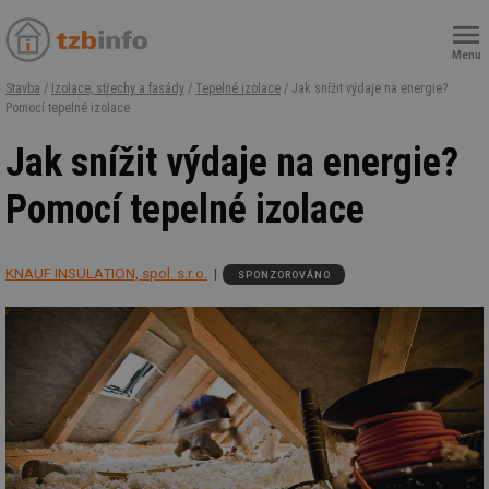
Menu
Stavba
/
Izolace, střechy a fasády
/
Tepelné izolace
/ Jak snížit výdaje na energie?
Pomocí tepelné izolace
Jak snížit výdaje na energie?
Pomocí tepelné izolace
KNAUF INSULATION, spol. s.r.o.
SPONZOROVÁNO