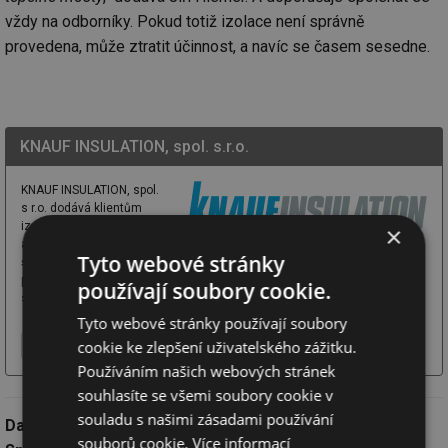
vždy na odborníky. Pokud totiž izolace není správně
provedena, může ztratit účinnost, a navíc se časem sesedne.
KNAUF INSULATION, spol. s.r.o.
KNAUF INSULATION, spol.
s r.o. dodává klientům
izolace ze skelné
×
a kamenné vlny. Nabízí
Tyto webové stránky
široké spektrum produktů
pro bytové a nebytové budovy a zaměřuje se na komplexní řešení ve
používají soubory cookie.
snižování energetické náročnosti. Staví na 30 letech zkušeností a patří ...
Tyto webové stránky používají soubory
cookie ke zlepšení uživatelského zážitku.
Více o firmě
Chci další informace
Webové stránky
Používáním našich webových stránek
souhlasíte se všemi soubory cookie v
souladu s našimi zásadami používání
Datum:
3.10.2024
souborů cookie.
Více informací