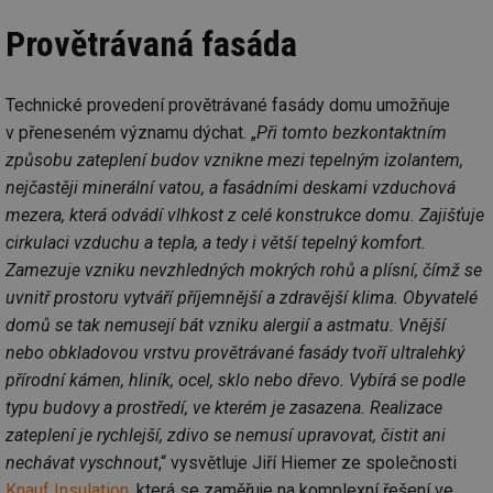
Provětrávaná fasáda
Technické provedení provětrávané fasády domu umožňuje
v přeneseném významu dýchat. „
Při tomto bezkontaktním
způsobu zateplení budov vznikne mezi tepelným izolantem,
nejčastěji minerální vatou, a fasádními deskami vzduchová
mezera, která odvádí vlhkost z celé konstrukce domu. Zajišťuje
cirkulaci vzduchu a tepla, a tedy i větší tepelný komfort.
Zamezuje vzniku nevzhledných mokrých rohů a plísní, čímž se
uvnitř prostoru vytváří příjemnější a zdravější klima. Obyvatelé
domů se tak nemusejí bát vzniku alergií a astmatu. Vnější
nebo obkladovou vrstvu provětrávané fasády tvoří ultralehký
přírodní kámen, hliník, ocel, sklo nebo dřevo. Vybírá se podle
typu budovy a prostředí, ve kterém je zasazena. Realizace
zateplení je rychlejší, zdivo se nemusí upravovat, čistit ani
nechávat vyschnout
,“ vysvětluje Jiří Hiemer ze společnosti
Knauf Insulation
, která se zaměřuje na komplexní řešení ve