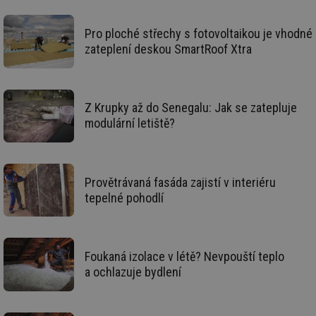
_hjAbsoluteSessionInProgress
29 minut
So
Hotjar Ltd
59 sekund
na
.tzb-info.cz
Pro ploché střechy s fotovoltaikou je vhodné
ab
zateplení deskou SmartRoof Xtra
sl
ce
pr
poč
Ne
žá
Z Krupky až do Senegalu: Jak se zatepluje
id
in
modulární letiště?
id
vetrani.tzb-
10 let
Te
info.cz
co
po
vy
se
Provětrávaná fasáda zajistí v interiéru
tepelné pohodlí
_hjIncludedInSessionSample
1 minuta
Te
Hotjar Ltd
59 sekund
co
elektro.tzb-
na
info.cz
ab
Ho
zd
Foukaná izolace v létě? Nevpouští teplo
ná
za
a ochlazuje bydlení
vz
de
de
re