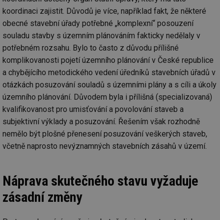
koordinaci zajistit. Důvodů je více, například fakt, že některé
obecné stavební úřady potřebné „komplexní“ posouzení
souladu stavby s územním plánováním fakticky nedělaly v
potřebném rozsahu. Bylo to často z důvodu přílišné
komplikovanosti pojetí územního plánování v České republice
a chybějícího metodického vedení úředníků stavebních úřadů v
otázkách posuzování souladů s územními plány a s cíli a úkoly
územního plánování. Důvodem byla i přílišná (specializovaná)
kvalifikovanost pro umisťování a povolování staveb a
subjektivní výklady a posuzování. Řešením však rozhodně
nemělo být plošné přenesení posuzování veškerých staveb,
včetně naprosto nevýznamných stavebních zásahů v území.
Náprava skutečného stavu vyžaduje
zásadní změny