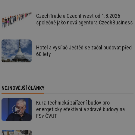
pr
int
tě
CzechTrade a CzechInvest od 1.8.2026
id
vytapeni.tzb-
10 let
Te
společně jako nová agentura CzechBusiness
info.cz
co
po
vy
se
id
stavba.tzb-
10 let
Te
Hotel a vysílač Ještěd se začal budovat před
info.cz
co
60 lety
po
vy
se
_hjFirstSeen
29 minut
So
Hotjar Ltd
59 sekund
na
.tzb-info.cz
ab
sl
NEJNOVĚJŠÍ ČLÁNKY
ce
pr
poč
Ne
Kurz Technická zařízení budov pro
žá
energeticky efektivní a zdravé budovy na
id
in
FSv ČVUT
id
forum.tzb-
1 rok
Te
info.cz
co
po