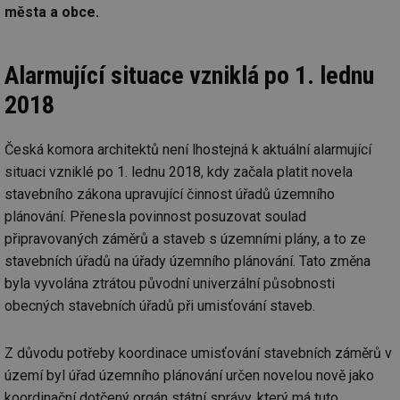
města a obce.
Alarmující situace vzniklá po 1. lednu
2018
Česká komora architektů není lhostejná k aktuální alarmující
situaci vzniklé po 1. lednu 2018, kdy začala platit novela
stavebního zákona upravující činnost úřadů územního
plánování. Přenesla povinnost posuzovat soulad
připravovaných záměrů a staveb s územními plány, a to ze
stavebních úřadů na úřady územního plánování. Tato změna
byla vyvolána ztrátou původní univerzální působnosti
obecných stavebních úřadů při umisťování staveb.
Z důvodu potřeby koordinace umisťování stavebních záměrů v
území byl úřad územního plánování určen novelou nově jako
koordinační dotčený orgán státní správy, který má tuto