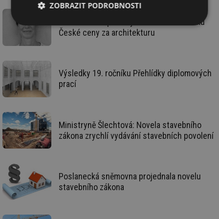
ZOBRAZIT PODROBNOSTI
Imke Woelk – porotkyně letošního ročníku
Nezbytně
Výkonové
Soubory
České ceny za architekturu
nutné
soubory
cílení
soubory
Výsledky 19. ročníku Přehlídky diplomových
Funkční soubory
Nezařazené
prací
soubory
Ministryně Šlechtová: Novela stavebního
zákona zrychlí vydávání stavebních povolení
Nezbytně nutné soubory
Výkonové soubory
Soubory cílení
Funkční soubory
Poslanecká sněmovna projednala novelu
Nezařazené soubory
stavebního zákona
Nezbytně nutné soubory cookie umožňují základní
funkce webových stránek, jako je přihlášení
uživatele a správa účtu. Webové stránky nelze bez