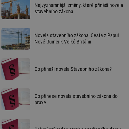
nezbytně nutných souborů cookie správně používat.
Nejvýznamnější změny, které přináší novela
stavebního zákona
Provider
/
Název
Vyprší
Po
Doména
g_state
.forum.tzb-
Zavřením
Sl
info.cz
prohlížeče
př
po
Novela stavebního zákona: Cesta z Papui
Nové Guinei k Velké Británii
g_csrf_token
.forum.tzb-
Zavřením
Sl
info.cz
prohlížeče
př
po
id
konference.tzb-
1 rok
Te
info.cz
co
po
Co přináší novela Stavebního zákona?
vy
se
_hjAbsoluteSessionInProgress
29 minut
So
Hotjar Ltd
59 sekund
na
.tzb-info.cz
ab
sl
Co přinese novela stavebního zákona do
ce
praxe
pr
poč
Ne
žá
id
in