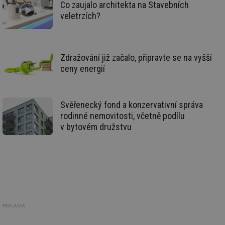
vy
Co zaujalo architekta na Stavebních
se
veletrzích?
_hjIncludedInSessionSample
1 minuta
Te
Hotjar Ltd
59 sekund
co
vetrani.tzb-
na
info.cz
ab
Ho
Zdražování již začalo, připravte se na vyšší
zd
ná
ceny energií
za
vz
de
de
re
Svěřenecký fond a konzervativní správa
we
rodinné nemovitosti, včetně podílu
id
voda.tzb-
10 let
Te
v bytovém družstvu
info.cz
co
po
vy
se
id
kalkulator.tzb-
1 rok
Te
info.cz
co
po
vy
se
id
oze.tzb-info.cz
10 let
Te
REKLAMA
co
po