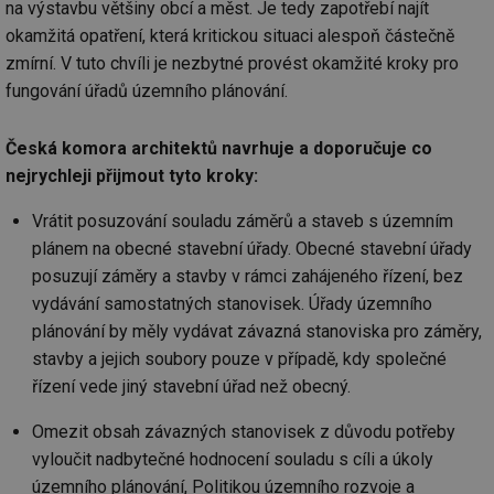
na výstavbu většiny obcí a měst. Je tedy zapotřebí najít
okamžitá opatření, která kritickou situaci alespoň částečně
zmírní. V tuto chvíli je nezbytné provést okamžité kroky pro
fungování úřadů územního plánování.
Česká komora architektů navrhuje a doporučuje co
nejrychleji přijmout tyto kroky:
Vrátit posuzování souladu záměrů a staveb s územním
plánem na obecné stavební úřady. Obecné stavební úřady
posuzují záměry a stavby v rámci zahájeného řízení, bez
vydávání samostatných stanovisek. Úřady územního
plánování by měly vydávat závazná stanoviska pro záměry,
stavby a jejich soubory pouze v případě, kdy společné
řízení vede jiný stavební úřad než obecný.
Omezit obsah závazných stanovisek z důvodu potřeby
vyloučit nadbytečné hodnocení souladu s cíli a úkoly
územního plánování, Politikou územního rozvoje a