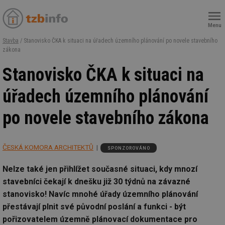
Menu
Stavba
/ Stanovisko ČKA k situaci na úřadech územního plánování po novele stavebního
zákona
Stanovisko ČKA k situaci na
úřadech územního plánování
po novele stavebního zákona
ČESKÁ KOMORA ARCHITEKTŮ
SPONZOROVÁNO
Nelze také jen přihlížet současné situaci, kdy mnozí
stavebníci čekají k dnešku již 30 týdnů na závazné
stanovisko! Navíc mnohé úřady územního plánování
přestávají plnit své původní poslání a funkci - být
pořizovatelem územně plánovací dokumentace pro