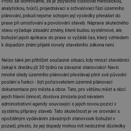
Proto se domníváme, že je zbytečné cizelovat metodickou,
analytickou, tvůrčí, projednávací a schvalovací fázi územního
plánování, pokud nejsme schopni její výsledky přenášet do
praxe při umisťování a povolování staveb. Náprava skutečného
stavu vyžaduje zásadní změny, které budou systémové, ale
bohužel jejich aplikace do praxe si vyžádá čas, který vzhledem
k dopadům znění přijaté novely stavebního zákona není.
Nelze také jen přihlížet současné situaci, kdy mnozí stavebníci
čekají k dnešku již 30 týdnů na závazné stanovisko! Navíc
mnohé úřady územního plánování přestávají plnit své původní
poslání a funkci - být pořizovatelem územně plánovací
dokumentace pro města a obce. Tato, pro většinu měst a obcí
jejich hlavní činnost, doslova zmizela pod návalem
administrativní agendy související s jejich novou pozicí v
systému přípravy staveb. Tato skutečnost je ve srovnání s
opožděným vydáváním závazných stanovisek bohužel v
pozadí, přesto, že její dopady mohou mít nedozírné důsledky