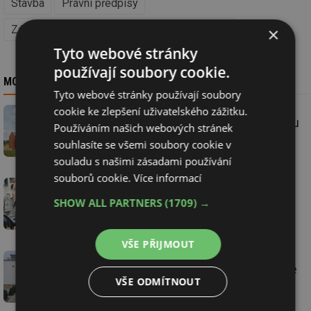
Stavba
Právní předpisy
Zákon č. 183/2006 Sb. a související předpisy
×
Tyto webové stránky
používají soubory cookie.
MOHLO BY VÁS ZAJÍMAT
Tyto webové stránky používají soubory
cookie ke zlepšení uživatelského zážitku.
Chata u rybníka České ceny za architekturu
Používáním našich webových stránek
2019
souhlasíte se všemi soubory cookie v
souladu s našimi zásadami používání
souborů cookie.
Více informací
Matěj Šebek z FA ČVUT vítězem 20. ročníku
SHOW ALL PARTNERS
(1709) →
Přehlídky diplomových prací
VŠE PŘIJMOUT
Stanovisko ČKA k návrhu zákona o ochraně
VŠE ODMÍTNOUT
památkového fondu