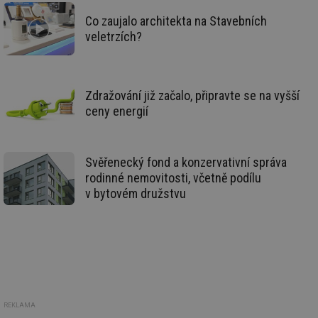
59 sekund
co
voda.tzb-
na
info.cz
Co zaujalo architekta na Stavebních
ab
Ho
veletrzích?
zd
ná
za
vz
de
de
Zdražování již začalo, připravte se na vyšší
re
ceny energií
we
__gfp_64b
1 rok
Je
Gemius
so
.tzb-info.cz
kt
Svěřenecký fond a konzervativní správa
spr
da
rodinné nemovitosti, včetně podílu
co
v bytovém družstvu
ná
we
__cf_bm
29 minut
Te
Cloudflare Inc.
59 sekund
co
.vimeo.com
po
ro
li
To
př
by
po
REKLAMA
zp