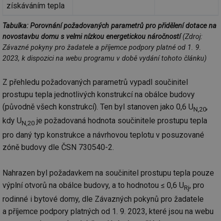
získáváním tepla
Tabulka: Porovnání požadovaných parametrů pro přidělení dotace na
novostavbu domu s velmi nízkou energetickou náročností
(Zdroj:
Závazné pokyny pro žadatele a příjemce podpory platné od 1. 9.
2023, k dispozici na webu programu v době vydání tohoto článku)
Z přehledu požadovaných parametrů vypadl součinitel
prostupu tepla jednotlivých konstrukcí na obálce budovy
(původně všech konstrukcí). Ten byl stanoven jako 0,6 U
,
N,20
kdy U
je požadovaná hodnota součinitele prostupu tepla
N,20
pro daný typ konstrukce a návrhovou teplotu v posuzované
zóně budovy dle ČSN 730540-2.
Nahrazen byl požadavkem na součinitel prostupu tepla pouze
výplní otvorů na obálce budovy, a to hodnotou ≤ 0,6 U
, pro
Rj
rodinné i bytové domy, dle Závazných pokynů pro žadatele
a příjemce podpory platných od 1. 9. 2023, které jsou na webu