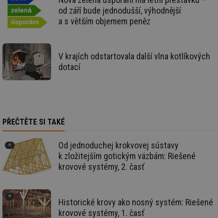
po
vy
od září bude jednodušší, výhodnější
se
a s větším objemem peněz
_hjIncludedInSessionSample
1 minuta
Te
Hotjar Ltd
59 sekund
co
oze.tzb-info.cz
na
ab
V krajích odstartovala další vlna kotlíkových
Ho
zd
dotací
ná
za
vz
de
de
re
we
PŘEČTĚTE SI TAKÉ
_dc_gtm_UA-5901706-1
.tzb-info.cz
58 sekund
Te
co
př
Od jednoduchej krokvovej sústavy
w
po
k zložitejším gotickým väzbám: Riešené
Sp
Go
krovové systémy, 2. časť
da
kó
Po
lz
za
Historické krovy ako nosný systém: Riešené
nu
krovové systémy, 1. časť
be