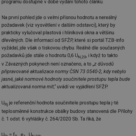
programu dostupné v době vydání tohoto článku.
Na první pohled jde o velmi přísnou hodnotu a nereálný
požadavek (viz vysvětlení v dalším odstavci), který by
prakticky vylučoval plastová i hliníková okna a většinu
dřevěných. Dle informací od SFŽP, které si portál TZB-info
vyžádal, jde však o tiskovou chybu. Reálně dle současných
požadavků jde stále o hodnotu 0,6 U
, i když to takto
N,20
v Závazných pokynech není označeno, a to „
z důvodů
připravované aktualizace normy ČSN 73 0540-2, kdy nebylo
jasné, jaké normové hodnoty součinitele prostupu tepla bude
aktualizovaná norma mít
,“ uvádí ve vyjádření SFŽP.
U
je referenční hodnota součinitele prostupu tepla j-té
Rj
teplosměnné konstrukce obálky budovy stanovená dle Přílohy
č. 1 odst. 6 vyhlášky č. 264/2020 Sb. Ta říká, že
U
= f
. e
. U
,