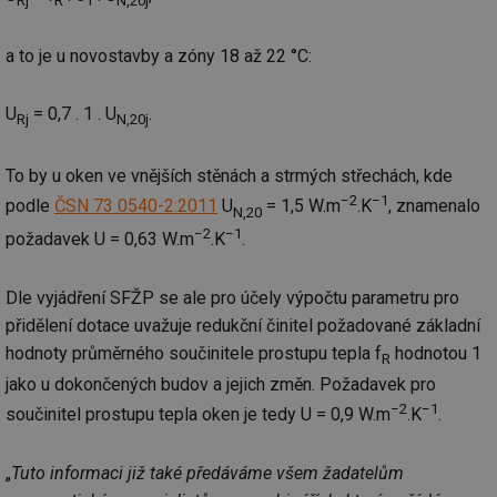
Rj
R
1
N,20j
a to je u novostavby a zóny 18 až 22 °C:
U
= 0,7 . 1 . U
.
Rj
N,20j
To by u oken ve vnějších stěnách a strmých střechách, kde
−2
−1
podle
ČSN 73 0540-2:2011
U
= 1,5 W.m
.K
, znamenalo
N,20
−2
−1
požadavek U = 0,63 W.m
.K
.
Dle vyjádření SFŽP se ale pro účely výpočtu parametru pro
přidělení dotace uvažuje redukční činitel požadované základní
hodnoty průměrného součinitele prostupu tepla f
hodnotou 1
R
jako u dokončených budov a jejich změn. Požadavek pro
−2
−1
součinitel prostupu tepla oken je tedy U = 0,9 W.m
.K
.
„
Tuto informaci již také předáváme všem žadatelům