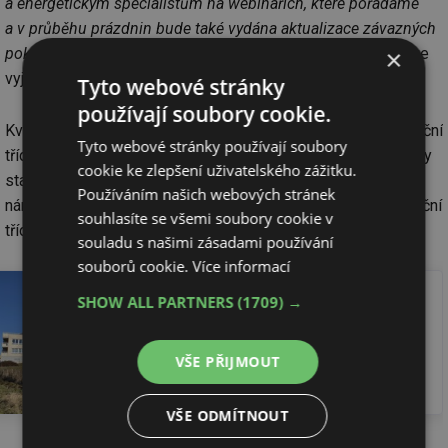
a energetickým specialistům na webinářích, které pořádáme
a v průběhu prázdnin bude také vydána aktualizace závazných
pokynů pro žadatele, kde bude tato chyba opravena
,“ uvádí ve
×
vyjádření SFŽP.
Tyto webové stránky
používají soubory cookie.
Kvalita kompletní obálky budovy se nadále dokládá klasifikační
Tyto webové stránky používají soubory
třídou průměrného součinitele prostupu tepla obálkou budovy
cookie ke zlepšení uživatelského zážitku.
stanovená dle vyhlášky 264/2020 Sb. o energetické
Používáním našich webových stránek
náročnosti budov. U rodinných domů je požadována klasifikační
souhlasíte se všemi soubory cookie v
třída A, u bytových domů klasifikační třída B.
souladu s našimi zásadami používání
souborů cookie.
Více informací
Přečtěte si také
SHOW ALL PARTNERS
(1709) →
Přehledně: NZÚ Bytové domy
– základní program
VŠE PŘIJMOUT
Přečíst článek
VŠE ODMÍTNOUT