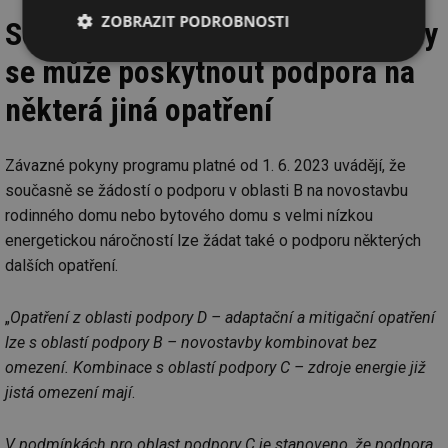
ZOBRAZIT PODROBNOSTI
Současně s podporou novostavby
se může poskytnout podpora na
Nezbytně
Výkonové
Soubory
nutné
soubory
cílení
soubory
některá jiná opatření
Závazné pokyny programu platné od 1. 6. 2023 uvádějí, že
Funkční soubory
Nezařazené
současně se žádostí o podporu v oblasti B na novostavbu
soubory
rodinného domu nebo bytového domu s velmi nízkou
energetickou náročností lze žádat také o podporu některých
dalších opatření.
„
Opatření z oblasti podpory D – adaptační a mitigační opatření
Nezbytně nutné soubory
Výkonové soubory
lze s oblastí podpory B – novostavby kombinovat bez
Soubory cílení
Funkční soubory
omezení. Kombinace s oblastí podpory C – zdroje energie již
Nezařazené soubory
jistá omezení mají
.
Nezbytně nutné soubory cookie umožňují základní
funkce webových stránek, jako je přihlášení
V podmínkách pro oblast podpory C je stanoveno, že podpora