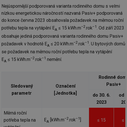
Nejúspornější podporovaná varianta rodinného domu s velmi
nízkou energetickou náročností nazvaná Pasiv+ podporovaná
do konce června 2023 obsahovala požadavek na měrnou roční
−2
−1
potřebu tepla na vytápění E
≤ 15 kWh.m
.rok
. Od září 2023
A
obsahuje jediná podporovaná varianta rodinného domu Pasiv+
−2
−1
požadavek v hodnotě E
≤ 20 kWh.m
.rok
. U bytových domů
A
se požadavek na měrnou roční potřebu tepla na vytápění
−2
−1
E
≤ 15 kWh.m
.rok
nemění.
A
Rodinné dom
Pasiv+
Sledovaný
Označení
parametr
[Jednotka]
do 30. 6.
od 
2023
20
Měrná roční
−2
−1
E
[kWh.m
.rok
]
potřeba tepla na
≤ 15
≤ 
A