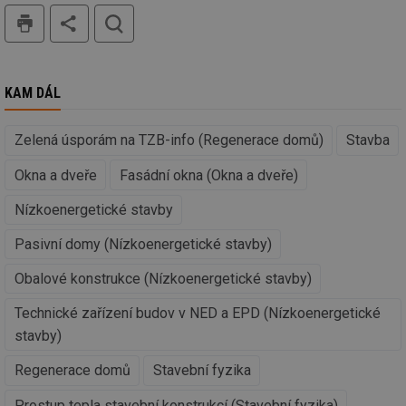
už
tisk
hledat
pr
int
tě
id
vytapeni.tzb-
10 let
Te
info.cz
co
KAM DÁL
po
vy
se
Zelená úsporám na TZB-info (Regenerace domů)
Stavba
id
stavba.tzb-
10 let
Te
info.cz
co
po
Okna a dveře
Fasádní okna (Okna a dveře)
vy
se
Nízkoenergetické stavby
_hjFirstSeen
29 minut
So
Hotjar Ltd
59 sekund
na
.tzb-info.cz
Pasivní domy (Nízkoenergetické stavby)
ab
sl
ce
Obalové konstrukce (Nízkoenergetické stavby)
pr
poč
Technické zařízení budov v NED a EPD (Nízkoenergetické
Ne
žá
stavby)
id
in
Regenerace domů
Stavební fyzika
id
forum.tzb-
1 rok
Te
info.cz
co
po
Prostup tepla stavební konstrukcí (Stavební fyzika)