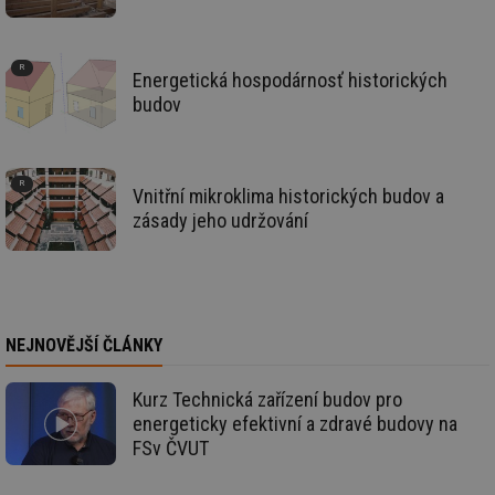
sk
fu
sp
ná
je
Energetická hospodárnosť historických
kte
id
budov
př
úč
An
id
energetika.tzb-
10 let
Te
info.cz
co
Vnitřní mikroklima historických budov a
po
zásady jeho udržování
vy
se
_hjIncludedInSessionSample
1 minuta
Te
Hotjar Ltd
59 sekund
co
kalkulator.tzb-
na
info.cz
ab
Ho
NEJNOVĚJŠÍ ČLÁNKY
zd
ná
za
vz
Kurz Technická zařízení budov pro
de
energeticky efektivní a zdravé budovy na
de
re
FSv ČVUT
we
_hjIncludedInSessionSample
1 minuta
Te
Hotjar Ltd