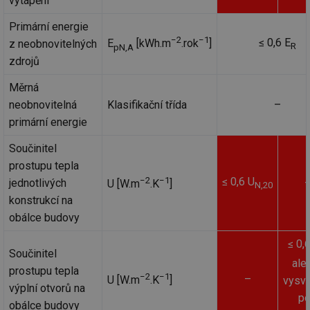
vytápění
Primární energie
−2
−1
≤ 0,6 E
E
[kWh.m
.rok
]
z neobnovitelných
R
pN,A
zdrojů
Měrná
neobnovitelná
Klasifikační třída
–
primární energie
Součinitel
prostupu tepla
−2
−1
≤ 0,6 U
jednotlivých
U [W.m
.K
]
N,20
konstrukcí na
obálce budovy
≤ 0,
Součinitel
ale 
prostupu tepla
−2
−1
–
U [W.m
.K
]
vysvě
výplní otvorů na
p
obálce budovy