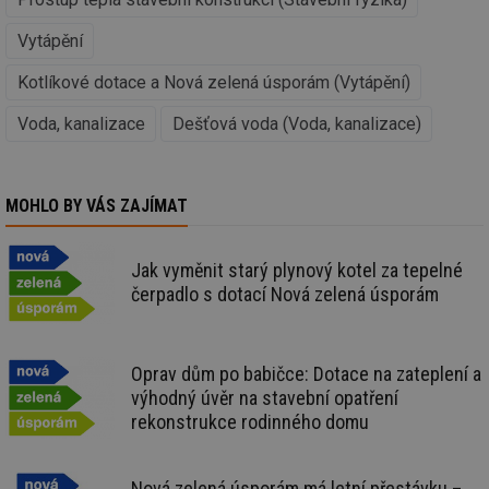
vy
se
Vytápění
_hjIncludedInSessionSample
1 minuta
Te
Hotjar Ltd
59 sekund
co
vetrani.tzb-
Kotlíkové dotace a Nová zelená úsporám (Vytápění)
na
info.cz
ab
Ho
Voda, kanalizace
Dešťová voda (Voda, kanalizace)
zd
ná
za
vz
de
MOHLO BY VÁS ZAJÍMAT
de
re
we
Jak vyměnit starý plynový kotel za tepelné
id
voda.tzb-
10 let
Te
info.cz
co
čerpadlo s dotací Nová zelená úsporám
po
vy
se
id
kalkulator.tzb-
1 rok
Te
Oprav dům po babičce: Dotace na zateplení a
info.cz
co
výhodný úvěr na stavební opatření
po
vy
rekonstrukce rodinného domu
se
id
oze.tzb-info.cz
10 let
Te
co
Nová zelená úsporám má letní přestávku –