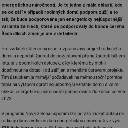
energetickou náročností. Je to jedna z mála oblastí, kde
se od září v případě rodinných domů podpora zúží, a to
tak, že bude podporována jen energeticky nejúspornější
varianta ze třech, které se podporovaly do konce června.
Řada dílčích změn je ale v detailech.
Pro žadatele, kteří mají např. rozpracovaný projekt rodinného
domu a nepodali žádost do pozastavení příjmu žádostí během
léta, je v podmínkách ústupek, díky kterému by mohli
dosáhnout na dotaci i od září jen s menšími úpravami projektu.
Tím ústupkem je mírnější požadavek na měrnou roční potřeba
tepla na vytápění oproti nejúspornější variantě domu s velmi
nízkou energetickou náročností podporované do konce června
2023.
V programu Nová zelená úsporám lze od září získat dotaci na
rodinný dům s velmi nízkou energetickou náročností ve výši
535 tisíc korun
, to je o 35 tisíc více, než byla dotace na