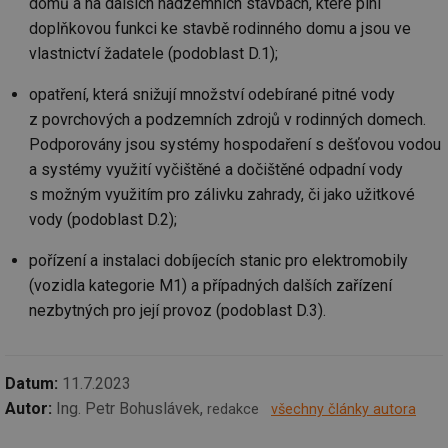
domů a na dalších nadzemních stavbách, které plní
id
vetrani.tzb-
10 let
Te
doplňkovou funkci ke stavbě rodinného domu a jsou ve
info.cz
co
po
vlastnictví žadatele (podoblast D.1);
vy
se
opatření, která snižují množství odebírané pitné vody
_hjIncludedInSessionSample
1 minuta
Te
Hotjar Ltd
z povrchových a podzemních zdrojů v rodinných domech.
59 sekund
co
elektro.tzb-
na
info.cz
Podporovány jsou systémy hospodaření s dešťovou vodou
ab
Ho
a systémy využití vyčištěné a dočištěné odpadní vody
zd
ná
s možným využitím pro zálivku zahrady, či jako užitkové
za
vz
vody (podoblast D.2);
de
de
re
pořízení a instalaci dobíjecích stanic pro elektromobily
we
(vozidla kategorie M1) a případných dalších zařízení
mv
2 měsíce 4
Te
Airtable
nezbytných pro její provoz (podoblast D.3).
týdny
co
.tzb-info.cz
po
sl
už
int
Datum:
11.7.2023
vý
vl
Autor:
Ing. Petr Bohuslávek,
redakce
všechny články autora
po
Air
us