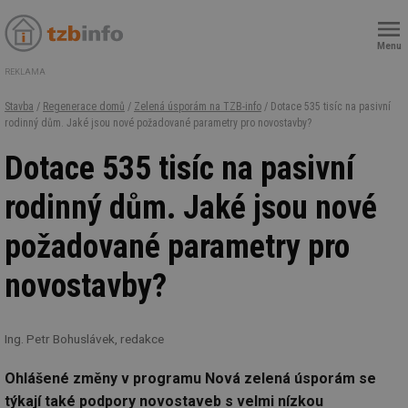
Menu
REKLAMA
Stavba
/
Regenerace domů
/
Zelená úsporám na TZB-info
/ Dotace 535 tisíc na pasivní
rodinný dům. Jaké jsou nové požadované parametry pro novostavby?
Dotace 535 tisíc na pasivní
rodinný dům. Jaké jsou nové
požadované parametry pro
novostavby?
Ing. Petr Bohuslávek, redakce
Ohlášené změny v programu Nová zelená úsporám se
týkají také podpory novostaveb s velmi nízkou