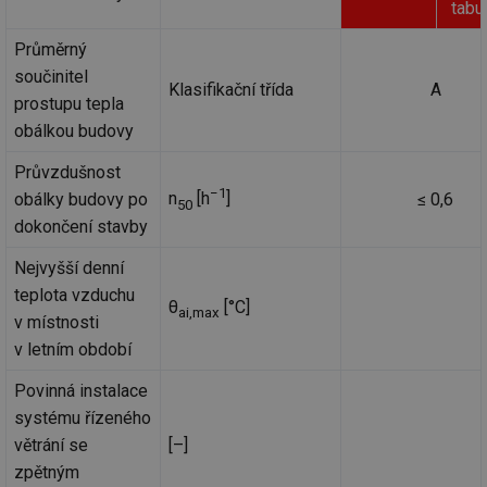
tabu
Průměrný
součinitel
Klasifikační třída
A
prostupu tepla
obálkou budovy
Průvzdušnost
−1
n
[h
]
obálky budovy po
≤ 0,6
50
dokončení stavby
Nejvyšší denní
teplota vzduchu
θ
[°C]
ai,max
v místnosti
v letním období
Povinná instalace
systému řízeného
větrání se
[–]
zpětným