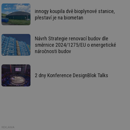
po
vy
se
innogy koupila dvě bioplynové stanice,
přestaví je na biometan
_hjIncludedInSessionSample
1 minuta
Te
Hotjar Ltd
59 sekund
co
vetrani.tzb-
na
info.cz
ab
Ho
zd
Návrh Strategie renovací budov dle
ná
směrnice 2024/1275/EU o energetické
za
vz
náročnosti budov
de
de
re
we
id
voda.tzb-
10 let
Te
2 dny Konference DesignBlok Talks
info.cz
co
po
vy
se
id
kalkulator.tzb-
1 rok
Te
info.cz
co
po
vy
se
id
oze.tzb-info.cz
10 let
Te
co
REKLAMA