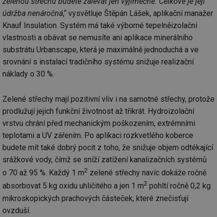
zelenou střechu budete zalévat jen výjimečně. Celkově je její
údržba nenáročná
,“ vysvětluje Štěpán Lášek, aplikační manažer
Knauf Insulation. Systém má také výborné tepelněizolační
vlastnosti a obávat se nemusíte ani aplikace minerálního
substrátu Urbanscape, která je maximálně jednoduchá a ve
srovnání s instalací tradičního systému snižuje realizační
náklady o 30 %.
Zelené střechy mají pozitivní vliv i na samotné střechy, protože
prodlužují jejich funkční životnost až třikrát. Hydroizolační
vrstvu chrání před mechanickým poškozením, extrémními
teplotami a UV zářením. Po aplikaci rozkvetlého koberce
budete mít také dobrý pocit z toho, že snižuje objem odtékající
srážkové vody, čímž se sníží zatížení kanalizačních systémů
2
o 70 až 95 %. Každý 1 m
zelené střechy navíc dokáže ročně
2
absorbovat 5 kg oxidu uhličitého a jen 1 m
pohltí ročně 0,2 kg
mikroskopických prachových částeček, které znečisťují
ovzduší.