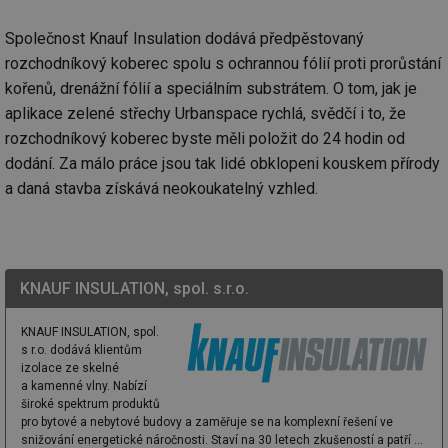
Společnost Knauf Insulation dodává předpěstovaný
rozchodníkový koberec spolu s ochrannou fólií proti prorůstání
kořenů, drenážní fólií a speciálním substrátem. O tom, jak je
aplikace zelené střechy Urbanspace rychlá, svědčí i to, že
rozchodníkový koberec byste měli položit do 24 hodin od
dodání. Za málo práce jsou tak lidé obklopeni kouskem přírody
a daná stavba získává neokoukatelný vzhled.
KNAUF INSULATION, spol. s.r.o.
KNAUF INSULATION, spol.
s r.o. dodává klientům
izolace ze skelné
a kamenné vlny. Nabízí
široké spektrum produktů
pro bytové a nebytové budovy a zaměřuje se na komplexní řešení ve
snižování energetické náročnosti. Staví na 30 letech zkušeností a patří ...