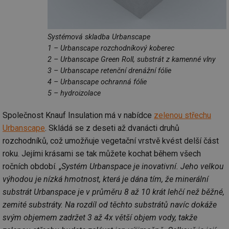
Systémová skladba Urbanscape
1 – Urbanscape rozchodníkový koberec
2 – Urbanscape Green Roll, substrát z kamenné vlny
3 – Urbanscape retenční drenážní fólie
4 – Urbanscape ochranná fólie
5 – hydroizolace
Společnost Knauf Insulation má v nabídce
zelenou střechu
Urbanscape
. Skládá se z deseti až dvanácti druhů
rozchodníků, což umožňuje vegetační vrstvě kvést delší část
roku. Jejími krásami se tak můžete kochat během všech
ročních období. „
Systém Urbanspace je inovativní. Jeho velkou
výhodou je nízká hmotnost, která je dána tím, že minerální
substrát Urbanspace je v průměru 8 až 10 krát lehčí než běžné,
zemité substráty. Na rozdíl od těchto substrátů navíc dokáže
svým objemem zadržet 3 až 4x větší objem vody, takže