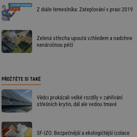
id
vetrani.tzb-
10 let
Te
Z diáře řemeslníka: Zateplování v praxi 2019
info.cz
co
po
vy
se
_hjIncludedInSessionSample
1 minuta
Te
Hotjar Ltd
Zelená střecha upoutá vzhledem a nadchne
59 sekund
co
elektro.tzb-
na
info.cz
nenáročnou péčí
ab
Ho
zd
ná
za
vz
de
de
PŘEČTĚTE SI TAKÉ
re
we
mv
2 měsíce 4
Te
Airtable
Vědci prokázali velké rozdíly v zahřívání
týdny
co
.tzb-info.cz
po
střešních krytin, dál ale vedou tmavé
sl
už
int
vý
vl
po
Air
SF-IZO: Bezpečnější a ekologičtější izolace
us