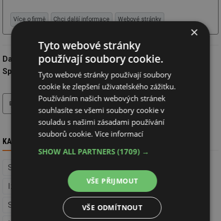
Více o firmě
Chci další informace
Webové stránky
×
Tyto webové stránky
používají soubory cookie.
Datum:
21.5.2020
Společnost:
KNAUF INSULATION, spol. s.r.o.
Tyto webové stránky používají soubory
cookie ke zlepšení uživatelského zážitku.
tisk
hledat
Používáním našich webových stránek
souhlasíte se všemi soubory cookie v
souladu s našimi zásadami používání
souborů cookie.
Více informací
KAM DÁL
SHOW ALL PARTNERS
(1709) →
Střechy (Izolace, střechy a fasády)
VŠE PŘIJMOUT
Izolace, střechy a fasády
Stavba
Střešní krytiny (Izolace, střechy a fasády)
VŠE ODMÍTNOUT