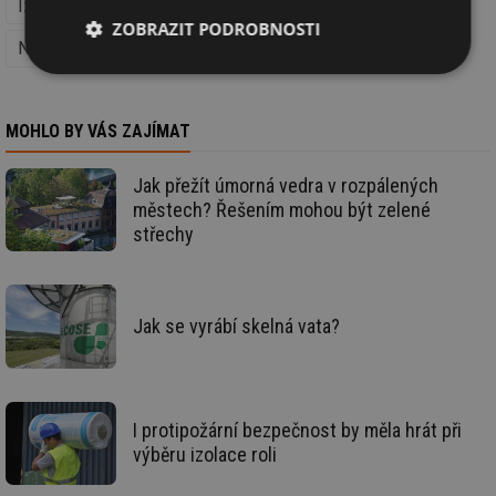
Izolace proti vodě a radonu (Izolace, střechy a fasády)
ZOBRAZIT PODROBNOSTI
Nízkoenergetické stavby
Regenerace domů
Nezbytně
Výkonové
Soubory
nutné
soubory
cílení
soubory
MOHLO BY VÁS ZAJÍMAT
Jak přežít úmorná vedra v rozpálených
Funkční soubory
Nezařazené
městech? Řešením mohou být zelené
soubory
střechy
Jak se vyrábí skelná vata?
Nezbytně nutné soubory
Výkonové soubory
Soubory cílení
Funkční soubory
I protipožární bezpečnost by měla hrát při
Nezařazené soubory
výběru izolace roli
Nezbytně nutné soubory cookie umožňují základní
funkce webových stránek, jako je přihlášení