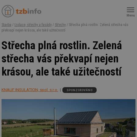
Menu
Stavba
/
Izolace, střechy a fasády
/
Střechy
/ Střecha plná rostlin. Zelená střecha vás
překvapí nejen krásou, ale také užitečností
Střecha plná rostlin. Zelená
střecha vás překvapí nejen
krásou, ale také užitečností
KNAUF INSULATION, spol. s.r.o.
SPONZOROVÁNO