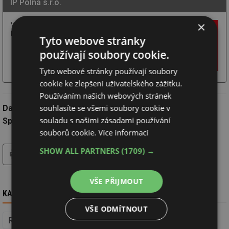
IP Polná s.r.o.
×
Výhradní tuzemský dodavatel systému foukané
kamenné vlny MAGMARELAX.
Tyto webové stránky
používají soubory cookie.
Více
Chci další
Webové
o firmě
informace
stránky
Tyto webové stránky používají soubory
cookie ke zlepšení uživatelského zážitku.
Používáním našich webových stránek
souhlasíte se všemi soubory cookie v
Datum:
20.5.2025
souladu s našimi zásadami používání
Společnost:
IP Polná s.r.o.
souborů cookie.
Více informací
tisk
hledat
SHOW ALL PARTNERS
(1709) →
VŠE PŘIJMOUT
KAM DÁL
VŠE ODMÍTNOUT
Regenerace domů
Hrubá stavba