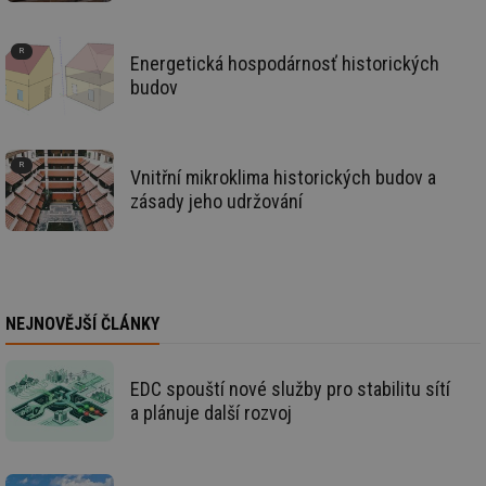
pr
int
tě
Energetická hospodárnosť historických
id
vytapeni.tzb-
10 let
Te
budov
info.cz
co
po
vy
se
id
stavba.tzb-
10 let
Te
Vnitřní mikroklima historických budov a
info.cz
co
zásady jeho udržování
po
vy
se
_hjFirstSeen
29 minut
So
Hotjar Ltd
59 sekund
na
.tzb-info.cz
ab
sl
ce
NEJNOVĚJŠÍ ČLÁNKY
pr
poč
Ne
žá
EDC spouští nové služby pro stabilitu sítí
id
a plánuje další rozvoj
in
id
forum.tzb-
1 rok
Te
info.cz
co
po