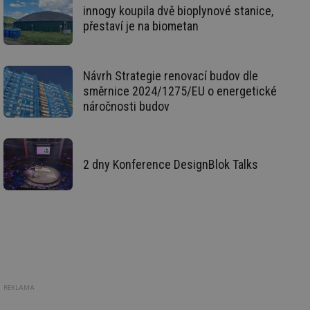
vy
innogy koupila dvě bioplynové stanice,
se
přestaví je na biometan
_hjIncludedInSessionSample
1 minuta
Te
Hotjar Ltd
59 sekund
co
vetrani.tzb-
na
info.cz
ab
Ho
Návrh Strategie renovací budov dle
zd
směrnice 2024/1275/EU o energetické
ná
za
náročnosti budov
vz
de
de
re
we
2 dny Konference DesignBlok Talks
id
voda.tzb-
10 let
Te
info.cz
co
po
vy
se
id
kalkulator.tzb-
1 rok
Te
info.cz
co
po
vy
se
id
oze.tzb-info.cz
10 let
Te
REKLAMA
co
po