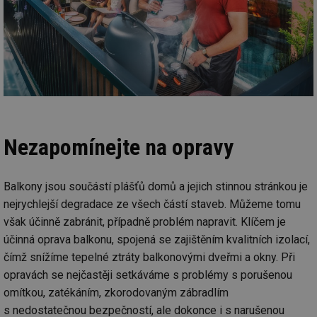
Nezapomínejte na opravy
Balkony jsou součástí plášťů domů a jejich stinnou stránkou je
nejrychlejší degradace ze všech částí staveb. Můžeme tomu
však účinně zabránit, případně problém napravit. Klíčem je
účinná oprava balkonu, spojená se zajištěním kvalitních izolací,
čímž snížíme tepelné ztráty balkonovými dveřmi a okny. Při
opravách se nejčastěji setkáváme s problémy s porušenou
omítkou, zatékáním, zkorodovaným zábradlím
s nedostatečnou bezpečností, ale dokonce i s narušenou