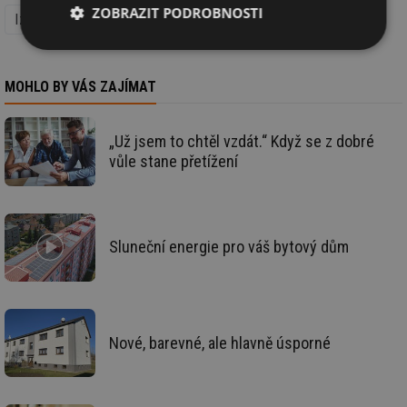
ZOBRAZIT PODROBNOSTI
Izolace, střechy a fasády
Stavba
Okna a dveře
Nezbytně
Výkonové
Soubory
nutné
soubory
cílení
soubory
MOHLO BY VÁS ZAJÍMAT
„Už jsem to chtěl vzdát.“ Když se z dobré
Funkční soubory
Nezařazené
vůle stane přetížení
soubory
Sluneční energie pro váš bytový dům
Nezbytně nutné soubory
Výkonové soubory
Soubory cílení
Funkční soubory
Nové, barevné, ale hlavně úsporné
Nezařazené soubory
Nezbytně nutné soubory cookie umožňují základní
funkce webových stránek, jako je přihlášení