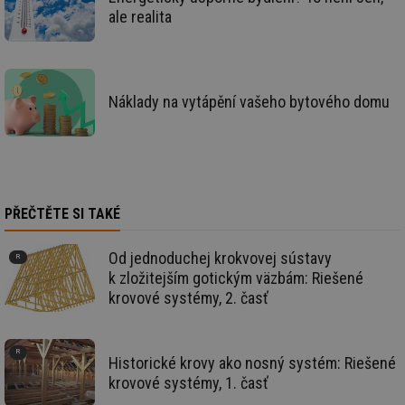
id
vetrani.tzb-
10 let
Te
ale realita
info.cz
co
po
vy
se
_hjIncludedInSessionSample
1 minuta
Te
Hotjar Ltd
Náklady na vytápění vašeho bytového domu
59 sekund
co
elektro.tzb-
na
info.cz
ab
Ho
zd
ná
za
vz
de
PŘEČTĚTE SI TAKÉ
de
re
we
Od jednoduchej krokvovej sústavy
mv
2 měsíce 4
Te
Airtable
k zložitejším gotickým väzbám: Riešené
týdny
co
.tzb-info.cz
po
krovové systémy, 2. časť
sl
už
int
vý
vl
Historické krovy ako nosný systém: Riešené
po
Air
krovové systémy, 1. časť
us
už