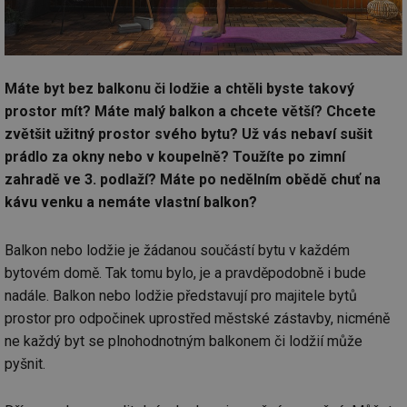
Máte byt bez balkonu či lodžie a chtěli byste takový
prostor mít? Máte malý balkon a chcete větší? Chcete
zvětšit užitný prostor svého bytu? Už vás nebaví sušit
prádlo za okny nebo v koupelně? Toužíte po zimní
zahradě ve 3. podlaží? Máte po nedělním obědě chuť na
kávu venku a nemáte vlastní balkon?
Balkon nebo lodžie je žádanou součástí bytu v každém
bytovém domě. Tak tomu bylo, je a pravděpodobně i bude
nadále. Balkon nebo lodžie představují pro majitele bytů
prostor pro odpočinek uprostřed městské zástavby, nicméně
ne každý byt se plnohodnotným balkonem či lodžií může
pyšnit.