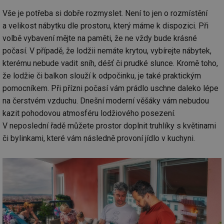
Vše je potřeba si dobře rozmyslet. Není to jen o rozmístění
a velikost nábytku dle prostoru, který máme k dispozici. Při
volbě vybavení mějte na paměti, že ne vždy bude krásné
počasí. V případě, že lodžii nemáte krytou, vybírejte nábytek,
kterému nebude vadit sníh, déšť či prudké slunce. Kromě toho,
že lodžie či balkon slouží k odpočinku, je také praktickým
pomocníkem. Při přízni počasí vám prádlo uschne daleko lépe
na čerstvém vzduchu. Dnešní moderní věšáky vám nebudou
kazit pohodovou atmosféru lodžiového posezení.
V neposlední řadě můžete prostor doplnit truhlíky s květinami
či bylinkami, které vám následně provoní jídlo v kuchyni.