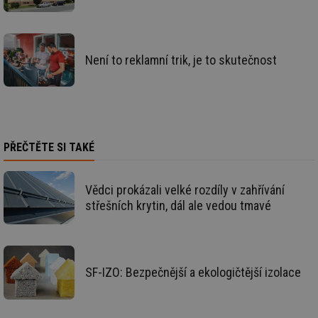
info.cz
co
po
vy
se
Není to reklamní trik, je to skutečnost
_hjIncludedInSessionSample
1 minuta
Te
Hotjar Ltd
59 sekund
co
elektro.tzb-
na
info.cz
ab
Ho
zd
ná
za
vz
PŘEČTĚTE SI TAKÉ
de
de
re
we
Vědci prokázali velké rozdíly v zahřívání
mv
2 měsíce 4
Te
Airtable
střešních krytin, dál ale vedou tmavé
týdny
co
.tzb-info.cz
po
sl
už
int
vý
vl
SF-IZO: Bezpečnější a ekologičtější izolace
po
Air
us
už
pr