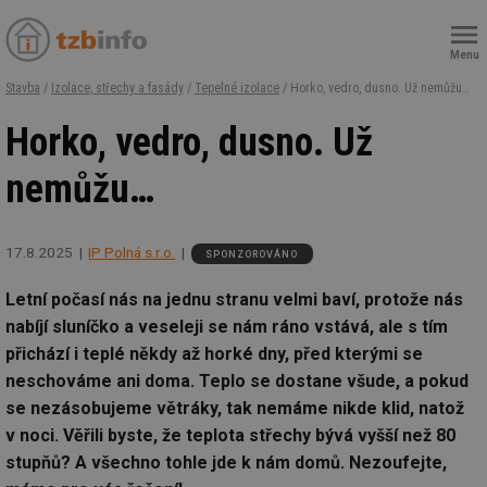
Menu
Stavba
/
Izolace, střechy a fasády
/
Tepelné izolace
/ Horko, vedro, dusno. Už nemůžu…
Horko, vedro, dusno. Už
nemůžu…
17.8.2025
IP Polná s.r.o.
SPONZOROVÁNO
Letní počasí nás na jednu stranu velmi baví, protože nás
nabíjí sluníčko a veseleji se nám ráno vstává, ale s tím
přichází i teplé někdy až horké dny, před kterými se
neschováme ani doma. Teplo se dostane všude, a pokud
se nezásobujeme větráky, tak nemáme nikde klid, natož
v noci. Věřili byste, že teplota střechy bývá vyšší než 80
stupňů? A všechno tohle jde k nám domů. Nezoufejte,