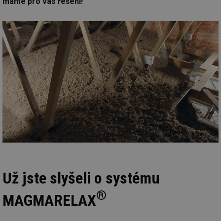
máme pro vás řešení!
Už jste slyšeli o systému
®
MAGMARELAX