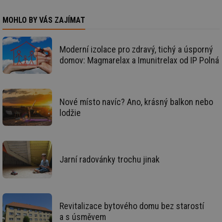
nezbytně nutných souborů cookie správně používat.
Provider
/
MOHLO BY VÁS ZAJÍMAT
Název
Vyprší
Po
Doména
g_state
.forum.tzb-
Zavřením
Sl
info.cz
prohlížeče
př
Moderní izolace pro zdravý, tichý a úsporný
po
domov: Magmarelax a Imunitrelax od IP Polná
g_csrf_token
.forum.tzb-
Zavřením
Sl
info.cz
prohlížeče
př
po
id
konference.tzb-
1 rok
Te
Nové místo navíc? Ano, krásný balkon nebo
info.cz
co
po
lodžie
vy
se
_hjAbsoluteSessionInProgress
29 minut
So
Hotjar Ltd
59 sekund
na
.tzb-info.cz
ab
sl
Jarní radovánky trochu jinak
ce
pr
poč
Ne
žá
id
Revitalizace bytového domu bez starostí
in
a s úsměvem
id
vetrani.tzb-
10 let
Te