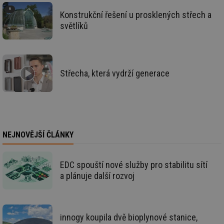
int
Konstrukční řešení u prosklených střech a
tě
světlíků
id
vytapeni.tzb-
10 let
Te
info.cz
co
po
vy
se
id
stavba.tzb-
10 let
Te
Střecha, která vydrží generace
info.cz
co
po
vy
se
_hjFirstSeen
29 minut
So
Hotjar Ltd
59 sekund
na
.tzb-info.cz
ab
NEJNOVĚJŠÍ ČLÁNKY
sl
ce
pr
poč
Ne
EDC spouští nové služby pro stabilitu sítí
žá
a plánuje další rozvoj
id
in
id
forum.tzb-
1 rok
Te
info.cz
co
po
innogy koupila dvě bioplynové stanice,
vy