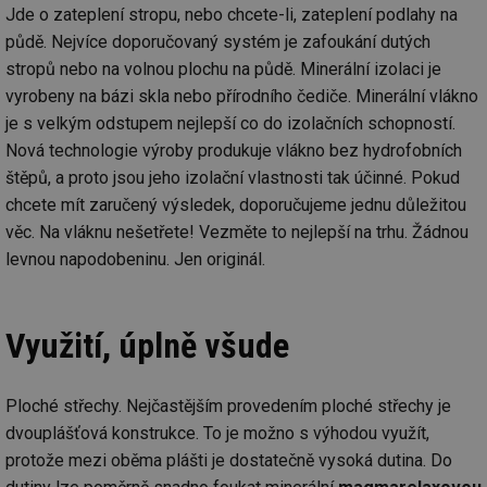
Jde o zateplení stropu, nebo chcete-li, zateplení podlahy na
půdě. Nejvíce doporučovaný systém je zafoukání dutých
stropů nebo na volnou plochu na půdě. Minerální izolaci je
vyrobeny na bázi skla nebo přírodního čediče. Minerální vlákno
je s velkým odstupem nejlepší co do izolačních schopností.
Nová technologie výroby produkuje vlákno bez hydrofobních
štěpů, a proto jsou jeho izolační vlastnosti tak účinné. Pokud
chcete mít zaručený výsledek, doporučujeme jednu důležitou
věc. Na vláknu nešetřete! Vezměte to nejlepší na trhu. Žádnou
levnou napodobeninu. Jen originál.
Využití, úplně všude
Ploché střechy. Nejčastějším provedením ploché střechy je
dvouplášťová konstrukce. To je možno s výhodou využít,
protože mezi oběma plášti je dostatečně vysoká dutina. Do