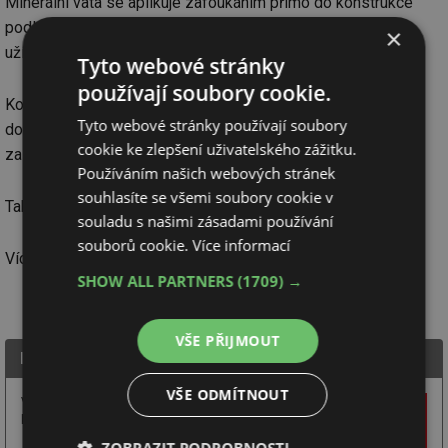
Minerální vata se aplikuje zafoukáním přímo do konstrukce
podlahy. Prostor půdy je okamžitě připraven k původnímu
×
užívání.
Tyto webové stránky
používají soubory cookie.
Kouzelné vločky, které si s teplem poradí. Nejen teplo v léto
Tyto webové stránky používají soubory
dokáže izolace vyřešit, ale v zimě Vám ušetří značné peníze
cookie ke zlepšení uživatelského zážitku.
za topení.
Používáním našich webových stránek
souhlasíte se všemi soubory cookie v
Tak není na co čekat. Zavolejte ještě dnes!
souladu s našimi zásadami používání
souborů cookie.
Více informací
Více na
www.mojeizolace.cz
nebo na telefonu 800 100 533.
SHOW ALL PARTNERS
(1709) →
VŠE PŘIJMOUT
IP Polná s.r.o.
VŠE ODMÍTNOUT
Výhradní tuzemský dodavatel systému foukané
kamenné vlny MAGMARELAX.
ZOBRAZIT PODROBNOSTI