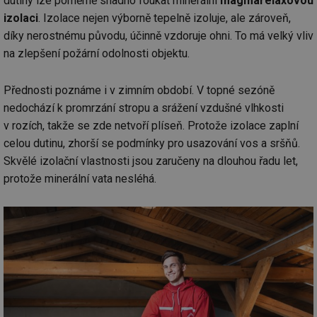
dutiny lze poměrně snadno foukat minerální
magmarelaxovou
izolaci
. Izolace nejen výborně tepelně izoluje, ale zároveň,
díky nerostnému původu, účinně vzdoruje ohni. To má velký vliv
na zlepšení požární odolnosti objektu.
Přednosti poznáme i v zimním období. V topné sezóně
nedochází k promrzání stropu a srážení vzdušné vlhkosti
v rozích, takže se zde netvoří plíseň. Protože izolace zaplní
celou dutinu, zhorší se podmínky pro usazování vos a sršňů.
Skvělé izolační vlastnosti jsou zaručeny na dlouhou řadu let,
protože minerální vata nesléhá.