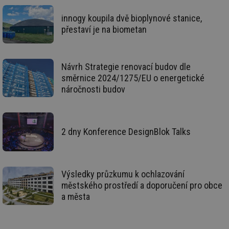
vl
po
innogy koupila dvě bioplynové stanice,
Air
us
přestaví je na biometan
už
pr
int
tě
Návrh Strategie renovací budov dle
id
vytapeni.tzb-
10 let
Te
info.cz
co
směrnice 2024/1275/EU o energetické
po
náročnosti budov
vy
se
id
stavba.tzb-
10 let
Te
info.cz
co
po
2 dny Konference DesignBlok Talks
vy
se
_hjFirstSeen
29 minut
So
Hotjar Ltd
59 sekund
na
.tzb-info.cz
ab
Výsledky průzkumu k ochlazování
sl
ce
městského prostředí a doporučení pro obce
pr
a města
poč
Ne
žá
id
in