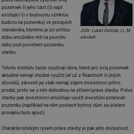
pozemek či jeho část (či např.
existující či v budoucnu vzniklou
budovu na pozemku) ve prospěch
stavebníka, kterému je po určitou
JUDr. Lukáš Dořičák, LL.M.
dobu umožněno mít na povrchu
advokát
nebo pod povrchem pozemku
stavbu.
Tohoto institutu často využívají obce, které pro svůj pozemek
aktuálně nemají vhodné využití (ať už z finančních či jiných
důvodů), zároveň jej však nemají zájem investorovi přímo
prodat, proto se s ním dohodnou na zřízení práva stavby. Právo
stavby pak investorovi umožňuje využít investiční potenciál
pozemku (například na něm postavit bytový dům za účelem
pronájmu bytu apod.)
Charakteristickým rysem práva stavby je pak jeho dočasnost,