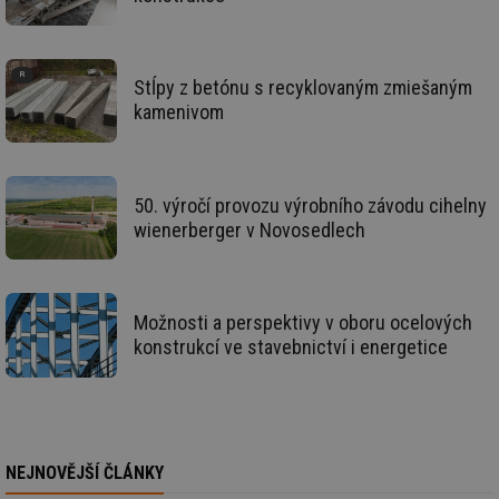
Ne
žá
id
in
id
vetrani.tzb-
10 let
Te
Stĺpy z betónu s recyklovaným zmiešaným
info.cz
co
kamenivom
po
vy
se
_hjIncludedInSessionSample
1 minuta
Te
Hotjar Ltd
59 sekund
co
elektro.tzb-
50. výročí provozu výrobního závodu cihelny
na
info.cz
ab
wienerberger v Novosedlech
Ho
zd
ná
za
vz
de
Možnosti a perspektivy v oboru ocelových
de
konstrukcí ve stavebnictví i energetice
re
we
mv
2 měsíce 4
Te
Airtable
týdny
co
.tzb-info.cz
po
sl
už
NEJNOVĚJŠÍ ČLÁNKY
int
vý