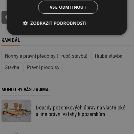
VŠE ODMÍTNOUT
tisk
ŘEKNĚTE SVŮJ NÁZOR V DISKUZI!
ZOBRAZIT PODROBNOSTI
Nezbytně
Výkonové
Soubory
KAM DÁL
nutné
soubory
cílení
soubory
Normy a právní předpisy (Hrubá stavba)
Hrubá stavba
Stavba
Právní předpisy
Funkční soubory
Nezařazené
soubory
MOHLO BY VÁS ZAJÍMAT
Dopady pozemkových úprav na vlastnické
a jiné právní vztahy k pozemkům
Nezbytně nutné soubory
Výkonové soubory
Soubory cílení
Funkční soubory
Nezařazené soubory