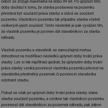
neboť se zřizuje maximálně na dobu 99 let. Po uplynutí této
doby dochází k tomu, že stavba postavená na pozemku
přestává být součástí práva stavby a stává se součástí
pozemku. Vlastníkovi pozemku tak připadne stavba včetně
veškerých jejich součástí. Tento následek je pak vyvážen tím,
že vlastník pozemku je povinen dát stavebníkovi za stavbu
náhradu.
Vlastník pozemku a stavebník se samozřejmě mohou
dohodnout na modifikaci následků uplynutí doby trvání práva
stavby. Lze si tak například ujednat, že uplynutím doby trvání
práva stavby vzniká povinnost vlastníka pozemku převést na
stavebníka předmětný pozemek či povinnost stavebníka
odstranit stavbu.
Pokud se však po uplynutí doby trvání práva stavby stane
stavba součástí pozemku, a vznikne tak vlastníkovi pozemku
povinnost dát stavebníkovi za pozemek náhradu, pak zákon