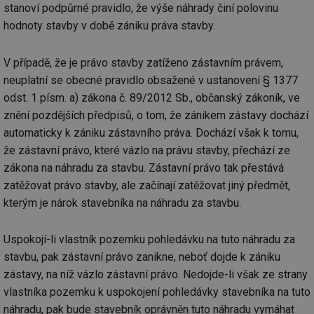
stanoví podpůrné pravidlo, že výše náhrady činí polovinu
hodnoty stavby v době zániku práva stavby.
V případě, že je právo stavby zatíženo zástavním právem,
neuplatní se obecné pravidlo obsažené v ustanovení § 1377
odst. 1 písm. a) zákona č. 89/2012 Sb., občanský zákoník, ve
znění pozdějších předpisů, o tom, že zánikem zástavy dochází
automaticky k zániku zástavního práva. Dochází však k tomu,
že zástavní právo, které vázlo na právu stavby, přechází ze
zákona na náhradu za stavbu. Zástavní právo tak přestává
zatěžovat právo stavby, ale začínají zatěžovat jiný předmět,
kterým je nárok stavebníka na náhradu za stavbu.
Uspokojí-li vlastník pozemku pohledávku na tuto náhradu za
stavbu, pak zástavní právo zanikne, neboť dojde k zániku
zástavy, na níž vázlo zástavní právo. Nedojde-li však ze strany
vlastníka pozemku k uspokojení pohledávky stavebníka na tuto
náhradu, pak bude stavebník oprávněn tuto náhradu vymáhat