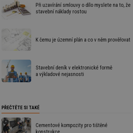
Při uzavírání smlouvy o dílo myslete na to, že
Nezbytně nutné soubory cookie umožňují základní
stavební náklady rostou
funkce webových stránek, jako je přihlášení
uživatele a správa účtu. Webové stránky nelze bez
nezbytně nutných souborů cookie správně používat.
Provider
/
Název
Vyprší
Po
Doména
K čemu je územní plán a co v něm prověřovat
g_state
.forum.tzb-
Zavřením
Sl
info.cz
prohlížeče
př
po
g_csrf_token
.forum.tzb-
Zavřením
Sl
Stavební deník v elektronické formě
info.cz
prohlížeče
př
po
a výkladové nejasnosti
id
konference.tzb-
1 rok
Te
info.cz
co
po
vy
se
_hjAbsoluteSessionInProgress
29 minut
So
Hotjar Ltd
PŘEČTĚTE SI TAKÉ
59 sekund
na
.tzb-info.cz
ab
sl
ce
Cementové kompozity pro tištěné
pr
poč
konstrukce