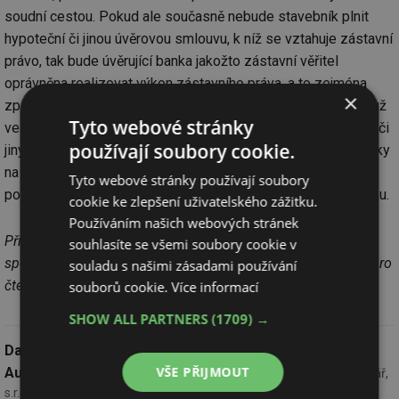
soudní cestou. Pokud ale současně nebude stavebník plnit
hypoteční či jinou úvěrovou smlouvu, k níž se vztahuje zástavní
právo, tak bude úvěrující banka jakožto zástavní věřitel
oprávněna realizovat výkon zástavního práva, a to zejména
×
zpeněžením zástavy (pohledávky na náhradu za stavbu), ať už
Tyto webové stránky
ve veřejné dražbě, prostřednictvím soudního prodeje zástav či
používají soubory cookie.
jiným dohodnutým způsobem. V důsledku prodeje pohledávky
na náhradu za stavbu tak může dojít ke změně věřitele této
Tyto webové stránky používají soubory
pohledávky, který ji bude uplatňovat vůči vlastníkovi pozemku.
cookie ke zlepšení uživatelského zážitku.
Používáním našich webových stránek
Příspěvek byl původně uveřejněn na www.epravo.cz, v rámci
souhlasíte se všemi soubory cookie v
spolupráce s vydavatelem EPRAVO.CZ pak upraven redakcí pro
souladu s našimi zásadami používání
čtenáře TZB-info
souborů cookie.
Více informací
SHOW ALL PARTNERS
(1709) →
Datum:
12.5.2022
VŠE PŘIJMOUT
Autor:
JUDr. Lukáš Dořičák, LL.M.,
ARROWS advokátní kancelář,
s.r.o.