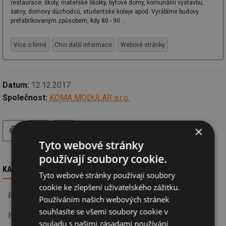
restaurace, školy, mateřské školky, bytové domy, komunální výstavbu,
šatny, domovy důchodců, studentské koleje apod. Vyrábíme budovy
prefabrikovaným způsobem, kdy 80 - 90 ...
Více o firmě
Chci další informace
Webové stránky
Datum:
12.12.2017
Společnost:
KOMA MODULAR s.r.o.
tisk
hledat
×
Tyto webové stránky
používají soubory cookie.
KAM DÁL
Tyto webové stránky používají soubory
cookie ke zlepšení uživatelského zážitku.
Fasádní systémy (Izolace, střechy a fasády)
Používáním našich webových stránek
souhlasíte se všemi soubory cookie v
Hrubá stavba
Ocelové konstrukce (Hrubá stavba)
souladu s našimi zásadami používání