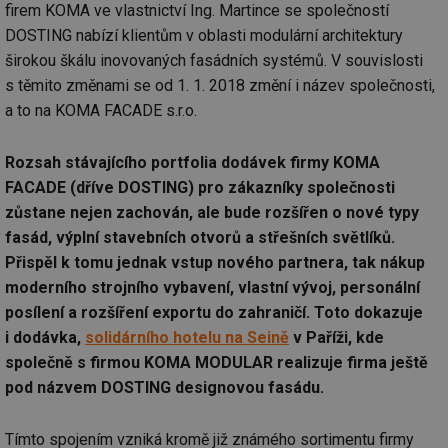
firem KOMA ve vlastnictví Ing. Martince se společností
DOSTING nabízí klientům v oblasti modulární architektury
širokou škálu inovovaných fasádních systémů. V souvislosti
s těmito změnami se od 1. 1. 2018 změní i název společnosti,
a to na KOMA FACADE s.r.o.
Rozsah stávajícího portfolia dodávek firmy KOMA
FACADE (dříve DOSTING) pro zákazníky společnosti
zůstane nejen zachován, ale bude rozšířen o nové typy
fasád, výplní stavebních otvorů a střešních světlíků.
Přispěl k tomu jednak vstup nového partnera, tak nákup
moderního strojního vybavení, vlastní vývoj, personální
posílení a rozšíření exportu do zahraničí. Toto dokazuje
i dodávka,
solidárního hotelu na Seině
v Paříži, kde
společně s firmou KOMA MODULAR realizuje firma ještě
pod názvem DOSTING designovou fasádu.
Tímto spojením vzniká kromě již známého sortimentu firmy