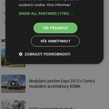
Izolace, střechy a fasády
Stavba
souborů cookie.
Více informací
SHOW ALL PARTNERS
(1709) →
Střechy (Izolace, střechy a fasády)
Okna a dveře
Regenerace domů
VŠE PŘIJMOUT
MOHLO BY VÁS ZAJÍMAT
VŠE ODMÍTNOUT
ZOBRAZIT PODROBNOSTI
Modulární svět dle KOMA MODULAR
Nezbytně
Výkonové
Soubory
nutné
soubory
cílení
soubory
Modulární pavilon Expo 2015 v Centru
modulární architektury KOMA
Funkční soubory
Nezařazené
soubory