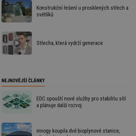
re
Konstrukční řešení u prosklených střech a
we
světlíků
mv
2 měsíce 4
Te
Airtable
týdny
co
.tzb-info.cz
po
sl
už
int
vý
Střecha, která vydrží generace
vl
po
Air
us
už
pr
int
tě
NEJNOVĚJŠÍ ČLÁNKY
id
vytapeni.tzb-
10 let
Te
info.cz
co
po
vy
EDC spouští nové služby pro stabilitu sítí
se
a plánuje další rozvoj
id
stavba.tzb-
10 let
Te
info.cz
co
po
vy
se
innogy koupila dvě bioplynové stanice,