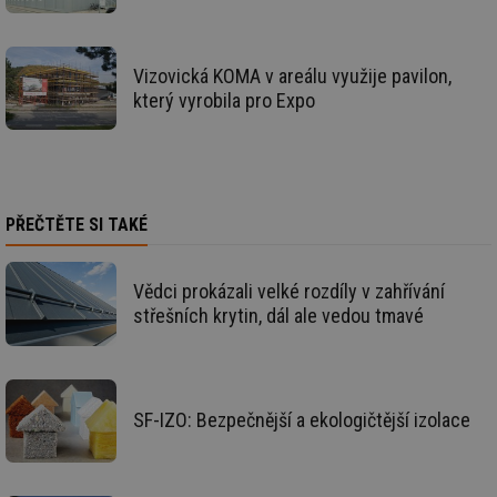
vy
se
_hjAbsoluteSessionInProgress
29 minut
So
Hotjar Ltd
59 sekund
na
.tzb-info.cz
Vizovická KOMA v areálu využije pavilon,
ab
který vyrobila pro Expo
sl
ce
pr
poč
Ne
žá
id
in
PŘEČTĚTE SI TAKÉ
id
vetrani.tzb-
10 let
Te
info.cz
co
po
Vědci prokázali velké rozdíly v zahřívání
vy
se
střešních krytin, dál ale vedou tmavé
_hjIncludedInSessionSample
1 minuta
Te
Hotjar Ltd
59 sekund
co
elektro.tzb-
na
info.cz
ab
Ho
zd
SF-IZO: Bezpečnější a ekologičtější izolace
ná
za
vz
de
de