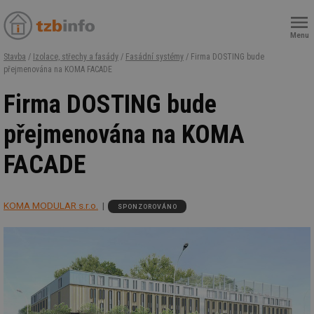
Menu
Stavba
/
Izolace, střechy a fasády
/
Fasádní systémy
/ Firma DOSTING bude
přejmenována na KOMA FACADE
Firma DOSTING bude
přejmenována na KOMA
FACADE
KOMA MODULAR s.r.o.
SPONZOROVÁNO