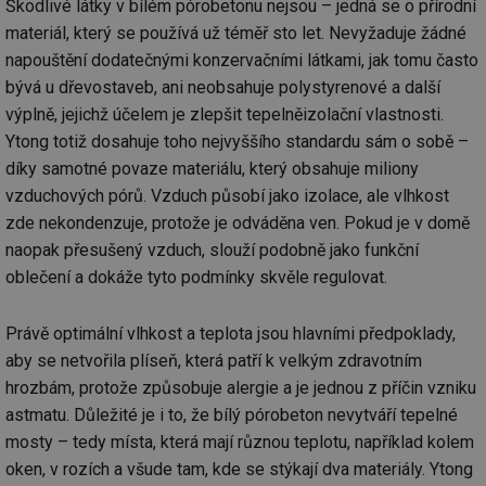
Škodlivé látky v bílém pórobetonu nejsou – jedná se o přírodní
materiál, který se používá už téměř sto let. Nevyžaduje žádné
napouštění dodatečnými konzervačními látkami, jak tomu často
bývá u dřevostaveb, ani neobsahuje polystyrenové a další
výplně, jejichž účelem je zlepšit tepelněizolační vlastnosti.
Ytong totiž dosahuje toho nejvyššího standardu sám o sobě –
díky samotné povaze materiálu, který obsahuje miliony
vzduchových pórů. Vzduch působí jako izolace, ale vlhkost
zde nekondenzuje, protože je odváděna ven. Pokud je v domě
naopak přesušený vzduch, slouží podobně jako funkční
oblečení a dokáže tyto podmínky skvěle regulovat.
Právě optimální vlhkost a teplota jsou hlavními předpoklady,
aby se netvořila plíseň, která patří k velkým zdravotním
hrozbám, protože způsobuje alergie a je jednou z příčin vzniku
astmatu. Důležité je i to, že bílý pórobeton nevytváří tepelné
mosty – tedy místa, která mají různou teplotu, například kolem
oken, v rozích a všude tam, kde se stýkají dva materiály. Ytong