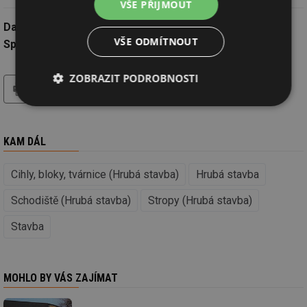
VŠE PŘIJMOUT
Datum:
17.12.2014
VŠE ODMÍTNOUT
Společnost:
Xella CZ, s.r.o.
ZOBRAZIT PODROBNOSTI
tisk
hledat
Nezbytně
Výkonové
Soubory
nutné
soubory
cílení
soubory
KAM DÁL
Cihly, bloky, tvárnice (Hrubá stavba)
Hrubá stavba
Funkční soubory
Nezařazené
soubory
Schodiště (Hrubá stavba)
Stropy (Hrubá stavba)
Stavba
MOHLO BY VÁS ZAJÍMAT
Nezbytně nutné soubory
Výkonové soubory