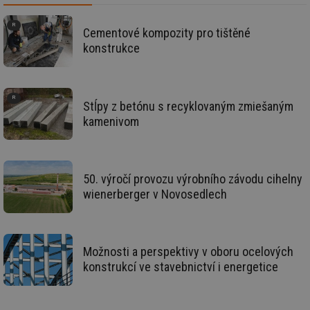
už
int
vý
vl
Cementové kompozity pro tištěné
po
konstrukce
Air
us
už
pr
int
tě
Stĺpy z betónu s recyklovaným zmiešaným
id
vytapeni.tzb-
10 let
Te
kamenivom
info.cz
co
po
vy
se
50. výročí provozu výrobního závodu cihelny
id
stavba.tzb-
10 let
Te
info.cz
co
wienerberger v Novosedlech
po
vy
se
_hjFirstSeen
29 minut
So
Hotjar Ltd
59 sekund
na
.tzb-info.cz
Možnosti a perspektivy v oboru ocelových
ab
sl
konstrukcí ve stavebnictví i energetice
ce
pr
poč
Ne