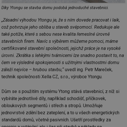
Díky Ytongu se stavba domu podobá jednoduché stavebnici.
„Zásadní výhodou Ytongu je, že s ním dovede pracovat i laik,
což potvrzuje jeho obliba u staveb svépomocí. Redukuje ale
také potíže, které s sebou nese kvalita řemeslné úrovně
stavebních firem. Navíc s výběrem můžeme pomoci, máme
certifikované stavební společnosti, jejichž práce je na vysoké
úrovni. Zkrátka s lehkými tvárnicemi lze snadno postavit to, na
čem ve výsledné spokojenosti s užitnými vlastnostmi domu
záleží nejvíce – hrubou stavbu,“
uvedl ing. Petr Mareček,
technik společnosti Xella CZ, s.r.o., výrobce Ytongu.
Dům se s použitím systému Ytong stává stavebnicí, z níž si
vybíráte jednotlivé díly, například schodišť, příčkovek,
obloukových segmentů i střech a stropů. Umožňuje
jednovrstvé zdění bez zateplení, a to u všech energetických
standardů domů, včetně pasivních. Ušetří prostředky za
energie a vytápění, ale i čas při stavbě a náklady na