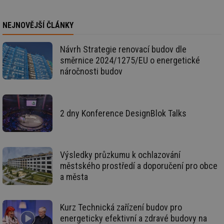
žá
id
in
NEJNOVĚJŠÍ ČLÁNKY
id
forum.tzb-
1 rok
Te
info.cz
co
po
Návrh Strategie renovací budov dle
vy
se
směrnice 2024/1275/EU o energetické
náročnosti budov
_hjIncludedInSessionSample
1 minuta
Te
Hotjar Ltd
59 sekund
co
vetrani.tzb-
na
info.cz
ab
Ho
zd
2 dny Konference DesignBlok Talks
ná
za
vz
de
de
re
Výsledky průzkumu k ochlazování
we
městského prostředí a doporučení pro obce
id
voda.tzb-
10 let
Te
a města
info.cz
co
po
vy
se
Kurz Technická zařízení budov pro
id
kalkulator.tzb-
1 rok
Te
energeticky efektivní a zdravé budovy na
info.cz
co