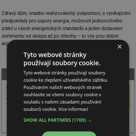
Zdravý dům, snadno realizovatelný svépomocí, s vynikajícími
předpoklady pro úspory energie, možností jednovrstvého
zdění u všech energetických standardů a jeden dodavatel
sortimentu od sklepa až po střechu – to vše jsou dobré
argumenty pro to, aby se bílý pórobeton stal i vaší volbou.
×
Tyto webové stránky
používají soubory cookie.
Tyto webové stránky používají soubory
Xella CZ, s.r.o.
cookie ke zlepšení uživatelského zážitku.
Používáním našich webových stránek
Kompletní stavební systém Ytong nabízí ucelené řešení
celé hrubé stavby i povrchových úprav. Zahrnuje
souhlasíte se všemi soubory cookie v
tepelněizolační řadu tvárnic Lambda YQ, s níž je možné
souladu s našimi zásadami používání
dosáhnout hodnot pasivní výstavby i jednovrstvým
souborů cookie.
Více informací
zděním bez zateplování.
SHOW ALL PARTNERS
(1709) →
Více o firmě
Chci další informace
Webové stránky