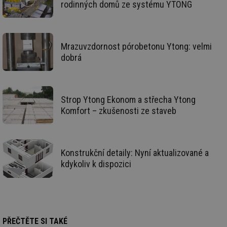
rodinných domů ze systému YTONG
pr
poč
Ne
žá
id
in
Mrazuvzdornost pórobetonu Ytong: velmi
dobrá
id
vetrani.tzb-
10 let
Te
info.cz
co
po
vy
se
Strop Ytong Ekonom a střecha Ytong
_hjIncludedInSessionSample
1 minuta
Te
Hotjar Ltd
59 sekund
co
elektro.tzb-
Komfort – zkušenosti ze staveb
na
info.cz
ab
Ho
zd
ná
za
Konstrukční detaily: Nyní aktualizované a
vz
kdykoliv k dispozici
de
de
re
we
mv
2 měsíce 4
Te
Airtable
týdny
co
.tzb-info.cz
po
PŘEČTĚTE SI TAKÉ
sl