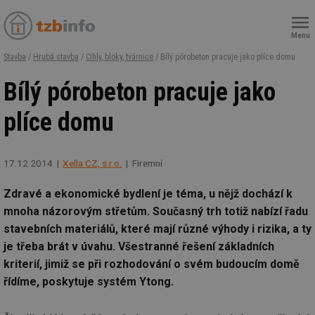
Menu
Stavba
/
Hrubá stavba
/
Cihly, bloky, tvárnice
/ Bílý pórobeton pracuje jako plíce domu
Bílý pórobeton pracuje jako
plíce domu
17.12.2014
Xella CZ, s.r.o.
Firemní
Zdravé a ekonomické bydlení je téma, u nějž dochází k
mnoha názorovým střetům. Současný trh totiž nabízí řadu
stavebních materiálů, které mají různé výhody i rizika, a ty
je třeba brát v úvahu. Všestranné řešení základních
kriterií, jimiž se při rozhodování o svém budoucím domě
řídíme, poskytuje systém Ytong.