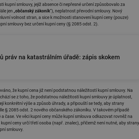
sti kupní smlouvy, jejíž absence či nepřesné určení způsobovalo za
le jen „
občanský zákoník
“), neplatnost převodní smlouvy. Nový
mluvní volnost stran, a sice k možnosti stanovení kupní ceny (pouze)
pní smlouvy bez určení kupní ceny (§ 2085 odst. 2).
sů práv na katastrálním úřadě: zápis skokem
áno, že kupní cena již není podstatnou náležitostí kupní smlouvy. Na
ychází se z toho, že podstatnou náležitostí kupní smlouvy je úplatnost,
její konkrétní výše a způsob úhrady, a připouští se tedy, aby strany
podle § 2085 odst. 2 nového občanského zákoníku. V takovém případě
ě a čase. Ve věci kupní ceny může kupní smlouva odkazovat rovněž na
i kupní ceny určí třetí osoba (např. znalec), přičemž není nutné, aby stran
pní smlouvy.