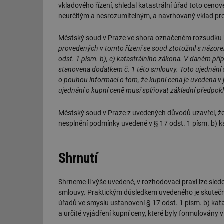
vkladového řízení, shledal katastrální úřad toto cenov
neurčitým a nesrozumitelným, a navrhovaný vklad pro
id
Městský soud v Praze ve shora označeném rozsudku kat
_hjIncludedInSessi
provedených v tomto řízení se soud ztotožnil s názor
odst. 1 písm. b), c) katastrálního zákona. V daném pří
id
stanovena dodatkem č. 1 této smlouvy. Toto ujednání s
o pouhou informaci o tom, že kupní cena je uvedena v ji
id
ujednání o kupní ceně musí splňovat základní předpokl
id
Městský soud v Praze z uvedených důvodů uzavřel, že k
nesplnění podmínky uvedené v § 17 odst. 1 písm. b) k
_hjIncludedInSessi
_dc_gtm_UA-590170
Shrnutí
Shrneme-li výše uvedené, v rozhodovací praxi lze sledov
smlouvy. Praktickým důsledkem uvedeného je skutečn
id
úřadů ve smyslu ustanovení § 17 odst. 1 písm. b) kat
a určité vyjádření kupní ceny, které byly formulovány