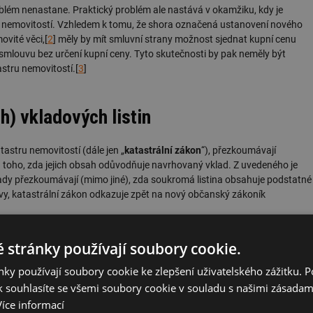
blém nenastane. Praktický problém ale nastává v okamžiku, kdy je
 nemovitostí. Vzhledem k tomu, že shora označená ustanovení nového
ovité věci,[
2
] měly by mít smluvní strany možnost sjednat kupní cenu
 smlouvu bez určení kupní ceny. Tyto skutečnosti by pak neměly být
stru nemovitostí.[
3
]
) vkladových listin
tastru nemovitostí (dále jen „
katastrální zákon
“), přezkoumávají
ka toho, zda jejich obsah odůvodňuje navrhovaný vklad. Z uvedeného je
dy přezkoumávají (mimo jiné), zda soukromá listina obsahuje podstatné
ovy, katastrální zákon odkazuje zpět na nový občanský zákoník
žitostí v případě kupní smlouvy i kupní cena? Dle právní teorie nikoliv,
 stránky používají soubory cookie.
ky používají soubory cookie ke zlepšení uživatelského zážitku. 
 souhlasíte se všemi soubory cookie v souladu s našimi zásadam
xi
Více informací