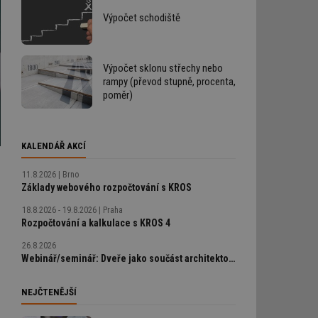
Výpočet schodiště
Výpočet sklonu střechy nebo
rampy (převod stupně, procenta,
poměr)
KALENDÁŘ AKCÍ
11.8.2026
Brno
Základy webového rozpočtování s KROS
18.8.2026 - 19.8.2026
Praha
Rozpočtování a kalkulace s KROS 4
26.8.2026
Webinář/seminář: Dveře jako součást architektonického detailu, technické řešení bez chyb
NEJČTENĚJŠÍ