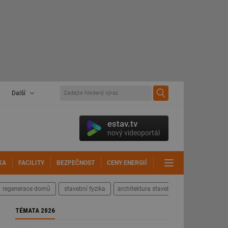
Další
estav.tv
nový videoportál
KA
FACILITY
BEZPEČNOST
CENY ENERGIÍ
DALŠÍ
regenerace domů
stavební fyzika
architektura staveb
TÉMATA 2026