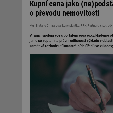
Kupní cena jako (ne)podst
o převodu nemovitosti
Mgr. Natálie Cmíralová, koncipientka, PRK Partners, s.r.o., ad
V rámci spolupráce s portálem epravo.cz klademe otá
jsme se zeptali na právní odlišnosti výkladu v oblast
zamítavá rozhodnutí katastrálních úřadů ve vkladov