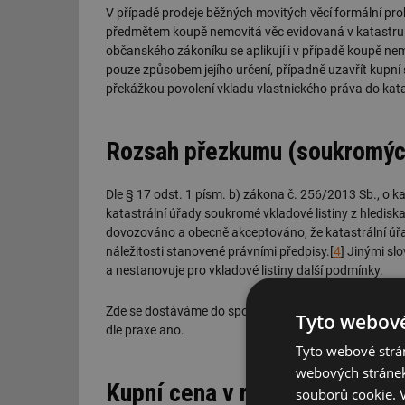
V případě prodeje běžných movitých věcí formální pro
předmětem koupě nemovitá věc evidovaná v katastru
občanského zákoníku se aplikují i v případě koupě nem
pouze způsobem jejího určení, případně uzavřít kupní
překážkou povolení vkladu vlastnického práva do kata
Rozsah přezkumu (soukromých
Dle § 17 odst. 1 písm. b) zákona č. 256/2013 Sb., o ka
katastrální úřady soukromé vkladové listiny z hledis
dovozováno a obecně akceptováno, že katastrální úřa
náležitosti stanovené právními předpisy.[
4
] Jinými sl
a nestanovuje pro vkladové listiny další podmínky.
Zde se dostáváme do sporného bodu. Je podstatnou nále
Tyto webové
dle praxe ano.
Tyto webové strán
webových stránek
Kupní cena v rozhodovací pra
souborů cookie.