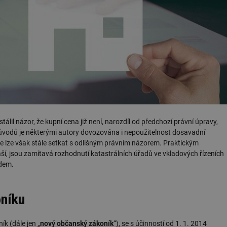
álil názor, že kupní cena již není, narozdíl od předchozí právní úpravy,
ůvodů je některými autory dovozována i nepoužitelnost dosavadní
 se lze však stále setkat s odlišným právním názorem. Praktickým
náší, jsou zamítavá rozhodnutí katastrálních úřadů ve vkladových řízeních
udem.
níku
k (dále jen „
nový občanský zákoník
“), se s účinností od 1. 1. 2014