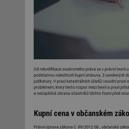
Od rekodifikace soukromého práva se v právní teorii ust
podstatnou náležitostí kupní smlouvy. Z uvedených d
judikatury. V praxi katastrálních úřadů i soudní praxi
problémem, který tento rozpor mezi teorií a praxí při
a neúspěšná obrana účastníků těchto řízení před so
Kupní cena v občanském záko
Právní úprava zákona č. 89/2012 Sb., občanský zákoní