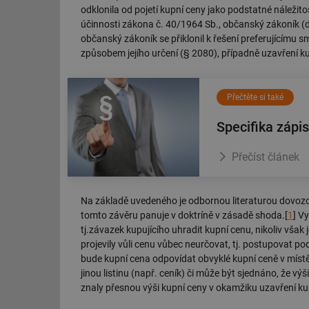
odklonila od pojetí kupní ceny jako podstatné náležito
účinnosti zákona č. 40/1964 Sb., občanský zákoník (dá
občanský zákoník se přiklonil k řešení preferujícímu s
způsobem jejího určení (§ 2080), případně uzavření ku
Přečtěte si také
Specifika zápi
Přečíst článek
Na základě uvedeného je odbornou literaturou dovozov
tomto závěru panuje v doktríně v zásadě shoda.[
1
] V
tj.závazek kupujícího uhradit kupní cenu, nikoliv však 
projevily vůli cenu vůbec neurčovat, tj. postupovat 
bude kupní cena odpovídat obvyklé kupní ceně v míst
jinou listinu (např. ceník) či může být sjednáno, že výš
znaly přesnou výši kupní ceny v okamžiku uzavření ku