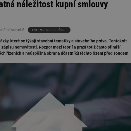
atná náležitost kupní smlouvy
vokátní kancelář
TZB-INFO DOPORUČUJE
zky, které se týkají stavební tematiky a stavebního práva. Tentokrát
i zápisu nemovitosti. Rozpor mezi teorií a praxí totiž často přináší
ých řízeních a neúspěšná obrana účastníků těchto řízení před soudem.