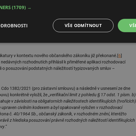
TNERS
(1709) →
ti občanského zákoníku pohlížela na kupní cenu jako na podstatnou
novena buď uvedením přesné peněžní částky, anebo jiným způsobem, ovšem
t už v okamžiku uzavření kupní smlouvy. Tento závěr byl odůvodňován
ODROBNOSTI
VŠE ODMÍTNOUT
VŠ
ení shody o jejích podstatných náležitostech.[
5
] Vzhledem
př. odkazem na znalecký posudek, který bude vypracován až po uzavření
é
Výkonové
Soubory cílení
Funkční soubory
soubory
dikatury v kontextu nového občanského zákoníku již překonané.[
6
]
nedávných rozhodnutích přihlásil k přiměřené aplikaci rozhodovací
-li o posuzování podstatných náležitostí typizovaných smluv –
24 Cdo 1382/2021 (pro zástavní smlouvu) a následně v usnesení ze dne
é soubory
Výkonové soubory
Soubory cílení
Funkční soubory
Neza
vu) konkrétně vyložil, že „
verifikační limit z pohledu § 17 odst. 1 písm. b)
uje v závislosti na obligatorních náležitostech identifikujících (tvořících)
ry cookie umožňují základní funkce webových stránek, jako je přihlášení uživatele a
zbytně nutných souborů cookie správně používat.
 je upraven civilním kodexem a byl opakovaně vyložen v rozhodovací
ákona č. 40/1964 Sb., občanský zákoník, v rozhodném znění, kteréžto
Provider
/
Vyprší
Popis
(právě z hlediska posuzování právně rozhodných náležitostí identifikujících
Doména
avy
.“
.forum.tzb-
Zavřením
Slouží k přihlášení pomocí Google
info.cz
prohlížeče