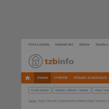
Firmy a výrobky
Kalendář akcí
Diskuze
Tabulky a
STAVBA
VYTÁPĚNÍ
VĚTRÁNÍ / KLIMATIZACE
hrubá stavba
izolace / střechy / fasády
okna / dve
Stavba
/ Kupní cena jako (ne)podstatná náležitost kupní smlouvy o 