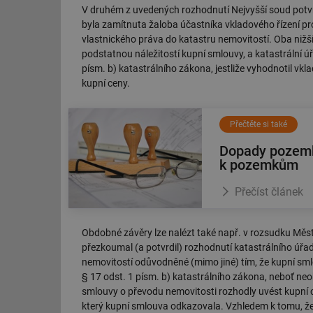
V druhém z uvedených rozhodnutí Nejvyšší soud potvr
g_csrf_token
byla zamítnuta žaloba účastníka vkladového řízení pr
vlastnického práva do katastru nemovitostí. Oba nižší
id
podstatnou náležitostí kupní smlouvy, a katastrální 
písm. b) katastrálního zákona, jestliže vyhodnotil vk
_hjAbsoluteSession
kupní ceny.
id
Přečtěte si také
_hjIncludedInSessi
Dopady pozemko
k pozemkům
mv
Přečíst článek
Obdobné závěry lze nalézt také např. v rozsudku Měst
id
přezkoumal (a potvrdil) rozhodnutí katastrálního úřa
nemovitostí odůvodněné (mimo jiné) tím, že kupní sm
id
§ 17 odst. 1 písm. b) katastrálního zákona, neboť ne
smlouvy o převodu nemovitosti rozhodly uvést kupní c
_hjFirstSeen
který kupní smlouva odkazovala. Vzhledem k tomu, že t