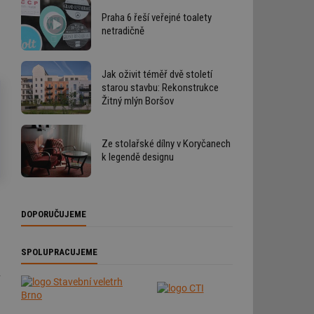
Praha 6 řeší veřejné toalety
netradičně
Jak oživit téměř dvě století
starou stavbu: Rekonstrukce
Žitný mlýn Boršov
Ze stolařské dílny v Koryčanech
k legendě designu
DOPORUČUJEME
SPOLUPRACUJEME
y