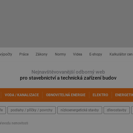
 výpočty
Práce
Zákony
Normy
Videa
E-shopy
Kalkulátor cen
Nejnavštěvovanější odborný web
pro stavebnictví a technická zařízení budov
VODA / KANALIZACE
OBNOVITELNÁ ENERGIE
ELEKTRO
ENERGETI
ře
podlahy / příčky / povrchy
nízkoenergetické stavby
dřevostavby
převodu nemovitosti