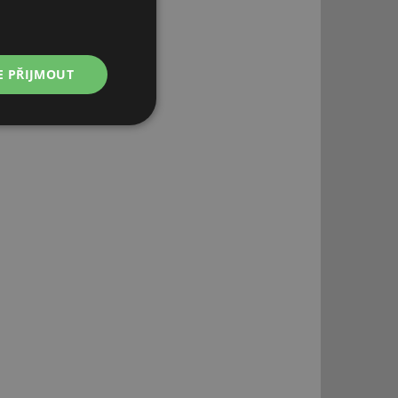
E PŘIJMOUT
Nezařazené
soubory
řazené soubory
 správa účtu. Webové