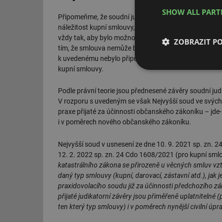
SHOW ALL PAR
Připomeňme, že soudní judikatura přijatá za účinnos
náležitost kupní smlouvy, jejíž výše musela být sta
vždy tak, aby bylo možno kupní cenu nepochybně urči
ZOBRAZIT P
tím, že smlouva nemůže být platně uzavřena bez dosaž
k uvedenému nebylo připuštěno určení kupní ceny na
kupní smlouvy.
Nezbytně nutn
soubory
Podle právní teorie jsou přednesené závěry soudní ju
V rozporu s uvedeným se však Nejvyšší soud ve svých 
praxe přijaté za účinnosti občanského zákoníku – jde
i v poměrech nového občanského zákoníku.
Nejvyšší soud v usnesení ze dne 10. 9. 2021 sp. zn. 
Nezbytně nutn
12. 2. 2022 sp. zn. 24 Cdo 1608/2021 (pro kupní smlou
katastrálního zákona se přirozeně u věcných smluv vztah
Nezbytně nutné soubo
stránky nelze bez ne
daný typ smlouvy (kupní, darovací, zástavní atd.), jak
praxidovolacího soudu již za účinnosti předchozího z
Název
přijaté judikatorní závěry jsou přiměřeně uplatnitelné 
ten který typ smlouvy) i v poměrech nynější civilní úpr
g_state