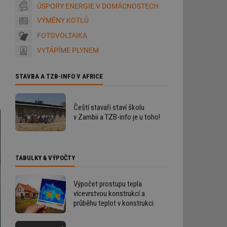
ÚSPORY ENERGIE V DOMÁCNOSTECH
VÝMĚNY KOTLŮ
FOTOVOLTAIKA
VYTÁPÍME PLYNEM
STAVBA A TZB-INFO V AFRICE
Čeští stavaři staví školu
v Zambii a TZB-info je u toho!
TABULKY & VÝPOČTY
Výpočet prostupu tepla
vícevrstvou konstrukcí a
průběhu teplot v konstrukci