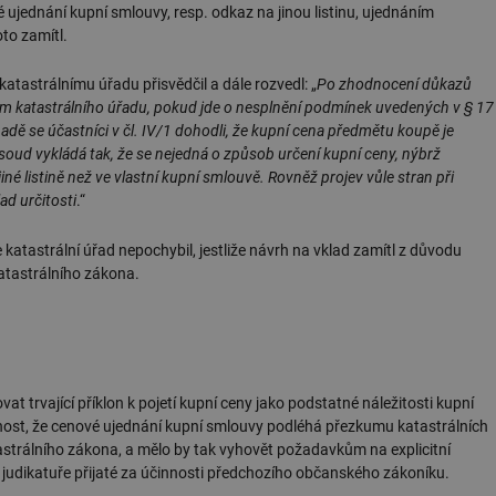
žádné identifikovatelné informace.
é ujednání kupní smlouvy, resp. odkaz na jinou listinu, ujednáním
to zamítl.
forum.tzb-
1 rok
Tento soubor cookie se používá k vytváře
info.cz
astrálnímu úřadu přisvědčil a dále rozvedl: „
Po zhodnocení důkazů
onSample
1 minuta
Tento soubor cookie je nastaven tak, aby
Hotjar Ltd
59 sekund
o tom, zda je tento návštěvník zahrnut d
vetrani.tzb-
em katastrálního úřadu, pokud jde o nesplnění podmínek uvedených v § 17
definovaného denním limitem relace va
info.cz
padě se účastníci v čl. IV/1 dohodli, že kupní cena předmětu koupě je
voda.tzb-
10 let
Tento soubor cookie se používá k vytváře
oud vykládá tak, že se nejedná o způsob určení kupní ceny, nýbrž
info.cz
né listině než ve vlastní kupní smlouvě. Rovněž projev vůle stran při
kalkulator.tzb-
1 rok
Tento soubor cookie se používá k vytváře
ad určitosti
.“
info.cz
oze.tzb-info.cz
10 let
Tento soubor cookie se používá k vytváře
atastrální úřad nepochybil, jestliže návrh na vklad zamítl z důvodu
atastrálního zákona.
onSample
1 minuta
Tento soubor cookie je nastaven tak, aby
Hotjar Ltd
59 sekund
o tom, zda je tento návštěvník zahrnut d
oze.tzb-info.cz
definovaného denním limitem relace va
6-1
.tzb-info.cz
58 sekund
Tento soubor cookie je přidružen k web
Správce značek Google k načtení dalších 
stránku. Pokud je použit, lze jej považov
nutný, protože bez něj jiné skripty nemu
Konec názvu je jedinečné číslo, které je t
at trvající příklon k pojetí kupní ceny jako podstatné náležitosti kupní
přidruženého účtu Google Analytics.
ost, že cenové ujednání kupní smlouvy podléhá přezkumu katastrálních
energetika.tzb-
10 let
Tento soubor cookie se používá k vytváře
astrálního zákona, a mělo by tak vyhovět požadavkům na explicitní
info.cz
 v judikatuře přijaté za účinnosti předchozího občanského zákoníku.