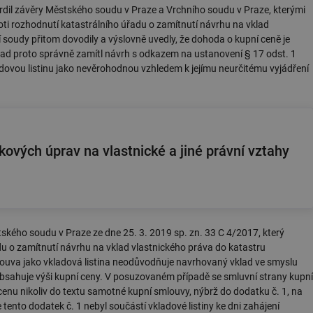
dil závěry Městského soudu v Praze a Vrchního soudu v Praze, kterými
.forum.tzb-
Zavřením
Slouží k přihlášení pomocí Google
oti rozhodnutí katastrálního úřadu o zamítnutí návrhu na vklad
info.cz
prohlížeče
 soudy přitom dovodily a výslovně uvedly, že dohoda o kupní ceně je
konference.tzb-
1 rok
Tento soubor cookie se používá k vytváře
úřad proto správně zamítl návrh s odkazem na ustanovení § 17 odst. 1
info.cz
ladovou listinu jako nevěrohodnou vzhledem k jejímu neurčitému vyjádření
InProgress
29 minut
Soubor cookie je nastaven tak, aby Hotj
Hotjar Ltd
59 sekund
začátek cesty uživatele pro celkový počet
.tzb-info.cz
žádné identifikovatelné informace.
vetrani.tzb-
10 let
Tento soubor cookie se používá k vytváře
info.cz
onSample
1 minuta
Tento soubor cookie je nastaven tak, aby
Hotjar Ltd
vých úprav na vlastnické a jiné právní vztahy
59 sekund
o tom, zda je tento návštěvník zahrnut d
elektro.tzb-
definovaného denním limitem relace va
info.cz
2 měsíce 4
Tento soubor cookie se používá ke sledo
Airtable
týdny
interakcí a výkonu v rámci vložených poh
.tzb-info.cz
usnadnění uživatelských preferencí a inte
názorech.
ského soudu v Praze ze dne 25. 3. 2019 sp. zn. 33 C 4/2017, který
vytapeni.tzb-
10 let
Tento soubor cookie se používá k vytváře
info.cz
du o zamítnutí návrhu na vklad vlastnického práva do katastru
louva jako vkladová listina neodůvodňuje navrhovaný vklad ve smyslu
stavba.tzb-
10 let
Tento soubor cookie se používá k vytváře
obsahuje výši kupní ceny. V posuzovaném případě se smluvní strany kupní
info.cz
enu nikoliv do textu samotné kupní smlouvy, nýbrž do dodatku č. 1, na
29 minut
Soubor cookie je nastaven tak, aby Hotj
Hotjar Ltd
ento dodatek č. 1 nebyl součástí vkladové listiny ke dni zahájení
59 sekund
začátek cesty uživatele pro celkový počet
.tzb-info.cz