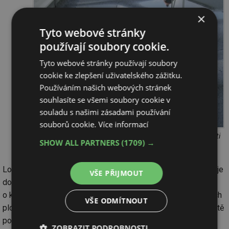
×
Tyto webové stránky
používají soubory cookie.
Tyto webové stránky používají soubory
cookie ke zlepšení uživatelského zážitku.
Používáním našich webových stránek
souhlasíte se všemi soubory cookie v
souladu s našimi zásadami používání
souborů cookie.
Více informací
Obr. č. 8 – Deformace hydroizolačního povlaku v závislosti
SHOW ALL PARTNERS
(1709) →
na deformaci podkladu – tepelného izolantu
Lokalizace místa, kde došlo k deformacím a evaporaci EPS, je
VŠE PŘIJMOUT
dokumentovaná na předcházejících fotografiích. Jedná se
o kombinaci odrazu a absenci větrání v místech, kde je povrch
VŠE ODMÍTNOUT
plochého střešního pláště extrémně namáhán. K vlastní teplotě
povrchu od daných klimatických podmínek je nutné přičíst i
ZOBRAZIT PODROBNOSTI