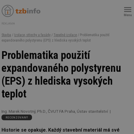
Menu
REKLAMA
Stavba
/
Izolace, střechy a fasády
/
Tepelné izolace
/ Problematika použití
expandovaného polystyrenu (EPS) z hlediska vysokých teplot
Problematika použití
expandovaného polystyrenu
(EPS) z hlediska vysokých
teplot
Ing. Marek Novotný, Ph.D., ČVUT FA Praha, Ústav stavitelství
RECENZOVANÝ
Historie se opakuje. Každý stavební materiál má své