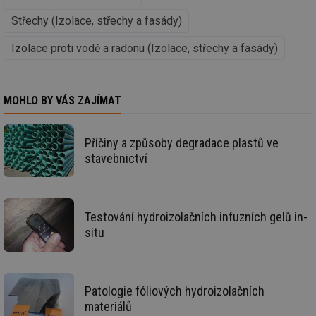
ab
Ho
Střechy (Izolace, střechy a fasády)
zd
ná
Izolace proti vodě a radonu (Izolace, střechy a fasády)
za
vz
de
de
re
we
MOHLO BY VÁS ZAJÍMAT
__gfp_64b
1 rok
Je
Gemius
so
.tzb-info.cz
kt
Příčiny a způsoby degradace plastů ve
spr
stavebnictví
da
co
ná
we
__cf_bm
29 minut
Te
Cloudflare Inc.
Testování hydroizolačních infuzních gelů in-
59 sekund
co
.vimeo.com
po
situ
ro
li
To
př
by
po
Patologie fóliových hydroizolačních
zp
materiálů
po
we