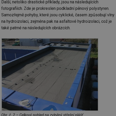
Další, netoliko drastické příklady, jsou na následujících
fotografiích. Zde je prokreslen podkladní pěnový polystyren.
Samozřejmě pohyby, které jsou cyklické, časem způsobují vlny
na hydroizolaci, zejména pak na asfaltové hydroizolaci, což je
také patrné na následujících obrázcích.
Obr. č. 2 – Celkový pohled na zvlněný střešní plášť