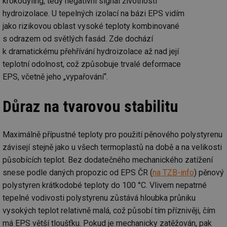
krokodýling, tedy negativní signál životnosti
hydroizolace. U tepelných izolací na bázi EPS vidím
jako rizikovou oblast vysoké teploty kombinované
s odrazem od světlých fasád. Zde dochází
k dramatickému přehřívání hydroizolace až nad její
teplotní odolnost, což způsobuje trvalé deformace
EPS, včetně jeho „vypařování“.
Důraz na tvarovou stabilitu
Maximálně přípustné teploty pro použití pěnového polystyrenu
závisejí stejně jako u všech termoplastů na době a na velikosti
působících teplot. Bez dodatečného mechanického zatížení
snese podle daných propozic od EPS ČR (
na TZB-info
) pěnový
polystyren krátkodobé teploty do 100 °C. Vlivem nepatrné
tepelné vodivosti polystyrenu zůstává hloubka průniku
vysokých teplot relativně malá, což působí tím příznivěji, čím
má EPS větší tloušťku. Pokud je mechanicky zatěžován, pak