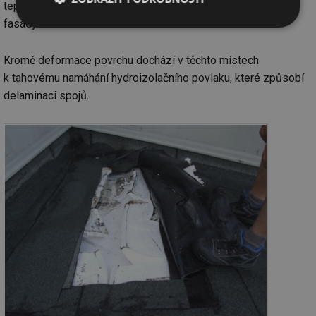
tepelnou energii, která na povrch působí odrazem od světlé
fasády.
Nezbytně
Výkonové
Soubory
nutné
soubory
cílení
soubory
Kromě deformace povrchu dochází v těchto místech
k tahovému namáhání hydroizolačního povlaku, které způsobí
delaminaci spojů.
Funkční soubory
Nezařazené
soubory
Nezbytně nutné soubory
Výkonové soubory
Soubory cílení
Funkční soubory
Nezařazené soubory
Nezbytně nutné soubory cookie umožňují základní
funkce webových stránek, jako je přihlášení
uživatele a správa účtu. Webové stránky nelze bez