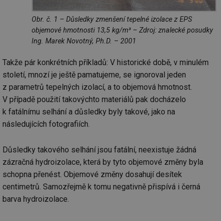
Obr. č. 1 – Důsledky zmenšení tepelné izolace z EPS
objemové hmotnosti 13,5 kg/m³ – Zdroj: znalecké posudky
Ing. Marek Novotný, Ph.D. – 2001
Takže pár konkrétních příkladů: V historické době, v minulém
století, mnozí je ještě pamatujeme, se ignoroval jeden
z parametrů tepelných izolací, a to objemová hmotnost.
V případě použití takovýchto materiálů pak docházelo
k fatálnímu selhání a důsledky byly takové, jako na
následujících fotografiích.
Důsledky takového selhání jsou fatální, neexistuje žádná
zázračná hydroizolace, která by tyto objemové změny byla
schopna přenést. Objemové změny dosahují desítek
centimetrů. Samozřejmě k tomu negativně přispívá i černá
barva hydroizolace.