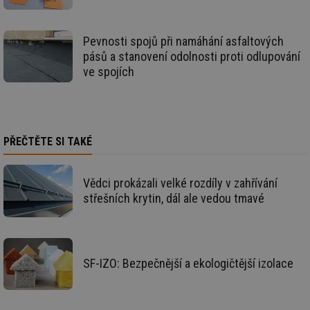
st
sid
forum.tzb-
1 rok
To
info.cz
bě
Pevnosti spojů při namáhání asfaltových
so
pásů a stanovení odolnosti proti odlupování
al
na
ve spojích
so
re
pr
po
sp
rel
PŘEČTĚTE SI TAKÉ
_hjIncludedInSessionSample
1 minuta
Te
Hotjar Ltd
59 sekund
co
energetika.tzb-
na
info.cz
ab
Vědci prokázali velké rozdíly v zahřívání
Ho
zd
střešních krytin, dál ale vedou tmavé
ná
za
vz
de
de
re
SF-IZO: Bezpečnější a ekologičtější izolace
we
_hjIncludedInSessionSample
1 minuta
Te
Hotjar Ltd
59 sekund
co
stavba.tzb-
na
info.cz