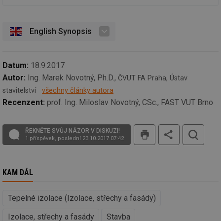
sp
ná
je
kte
English Synopsis
id
př
úč
An
Datum:
18.9.2017
id
energetika.tzb-
10 let
Te
info.cz
co
Autor:
Ing. Marek Novotný, Ph.D.,
ČVUT FA Praha, Ústav
po
vy
stavitelství
všechny články autora
se
Recenzent:
prof. Ing. Miloslav Novotný, CSc., FAST VUT Brno
_hjIncludedInSessionSample
1 minuta
Te
Hotjar Ltd
59 sekund
co
kalkulator.tzb-
na
info.cz
tisk
ab
ŘEKNĚTE SVŮJ NÁZOR V DISKUZI!
Ho
1 příspěvek, poslední 23.10.2017 07:42
zd
ná
za
vz
de
KAM DÁL
de
re
we
Tepelné izolace (Izolace, střechy a fasády)
_hjIncludedInSessionSample
1 minuta
Te
Hotjar Ltd
59 sekund
co
voda.tzb-
Izolace, střechy a fasády
Stavba
na
info.cz