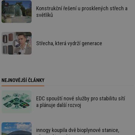
ab
Ho
Konstrukční řešení u prosklených střech a
zd
ná
světlíků
za
vz
de
de
re
we
Střecha, která vydrží generace
id
www.tzb-
10 let
Te
info.cz
co
po
vy
se
id
m.tzb-info.cz
10 let
Te
co
NEJNOVĚJŠÍ ČLÁNKY
po
vy
se
EDC spouští nové služby pro stabilitu sítí
_hjIncludedInSessionSample
1 minuta
Te
Hotjar Ltd
59 sekund
co
www.tzb-
a plánuje další rozvoj
na
info.cz
ab
Ho
zd
ná
za
innogy koupila dvě bioplynové stanice,
vz