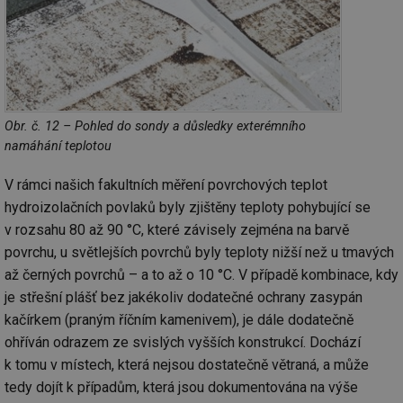
int
tě
id
vytapeni.tzb-
10 let
Te
info.cz
co
po
vy
se
id
stavba.tzb-
10 let
Te
Obr. č. 12 – Pohled do sondy a důsledky exterémního
info.cz
co
namáhání teplotou
po
vy
se
V rámci našich fakultních měření povrchových teplot
_hjFirstSeen
29 minut
So
Hotjar Ltd
hydroizolačních povlaků byly zjištěny teploty pohybující se
59 sekund
na
.tzb-info.cz
ab
v rozsahu 80 až 90 °C, které závisely zejména na barvě
sl
povrchu, u světlejších povrchů byly teploty nižší než u tmavých
ce
pr
až černých povrchů – a to až o 10 °C. V případě kombinace, kdy
poč
Ne
je střešní plášť bez jakékoliv dodatečné ochrany zasypán
žá
id
kačírkem (praným říčním kamenivem), je dále dodatečně
in
ohříván odrazem ze svislých vyšších konstrukcí. Dochází
id
forum.tzb-
1 rok
Te
k tomu v místech, která nejsou dostatečně větraná, a může
info.cz
co
po
tedy dojít k případům, která jsou dokumentována na výše
vy