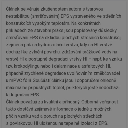
se
Článek se věnuje zkušenostem autora s tvarovou
_hjIncludedInSessionSample
1 minuta
Te
Hotjar Ltd
59 sekund
co
oze.tzb-info.cz
nestabilitou (smršťováním) EPS vystaveného ve střešních
na
ab
konstrukcích vysokým teplotám. Na konkrétních
Ho
příkladech ze stavební praxe jsou popisovány důsledky
zd
ná
smršťování EPS na skladbu plochých střešních konstrukcí,
za
vz
zejména pak na hydroizolační vrstvu, kdy na HI vrstvě
de
de
dochází ke zvlnění povrchu, zdržování srážkové vody na
re
we
vrstvě HI a postupné degradaci vrstvy HI – např. ke vzniku
tzv. krokodýlingu nebo i delaminace u asfaltových HI,
_dc_gtm_UA-5901706-1
.tzb-info.cz
58 sekund
Te
co
případně zrychlené degradace uvolňováním změkčovadel
př
w
u mPVC fólií. Součástí článku jsou i doporučení ohledně
po
Sp
maximálně přípustných teplot, při kterých ještě nedochází
Go
k degradaci EPS.
da
kó
Článek považuji za kvalitní a přínosný. Odborná veřejnost
Po
lz
takto dostává zajímavé informace o jedné z možných
za
nu
příčin vzniku vad a poruch na plochých střechách
be
sk
s povlakovou HI uloženou na tepelné izolaci z EPS.
fu