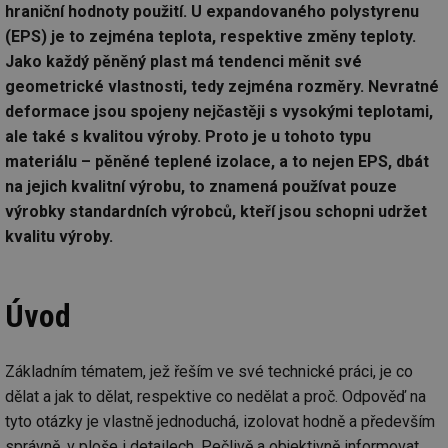
hraniční hodnoty použití. U expandovaného polystyrenu
(EPS) je to zejména teplota, respektive změny teploty.
Jako každý pěněný plast má tendenci měnit své
geometrické vlastnosti, tedy zejména rozměry. Nevratné
deformace jsou spojeny nejčastěji s vysokými teplotami,
ale také s kvalitou výroby. Proto je u tohoto typu
materiálu – pěněné teplené izolace, a to nejen EPS, dbát
na jejich kvalitní výrobu, to znamená používat pouze
výrobky standardních výrobců, kteří jsou schopni udržet
kvalitu výroby.
Úvod
Základním tématem, jež řeším ve své technické práci, je co
dělat a jak to dělat, respektive co nedělat a proč. Odpověď na
tyto otázky je vlastně jednoduchá, izolovat hodně a především
správně, v ploše i detailech. Pečlivě a objektivně informovat