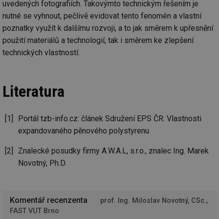
se
uvedených fotografiích. Takovýmto technickým řešením je
_hjIncludedInSessionSample
1 minuta
Te
nutné se vyhnout, pečlivě evidovat tento fenomén a vlastní
Hotjar Ltd
59 sekund
co
vetrani.tzb-
poznatky využít k dalšímu rozvoji, a to jak směrem k upřesnění
na
info.cz
ab
použití materiálů a technologií, tak i směrem ke zlepšení
Ho
zd
technických vlastností.
ná
za
vz
de
de
Literatura
re
we
id
voda.tzb-
10 let
Te
Portál tzb-info.cz: článek Sdružení EPS ČR: Vlastnosti
info.cz
co
po
expandovaného pěnového polystyrenu
vy
se
Znalecké posudky firmy A.W.A.L, s.r.o., znalec Ing. Marek
id
kalkulator.tzb-
1 rok
Te
info.cz
co
Novotný, Ph.D.
po
vy
se
id
oze.tzb-info.cz
10 let
Te
Komentář recenzenta
prof. Ing. Miloslav Novotný, CSc.,
co
po
FAST VUT Brno
vy