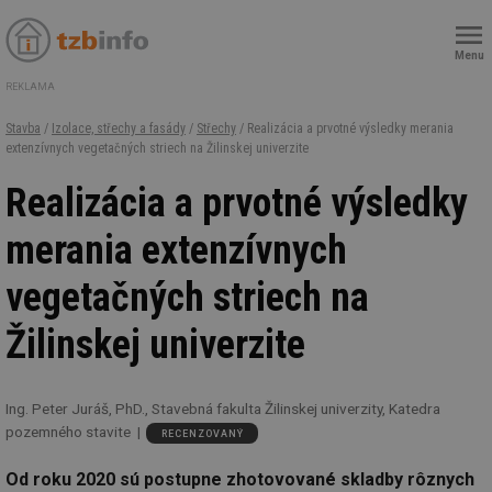
Menu
REKLAMA
Stavba
/
Izolace, střechy a fasády
/
Střechy
/ Realizácia a prvotné výsledky merania
extenzívnych vegetačných striech na Žilinskej univerzite
Realizácia a prvotné výsledky
merania extenzívnych
vegetačných striech na
Žilinskej univerzite
Ing. Peter Juráš, PhD., Stavebná fakulta Žilinskej univerzity, Katedra
pozemného stavite
RECENZOVANÝ
Od roku 2020 sú postupne zhotovované skladby rôznych