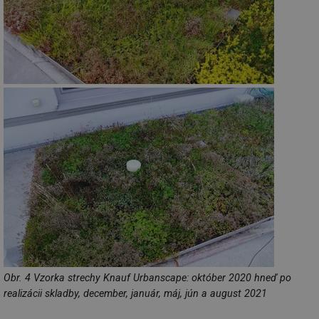
Nezbytně nutné soubory
Výkonové soubory
Soubory cílení
Funkční soubory
Nezařazené soubory
Nezbytně nutné soubory cookie umožňují základní
funkce webových stránek, jako je přihlášení
uživatele a správa účtu. Webové stránky nelze bez
nezbytně nutných souborů cookie správně používat.
Provider
/
Název
Vyprší
Po
Doména
g_state
.forum.tzb-
Zavřením
Sl
info.cz
prohlížeče
př
po
g_csrf_token
.forum.tzb-
Zavřením
Sl
info.cz
prohlížeče
př
po
id
konference.tzb-
1 rok
Te
Obr. 4 Vzorka strechy Knauf Urbanscape: október 2020 hneď po
info.cz
co
realizácii skladby, december, január, máj, jún a august 2021
po
vy
se