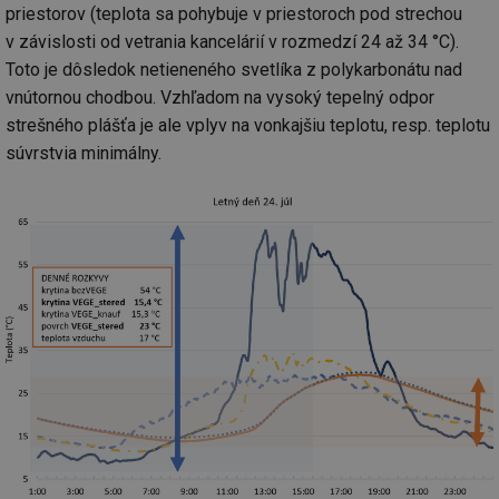
za
priestorov (teplota sa pohybuje v priestoroch pod strechou
vz
v závislosti od vetrania kancelárií v rozmedzí 24 až 34 °C).
de
de
Toto je dôsledok netieneného svetlíka z polykarbonátu nad
re
we
vnútornou chodbou. Vzhľadom na vysoký tepelný odpor
_hjIncludedInSessionSample
1 minuta
Te
Hotjar Ltd
strešného plášťa je ale vplyv na vonkajšiu teplotu, resp. teplotu
59 sekund
co
vytapeni.tzb-
na
súvrstvia minimálny.
info.cz
ab
Ho
zd
ná
za
vz
de
de
re
we
CookieScriptConsent
1 rok
Te
CookieScript
co
.tzb-info.cz
sl
Sc
za
př
so
so
ná
nu
ba