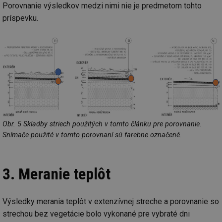
Porovnanie výsledkov medzi nimi nie je predmetom tohto
mv
2 měsíce 4
Te
Airtable
príspevku.
týdny
co
.tzb-info.cz
po
sl
už
int
vý
vl
po
Air
us
už
pr
int
tě
Obr. 5 Skladby striech použitých v tomto článku pre porovnanie.
id
vytapeni.tzb-
10 let
Te
info.cz
co
Snímače použité v tomto porovnaní sú farebne označené.
po
vy
se
id
stavba.tzb-
10 let
Te
3. Meranie teplôt
info.cz
co
po
vy
se
Výsledky merania teplôt v extenzívnej streche a porovnanie so
_hjFirstSeen
29 minut
So
Hotjar Ltd
strechou bez vegetácie bolo vykonané pre vybraté dni
59 sekund
na
.tzb-info.cz