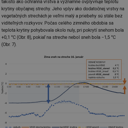
takisto ako ochranná vrstva a významne ovplyvňuje teplotu
we
krytiny obyčajnej strechy. Jeho vplyv ako dodatočnej vrstvy na
__cf_bm
29 minut
Te
Cloudflare Inc.
vegetačných strechách je veľmi malý a priebehy sú stále bez
59 sekund
co
.vimeo.com
po
viditeľných rozkyvov. Počas celého zimného obdobia sa
ro
li
teplota krytiny pohybovala okolo nuly, pri pokrytí snehom bola
To
př
+0,1 °C (Obr. 8), pokiaľ na streche nebol sneh bola −1,5 °C
by
(Obr. 7).
po
zp
po
we
st
sid
forum.tzb-
1 rok
To
info.cz
bě
so
al
na
so
re
pr
po
sp
rel
_hjIncludedInSessionSample
1 minuta
Te
Hotjar Ltd
59 sekund
co
energetika.tzb-
na
info.cz