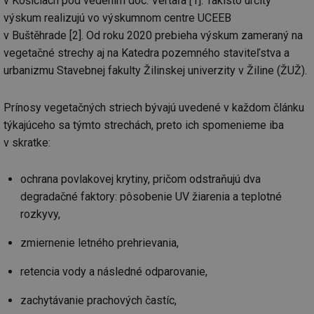
v Košiciach pod vedením doc. Vertaľa [1]. Takisto určitý
výskum realizujú vo výskumnom centre UCEEB
v Buštěhrade [2]. Od roku 2020 prebieha výskum zameraný na
vegetačné strechy aj na Katedra pozemného staviteľstva a
urbanizmu Stavebnej fakulty Žilinskej univerzity v Žiline (ŽUŽ).
Prínosy vegetačných striech bývajú uvedené v každom článku
týkajúceho sa týmto strechách, preto ich spomenieme iba
v skratke:
ochrana povlakovej krytiny, pričom odstraňujú dva
degradačné faktory: pôsobenie UV žiarenia a teplotné
rozkyvy,
zmiernenie letného prehrievania,
retencia vody a následné odparovanie,
zachytávanie prachových častíc,