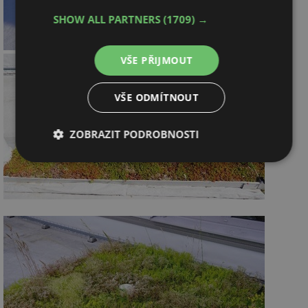
SHOW ALL PARTNERS
(1709) →
VŠE PŘIJMOUT
VŠE ODMÍTNOUT
ZOBRAZIT PODROBNOSTI
Nezbytně
Výkonové
Soubory
nutné
soubory
cílení
soubory
Funkční soubory
Nezařazené
soubory