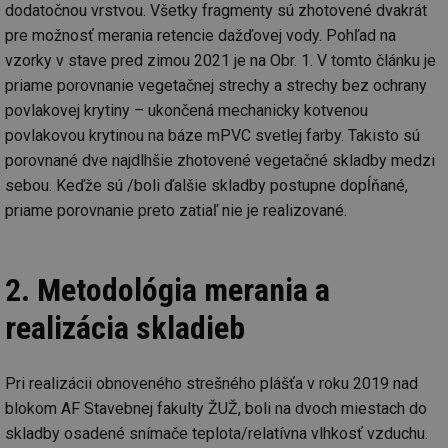
dodatočnou vrstvou. Všetky fragmenty sú zhotovené dvakrát
pre možnosť merania retencie dažďovej vody. Pohľad na
vzorky v stave pred zimou 2021 je na Obr. 1. V tomto článku je
priame porovnanie vegetačnej strechy a strechy bez ochrany
povlakovej krytiny – ukončená mechanicky kotvenou
povlakovou krytinou na báze mPVC svetlej farby. Takisto sú
porovnané dve najdlhšie zhotovené vegetačné skladby medzi
sebou. Keďže sú /boli ďalšie skladby postupne dopĺňané,
priame porovnanie preto zatiaľ nie je realizované.
2. Metodológia merania a
realizácia skladieb
Pri realizácii obnoveného strešného plášťa v roku 2019 nad
blokom AF Stavebnej fakulty ŽUŽ, boli na dvoch miestach do
skladby osadené snímače teplota/relatívna vlhkosť vzduchu.