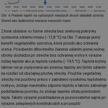
př
w
po
Sp
Obr. 6 Priebeh teplôt na vybraných miestach dvoch skladieb strechy
Go
da
Stered ako kalibračné meranie meracích miest
kó
Po
lz
Zimné obdobie vo forme strecha bez snehovej pokrývky
za
nu
vystavená silnému mrazu (−12,8 °C) na Obr. 7 ukazuje jasný
be
sk
benefit vegetačného súvrstvia, ktoré pôsobí ako ochranná
fu
vrstva. Pôsobením dlhovlnného žiarenia sálaním jasnej nočnej
sp
ná
oblohy dochádza pri streche bez ochrannej vrstvy k výrazne
je
kte
nižšej teplote ako je teplota vzduchu (−19,5 °C). Teplota krytiny
id
př
takmer nie je ovplyvnená ani zmenou teploty ani týmto sálaním
úč
na rozdiel od obyčajnej plochej strechy. Použitie vegetačnej
An
strechy má pozitívny prínos v zabránení vysokému teplotnému
id
energetika.tzb-
10 let
Te
info.cz
co
rozkyvu, znižuje maximálnu zápornú teplotu a takisto zabraňuje
po
vy
podchladeniu povrchu, čo znižuje tepelnú stratu prechodom
se
tepla. Takéto výrazné podchladenie je pozorovateľné najmä pri
_hjIncludedInSessionSample
1 minuta
Te
Hotjar Ltd
výrazne zateplených konštrukciách a pri použití
59 sekund
co
kalkulator.tzb-
na
info.cz