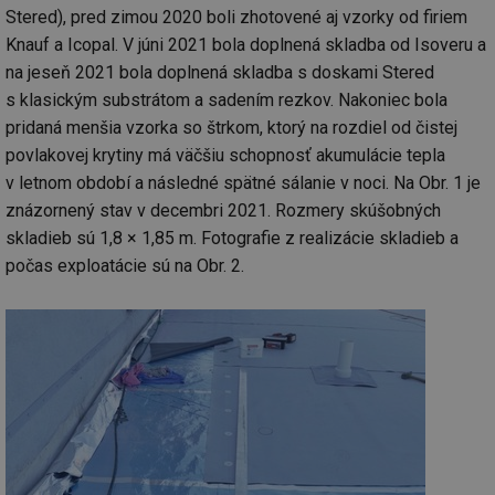
Stered), pred zimou 2020 boli zhotovené aj vzorky od firiem
Knauf a Icopal. V júni 2021 bola doplnená skladba od Isoveru a
na jeseň 2021 bola doplnená skladba s doskami Stered
s klasickým substrátom a sadením rezkov. Nakoniec bola
pridaná menšia vzorka so štrkom, ktorý na rozdiel od čistej
povlakovej krytiny má väčšiu schopnosť akumulácie tepla
v letnom období a následné spätné sálanie v noci. Na Obr. 1 je
znázornený stav v decembri 2021. Rozmery skúšobných
skladieb sú 1,8 × 1,85 m. Fotografie z realizácie skladieb a
počas exploatácie sú na Obr. 2.