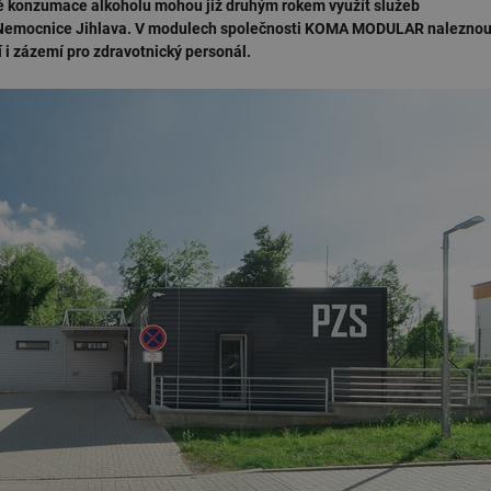
né konzumace alkoholu mohou již druhým rokem využít služeb
lu Nemocnice Jihlava. V modulech společnosti KOMA MODULAR nalezno
i zázemí pro zdravotnický personál.