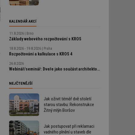
KALENDÁŘ AKCÍ
11.8.2026
Brno
Základy webového rozpočtování s KROS
18.8.2026 - 19.8.2026
Praha
Rozpočtování a kalkulace s KROS 4
26.8.2026
Webinář/seminář: Dveře jako součást architektonického detailu, technické řešení bez chyb
NEJČTENĚJŠÍ
Jak oživit téměř dvě století
starou stavbu: Rekonstrukce
Žitný mlýn Boršov
Jak postupovat při reklamaci
vadného plnění u staveb dle