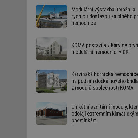
Modulární výstavba umožnila
id
rychlou dostavbu za plného p
nemocnice
_hjIncludedInSessi
id
KOMA postavila v Karviné prvn
modulární nemocnici v ČR
id
id
Karvinská hornická nemocnic
_hjIncludedInSessi
na podzim dočká nového křídl
z modulů společnosti KOMA
_dc_gtm_UA-590170
Unikátní sanitární moduly, kte
odolají extrémním klimatický
podmínkám
id