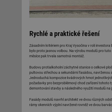
Rychlé a praktické řešení
Zásadním kritériem pro Kraj Vysočina v roli investora
bylo proto jasnou volbou. Na výrobu modulů pro tut
měsíce pak trvala samotná montáž.
Budovu protialkoholní záchytné stanice o celkové pl
pultovou střechou a sekundární fasádou, navrženou 
Jednoduchá kompozice kvádrových hmot jednotlivých
požadavky pro bezproblémový chod zařízení tohoto 
demontování stavby a následného využití modulů na j
Fasády modulů navrhl architekt ve dvou různých odstín
rámy okenních výplní navržené rovněž ve dvou barvá