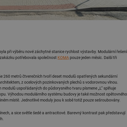
 byla při výběru nové záchytné stanice rychlost výstavby. Modulární řešení
o zakázku potřebovala společnost
KOMA
pouze jeden měsíc. Další tři
oše 260 metrů čtverečních tvoří deset modulů opatřených sekundární
architektem, z ocelových pozinkovaných plechů s vodorovnou vlnou.
 modulů uspořádaných do půdorysného tvaru písmene „L“ splňuje
typu. Výhodou modulárního systému budovy je také možnost opětovného
iném místě. Jednotlivé moduly jsou k sobě totiž pouze sešroubovány.
ech, a sice světle šedé a antracitové. Barevný kontrast pak představují
ch.