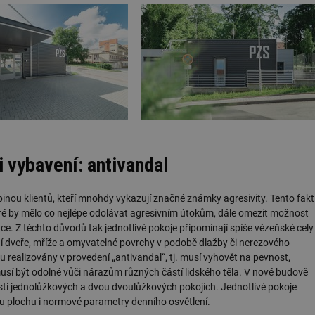
i vybavení: antivandal
inou klientů, kteří mnohdy vykazují značné známky agresivity. Tento fakt
eré by mělo co nejlépe odolávat agresivním útokům, dále omezit možnost
ce. Z těchto důvodů tak jednotlivé pokoje připomínají spíše vězeňské cely
ní dveře, mříže a omyvatelné povrchy v podobě dlažby či nerezového
u realizovány v provedení „antivandal“, tj. musí vyhovět na pevnost,
sí být odolné vůči nárazům různých částí lidského těla. V nové budově
esti jednolůžkových a dvou dvoulůžkových pokojích. Jednotlivé pokoje
u plochu i normové parametry denního osvětlení.