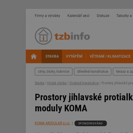
Firmy a výrobky
Kalendář akcí
Diskuze
Tabulky a
STAVBA
VYTÁPĚNÍ
VĚTRÁNÍ / KLIMATIZACE
cihly, bloky, tvárnice
dřevěné konstrukce
terasy a z
Stavba
/
Hrubá stavba
/
Ocelové konstrukce
/ Prostory jihlavské pr
Prostory jihlavské protial
moduly KOMA
KOMA MODULAR s.r.o.
SPONZOROVÁNO