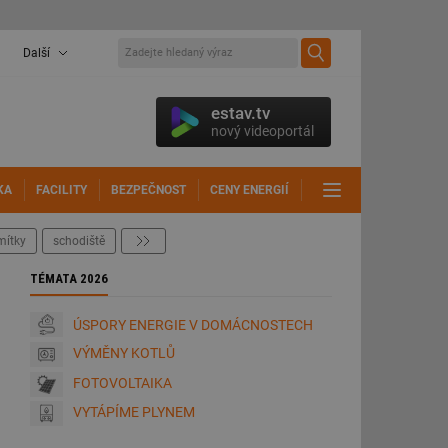
Další
estav.tv
nový videoportál
KA
FACILITY
BEZPEČNOST
CENY ENERGIÍ
DALŠÍ
mítky
schodiště
další
TÉMATA 2026
ÚSPORY ENERGIE V DOMÁCNOSTECH
VÝMĚNY KOTLŮ
FOTOVOLTAIKA
VYTÁPÍME PLYNEM