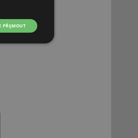
E PŘIJMOUT
Nezařazené
soubory
řazené soubory
 správa účtu. Webové