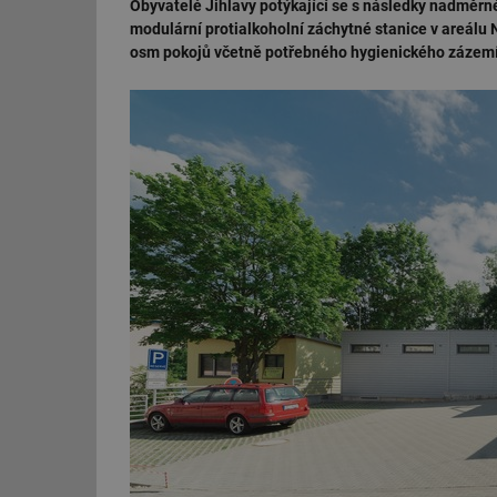
Obyvatelé Jihlavy potýkající se s následky nadměr
modulární protialkoholní záchytné stanice v areá
osm pokojů včetně potřebného hygienického zázemí 