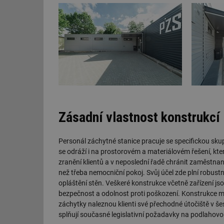
Zásadní vlastnost konstrukcí 
Personál záchytné stanice pracuje se specifickou skup
se odráží i na prostorovém a materiálovém řešení, kt
zranění klientů a v neposlední řadě chránit zaměstnan
než třeba nemocniční pokoj. Svůj účel zde plní robust
opláštění stěn. Veškeré konstrukce včetně zařízení jso
bezpečnost a odolnost proti poškození. Konstrukce mu
záchytky naleznou klienti své přechodné útočiště v š
splňují současné legislativní požadavky na podlahovo