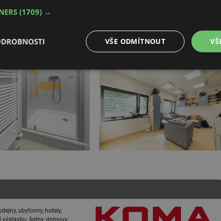
TNERS
(1709) →
ODROBNOSTI
VŠE ODMÍTNOUT
VŠ
é
Výkonové
Soubory cílení
Funkční soubory
soubory
é soubory
Výkonové soubory
Soubory cílení
Funkční soubory
Neza
ry cookie umožňují základní funkce webových stránek, jako je přihlášení uživatele a
zbytně nutných souborů cookie správně používat.
Provider
/
Vyprší
Popis
Doména
ejny, ubytovny, hotely,
.forum.tzb-
Zavřením
Slouží k přihlášení pomocí Google
info.cz
prohlížeče
í výstavbu, šatny, domovy