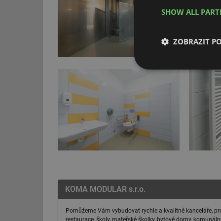
SHOW ALL PAR
ZOBRAZIT P
Nezbytně nutn
soubory
Nezbytně nutn
Nezbytně nutné soubo
stránky nelze bez ne
KOMA MODULAR s.r.o.
Název
Pomůžeme Vám vybudovat rychle a kvalitně kanceláře, prod
g_state
restaurace, školy, mateřské školky, bytové domy, komunáln