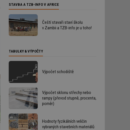
STAVBA A TZB-INFO V AFRICE
u
Čeští stavaři staví školu
v Zambii a TZB-info je u toho!
TABULKY & VÝPOČTY
Výpočet schodiště
Výpočet sklonu střechy nebo
rampy (převod stupně, procenta,
poměr)
Hodnoty fyzikálních veličin
vybraných stavebních materiálů