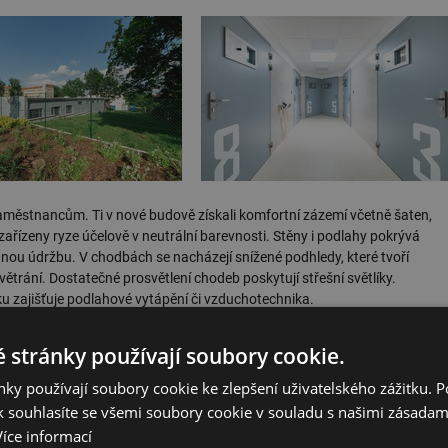
cí zaměstnancům. Ti v nové budově získali komfortní zázemí včetně šaten,
zařízeny ryze účelově v neutrální barevnosti. Stěny i podlahy pokrývá
ou údržbu. V chodbách se nacházejí snížené podhledy, které tvoří
ětrání. Dostatečné prosvětlení chodeb poskytují střešní světlíky.
ku zajišťuje podlahové vytápění či vzduchotechnika.
zi množství
modulárních staveb
menšího rozsahu, jejichž výstavbu spojuje
 stránky používají soubory cookie.
c ve srovnání s tradičními stavebními postupy.
ky používají soubory cookie ke zlepšení uživatelského zážitku. 
 souhlasíte se všemi soubory cookie v souladu s našimi zásadam
Více informací