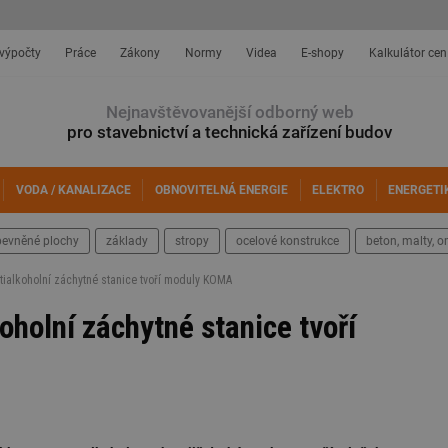
 výpočty
Práce
Zákony
Normy
Videa
E-shopy
Kalkulátor cen
Nejnavštěvovanější odborný web
pro stavebnictví a technická zařízení budov
VODA / KANALIZACE
OBNOVITELNÁ ENERGIE
ELEKTRO
ENERGETI
pevněné plochy
základy
stropy
ocelové konstrukce
beton, malty, o
otialkoholní záchytné stanice tvoří moduly KOMA
koholní záchytné stanice tvoří