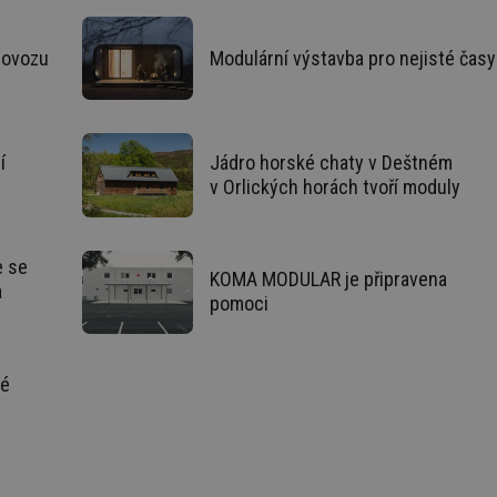
žádné identifikovatelné informace.
forum.tzb-
1 rok
Tento soubor cookie se používá k vytváře
info.cz
rovozu
Modulární výstavba pro nejisté časy
onSample
1 minuta
Tento soubor cookie je nastaven tak, aby
Hotjar Ltd
59 sekund
o tom, zda je tento návštěvník zahrnut d
vetrani.tzb-
definovaného denním limitem relace va
info.cz
voda.tzb-
10 let
Tento soubor cookie se používá k vytváře
í
Jádro horské chaty v Deštném
info.cz
v Orlických horách tvoří moduly
kalkulator.tzb-
1 rok
Tento soubor cookie se používá k vytváře
info.cz
oze.tzb-info.cz
10 let
Tento soubor cookie se používá k vytváře
e se
KOMA MODULAR je připravena
onSample
1 minuta
Tento soubor cookie je nastaven tak, aby
Hotjar Ltd
a
59 sekund
o tom, zda je tento návštěvník zahrnut d
oze.tzb-info.cz
pomoci
definovaného denním limitem relace va
6-1
.tzb-info.cz
58 sekund
Tento soubor cookie je přidružen k web
Správce značek Google k načtení dalších 
stránku. Pokud je použit, lze jej považov
ré
nutný, protože bez něj jiné skripty nemu
Konec názvu je jedinečné číslo, které je t
m
přidruženého účtu Google Analytics.
energetika.tzb-
10 let
Tento soubor cookie se používá k vytváře
info.cz