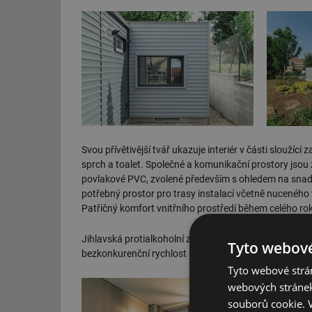
Svou přívětivější tvář ukazuje interiér v části slouží
sprch a toalet. Společné a komunikační prostory jsou 
povlakové PVC, zvolené především s ohledem na snadn
potřebný prostor pro trasy instalací včetně nuceného v
Patřičný komfort vnitřního prostředí během celého ro
Jihlavská protialkoholní záchytná stanice se řadí me
Tyto webové
bezkonkurenční rychlost i rychlejší návratnost investi
Tyto webové strán
webových stránek
souborů cookie.