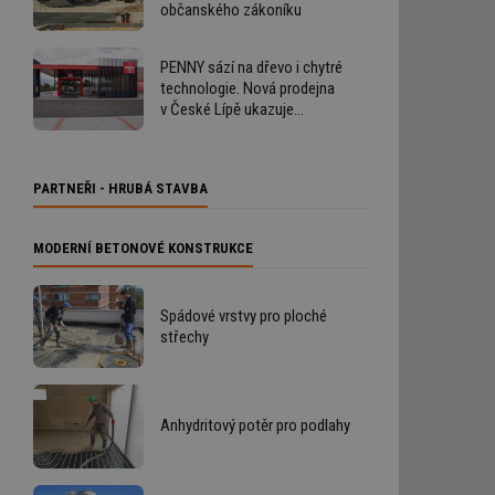
občanského zákoníku
PENNY sází na dřevo i chytré
technologie. Nová prodejna
v České Lípě ukazuje
budoucnost výstavby
retailových staveb
PARTNEŘI - HRUBÁ STAVBA
MODERNÍ BETONOVÉ KONSTRUKCE
Spádové vrstvy pro ploché
střechy
Anhydritový potěr pro podlahy