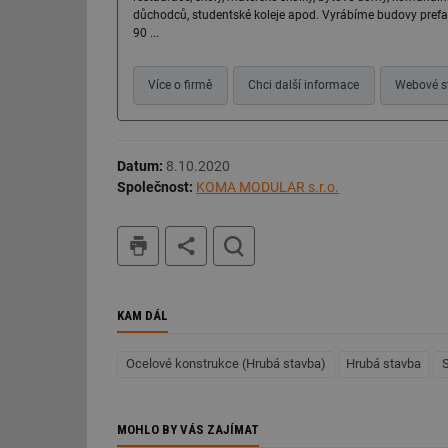
důchodců, studentské koleje apod. Vyrábíme budovy pref
g_csrf_token
90 ...
id
Více o firmě
Chci další informace
Webové s
_hjAbsoluteSession
Datum:
8.10.2020
id
Společnost:
KOMA MODULAR s.r.o.
_hjIncludedInSessi
tisk
hledat
mv
KAM DÁL
id
Ocelové konstrukce (Hrubá stavba)
Hrubá stavba
id
_hjFirstSeen
MOHLO BY VÁS ZAJÍMAT