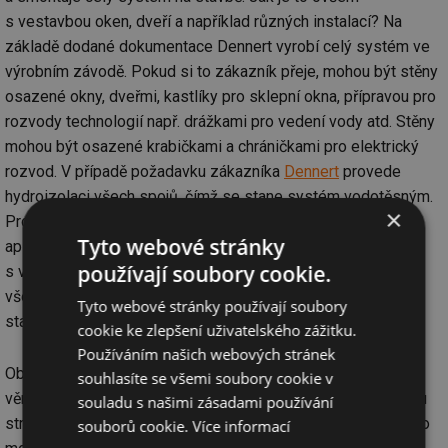
s vestavbou oken, dveří a například různých instalací? Na
základě dodané dokumentace Dennert vyrobí celý systém ve
výrobním závodě. Pokud si to zákazník přeje, mohou být stěny
osazené okny, dveřmi, kastlíky pro sklepní okna, přípravou pro
rozvody technologií např. drážkami pro vedení vody atd. Stěny
mohou být osazené krabičkami a chráničkami pro elektrický
rozvod. V případě požadavku zákazníka
Dennert
provede
hydroizolaci všech spojů, čímž se stane systém vodotěsným.
×
Profesionální hydroizolaci budov zaručuje hydroizolace
Tyto webové stránky
aplikovaná zvenčí. Vytvoří se tak homogenní vazba
používají soubory cookie.
s vodotěsným betonovým prvkem. Oba systémy splňují
všechny požadavky „Směrnice pro výrobu vodotěsných
Tyto webové stránky používají soubory
stavebních konstrukcí“.
cookie ke zlepšení uživatelského zážitku.
Používáním našich webových stránek
Obvodové stěny jsou osazené hranou, která tvoří bednění
souhlasíte se všemi soubory cookie v
věnce a při dodání stěn a stropů současně provede pokládku
souladu s našimi zásadami používání
stropů a betonáže věnce a spár Dennert. Odpadá bednění pro
souborů cookie.
Více informací