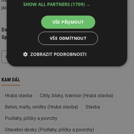
monolitické sklepní konstrukce a také omítky, protože stěny
SHOW ALL PARTNERS
(1709) →
jsou hladké a stačí pouze vymalovat.
VŠE PŘIJMOUT
Datum:
28.12.2021
Společnost:
Dennert Baustoffwelt GmbH&Co. KG
VŠE ODMÍTNOUT
tisk
hledat
ZOBRAZIT PODROBNOSTI
Nezbytně
Výkonové
Soubory
nutné
soubory
cílení
soubory
KAM DÁL
Hrubá stavba
Cihly, bloky, tvárnice (Hrubá stavba)
Funkční soubory
Nezařazené
soubory
Beton, malty, omítky (Hrubá stavba)
Stavba
Podlahy, příčky a povrchy
Stavební desky (Podlahy, příčky a povrchy)