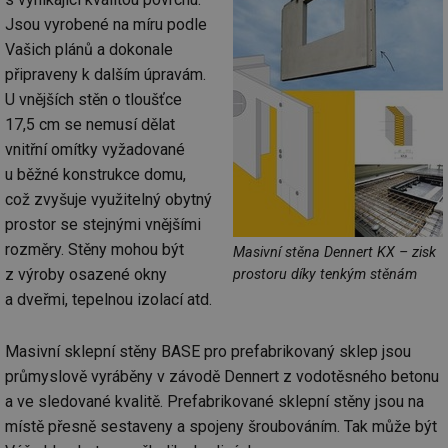
Jsou vyrobené na míru podle
Vašich plánů a dokonale
připraveny k dalším úpravám.
U vnějších stěn o tloušťce
17,5 cm se nemusí dělat
vnitřní omítky vyžadované
u běžné konstrukce domu,
což zvyšuje využitelný obytný
prostor se stejnými vnějšími
rozměry. Stěny mohou být
Masivní stěna Dennert KX – zisk
z výroby osazené okny
prostoru díky tenkým stěnám
a dveřmi, tepelnou izolací atd.
Masivní sklepní stěny BASE pro prefabrikovaný sklep jsou
průmyslově vyráběny v závodě Dennert z vodotěsného betonu
a ve sledované kvalitě. Prefabrikované sklepní stěny jsou na
místě přesně sestaveny a spojeny šroubováním. Tak může být