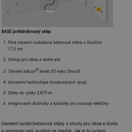
BASE prefabrikovaný sklep
Plná masivní vodotěsná betonová stěna o tloušťce
17,5 cm
Výřezy pro okna a dveře atd.
®
Těsnění adicon
lamin DS nebo StecoX
Inovativní technologie šroubovaných spojů
Stěny do výšky 2,875 m
Integrované chráničky a krabičky pro rozvody elektřiny
Dennert vyrobí betonové stěny s otvory pro okna a dveře
a smontuje celý systém na stavbě. Jak je to ovšem