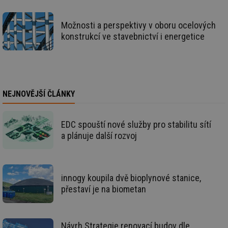
mv
2 měsíce 4
Te
Airtable
týdny
co
.tzb-info.cz
po
Možnosti a perspektivy v oboru ocelových
sl
už
konstrukcí ve stavebnictví i energetice
int
vý
vl
po
Air
us
už
pr
NEJNOVĚJŠÍ ČLÁNKY
int
tě
id
vytapeni.tzb-
10 let
Te
EDC spouští nové služby pro stabilitu sítí
info.cz
co
a plánuje další rozvoj
po
vy
se
id
stavba.tzb-
10 let
Te
info.cz
co
innogy koupila dvě bioplynové stanice,
po
vy
přestaví je na biometan
se
_hjFirstSeen
29 minut
So
Hotjar Ltd
59 sekund
na
.tzb-info.cz
ab
Návrh Strategie renovací budov dle