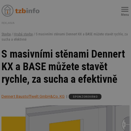
Menu
REKLAMA
Stavba
/
Hrubá stavba
/ S masivními stěnami Dennert KX a BASE můžete stavět rychle, za
sucha a efektivně
S masivními stěnami Dennert
KX a BASE můžete stavět
rychle, za sucha a efektivně
Dennert Baustoffwelt GmbH&Co. KG
SPONZOROVÁNO