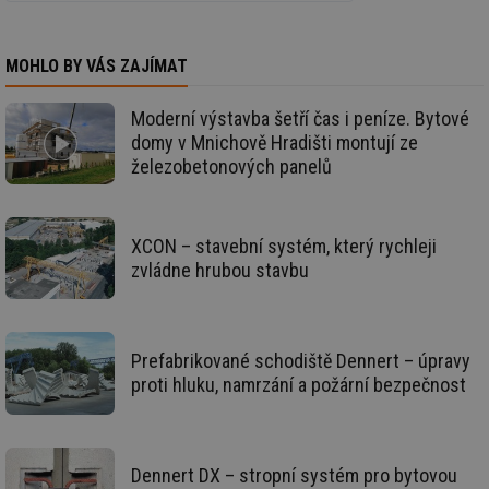
Nezbytně nutné soubory
Výkonové soubory
MOHLO BY VÁS ZAJÍMAT
Soubory cílení
Funkční soubory
Nezařazené soubory
Moderní výstavba šetří čas i peníze. Bytové
domy v Mnichově Hradišti montují ze
Nezbytně nutné soubory cookie umožňují základní
železobetonových panelů
funkce webových stránek, jako je přihlášení
uživatele a správa účtu. Webové stránky nelze bez
nezbytně nutných souborů cookie správně používat.
Provider
/
Název
Vyprší
Po
XCON – stavební systém, který rychleji
Doména
zvládne hrubou stavbu
g_state
.forum.tzb-
Zavřením
Sl
info.cz
prohlížeče
př
po
g_csrf_token
.forum.tzb-
Zavřením
Sl
Prefabrikované schodiště Dennert – úpravy
info.cz
prohlížeče
př
po
proti hluku, namrzání a požární bezpečnost
id
konference.tzb-
1 rok
Te
info.cz
co
po
vy
se
Dennert DX – stropní systém pro bytovou