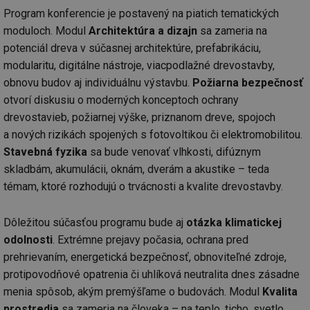
Program konferencie je postavený na piatich tematických
moduloch. Modul
Architektúra a dizajn
sa zameria na
potenciál dreva v súčasnej architektúre, prefabrikáciu,
modularitu, digitálne nástroje, viacpodlažné drevostavby,
obnovu budov aj individuálnu výstavbu.
Požiarna bezpečnosť
otvorí diskusiu o moderných konceptoch ochrany
drevostavieb, požiarnej výške, priznanom dreve, spojoch
a nových rizikách spojených s fotovoltikou či elektromobilitou.
Stavebná fyzika
sa bude venovať vlhkosti, difúznym
skladbám, akumulácii, oknám, dverám a akustike – teda
témam, ktoré rozhodujú o trvácnosti a kvalite drevostavby.
Dôležitou súčasťou programu bude aj
otázka klimatickej
odolnosti
. Extrémne prejavy počasia, ochrana pred
prehrievaním, energetická bezpečnosť, obnoviteľné zdroje,
protipovodňové opatrenia či uhlíková neutralita dnes zásadne
menia spôsob, akým premýšľame o budovách. Modul
Kvalita
prostredia
sa zameria na človeka – na teplo, ticho, svetlo,