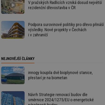
info.cz
co
V pražských Radlicích vzniká dosud největší
po
vy
rezidenční dřevostavba v ČR
se
_hjIncludedInSessionSample
1 minuta
Te
Hotjar Ltd
59 sekund
co
elektro.tzb-
na
info.cz
Podpora surovinové politiky pro dřevo přináší
ab
výsledky. Nové projekty v Čechách
Ho
zd
i v zahraničí
ná
za
vz
de
de
re
we
NEJNOVĚJŠÍ ČLÁNKY
mv
2 měsíce 4
Te
Airtable
týdny
co
.tzb-info.cz
po
innogy koupila dvě bioplynové stanice,
sl
už
přestaví je na biometan
int
vý
vl
po
Air
Návrh Strategie renovací budov dle
us
směrnice 2024/1275/EU o energetické
už
pr
náročnosti budov