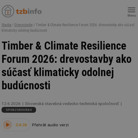
Menu
Stavba
/
Dřevostavby
/ Timber & Climate Resilience Forum 2026: drevostavby ako súčasť
klimaticky odolnej budúcnosti
Timber & Climate Resilience
Forum 2026: drevostavby ako
súčasť klimaticky odolnej
budúcnosti
12.6.2026
Slovenská stavebná vedecko-technická spoločnosť
SPONZOROVÁNO
04:36
Přehrát audio verzi