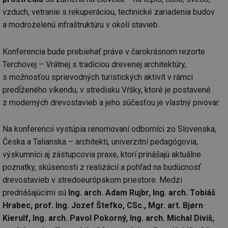
vzduch, vetranie s rekuperáciou, technické zariadenia budov
a modrozelenú infraštruktúru v okolí stavieb.
Konferencia bude prebiehať práve v čarokrásnom rezorte
Terchovej – Vrátnej s tradíciou drevenej architektúry,
s možnosťou sprievodných turistických aktivít v rámci
predĺženého víkendu, v stredisku Vŕšky, ktoré je postavené
z moderných drevostavieb a jeho súčasťou je vlastný pivovar.
Na konferencii vystúpia renomovaní odborníci zo Slovenska,
Česka a Talianska – architekti, univerzitní pedagógovia,
výskumníci aj zástupcovia praxe, ktorí prinášajú aktuálne
poznatky, skúsenosti z realizácií a pohľad na budúcnosť
drevostavieb v stredoeurópskom priestore. Medzi
prednášajúcimi sú
Ing. arch. Adam Rujbr, Ing. arch. Tobiáš
Hrabec, prof. Ing. Jozef Štefko, CSc., Mgr. art. Bjørn
Kierulf, Ing. arch. Pavol Pokorný, Ing. arch. Michal Diviš,