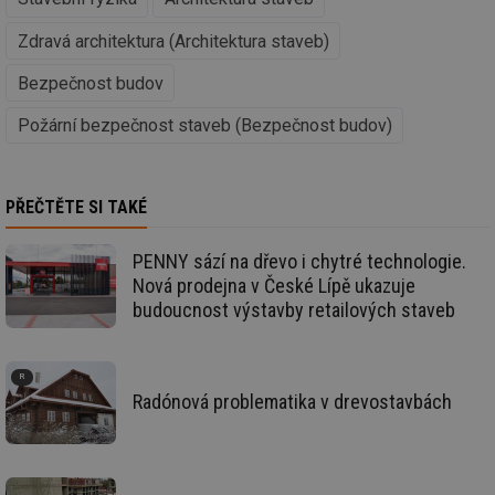
Provider
/
Název
Vyprší
Po
Zdravá architektura (Architektura staveb)
Doména
g_state
.forum.tzb-
Zavřením
Sl
Bezpečnost budov
info.cz
prohlížeče
př
po
Požární bezpečnost staveb (Bezpečnost budov)
g_csrf_token
.forum.tzb-
Zavřením
Sl
info.cz
prohlížeče
př
po
id
konference.tzb-
1 rok
Te
PŘEČTĚTE SI TAKÉ
info.cz
co
po
vy
PENNY sází na dřevo i chytré technologie.
se
Nová prodejna v České Lípě ukazuje
_hjAbsoluteSessionInProgress
29 minut
So
Hotjar Ltd
budoucnost výstavby retailových staveb
59 sekund
na
.tzb-info.cz
ab
sl
ce
pr
poč
Radónová problematika v drevostavbách
Ne
žá
id
in
id
vetrani.tzb-
10 let
Te