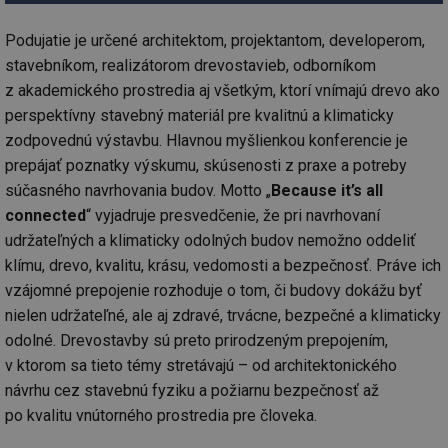
Podujatie je určené architektom, projektantom, developerom,
stavebníkom, realizátorom drevostavieb, odborníkom
z akademického prostredia aj všetkým, ktorí vnímajú drevo ako
perspektívny stavebný materiál pre kvalitnú a klimaticky
zodpovednú výstavbu. Hlavnou myšlienkou konferencie je
prepájať poznatky výskumu, skúsenosti z praxe a potreby
súčasného navrhovania budov. Motto „
Because it’s all
connected
“ vyjadruje presvedčenie, že pri navrhovaní
udržateľných a klimaticky odolných budov nemožno oddeliť
klímu, drevo, kvalitu, krásu, vedomosti a bezpečnosť. Práve ich
vzájomné prepojenie rozhoduje o tom, či budovy dokážu byť
nielen udržateľné, ale aj zdravé, trvácne, bezpečné a klimaticky
odolné. Drevostavby sú preto prirodzeným prepojením,
v ktorom sa tieto témy stretávajú – od architektonického
návrhu cez stavebnú fyziku a požiarnu bezpečnosť až
po kvalitu vnútorného prostredia pre človeka.