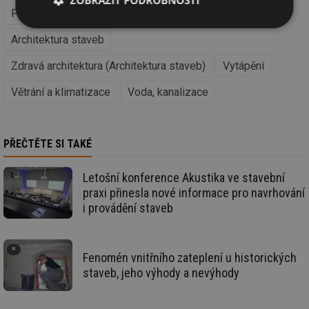
ZOBRAZIT PODROBNOSTI
Podlahy, příčky a povrchy
Stavební fyzika
Nezbytně
Výkonové
Soubory
Architektura staveb
nutné
soubory
cílení
soubory
Zdravá architektura (Architektura staveb)
Vytápění
Větrání a klimatizace
Voda, kanalizace
Funkční soubory
Nezařazené
soubory
PŘEČTĚTE SI TAKÉ
Letošní konference Akustika ve stavební
praxi přinesla nové informace pro navrhování
i provádění staveb
Nezbytně nutné soubory
Výkonové soubory
Soubory cílení
Funkční soubory
Nezařazené soubory
Fenomén vnitřního zateplení u historických
staveb, jeho výhody a nevýhody
Nezbytně nutné soubory cookie umožňují základní
funkce webových stránek, jako je přihlášení
uživatele a správa účtu. Webové stránky nelze bez