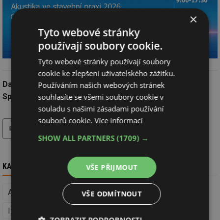
×
Tyto webové stránky
používají soubory cookie.
Tyto webové stránky používají soubory
cookie ke zlepšení uživatelského zážitku.
Datum:
1.6.2026
Používáním našich webových stránek
Společnost:
Asociace akustiky českého stavebnictví o.s.
souhlasíte se všemi soubory cookie v
souladu s našimi zásadami používání
souborů cookie.
Více informací
tisk
hledat
SHOW ALL PARTNERS
(1709) →
KAM DÁL
VŠE PŘIJMOUT
Akustika staveb (Stavební fyzika)
Hrubá stavba
VŠE ODMÍTNOUT
Izolace, střechy a fasády
Stavba
Okna a dveře