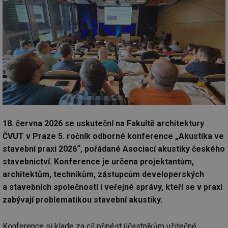
18. června 2026 se uskuteční na Fakultě architektury
ČVUT v Praze 5. ročník odborné konference „Akustika ve
stavební praxi 2026“, pořádané Asociací akustiky českého
stavebnictví. Konference je určena projektantům,
architektům, technikům, zástupcům developerských
a stavebních společností i veřejné správy, kteří se v praxi
zabývají problematikou stavební akustiky.
Konference si klade za cíl přinést účastníkům užitečné