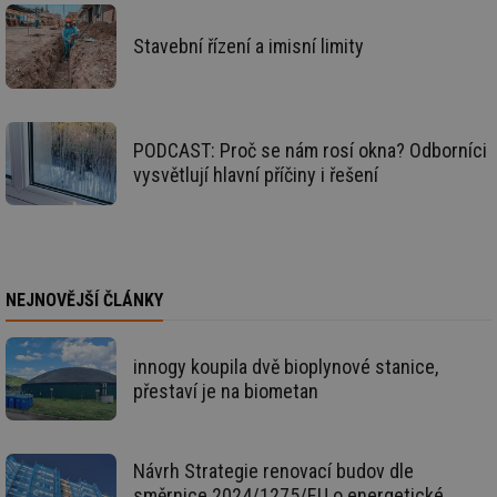
nezbytně nutných souborů cookie správně používat.
Provider
/
Stavební řízení a imisní limity
Název
Vyprší
Po
Doména
g_state
.forum.tzb-
Zavřením
Sl
info.cz
prohlížeče
př
po
PODCAST: Proč se nám rosí okna? Odborníci
g_csrf_token
.forum.tzb-
Zavřením
Sl
info.cz
prohlížeče
př
vysvětlují hlavní příčiny i řešení
po
id
konference.tzb-
1 rok
Te
info.cz
co
po
vy
se
NEJNOVĚJŠÍ ČLÁNKY
_hjAbsoluteSessionInProgress
29 minut
So
Hotjar Ltd
59 sekund
na
.tzb-info.cz
ab
sl
innogy koupila dvě bioplynové stanice,
ce
pr
přestaví je na biometan
poč
Ne
žá
id
in
Návrh Strategie renovací budov dle
směrnice 2024/1275/EU o energetické
id
vetrani.tzb-
10 let
Te