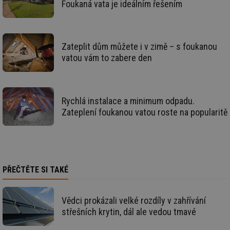
soubory
Foukaná vata je ideálním řešením
Zateplit dům můžete i v zimě – s foukanou
vatou vám to zabere den
Nezbytně nutné soubory
Výkonové soubory
Soubory cílení
Funkční soubory
Rychlá instalace a minimum odpadu.
Nezařazené soubory
Zateplení foukanou vatou roste na popularitě
Nezbytně nutné soubory cookie umožňují základní
funkce webových stránek, jako je přihlášení
uživatele a správa účtu. Webové stránky nelze bez
nezbytně nutných souborů cookie správně používat.
Provider
/
Název
Vyprší
Po
PŘEČTĚTE SI TAKÉ
Doména
g_state
.forum.tzb-
Zavřením
Sl
info.cz
prohlížeče
př
Vědci prokázali velké rozdíly v zahřívání
po
střešních krytin, dál ale vedou tmavé
g_csrf_token
.forum.tzb-
Zavřením
Sl
info.cz
prohlížeče
př
po