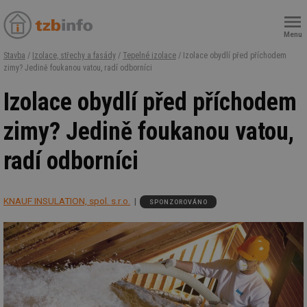
Menu
Stavba
/
Izolace, střechy a fasády
/
Tepelné izolace
/ Izolace obydlí před příchodem
zimy? Jedině foukanou vatou, radí odborníci
Izolace obydlí před příchodem
zimy? Jedině foukanou vatou,
radí odborníci
KNAUF INSULATION, spol. s.r.o.
SPONZOROVÁNO