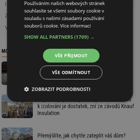
Používáním našich webových stránek
Izolace, střechy a fasády
Stavba
Regenerace domů
souhlasíte se všemi soubory cookie v
Zelená úsporám na TZB-info (Regenerace domů)
souladu s našimi zásadami používání
souborů cookie.
Více informací
Vytápění
Úspory energie v domácnostech (Vytápění)
SHOW ALL PARTNERS
(1709) →
MOHLO BY VÁS ZAJÍMAT
VŠE PŘIJMOUT
Jak nejrychleji zateplit dům? S foukanou
VŠE ODMÍTNOUT
vatou to stihnete za den
ZOBRAZIT PODROBNOSTI
Zvýšená poptávka po zateplení? Materiálů
Nezbytně
Výkonové
Soubory
k izolování je dostatek, zní ze závodů Knauf
nutné
soubory
cílení
Insulation
soubory
Přemýšlíte, jak chytře zateplit váš dům?
Funkční soubory
Nezařazené