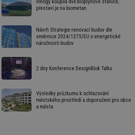
innogy koupila dvě bioplynové stanice,
ná
za
přestaví je na biometan
vz
de
de
re
we
Návrh Strategie renovací budov dle
mv
2 měsíce 4
Te
Airtable
směrnice 2024/1275/EU o energetické
týdny
co
.tzb-info.cz
náročnosti budov
po
sl
už
int
vý
vl
2 dny Konference DesignBlok Talks
po
Air
us
už
pr
int
Výsledky průzkumu k ochlazování
tě
městského prostředí a doporučení pro obce
id
vytapeni.tzb-
10 let
Te
a města
info.cz
co
po
vy
se
id
stavba.tzb-
10 let
Te
info.cz
co