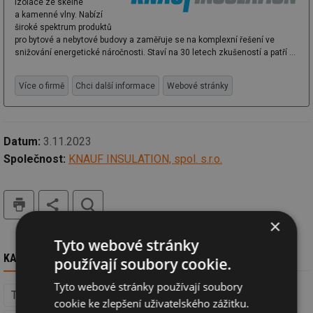
izolace ze skelné
a kamenné vlny. Nabízí
široké spektrum produktů
pro bytové a nebytové budovy a zaměřuje se na komplexní řešení ve
snižování energetické náročnosti. Staví na 30 letech zkušeností a patří ...
Více o firmě
Chci další informace
Webové stránky
Datum:
3.11.2023
Společnost:
KNAUF INSULATION, spol. s.r.o.
tisk
hledat
×
Tyto webové stránky
KAM DÁL
používají soubory cookie.
Tyto webové stránky používají soubory
Tepelné izolace (Izolace, střechy a fasády)
cookie ke zlepšení uživatelského zážitku.