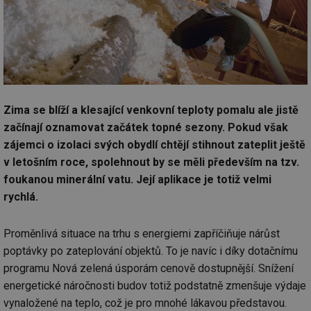
Zima se blíží a klesající venkovní teploty pomalu ale jistě
začínají oznamovat začátek topné sezony. Pokud však
zájemci o izolaci svých obydlí chtějí stihnout zateplit ještě
v letošním roce, spolehnout by se měli především na tzv.
foukanou minerální vatu. Její aplikace je totiž velmi
rychlá.
Proměnlivá situace na trhu s energiemi zapříčiňuje nárůst
poptávky po zateplování objektů. To je navíc i díky dotačnímu
programu Nová zelená úsporám cenově dostupnější. Snížení
energetické náročnosti budov totiž podstatně zmenšuje výdaje
vynaložené na teplo, což je pro mnohé lákavou představou.