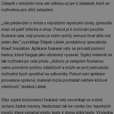
Zateplit v letošním roce ale stihnou už jen ti žadatelé, kteří se
rozhodnou pro dílčí zateplení.
„
Jde především o místa s největšími tepelnými úniky, zpravidla
mezi ně patří střecha a strop. Pokud je k izolování použita
foukaná vata, celý proces je velmi rychlý, nemusí trvat déle než
jeden den
,“ vysvětluje Štěpán Lášek, produktový specialista
Knauf Insulation. Aplikace foukané vaty se provádí pomocí
hadice, která funguje jako obrácený vysavač. Sypký materiál se
tak rozfouká po celé ploše. „
Ačkoliv je zateplení foukanou
vatou poměrně rychlou záležitostí a může se jevit jednoduše,
rozhodně bych spoléhal na odborníky. Pokud není aplikace
provedena správně, materiál může postrádat některé klíčové
vlastnosti
,“ dodává Lášek.
Díky sypké konzistenci foukané vaty nevznikají ve vrstvě
izolace žádné mezery. Nedochází tak ke vzniku tzv. tepelných
mostů, které označují místo, kudy z domu utíká teplo. Výsledná