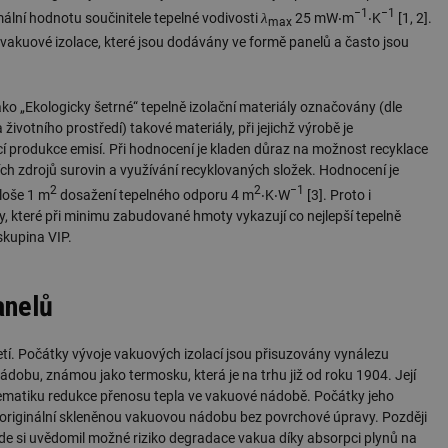
−1
−1
λ
ální hodnotu součinitele tepelné vodivosti
25 mW‧m
‧K
[1, 2].
max
t vakuové izolace, které jsou dodávány ve formě panelů a často jsou
ako „Ekologicky šetrné“ tepelně izolační materiály označovány (dle
votního prostředí) takové materiály, při jejichž výrobě je
cí produkce emisí. Při hodnocení je kladen důraz na možnost recyklace
ních zdrojů surovin a využívání recyklovaných složek. Hodnocení je
2
2
−1
ploše 1 m
dosažení tepelného odporu 4 m
‧K‧W
[3]. Proto i
, které při minimu zabudované hmoty vykazují co nejlepší tepelně
 skupina VIP.
anelů
letí. Počátky vývoje vakuových izolací jsou přisuzovány vynálezu
obu, známou jako termosku, která je na trhu již od roku 1904. Její
lematiku redukce přenosu tepla ve vakuové nádobě. Počátky jeho
l originální skleněnou vakuovou nádobu bez povrchové úpravy. Později
zde si uvědomil možné riziko degradace vakua díky absorpci plynů na