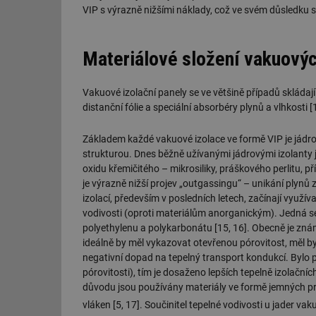
VIP s výrazně nižšími náklady, což ve svém důsledku s
g_csrf_token
id
Materiálové složení vakuovýc
_hjAbsoluteSession
Vakuové izolační panely se ve většině případů skládaj
distanční fólie a speciální absorbéry plynů a vlhkosti [
id
Základem každé vakuové izolace ve formě VIP je jádrov
_hjIncludedInSessi
strukturou. Dnes běžně užívanými jádrovými izolanty
oxidu křemičitého – mikrosiliky, práškového perlitu, 
je výrazně nižší projev „outgassingu“ – unikání plynů
mv
izolací, především v posledních letech, začínají využíva
vodivosti (oproti materiálům anorganickým). Jedná se
polyethylenu a polykarbonátu [15, 16]. Obecně je zná
id
ideálně by měl vykazovat otevřenou pórovitost, měl b
negativní dopad na tepelný transport kondukcí. Bylo p
id
pórovitosti), tím je dosaženo lepších tepelně izolační
důvodu jsou používány materiály ve formě jemných p
_hjFirstSeen
vláken [5, 17]. Součinitel tepelné vodivosti u jader 