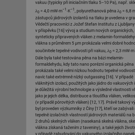
vakuu (typicky při iniciačním tlaku 5–10 Pa), např. s
−1
−1
id
λ
λ
= 4,0 mW‧m
‧K
, polyurethanová pěna
= 6,8
0
0
zástupců jádrových izolantů na tlaku je uvedena v gra
_hjIncludedInSessi
Vědečtí pracovníci z Jožef Stefan Institutu z Ljubljany
v příspěvku [16] vývoj a studium nových organických,
synteticky připravených vláken z melamin-formaldehy
id
vlákna s průměrem 5 μm prokázala velmi dobré hodn
λ
součinitele tepelné vodivosti při vakuu,
= 2,3 mW‧m
0
id
Dále byla také testována pěna na bázi melamin-
formaldehydu, kdy tato nano porézní organická pěna
id
prokázala také velmi nízkou hodnotu tepelné vodivosti
_hjIncludedInSessi
navíc také extrémně nízký outgassing [16]. V případě
vláknitých izolací, použitých jako jádro do vakuových i
je důležitá výrobní technologie a výsledné vlastnosti v
_dc_gtm_UA-590170
jako je jejich délka, distribuce a tloušťka vláken, veliko
(v případě pórovitých vláken) [12, 17]. Právě takový 
byl proveden výzkumníky z Číny [17], kteří se zabývali
tepelně izolačních vlastností jádrových materiálů na b
2 druhů skelných vláken (nasekaná skelná vlákna, ske
id
vlákna získaná tažením z taveniny), a také jejich život
v případě zabudování do vakuového izolačního panelu