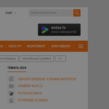
Další
estav.tv
nový videoportál
KA
FACILITY
BEZPEČNOST
CENY ENERGIÍ
DALŠÍ
vní předpisy
odvodňovací systémy
další
TÉMATA 2026
ÚSPORY ENERGIE V DOMÁCNOSTECH
VÝMĚNY KOTLŮ
FOTOVOLTAIKA
VYTÁPÍME PLYNEM