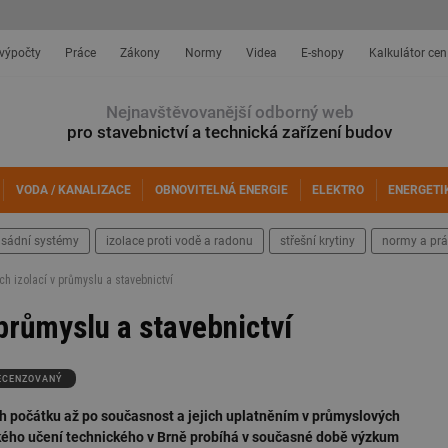
 výpočty
Práce
Zákony
Normy
Videa
E-shopy
Kalkulátor cen
Nejnavštěvovanější odborný web
pro stavebnictví a technická zařízení budov
VODA / KANALIZACE
OBNOVITELNÁ ENERGIE
ELEKTRO
ENERGETI
asádní systémy
izolace proti vodě a radonu
střešní krytiny
normy a prá
ch izolací v průmyslu a stavebnictví
průmyslu a stavebnictví
ECENZOVANÝ
ch počátku až po současnost a jejich uplatněním v průmyslových
okého učení technického v Brně probíhá v současné době výzkum