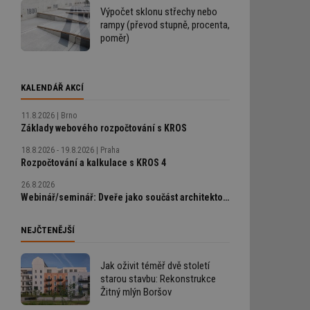
Výpočet sklonu střechy nebo
rampy (převod stupně, procenta,
poměr)
KALENDÁŘ AKCÍ
11.8.2026
Brno
Základy webového rozpočtování s KROS
18.8.2026 - 19.8.2026
Praha
Rozpočtování a kalkulace s KROS 4
26.8.2026
Webinář/seminář: Dveře jako součást architektonického detailu, technické řešení bez chyb
NEJČTENĚJŠÍ
Jak oživit téměř dvě století
starou stavbu: Rekonstrukce
Žitný mlýn Boršov