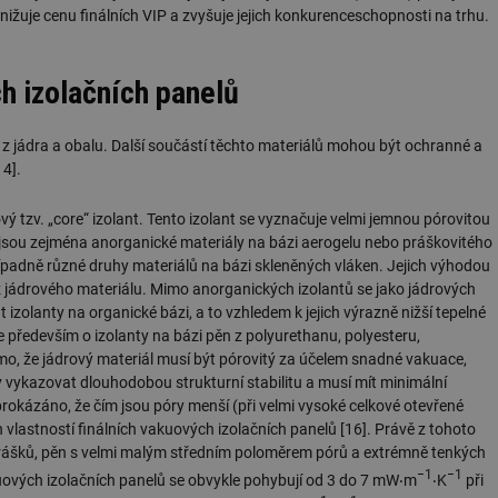
nižuje cenu finálních VIP a zvyšuje jejich konkurenceschopnosti na trhu.
.forum.tzb-
Zavřením
Slouží k přihlášení pomocí Google
info.cz
prohlížeče
konference.tzb-
1 rok
Tento soubor cookie se používá k vytváře
h izolačních panelů
info.cz
InProgress
29 minut
Soubor cookie je nastaven tak, aby Hotj
Hotjar Ltd
59 sekund
začátek cesty uživatele pro celkový počet
.tzb-info.cz
í z jádra a obalu. Další součástí těchto materiálů mohou být ochranné a
žádné identifikovatelné informace.
14].
vetrani.tzb-
10 let
Tento soubor cookie se používá k vytváře
info.cz
ý tzv. „core“ izolant. Tento izolant se vyznačuje velmi jemnou pórovitou
onSample
1 minuta
Tento soubor cookie je nastaven tak, aby
Hotjar Ltd
 jsou zejména anorganické materiály na bázi aerogelu nebo práškovitého
59 sekund
o tom, zda je tento návštěvník zahrnut d
elektro.tzb-
definovaného denním limitem relace va
případně různé druhy materiálů na bázi skleněných vláken. Jejich výhodou
info.cz
 z jádrového materiálu. Mimo anorganických izolantů se jako jádrových
2 měsíce 4
Tento soubor cookie se používá ke sledo
Airtable
t izolanty na organické bázi, a to vzhledem k jejich výrazně nižší tepelné
týdny
interakcí a výkonu v rámci vložených poh
.tzb-info.cz
usnadnění uživatelských preferencí a inte
 především o izolanty na bázi pěn z polyurethanu, polyesteru,
názorech.
mo, že jádrový materiál musí být pórovitý za účelem snadné vakuace,
vytapeni.tzb-
10 let
Tento soubor cookie se používá k vytváře
y vykazovat dlouhodobou strukturní stabilitu a musí mít minimální
info.cz
rokázáno, že čím jsou póry menší (při velmi vysoké celkové otevřené
stavba.tzb-
10 let
Tento soubor cookie se používá k vytváře
ch vlastností finálních vakuových izolačních panelů [16]. Právě z tohoto
info.cz
rášků, pěn s velmi malým středním poloměrem pórů a extrémně tenkých
29 minut
Soubor cookie je nastaven tak, aby Hotj
Hotjar Ltd
−1
−1
vakuových izolačních panelů se obvykle pohybují od 3 do 7 mW‧m
‧K
při
59 sekund
začátek cesty uživatele pro celkový počet
.tzb-info.cz