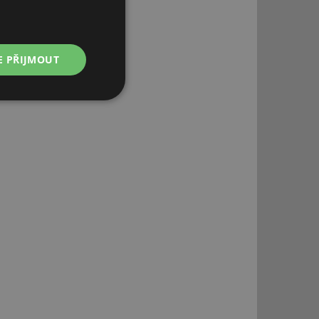
E PŘIJMOUT
Nezařazené
soubory
řazené soubory
 správa účtu. Webové