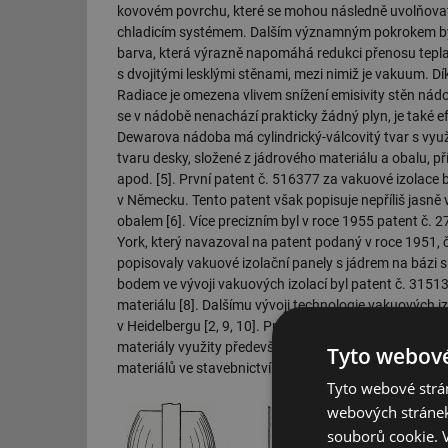
kovovém povrchu, které se mohou následně uvolňovat
chladicím systémem. Dalším významným pokrokem byla
barva, která výrazně napomáhá redukci přenosu tepla 
s dvojitými lesklými stěnami, mezi nimiž je vakuum. D
Radiace je omezena vlivem snížení emisivity stěn nád
se v nádobě nenachází prakticky žádný plyn, je také 
Dewarova nádoba má cylindrický-válcovitý tvar s využ
tvaru desky, složené z jádrového materiálu a obalu, př
apod. [5]. První patent č. 516377 za vakuové izolac
v Německu. Tento patent však popisuje nepříliš jasn
obalem [6]. Více precizním byl v roce 1955 patent č.
York, který navazoval na patent podaný v roce 1951, 
popisovaly vakuové izolační panely s jádrem na bázi
bodem ve vývoji vakuových izolací byl patent č. 3151
materiálu [8]. Dalšímu vývoji technologie vakuových i
v Heidelbergu [2, 9, 10]. První komerční využití vaku
materiály využity především jako izolace u lednic, mra
Tyto webové
materiálů ve stavebnictví však byla až na konci 20. sto
Tyto webové strán
webových stránek
souborů cookie.