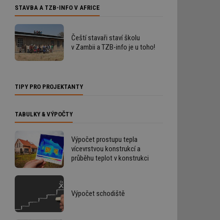
STAVBA A TZB-INFO V AFRICE
Čeští stavaři staví školu
v Zambii a TZB-info je u toho!
TIPY PRO PROJEKTANTY
TABULKY & VÝPOČTY
Výpočet prostupu tepla
vícevrstvou konstrukcí a
průběhu teplot v konstrukci
Výpočet schodiště