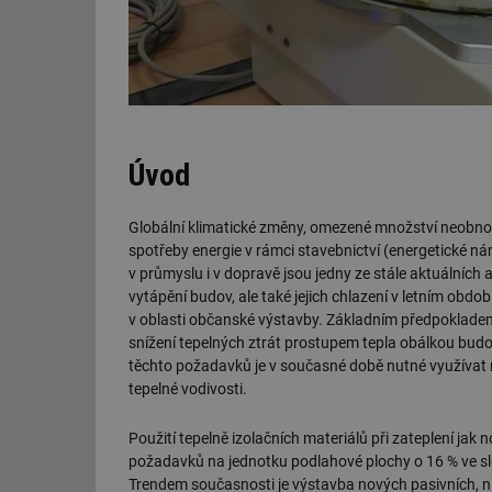
Úvod
Globální klimatické změny, omezené množství neobnovi
spotřeby energie v rámci stavebnictví (energetické ná
v průmyslu i v dopravě jsou jedny ze stále aktuálních
vytápění budov, ale také jejich chlazení v letním ob
v oblasti občanské výstavby. Základním předpokladem 
snížení tepelných ztrát prostupem tepla obálkou budov,
těchto požadavků je v současné době nutné využívat n
tepelné vodivosti.
Použití tepelně izolačních materiálů při zateplení jak 
požadavků na jednotku podlahové plochy o 16 % ve s
Trendem současnosti je výstavba nových pasivních, 