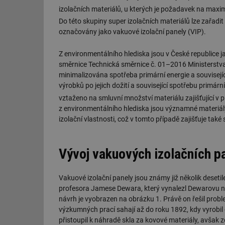
izolačních materiálů, u kterých je požadavek na maxim
Do této skupiny super izolačních materiálů lze zařadi
označovány jako vakuové izolační panely (VIP).
Z environmentálního hlediska jsou v České republice j
směrnice Technická směrnice č. 01–2016 Ministerstva ži
minimalizována spotřeba primární energie a souvisejí
výrobků po jejich dožití a související spotřebu primár
vztaženo na smluvní množství materiálu zajišťující v 
z environmentálního hlediska jsou významné materiály
izolační vlastnosti, což v tomto případě zajišťuje také
Vývoj vakuových izolačních p
Vakuové izolační panely jsou známy již několik deseti
profesora Jamese Dewara, který vynalezl Dewarovu nád
návrh je vyobrazen na obrázku 1. Právě on řešil prob
výzkumných prací sahají až do roku 1892, kdy vyrobi
přistoupil k náhradě skla za kovové materiály, avšak 