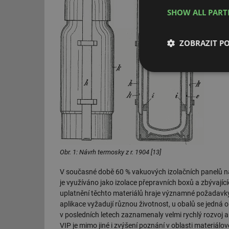
SHOW ALL PAR
ZOBRAZIT P
Nezbytně nutn
soubory
Obr. 1: Návrh termosky z r. 1904 [13]
Nezbytně nutn
V současné době 60 % vakuových izolačních panelů na
Nezbytně nutné soubo
stránky nelze bez ne
je využíváno jako izolace přepravních boxů a zbývající
uplatnění těchto materiálů hraje významné požadavky n
Název
aplikace vyžadují různou životnost, u obalů se jedná o 
v posledních letech zaznamenaly velmi rychlý rozvoj
g_state
VIP je mimo jiné i zvýšení poznání v oblasti materiálo