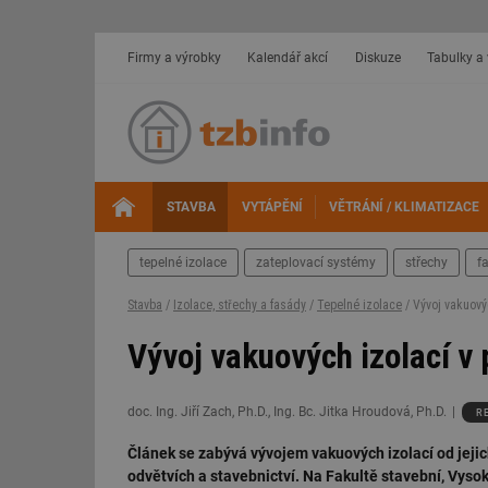
Firmy a výrobky
Kalendář akcí
Diskuze
Tabulky a
STAVBA
VYTÁPĚNÍ
VĚTRÁNÍ / KLIMATIZACE
tepelné izolace
zateplovací systémy
střechy
f
Stavba
/
Izolace, střechy a fasády
/
Tepelné izolace
/ Vývoj vakuový
Vývoj vakuových izolací v 
doc. Ing. Jiří Zach, Ph.D., Ing. Bc. Jitka Hroudová, Ph.D.
R
Článek se zabývá vývojem vakuových izolací od jeji
odvětvích a stavebnictví. Na Fakultě stavební, Vys