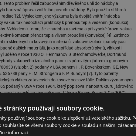
. Tento problém řešil zabudováním dřevěného uhlí do nádoby a
 barevná úprava vnitřního povrchu nádoby. Byla použita stříbrná
radiací [2]. Výsledkem jeho výzkumu byla dvojitá vnitřní nádoba
íky vakuu tak nedochází prakticky k přenosu tepla vedením (kondukcí).
oby. Vzhledem k tomu, že je nádoba uzavřena a při vysoké úrovni vakua
efektivně omezen přenos tepla vlivem proudění (konvekce) [4]. Zatímco
itím skleněných a kovových materiálů, vakuové izolační panely jsou
ípadně dalších materiálů, jako například absorbérů plynů, vlhkosti
e byl udělen v roce 1930 O. Hemmanovi a Sterchamolwerke, Dortmund
ě výhody vakuového izolačního panelu s pórovitým jádrem a gumovým
 2700633 (viz obr. 2) podaný v USA panem H. P. Bovenkerkem IGE, New
č. 536788 pány H. M. Strongem a F. P. Bundym [7]. Tyto patenty
 skelných vláken zatavených do kovové ocelové fólie. Dalším významným
365 podaný v USA v roce 1964, který popisoval nanostrukturu jádrového
zolačních panelů se věnovali např. L´Aire a Brown Boveri & Cie (BBC)
ových izolačních panelů bylo zaznamenáno v roce 1970, kdy byly tyto
záků a chladicích boxů. První aplikace těchto super tepelně izolačních
 stránky používají soubory cookie.
letí v USA, v roce 1999 [11].
ky používají soubory cookie ke zlepšení uživatelského zážitku. 
 souhlasíte se všemi soubory cookie v souladu s našimi zásadam
Více informací