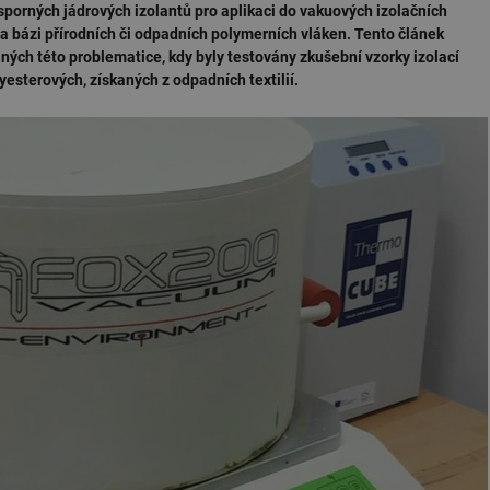
sporných jádrových izolantů pro aplikaci do vakuových izolačních
a bázi přírodních či odpadních polymerních vláken. Tento článek
ých této problematice, kdy byly testovány zkušební vzorky izolací
yesterových, získaných z odpadních textilií.