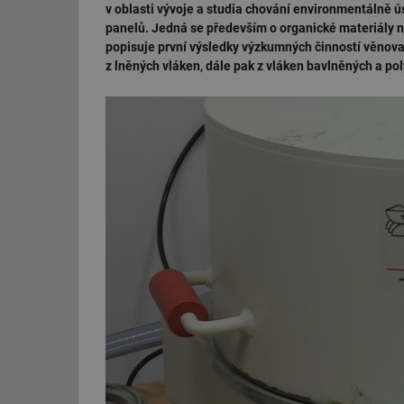
v oblasti vývoje a studia chování environmentálně ú
panelů. Jedná se především o organické materiály n
popisuje první výsledky výzkumných činností věnovan
z lněných vláken, dále pak z vláken bavlněných a pol