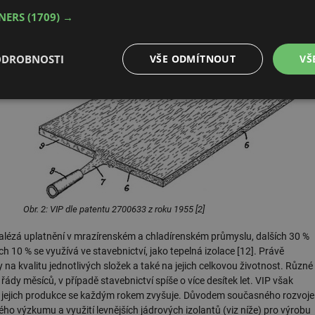
TNERS
(1709) →
ODROBNOSTI
VŠE ODMÍTNOUT
VŠ
é
Výkonové
Soubory cílení
Funkční soubory
soubory
Obr. 2: VIP dle patentu 2700633 z roku 1955 [2]
é soubory
Výkonové soubory
Soubory cílení
Funkční soubory
Neza
lézá uplatnění v mrazírenském a chladírenském průmyslu, dalších 30 %
ry cookie umožňují základní funkce webových stránek, jako je přihlášení uživatele a
zbytně nutných souborů cookie správně používat.
ch 10 % se využívá ve stavebnictví, jako tepelná izolace [12]. Právě
a kvalitu jednotlivých složek a také na jejich celkovou životnost. Různé
Provider
/
Vyprší
Popis
řády měsíců, v případě stavebnictví spíše o více desítek let. VIP však
Doména
 a jejich produkce se každým rokem zvyšuje. Důvodem současného rozvoje
.forum.tzb-
Zavřením
Slouží k přihlášení pomocí Google
vého výzkumu a využití levnějších jádrových izolantů (viz níže) pro výrobu
info.cz
prohlížeče