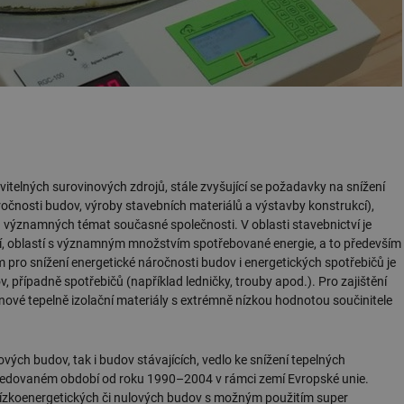
telných surovinových zdrojů, stále zvyšující se požadavky na snížení
ročnosti budov, výroby stavebních materiálů a výstavby konstrukcí),
 a významných témat současné společnosti. V oblasti stavebnictví je
dobí, oblastí s významným množstvím spotřebované energie, a to především
pro snížení energetické náročnosti budov i energetických spotřebičů je
 případně spotřebičů (například ledničky, trouby apod.). Pro zajištění
ové tepelně izolační materiály s extrémně nízkou hodnotou součinitele
nových budov, tak i budov stávajících, vedlo ke snížení tepelných
ledovaném období od roku 1990–2004 v rámci zemí Evropské unie.
nízkoenergetických či nulových budov s možným použitím super