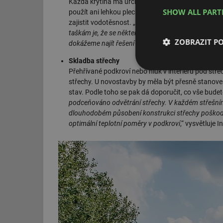
Každá krytina má určitý minimální sklon, od kteréh
SHOW ALL PAR
použít ani lehkou plechovou střechu, ani klasické
zajistit vodotěsnost. „
Ovšem situace je již úplně j
taškám je, že se některé typy plechových krytin daj
ZOBRAZIT P
dokážeme najít řešení i pro střechy v rozmezí 4° až
Skladba střechy
Nezbytně nutn
Přehřívané podkroví nebo hluk v interiéru pod stř
soubory
střechy. U novostavby by měla být přesně stanovená
stav. Podle toho se pak dá doporučit, co vše budet
podceňováno odvětrání střechy. V každém střešním pl
dlouhodobém působení konstrukci střechy poškodit. 
optimální teplotní poměry v podkroví
,“ vysvětluje 
Nezbytně nutn
Nezbytně nutné soubo
stránky nelze bez ne
Název
g_state