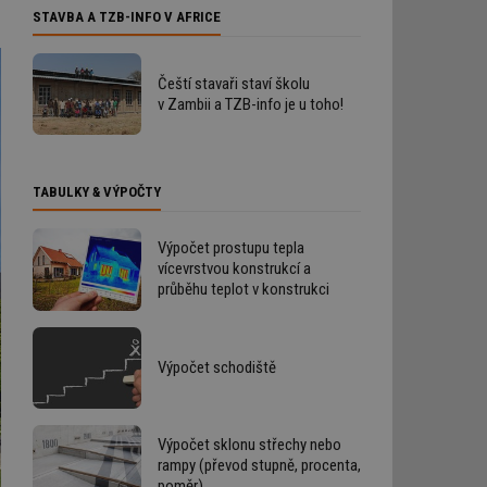
STAVBA A TZB-INFO V AFRICE
Čeští stavaři staví školu
v Zambii a TZB-info je u toho!
TABULKY & VÝPOČTY
Výpočet prostupu tepla
vícevrstvou konstrukcí a
průběhu teplot v konstrukci
Výpočet schodiště
Výpočet sklonu střechy nebo
rampy (převod stupně, procenta,
poměr)