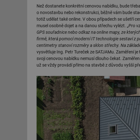
Než dostanete konkrétní cenovou nabídku, bude třeba
id
o novostavbu nebo rekonstrukci, běžně vám bude stač
totiž udělat také online. V obou případech se ušetří ces
_hjIncludedInSessi
musel osobně dojet a na danou střechu vylézt. „
Pro v
GPS souřadnice nebo odkaz na online mapy, ze kterých
firmě, která pomocí moderní IT technologie sestaví z 
id
centimetry stanoví rozměry a sklon střechy. Na základ
vysvětluje Ing. Petr Tureček ze SATJAMu. Zaměření je t
id
svoji cenovou nabídku nemusí dlouho čekat. Zaměření 
už se vždy provádí přímo na stavbě z důvodu vyšší př
id
_hjIncludedInSessi
_dc_gtm_UA-590170
id