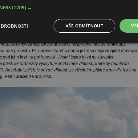
o je bezpečné ji na střechu položit. Například na plochou střechu nelze
TNERS
(1709) →
 tašky, protože by se na nich mohla dlouhodobě držet voda a nedala by se
iná u střech s nízkým sklonem. Výhodou plechových krytin oproti klasickým
í instalovat na střechy už od sklonu 8°, ale v extrémních případech
ODROBNOSTI
VŠE ODMÍTNOUT
VŠ
 8°
,“ upozorňuje Ing. Petr Tureček ze SATJAMu.
é
Výkonové
Soubory cílení
Funkční soubory
echou… toto bývají nejčastější důsledky nesprávně navržené skladby
soubory
 už v projektu. Při opravě starého domu je třeba nejprve zjistit stávající
e pod jeho krytinu potřebovat. „
Velmi často bývá na stavbách
ášti se totiž vždy vyskytuje určitá míra vlhkosti, která by mohla při
Odvětrání zajišťuje odvod vlhkosti ze střešního pláště a má vliv také na
Ing. Petr Tureček ze SATJAMu.
é soubory
Výkonové soubory
Soubory cílení
Funkční soubory
Neza
ry cookie umožňují základní funkce webových stránek, jako je přihlášení uživatele a
zbytně nutných souborů cookie správně používat.
Provider
/
Vyprší
Popis
Doména
.forum.tzb-
Zavřením
Slouží k přihlášení pomocí Google
info.cz
prohlížeče