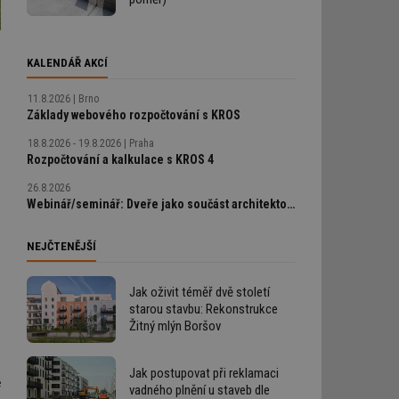
KALENDÁŘ AKCÍ
11.8.2026
Brno
Základy webového rozpočtování s KROS
18.8.2026 - 19.8.2026
Praha
Rozpočtování a kalkulace s KROS 4
26.8.2026
Webinář/seminář: Dveře jako součást architektonického detailu, technické řešení bez chyb
NEJČTENĚJŠÍ
Jak oživit téměř dvě století
starou stavbu: Rekonstrukce
Žitný mlýn Boršov
Jak postupovat při reklamaci
e
vadného plnění u staveb dle