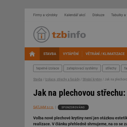
Firmy a výrobky
Kalendář akcí
Diskuze
Tabulky a
STAVBA
VYTÁPĚNÍ
VĚTRÁNÍ / KLIMATIZACE
tepelné izolace
zateplovací systémy
střechy
f
Stavba
/
Izolace, střechy a fasády
/
Střešní krytiny
/ Jak na plechovo
Jak na plechovou střechu
SATJAM s.r.o.
SPONZOROVÁNO
Volba nové plechové krytiny není jen otázkou esteti
realizace. V článku přehledně shrnujeme, na co se za