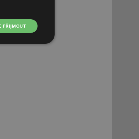
E PŘIJMOUT
Nezařazené
soubory
řazené soubory
 správa účtu. Webové