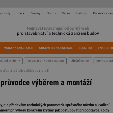
 výpočty
Práce
Zákony
Normy
Videa
E-shopy
Kalkulátor cen
Nejnavštěvovanější odborný web
pro stavebnictví a technická zařízení budov
VODA / KANALIZACE
OBNOVITELNÁ ENERGIE
ELEKTRO
ENERGETI
asádní systémy
izolace proti vodě a radonu
střešní krytiny
normy a prá
u střechu: průvodce výběrem a montáží
: průvodce výběrem a montáží
ky, ale především technických parametrů, správného návrhu a kvalitní
měřit při výběru konkrétní krytiny, jak postupovat při poptávce, co by