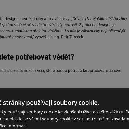
ta designu, rovné plochy a tmavé barvy. „
Dříve byly nejoblíbenější krytiny
ale jednoznačně převládá tmavě šedý antracit. Z pohledu designu je
harakteristickou stojatou drážkou. I u nás je zákaznicky nejoblíbenější
tinami inspirovaná
,“ vysvětluje Ing. Petr Tureček.
dete potřebovat vědět?
í střeše vědět několik věcí, které budou potřeba ke zpracování cenové
íráte a co od ní očekáváte. U rodinného domu budete nejspíše chtít, aby se
 stránky používají soubory cookie.
garáže nebo pergoly zase bývá prioritou co nejpříznivější cena. Důležitá je
blastech a jiný v jižních Čechách. U rekonstrukce je také třeba zhodnotit
ky používají soubory cookie ke zlepšení uživatelského zážitku. 
 na střeše zůstat a které jeho součásti jsou na výměnu.
 souhlasíte se všemi soubory cookie v souladu s našimi zásadam
Více informací