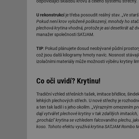
odpovídající skladbu krovu a celého systému střechy.
U rekonstrukcí
je třeba posoudit reálný stav. „
Ve star
Pokud není krov vyloženě poškozený, mnohdy ho stačí od
plechová krytina vhodná, protože je asi desetkrát až dv
manažer společnosti SATJAM.
TIP
: Pokud plánujete dosud neobývané půdní prostory
což jsou další kilogramy hmoty navíc. Nosnost stávaj
izolačními materiály může možnosti výběru krytiny lim
Co oči uvidí? Krytinu!
Tradiční vzhled střešních tašek, imitace břidlice, šinde
lehkých plechových střech. U nové střechy je rozhodně
a ten tak ladil i s jeho okolím. „
Výrazným omezením pro 
dají vytvářet plechové krytiny v tak zdařilých imitací
‚prochází‘ krytina se vzhledem falcovaného plechu, ja
koso. Tohoto efektu využívá krytina SATJAM Rombo M