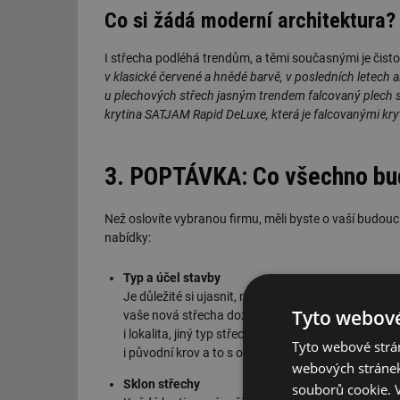
Co si žádá moderní architektura?
I střecha podléhá trendům, a těmi současnými je čisto
v klasické červené a hnědé barvě, v posledních letech 
u plechových střech jasným trendem falcovaný plech s c
krytina SATJAM Rapid DeLuxe, která je falcovanými kry
3. POPTÁVKA: Co všechno bu
Než oslovíte vybranou firmu, měli byste o vaší budouc
nabídky:
Typ a účel stavby
Je důležité si ujasnit, na jakou stavbu střechu vyb
Tyto webové
vaše nová střecha dožila minimálně tolik, co vy. U 
i lokalita, jiný typ střechy se používá v horských o
Tyto webové strán
i původní krov a to s ohledem na to, co z něj může
webových stránek
Sklon střechy
souborů cookie.