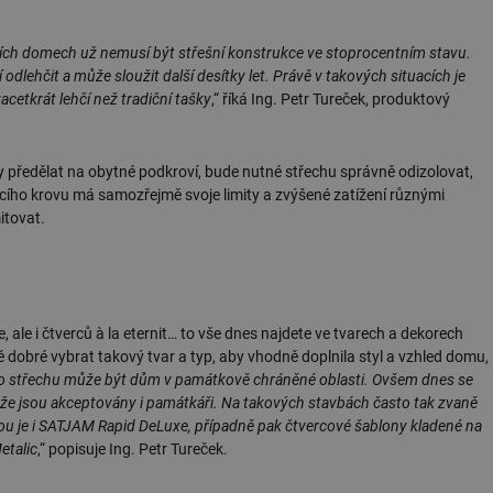
ších domech už nemusí být střešní konstrukce ve stoprocentním stavu.
lehčit a může sloužit další desítky let. Právě v takových situacích je
acetkrát lehčí než tradiční tašky
,“ říká Ing. Petr Tureček, produktový
 předělat na obytné podkroví, bude nutné střechu správně odizolovat,
ícího krovu má samozřejmě svoje limity a zvýšené zatížení různými
itovat.
le, ale i čtverců à la eternit… to vše dnes najdete ve tvarech a dekorech
 dobré vybrat takový tvar a typ, aby vhodně doplnila styl a vzhled domu,
střechu může být dům v památkově chráněné oblasti. Ovšem dnes se
ch, že jsou akceptovány i památkáři. Na takových stavbách často tak zvaně
kou je i SATJAM Rapid DeLuxe, případně pak čtvercové šablony kladené na
etalic
,“ popisuje Ing. Petr Tureček.