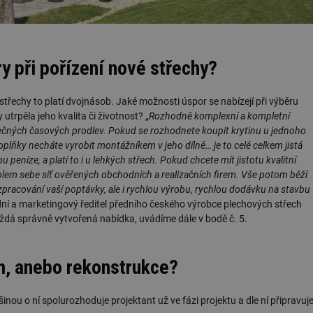
y při pořízení nové střechy?
 u střechy to platí dvojnásob. Jaké možnosti úspor se nabízejí při výběru
utrpěla jeho kvalita či životnost? „
Rozhodně komplexní a kompletní
ytečných časových prodlev. Pokud se rozhodnete koupit krytinu u jednoho
oplňky necháte vyrobit montážníkem v jeho dílně… je to celé celkem jistá
ou peníze, a platí to i u lehkých střech. Pokud chcete mít jistotu kvalitní
kolem sebe síť ověřených obchodních a realizačních firem. Vše potom běží
 zpracování vaší poptávky, ale i rychlou výrobu, rychlou dodávku na stavbu
dní a marketingový ředitel předního českého výrobce plechových střech
ždá správně vytvořená nabídka, uvádíme dále v bodě č. 5.
, anebo rekonstrukce?
šinou o ní spolurozhoduje projektant už ve fázi projektu a dle ní připravuj