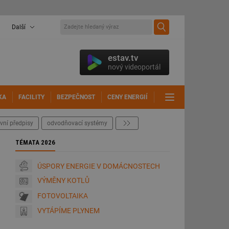
Další
estav.tv
nový videoportál
KA
FACILITY
BEZPEČNOST
CENY ENERGIÍ
DALŠÍ
vní předpisy
odvodňovací systémy
další
TÉMATA 2026
ÚSPORY ENERGIE V DOMÁCNOSTECH
VÝMĚNY KOTLŮ
FOTOVOLTAIKA
VYTÁPÍME PLYNEM