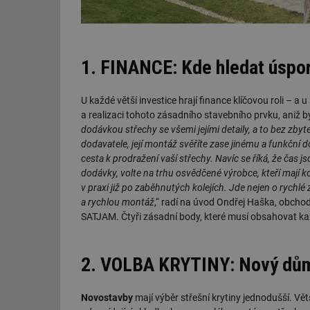
1. FINANCE: Kde hledat úspor
U každé větší investice hrají finance klíčovou roli – a
a realizaci tohoto zásadního stavebního prvku, aniž by 
dodávkou střechy se všemi jejími detaily, a to bez zb
dodavatele, její montáž svěříte zase jinému a funkční d
cesta k prodražení vaší střechy. Navíc se říká, že čas js
dodávky, volte na trhu osvědčené výrobce, kteří mají 
v praxi již po zaběhnutých kolejích. Jde nejen o rychlé
a rychlou montáž
,“ radí na úvod Ondřej Haška, obcho
SATJAM. Čtyři zásadní body, které musí obsahovat ka
2. VOLBA KRYTINY: Nový dům
Novostavby
mají výběr střešní krytiny jednodušší. Vět