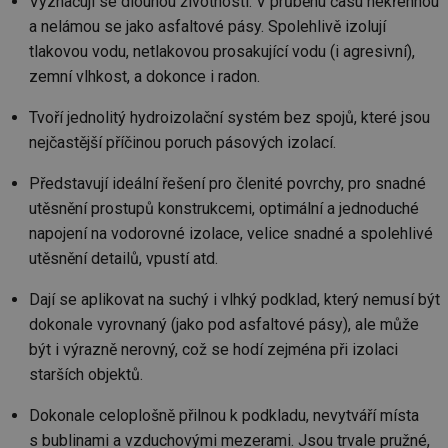
Vyznačují se dlouhou životností. V průběhu času nekřehnou
a nelámou se jako asfaltové pásy. Spolehlivě izolují
tlakovou vodu, netlakovou prosakující vodu (i agresivní),
zemní vlhkost, a dokonce i radon.
Tvoří jednolitý hydroizolační systém bez spojů, které jsou
nejčastější příčinou poruch pásových izolací.
Představují ideální řešení pro členité povrchy, pro snadné
utěsnění prostupů konstrukcemi, optimální a jednoduché
napojení na vodorovné izolace, velice snadné a spolehlivé
utěsnění detailů, vpustí atd.
Dají se aplikovat na suchý i vlhký podklad, který nemusí být
dokonale vyrovnaný (jako pod asfaltové pásy), ale může
být i výrazně nerovný, což se hodí zejména při izolaci
starších objektů.
Dokonale celoplošně přilnou k podkladu, nevytváří místa
s bublinami a vzduchovými mezerami. Jsou trvale pružné,