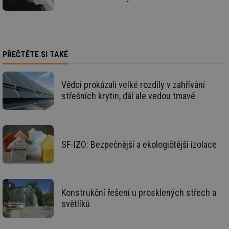
se
_hjIncludedInSessionSample
1 minuta
Te
Hotjar Ltd
59 sekund
co
elektro.tzb-
na
info.cz
ab
Ho
zd
PŘEČTĚTE SI TAKÉ
ná
za
vz
de
Vědci prokázali velké rozdíly v zahřívání
de
střešních krytin, dál ale vedou tmavé
re
we
mv
2 měsíce 4
Te
Airtable
týdny
co
.tzb-info.cz
po
sl
SF-IZO: Bezpečnější a ekologičtější izolace
už
int
vý
vl
po
Air
us
Konstrukční řešení u prosklených střech a
už
světlíků
pr
int
tě