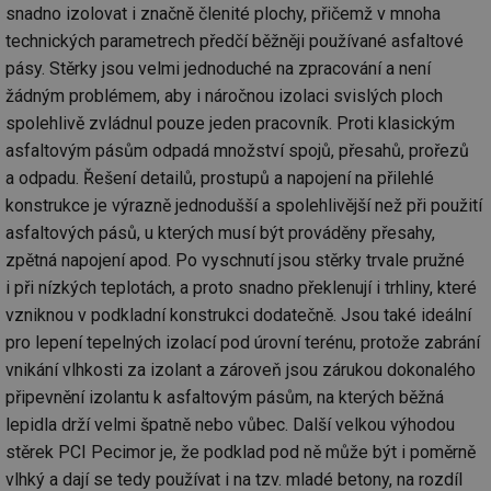
snadno izolovat i značně členité plochy, přičemž v mnoha
technických parametrech předčí běžněji používané asfaltové
pásy. Stěrky jsou velmi jednoduché na zpracování a není
žádným problémem, aby i náročnou izolaci svislých ploch
spolehlivě zvládnul pouze jeden pracovník. Proti klasickým
asfaltovým pásům odpadá množství spojů, přesahů, prořezů
a odpadu. Řešení detailů, prostupů a napojení na přilehlé
konstrukce je výrazně jednodušší a spolehlivější než při použití
asfaltových pásů, u kterých musí být prováděny přesahy,
zpětná napojení apod. Po vyschnutí jsou stěrky trvale pružné
i při nízkých teplotách, a proto snadno překlenují i trhliny, které
vzniknou v podkladní konstrukci dodatečně. Jsou také ideální
pro lepení tepelných izolací pod úrovní terénu, protože zabrání
vnikání vlhkosti za izolant a zároveň jsou zárukou dokonalého
připevnění izolantu k asfaltovým pásům, na kterých běžná
lepidla drží velmi špatně nebo vůbec. Další velkou výhodou
stěrek PCI Pecimor je, že podklad pod ně může být i poměrně
vlhký a dají se tedy používat i na tzv. mladé betony, na rozdíl