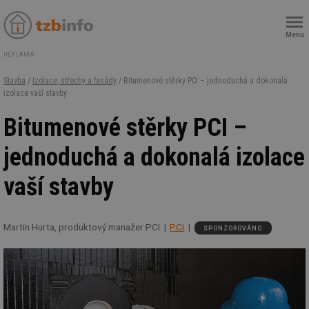
Menu
REKLAMA
Stavba
/
Izolace, střechy a fasády
/ Bitumenové stěrky PCI – jednoduchá a dokonalá
izolace vaší stavby
Bitumenové stěrky PCI –
jednoduchá a dokonalá izolace
vaší stavby
Martin Hurta, produktový manažer PCI
PCI
SPONZOROVÁNO