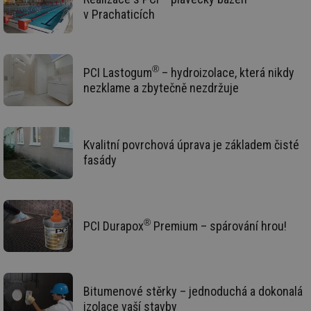
v Prachaticích
g_state
.forum.tzb-
Zavřením
Sl
info.cz
prohlížeče
př
po
g_csrf_token
.forum.tzb-
Zavřením
Sl
info.cz
prohlížeče
př
®
PCI Lastogum
– hydroizolace, která nikdy
po
nezklame a zbytečně nezdržuje
id
konference.tzb-
1 rok
Te
info.cz
co
po
vy
se
Kvalitní povrchová úprava je základem čisté
_hjAbsoluteSessionInProgress
29 minut
So
Hotjar Ltd
fasády
59 sekund
na
.tzb-info.cz
ab
sl
ce
pr
poč
®
PCI Durapox
Premium – spárování hrou!
Ne
žá
id
in
id
vetrani.tzb-
10 let
Te
info.cz
co
Bitumenové stěrky – jednoduchá a dokonalá
po
vy
izolace vaší stavby