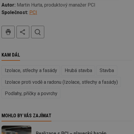
nutné
soubory
cílení
Autor:
Martin Hurta, produktový manažer PCI
soubory
Společnost:
PCI
tisk
hledat
Funkční soubory
Nezařazené
soubory
KAM DÁL
Izolace, střechy a fasády
Hrubá stavba
Stavba
Nezbytně nutné soubory
Výkonové soubory
Izolace proti vodě a radonu (Izolace, střechy a fasády)
Soubory cílení
Funkční soubory
Podlahy, příčky a povrchy
Nezařazené soubory
Nezbytně nutné soubory cookie umožňují základní
funkce webových stránek, jako je přihlášení
uživatele a správa účtu. Webové stránky nelze bez
MOHLO BY VÁS ZAJÍMAT
nezbytně nutných souborů cookie správně používat.
Provider
/
Název
Vyprší
Po
Realizace s PCI – plavecký bazén
Doména