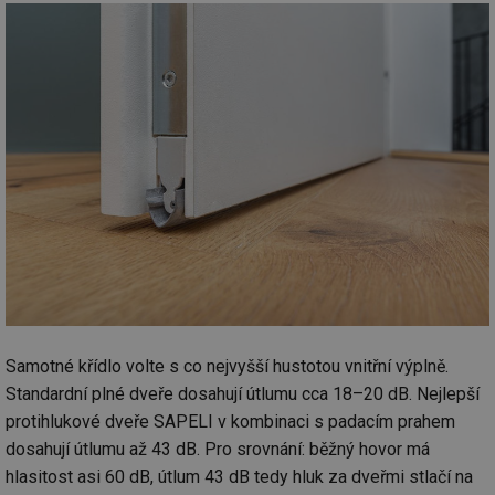
ab
sl
ce
pr
poč
Ne
žá
id
in
id
forum.tzb-
1 rok
Te
info.cz
co
po
vy
se
_hjIncludedInSessionSample
1 minuta
Te
Hotjar Ltd
59 sekund
co
vetrani.tzb-
na
info.cz
ab
Ho
zd
ná
za
Samotné křídlo volte s co nejvyšší hustotou vnitřní výplně.
vz
de
Standardní plné dveře dosahují útlumu cca 18–20 dB. Nejlepší
de
protihlukové dveře SAPELI v kombinaci s padacím prahem
re
we
dosahují útlumu až 43 dB. Pro srovnání: běžný hovor má
id
voda.tzb-
10 let
Te
hlasitost asi 60 dB, útlum 43 dB tedy hluk za dveřmi stlačí na
info.cz
co