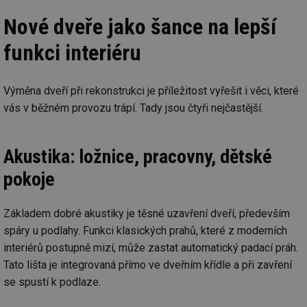
mv
2 měsíce 4
Te
Airtable
Nové dveře jako šance na lepší
týdny
co
.tzb-info.cz
po
funkci interiéru
sl
už
int
vý
vl
Výměna dveří při rekonstrukci je příležitost vyřešit i věci, které
po
Air
vás v běžném provozu trápí. Tady jsou čtyři nejčastější.
us
už
pr
int
Akustika: ložnice, pracovny, dětské
tě
id
vytapeni.tzb-
10 let
Te
pokoje
info.cz
co
po
vy
se
Základem dobré akustiky je těsné uzavření dveří, především
spáry u podlahy. Funkci klasických prahů, které z moderních
id
stavba.tzb-
10 let
Te
info.cz
co
interiérů postupně mizí, může zastat automatický padací práh.
po
vy
Tato lišta je integrovaná přímo ve dveřním křídle a při zavření
se
se spustí k podlaze.
_hjFirstSeen
29 minut
So
Hotjar Ltd
59 sekund
na
.tzb-info.cz