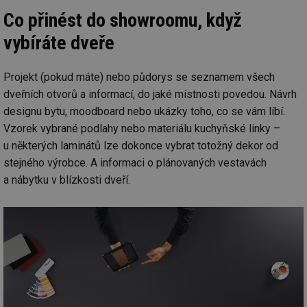
Co
Co přinést do showroomu, když
Sc
fu
sp
vybíráte dveře
id
elektro.tzb-
10 let
Te
info.cz
co
po
Projekt (pokud máte) nebo půdorys se seznamem všech
vy
dveřních otvorů a informací, do jaké místnosti povedou. Návrh
se
designu bytu, moodboard nebo ukázky toho, co se vám líbí.
sid
kalkulator.tzb-
Zavřením
To
info.cz
prohlížeče
bě
Vzorek vybrané podlahy nebo materiálu kuchyňské linky –
so
al
u některých laminátů lze dokonce vybrat totožný dekor od
na
so
stejného výrobce. A informaci o plánovaných vestavách
re
a nábytku v blízkosti dveří.
pr
po
sp
rel
Název
Provider
Provider
/
Doména
Vyprší
P
Název
/
Vyprší
Popis
c
.creative-serving.com
1 rok
T
Doména
Provider
co
Název
/
Vyprší
Popis