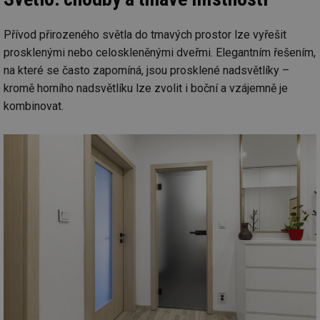
ab
Ho
zd
Přívod přirozeného světla do tmavých prostor lze vyřešit
ná
za
prosklenými nebo celoskleněnými dveřmi. Elegantním řešením,
vz
de
na které se často zapomíná, jsou prosklené nadsvětlíky –
de
kromě horního nadsvětlíku lze zvolit i boční a vzájemně je
re
we
kombinovat.
_hjIncludedInSessionSample
1 minuta
Te
Hotjar Ltd
59 sekund
co
voda.tzb-
na
info.cz
ab
Ho
zd
ná
za
vz
de
de
re
we
__gfp_64b
1 rok
Je
Gemius
so
.tzb-info.cz
kt
spr
da
co
ná