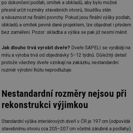
po dokončení podlah, omítek a obkladů, aby bylo možné
přesně určit rozměry stavebních otvorů, tloušťku stěn
a návaznost na finální povrchy. Pokud jsou finální výšky podlah,
obkladů a omítek pevně dané projektem, lze objednat i předem
bez zaměření. Pozor: skladba a výška se pak již nesmí měnit.
Jak dlouho trvá vyrobit dveře?
Dveře SAPELI se vyrábějí na
míru a výroba trvá od objednávky 5–12 týdnů. Důležitý detail:
protože všechny dveře vznikají na zakázku, nestandardní
rozměr výrobní lhůtu neprodlužuje.
Nestandardní rozměry nejsou při
rekonstrukci výjimkou
Standardní výška interiérových dveří v ČR je 197 cm (odpovídá
stavebnímu otvoru cca 205–207 cm včetně zárubně a podlahy).