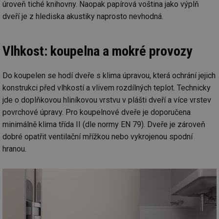
po
úroveň tiché knihovny. Naopak papírová voština jako výplň
vy
dveří je z hlediska akustiky naprosto nevhodná.
se
id
kalkulator.tzb-
1 rok
Te
info.cz
co
po
Vlhkost: koupelna a mokré provozy
vy
se
id
oze.tzb-info.cz
10 let
Te
Do koupelen se hodí dveře s klima úpravou, která ochrání jejich
co
po
konstrukci před vlhkostí a vlivem rozdílných teplot. Technicky
vy
se
jde o doplňkovou hliníkovou vrstvu v plášti dveří a více vrstev
povrchové úpravy. Pro koupelnové dveře je doporučena
_hjIncludedInSessionSample
1 minuta
Te
Hotjar Ltd
59 sekund
co
oze.tzb-info.cz
minimálně klima třída II (dle normy EN 79). Dveře je zároveň
na
ab
dobré opatřit ventilační mřížkou nebo vykrojenou spodní
Ho
zd
hranou.
ná
za
vz
de
de
re
we
_dc_gtm_UA-5901706-1
.tzb-info.cz
58 sekund
Te
co