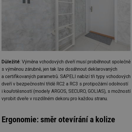
ab
Ho
zd
ná
za
vz
de
de
re
we
_hjIncludedInSessionSample
1 minuta
Te
Hotjar Ltd
59 sekund
co
stavba.tzb-
na
info.cz
ab
Důležité
: Výměna vchodových dveří musí proběhnout společně
Ho
zd
s výměnou zárubně, jen tak lze dosáhnout deklarovaných
ná
za
a certifikovaných parametrů. SAPELI nabízí tři typy vchodových
vz
de
dveří v bezpečnostní třídě RC2 a RC3 s protipožární odolností
de
i kouřotěsností (modely ARGOS, SECURO, GOLIAS), s možností
re
we
vyrobit dveře v rozdílném dekoru pro každou stranu.
id
www.tzb-
10 let
Te
info.cz
co
po
vy
Ergonomie: směr otevírání a kolize
se
id
m.tzb-info.cz
10 let
Te