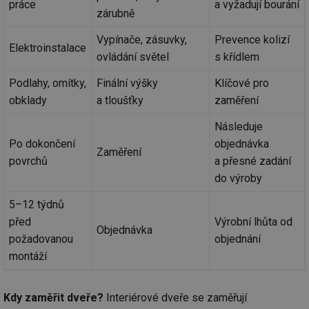
práce
a vyžadují bourání
zárubně
Vypínače, zásuvky,
Prevence kolizí
Elektroinstalace
ovládání světel
s křídlem
Podlahy, omítky,
Finální výšky
Klíčové pro
obklady
a tloušťky
zaměření
Následuje
Po dokončení
objednávka
Zaměření
povrchů
a přesné zadání
do výroby
5–12 týdnů
před
Výrobní lhůta od
Objednávka
požadovanou
objednání
montáží
Kdy zaměřit dveře?
Interiérové dveře se zaměřují