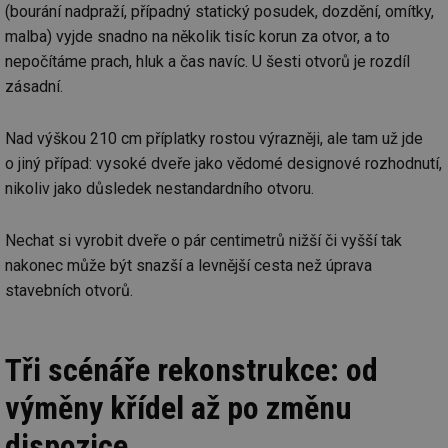
(bourání nadpraží, případný statický posudek, dozdění, omítky,
malba) vyjde snadno na několik tisíc korun za otvor, a to
nepočítáme prach, hluk a čas navíc. U šesti otvorů je rozdíl
zásadní.
Nad výškou 210 cm příplatky rostou výrazněji, ale tam už jde
o jiný případ: vysoké dveře jako vědomé designové rozhodnutí,
nikoliv jako důsledek nestandardního otvoru.
Nechat si vyrobit dveře o pár centimetrů nižší či vyšší tak
nakonec může být snazší a levnější cesta než úprava
stavebních otvorů.
Tři scénáře rekonstrukce: od
výměny křídel až po změnu
dispozice