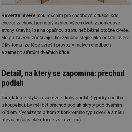
za
vz
de
de
Reverzní dveře
jsou řešením pro chodbové situace, kde
re
chcete zachovat jednotný vzhled všech dveří z pohledové
we
strany. Otevírají se na opačnou stranu než běžné otočné dveře,
_hjIncludedInSessionSample
1 minuta
Te
Hotjar Ltd
59 sekund
co
vytapeni.tzb-
ale při zavření zůstávají v líci zárubně stejně jako ostatní dveře.
na
info.cz
ab
Díky tomu lze lépe vyřešit provoz v malých chodbách
Ho
a zamezit střetům dveřních křídel.
zd
ná
za
vz
de
Detail, na který se zapomíná: přechod
de
re
podlah
we
CookieScriptConsent
1 rok
Te
CookieScript
co
.tzb-info.cz
Tam, kde se stýkají dva různé druhy podlah (typicky chodba
sl
Sc
a koupelna), by měl být přechod podlah skrytý pod dveřním
za
př
křídlem. Vycházejte přitom z konkrétního typu dveří a směru
so
so
otevírání (klasické otočné vs. reverzní).
ná
nu
ba