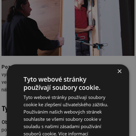
Pozor
: Pokud chcete měnit dveře z levých na pravé, nebo
×
vyměnit otočné za posuvné na stěnu, je potřeba vzít v potaz
Tyto webové stránky
vedení elektroinstalace a případnou kolizi s vypínači či
používají soubory cookie.
nábytkem.
Tyto webové stránky používají soubory
cookie ke zlepšení uživatelského zážitku.
Typy zárubní a jejich nároky na přípravu:
Používáním našich webových stránek
souhlasíte se všemi soubory cookie v
Obložková zárubeň
– montuje se do hotového otvoru
souladu s našimi zásadami používání
po dokončení podlah, omítek a obkladů. Nejčastější volba při
souborů cookie.
Více informací