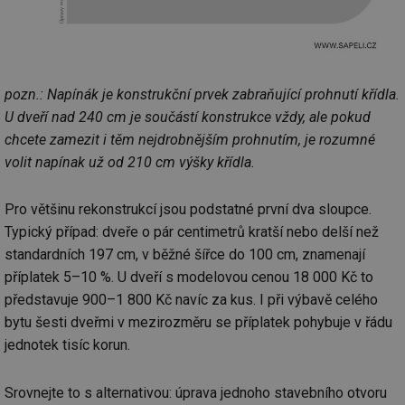
pozn.: Napínák je konstrukční prvek zabraňující prohnutí křídla.
U dveří nad 240 cm je součástí konstrukce vždy, ale pokud
chcete zamezit i těm nejdrobnějším prohnutím, je rozumné
volit napínak už od 210 cm výšky křídla.
Pro většinu rekonstrukcí jsou podstatné první dva sloupce.
Typický případ: dveře o pár centimetrů kratší nebo delší než
standardních 197 cm, v běžné šířce do 100 cm, znamenají
příplatek 5–10 %. U dveří s modelovou cenou 18 000 Kč to
představuje 900–1 800 Kč navíc za kus. I při výbavě celého
bytu šesti dveřmi v mezirozměru se příplatek pohybuje v řádu
jednotek tisíc korun.
Srovnejte to s alternativou: úprava jednoho stavebního otvoru