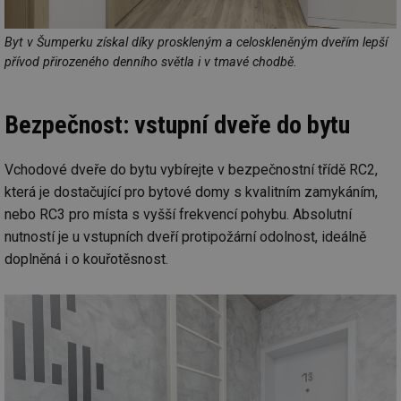
we
__cf_bm
29 minut
Te
Cloudflare Inc.
Byt v Šumperku získal díky proskleným a celoskleněným dveřím lepší
59 sekund
co
.vimeo.com
přívod přirozeného denního světla i v tmavé chodbě.
po
ro
li
To
př
Bezpečnost: vstupní dveře do bytu
by
po
zp
po
Vchodové dveře do bytu vybírejte v bezpečnostní třídě RC2,
we
st
která je dostačující pro bytové domy s kvalitním zamykáním,
nebo RC3 pro místa s vyšší frekvencí pohybu. Absolutní
sid
forum.tzb-
1 rok
To
info.cz
bě
nutností je u vstupních dveří protipožární odolnost, ideálně
so
al
doplněná i o kouřotěsnost.
na
so
re
pr
po
sp
rel
_hjIncludedInSessionSample
1 minuta
Te
Hotjar Ltd
59 sekund
co
energetika.tzb-
na
info.cz