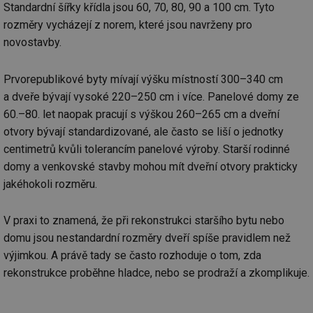
Standardní šířky křídla jsou 60, 70, 80, 90 a 100 cm. Tyto
rozměry vycházejí z norem, které jsou navrženy pro
novostavby.
Prvorepublikové byty mívají výšku místností 300–340 cm
a dveře bývají vysoké 220–250 cm i více. Panelové domy ze
60.–80. let naopak pracují s výškou 260–265 cm a dveřní
otvory bývají standardizované, ale často se liší o jednotky
centimetrů kvůli tolerancím panelové výroby. Starší rodinné
domy a venkovské stavby mohou mít dveřní otvory prakticky
jakéhokoli rozměru.
V praxi to znamená, že při rekonstrukci staršího bytu nebo
domu jsou nestandardní rozměry dveří spíše pravidlem než
výjimkou. A právě tady se často rozhoduje o tom, zda
rekonstrukce proběhne hladce, nebo se prodraží a zkomplikuje.