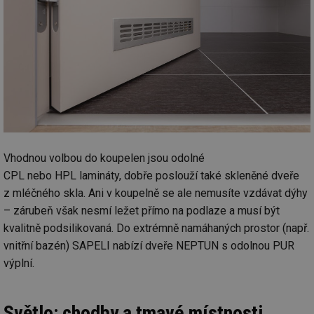
př
w
po
Sp
Go
da
kó
Po
lz
za
nu
be
sk
fu
sp
ná
Vhodnou volbou do koupelen jsou odolné
je
kte
CPL nebo HPL lamináty, dobře poslouží také skleněné dveře
id
z mléčného skla. Ani v koupelně se ale nemusíte vzdávat dýhy
př
úč
– zárubeň však nesmí ležet přímo na podlaze a musí být
An
kvalitně podsilikovaná. Do extrémně namáhaných prostor (např.
id
energetika.tzb-
10 let
Te
info.cz
co
vnitřní bazén) SAPELI nabízí dveře NEPTUN s odolnou PUR
po
výplní.
vy
se
_hjIncludedInSessionSample
1 minuta
Te
Hotjar Ltd
59 sekund
co
kalkulator.tzb-
Světlo: chodby a tmavé místnosti
na
info.cz