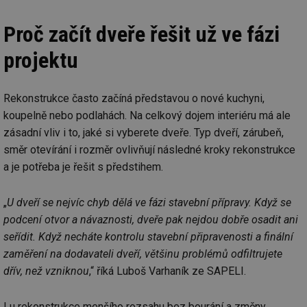
Proč začít dveře řešit už ve fázi
projektu
Rekonstrukce často začíná představou o nové kuchyni,
koupelně nebo podlahách. Na celkový dojem interiéru má ale
zásadní vliv i to, jaké si vyberete dveře. Typ dveří, zárubeň,
směr otevírání i rozměr ovlivňují následné kroky rekonstrukce
a je potřeba je řešit s předstihem.
„
U dveří se nejvíc chyb dělá ve fázi stavební přípravy. Když se
podcení otvor a návaznosti, dveře pak nejdou dobře osadit ani
seřídit. Když necháte kontrolu stavební připravenosti a finální
zaměření na dodavateli dveří, většinu problémů odfiltrujete
dřív, než vzniknou
,“ říká Luboš Varhaník ze SAPELI.
I u rekonstrukce menšího rozsahu bez bourání a změny