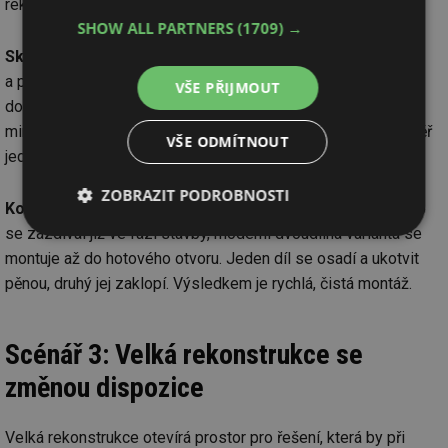
rekonstrukcích.
SHOW ALL PARTNERS
(1709) →
Skrytá zárubeň (hliníková)
– vyžaduje precizní bourání
a přípravu otvoru v kvalitě novostavby. Instaluje se před
VŠE PŘIJMOUT
dokončením omítek a obkladů. Designový vrchol pro
minimalistické interiéry – dveře tvoří s povrchem stěny téměř
VŠE ODMÍTNOUT
jednu rovinu.
ZOBRAZIT PODROBNOSTI
Kovová zárubeň (moderní dvoudílná)
– zatímco starší typ
se zazdíval již ve fázi stavby, moderní dvoudílná varianta se
Nezbytně
Výkonové
Soubory
nutné
soubory
cílení
montuje až do hotového otvoru. Jeden díl se osadí a ukotvit
soubory
pěnou, druhý jej zaklopí. Výsledkem je rychlá, čistá montáž.
Scénář 3: Velká rekonstrukce se
Funkční soubory
Nezařazené
soubory
změnou dispozice
Velká rekonstrukce otevírá prostor pro řešení, která by při