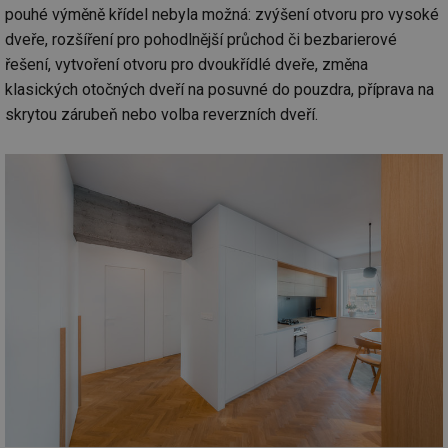
pouhé výměně křídel nebyla možná: zvýšení otvoru pro vysoké
dveře, rozšíření pro pohodlnější průchod či bezbarierové
Nezbytně nutné soubory
Výkonové soubory
řešení, vytvoření otvoru pro dvoukřídlé dveře, změna
Soubory cílení
Funkční soubory
klasických otočných dveří na posuvné do pouzdra, příprava na
skrytou zárubeň nebo volba reverzních dveří.
Nezařazené soubory
Nezbytně nutné soubory cookie umožňují základní
funkce webových stránek, jako je přihlášení
uživatele a správa účtu. Webové stránky nelze bez
nezbytně nutných souborů cookie správně používat.
Provider
/
Název
Vyprší
Po
Doména
g_state
.forum.tzb-
Zavřením
Sl
info.cz
prohlížeče
př
po
g_csrf_token
.forum.tzb-
Zavřením
Sl
info.cz
prohlížeče
př
po
id
konference.tzb-
1 rok
Te
info.cz
co
po
vy
se