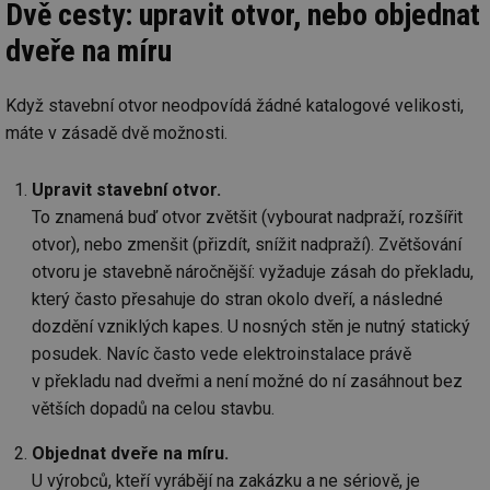
Dvě cesty: upravit otvor, nebo objednat
dveře na míru
Když stavební otvor neodpovídá žádné katalogové velikosti,
máte v zásadě dvě možnosti.
Upravit stavební otvor.
To znamená buď otvor zvětšit (vybourat nadpraží, rozšířit
otvor), nebo zmenšit (přizdít, snížit nadpraží). Zvětšování
otvoru je stavebně náročnější: vyžaduje zásah do překladu,
který často přesahuje do stran okolo dveří, a následné
dozdění vzniklých kapes. U nosných stěn je nutný statický
posudek. Navíc často vede elektroinstalace právě
v překladu nad dveřmi a není možné do ní zasáhnout bez
větších dopadů na celou stavbu.
Objednat dveře na míru.
U výrobců, kteří vyrábějí na zakázku a ne sériově, je