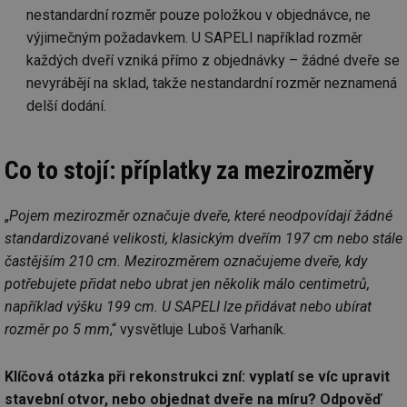
nestandardní rozměr pouze položkou v objednávce, ne
výjimečným požadavkem. U SAPELI například rozměr
každých dveří vzniká přímo z objednávky – žádné dveře se
nevyrábějí na sklad, takže nestandardní rozměr neznamená
delší dodání.
Co to stojí: příplatky za mezirozměry
„
Pojem mezirozměr označuje dveře, které neodpovídají žádné
standardizované velikosti, klasickým dveřím 197 cm nebo stále
častějším 210 cm. Mezirozměrem označujeme dveře, kdy
potřebujete přidat nebo ubrat jen několik málo centimetrů,
například výšku 199 cm. U SAPELI lze přidávat nebo ubírat
rozměr po 5 mm
,“ vysvětluje Luboš Varhaník.
Klíčová otázka při rekonstrukci zní: vyplatí se víc upravit
stavební otvor, nebo objednat dveře na míru? Odpověď