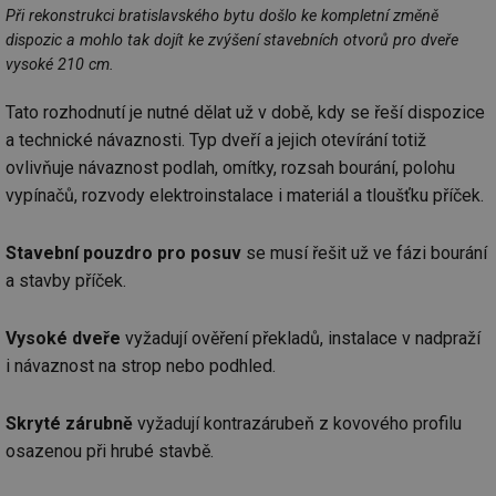
Při rekonstrukci bratislavského bytu došlo ke kompletní změně
_hjAbsoluteSessionInProgress
29 minut
So
Hotjar Ltd
dispozic a mohlo tak dojít ke zvýšení stavebních otvorů pro dveře
59 sekund
na
.tzb-info.cz
ab
vysoké 210 cm.
sl
ce
pr
Tato rozhodnutí je nutné dělat už v době, kdy se řeší dispozice
poč
Ne
a technické návaznosti. Typ dveří a jejich otevírání totiž
žá
ovlivňuje návaznost podlah, omítky, rozsah bourání, polohu
id
in
vypínačů, rozvody elektroinstalace i materiál a tloušťku příček.
id
vetrani.tzb-
10 let
Te
info.cz
co
po
Stavební pouzdro pro posuv
se musí řešit už ve fázi bourání
vy
se
a stavby příček.
_hjIncludedInSessionSample
1 minuta
Te
Hotjar Ltd
59 sekund
co
elektro.tzb-
Vysoké dveře
vyžadují ověření překladů, instalace v nadpraží
na
info.cz
ab
i návaznost na strop nebo podhled.
Ho
zd
ná
za
Skryté zárubně
vyžadují kontrazárubeň z kovového profilu
vz
de
osazenou při hrubé stavbě.
de
re
we