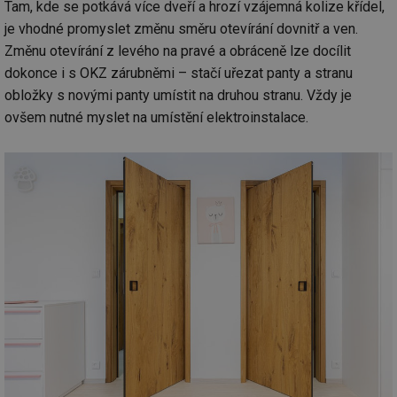
co
Tam, kde se potkává více dveří a hrozí vzájemná kolize křídel,
po
je vhodné promyslet změnu směru otevírání dovnitř a ven.
vy
se
Změnu otevírání z levého na pravé a obráceně lze docílit
_hjIncludedInSessionSample
1 minuta
Te
Hotjar Ltd
dokonce i s OKZ zárubněmi – stačí uřezat panty a stranu
59 sekund
co
www.tzb-
na
info.cz
obložky s novými panty umístit na druhou stranu. Vždy je
ab
ovšem nutné myslet na umístění elektroinstalace.
Ho
zd
ná
za
vz
de
de
re
we
id
mojefirma.tzb-
1 rok
Te
info.cz
co
po
vy
se
_hjIncludedInSessionSample
2 minuty
Te
Hotjar Ltd
co
forum.tzb-
na
info.cz
ab
Ho
zd
ná