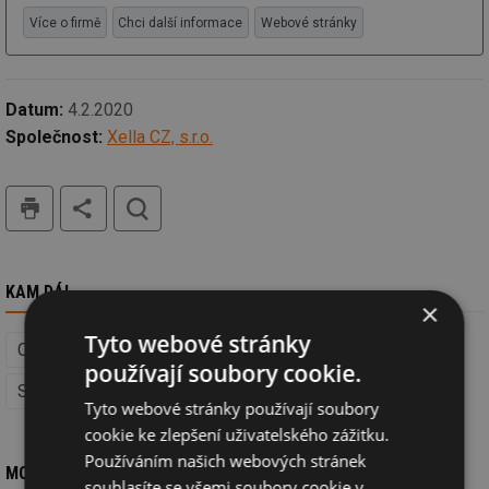
Více o firmě
Chci další informace
Webové stránky
Datum:
4.2.2020
Společnost:
Xella CZ, s.r.o.
tisk
hledat
KAM DÁL
×
Tyto webové stránky
Cihly, bloky, tvárnice (Hrubá stavba)
Hrubá stavba
používají soubory cookie.
Stavba
Nízkoenergetické stavby
Tyto webové stránky používají soubory
cookie ke zlepšení uživatelského zážitku.
Používáním našich webových stránek
MOHLO BY VÁS ZAJÍMAT
souhlasíte se všemi soubory cookie v