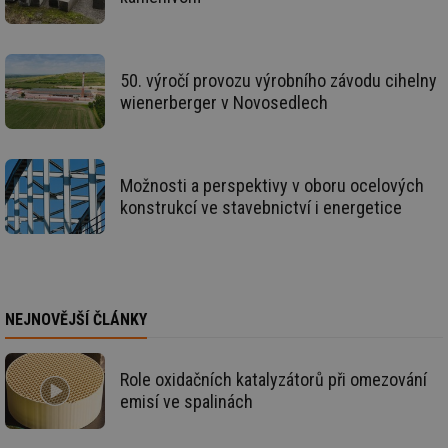
info.cz
co
po
vy
se
_hjAbsoluteSessionInProgress
29 minut
So
50. výročí provozu výrobního závodu cihelny
Hotjar Ltd
59 sekund
na
.tzb-info.cz
wienerberger v Novosedlech
ab
sl
ce
pr
poč
Ne
Možnosti a perspektivy v oboru ocelových
žá
id
konstrukcí ve stavebnictví i energetice
in
id
vetrani.tzb-
10 let
Te
info.cz
co
po
vy
se
NEJNOVĚJŠÍ ČLÁNKY
_hjIncludedInSessionSample
1 minuta
Te
Hotjar Ltd
59 sekund
co
elektro.tzb-
na
info.cz
ab
Role oxidačních katalyzátorů při omezování
Ho
emisí ve spalinách
zd
ná
za
vz