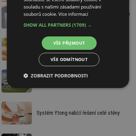
souladu s našimi zásadami používání
Xella natočila postupy práce se zateplením
souborů cookie.
Více informací
Multipor
SHOW ALL PARTNERS
(1709) →
Společnost Xella zavedla opatření kvůli
VŠE PŘIJMOUT
Covid-19 bez omezení výroby, dodávek
materiálu a služeb
VŠE ODMÍTNOUT
ZOBRAZIT PODROBNOSTI
Jednovrstvé pasivní budovy? Současná
běžná praxe
Nezbytně
Výkonové
Soubory
nutné
soubory
cílení
soubory
Systém Ytong nabízí řešení celé stěny
Funkční soubory
Nezařazené
soubory