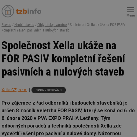
Menu
Stavba
/
Hrubá stavba
/
Cihly, bloky, tvárnice
/ Společnost Xella ukáže na FOR PASIV
kompletní řešení pasivních a nulových staveb
Společnost Xella ukáže na
FOR PASIV kompletní řešení
pasivních a nulových staveb
Xella CZ, s.r.o.
SPONZOROVÁNO
Pro zájemce z řad odborníků i budoucích stavebníků je
určen 8. ročník veletrhu FOR PASIV, který se koná od 6. do
8. února 2020 v PVA EXPO PRAHA Letňany. Tým
odborných poradců a techniků společnosti Xella zde
vysvětlí řešení pro pasivní a nulové domy. Názornou