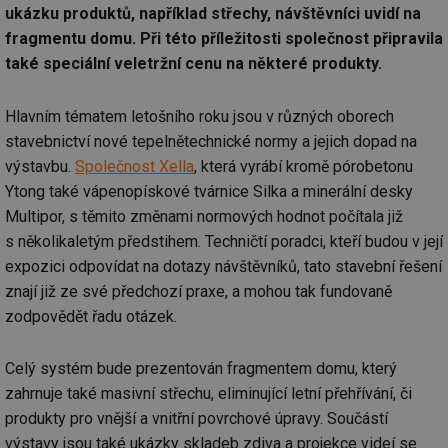
ukázku produktů, například střechy, návštěvníci uvidí na
fragmentu domu. Při této příležitosti společnost připravila
také speciální veletržní cenu na některé produkty.
Hlavním tématem letošního roku jsou v různých oborech
stavebnictví nové tepelnětechnické normy a jejich dopad na
výstavbu.
Společnost Xella
, která vyrábí kromě pórobetonu
Ytong také vápenopískové tvárnice Silka a minerální desky
Multipor, s těmito změnami normových hodnot počítala již
s několikaletým předstihem. Techničtí poradci, kteří budou v její
expozici odpovídat na dotazy návštěvníků, tato stavební řešení
znají již ze své předchozí praxe, a mohou tak fundovaně
zodpovědět řadu otázek.
Celý systém bude prezentován fragmentem domu, který
zahrnuje také masivní střechu, eliminující letní přehřívání, či
produkty pro vnější a vnitřní povrchové úpravy. Součástí
výstavy jsou také ukázky skladeb zdiva a projekce videí se