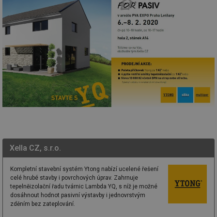
Xella CZ, s.r.o.
Kompletní stavební systém Ytong nabízí ucelené řešení
celé hrubé stavby i povrchových úprav. Zahrnuje
tepelněizolační řadu tvárnic Lambda YQ, s níž je možné
dosáhnout hodnot pasivní výstavby i jednovrstvým
zděním bez zateplování.