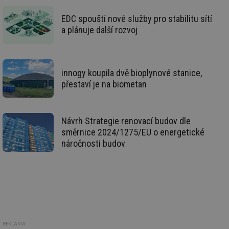
de
de
EDC spouští nové služby pro stabilitu sítí
re
we
a plánuje další rozvoj
mv
2 měsíce 4
Te
Airtable
týdny
co
.tzb-info.cz
po
sl
už
innogy koupila dvě bioplynové stanice,
int
přestaví je na biometan
vý
vl
po
Air
us
Návrh Strategie renovací budov dle
už
pr
směrnice 2024/1275/EU o energetické
int
tě
náročnosti budov
id
vytapeni.tzb-
10 let
Te
info.cz
co
po
vy
se
id
stavba.tzb-
10 let
Te
info.cz
co
po
vy
REKLAMA
se