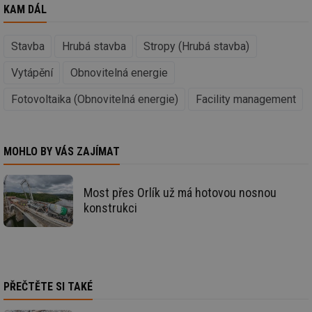
KAM DÁL
id
stavba.tzb-
10 let
Te
info.cz
co
po
vy
Stavba
Hrubá stavba
Stropy (Hrubá stavba)
se
Vytápění
Obnovitelná energie
_hjFirstSeen
29 minut
So
Hotjar Ltd
59 sekund
na
.tzb-info.cz
ab
Fotovoltaika (Obnovitelná energie)
Facility management
sl
ce
pr
poč
Ne
MOHLO BY VÁS ZAJÍMAT
žá
id
in
id
forum.tzb-
1 rok
Te
Most přes Orlík už má hotovou nosnou
info.cz
co
konstrukci
po
vy
se
_hjIncludedInSessionSample
1 minuta
Te
Hotjar Ltd
59 sekund
co
vetrani.tzb-
na
info.cz
ab
PŘEČTĚTE SI TAKÉ
Ho
zd
ná