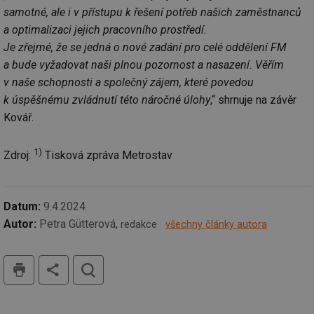
ab
samotné, ale i v přístupu k řešení potřeb našich zaměstnanců
Ho
zd
a optimalizaci jejich pracovního prostředí.
ná
za
Je zřejmé, že se jedná o nové zadání pro celé oddělení FM
vz
de
a bude vyžadovat naši plnou pozornost a nasazení. Věřím
de
re
v naše schopnosti a společný zájem, které povedou
we
k úspěšnému zvládnutí této náročné úlohy
,“ shrnuje na závěr
mv
2 měsíce 4
Te
Airtable
Kovář.
týdny
co
.tzb-info.cz
po
sl
už
1)
Zdroj:
Tisková zpráva Metrostav
int
vý
vl
po
Air
Datum:
9.4.2024
us
už
Autor:
Petra Gütterová,
redakce
všechny články autora
pr
int
tě
tisk
hledat
id
vytapeni.tzb-
10 let
Te
info.cz
co
po
vy
se