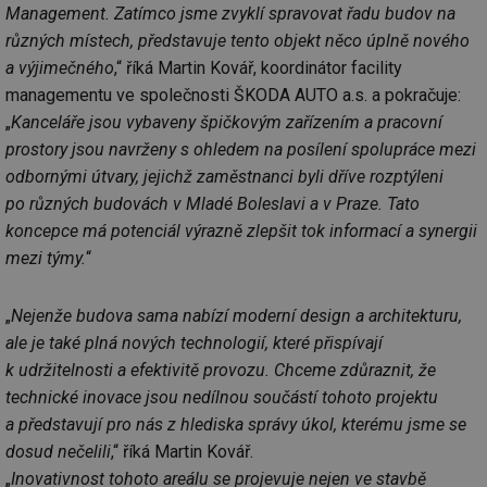
Management. Zatímco jsme zvyklí spravovat řadu budov na
g_csrf_token
.forum.tzb-
Zavřením
Sl
info.cz
prohlížeče
př
různých místech, představuje tento objekt něco úplně nového
po
a výjimečného
,“ říká Martin Kovář, koordinátor facility
id
konference.tzb-
1 rok
Te
info.cz
co
managementu ve společnosti ŠKODA AUTO a.s. a pokračuje:
po
„
Kanceláře jsou vybaveny špičkovým zařízením a pracovní
vy
se
prostory jsou navrženy s ohledem na posílení spolupráce mezi
_hjAbsoluteSessionInProgress
29 minut
So
Hotjar Ltd
odbornými útvary, jejichž zaměstnanci byli dříve rozptýleni
59 sekund
na
.tzb-info.cz
ab
po různých budovách v Mladé Boleslavi a v Praze. Tato
sl
ce
koncepce má potenciál výrazně zlepšit tok informací a synergii
pr
mezi týmy.
“
poč
Ne
žá
id
„
Nejenže budova sama nabízí moderní design a architekturu,
in
ale je také plná nových technologií, které přispívají
id
vetrani.tzb-
10 let
Te
info.cz
co
k udržitelnosti a efektivitě provozu. Chceme zdůraznit, že
po
technické inovace jsou nedílnou součástí tohoto projektu
vy
se
a představují pro nás z hlediska správy úkol, kterému jsme se
_hjIncludedInSessionSample
1 minuta
Te
Hotjar Ltd
dosud nečelili
,“ říká Martin Kovář.
59 sekund
co
elektro.tzb-
na
info.cz
„
Inovativnost tohoto areálu se projevuje nejen ve stavbě