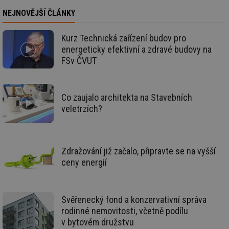
za
NEJNOVĚJŠÍ ČLÁNKY
vz
de
de
re
Kurz Technická zařízení budov pro
we
energeticky efektivní a zdravé budovy na
_dc_gtm_UA-5901706-1
.tzb-info.cz
58 sekund
Te
FSv ČVUT
co
př
w
po
Sp
Co zaujalo architekta na Stavebních
Go
da
veletrzích?
kó
Po
lz
za
nu
Zdražování již začalo, připravte se na vyšší
be
sk
ceny energií
fu
sp
ná
je
kte
Svěřenecký fond a konzervativní správa
id
př
rodinné nemovitosti, včetně podílu
úč
v bytovém družstvu
An