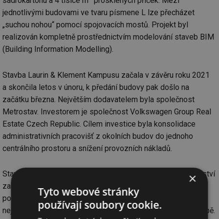
sádrokartonu a 4 tisíce m
prosklených příček. Mezi
jednotlivými budovami ve tvaru písmene L lze přecházet
„suchou nohou“ pomocí spojovacích mostů. Projekt byl
realizován kompletně prostřednictvím modelování staveb BIM
(Building Information Modelling).
Stavba Laurin & Klement Kampusu začala v závěru roku 2021
a skončila letos v únoru, k předání budovy pak došlo na
začátku března. Největším dodavatelem byla společnost
Metrostav. Investorem je společnost Volkswagen Group Real
Estate Czech Republic. Cílem investice byla konsolidace
administrativních pracovišť z okolních budov do jednoho
centrálního prostoru a snížení provozních nákladů.
Stavební společnost Metrostav úspěšně navázala na množství
×
zakázek realizovaných pro Škoda Auto v minulosti. Nedávno
Tyto webové stránky
postavila v mladoboleslavském výrobním areálu například
používají soubory cookie.
největší kuchyňskou halu pro závodní stravování v celé Evropě.