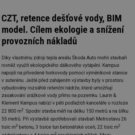
CZT, retence dešťové vody, BIM
model. Cílem ekologie a snížení
provozních nákladů
Díky vlastnímu zdroji tepla areálu Škoda Auto mohli stavbaři
rovněž využít ekologického dálkového vytápění. Kampus
napojili na přivedené horkovody pomocí výměníkové stanice
v suterénu. Ještě před zahájením výstavby byly v prostoru
vybudovány rozsáhlé retenční nádrže, které umožňují
zasakování srážkové vody přímo na pozemku. Laurin &
Klement Kampus nabízí v pěti podlažích kanceláře o rozloze
2
22 800 m
. Spodní stavba měří na délku 150 metrů a na šířku
55 metrů. Při výstavbě spotřebovali stavbaři Metrostavu 26
3
2
tisíc m
betonu, 3 tisíce tun betonářské oceli, 22 tisíc m
2