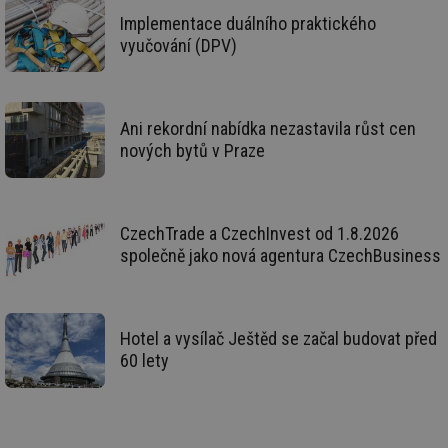
za
Implementace duálního praktického
vz
de
vyučování (DPV)
de
re
we
id
voda.tzb-
10 let
Te
info.cz
co
Ani rekordní nabídka nezastavila růst cen
po
nových bytů v Praze
vy
se
id
kalkulator.tzb-
1 rok
Te
info.cz
co
po
CzechTrade a CzechInvest od 1.8.2026
vy
se
společně jako nová agentura CzechBusiness
id
oze.tzb-info.cz
10 let
Te
co
po
vy
se
Hotel a vysílač Ještěd se začal budovat před
60 lety
_hjIncludedInSessionSample
1 minuta
Te
Hotjar Ltd
59 sekund
co
oze.tzb-info.cz
na
ab
Ho
zd
ná