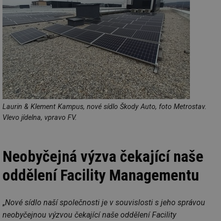
Funkční soubory
Nezařazené
soubory
Nezbytně nutné soubory
Výkonové soubory
Soubory cílení
Funkční soubory
Laurin & Klement Kampus, nové sídlo Škody Auto, foto Metrostav.
Vlevo jídelna, vpravo FV.
Nezařazené soubory
Nezbytně nutné soubory cookie umožňují základní
funkce webových stránek, jako je přihlášení
Neobyčejná výzva čekající naše
uživatele a správa účtu. Webové stránky nelze bez
nezbytně nutných souborů cookie správně používat.
oddělení Facility Managementu
Provider
/
Název
Vyprší
Po
Doména
g_state
.forum.tzb-
Zavřením
Sl
„
Nové sídlo naší společnosti je v souvislosti s jeho správou
info.cz
prohlížeče
př
po
neobyčejnou výzvou čekající naše oddělení Facility