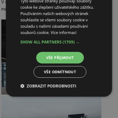
Tyto webové stránky používají soubory
V současnosti provádí pro tohoto významného klienta řadu
cookie ke zlepšení uživatelského zážitku.
1)
menších projektů.
Používáním našich webových stránek
souhlasíte se všemi soubory cookie v
souladu s našimi zásadami používání
souborů cookie.
Více informací
SHOW ALL PARTNERS
(1709) →
VŠE PŘIJMOUT
VŠE ODMÍTNOUT
ZOBRAZIT PODROBNOSTI
Nezbytně
Výkonové
Soubory
nutné
soubory
cílení
soubory