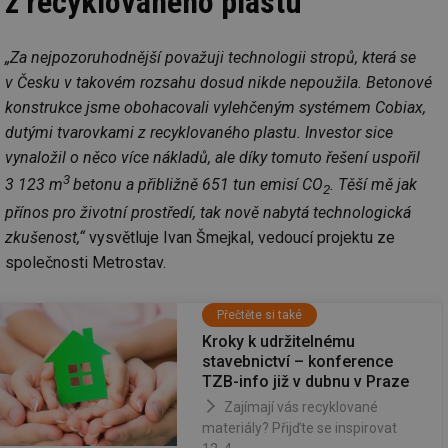
z recyklovaného plastu
„Za nejpozoruhodnější považuji technologii stropů, která se
v Česku v takovém rozsahu dosud nikde nepoužila. Betonové
konstrukce jsme obohacovali vylehčeným systémem Cobiax,
dutými tvarovkami z recyklovaného plastu. Investor sice
vynaložil o něco více nákladů, ale díky tomuto řešení uspořil
3
3 123 m
betonu a přibližně 651 tun emisí CO
. Těší mě jak
2
přínos pro životní prostředí, tak nově nabytá technologická
zkušenost,“
vysvětluje Ivan Šmejkal, vedoucí projektu ze
společnosti Metrostav.
Přečtěte si také
Kroky k udržitelnému
stavebnictví – konference
TZB-info již v dubnu v Praze
Zajímají vás recyklované
materiály? Přijďte se inspirovat