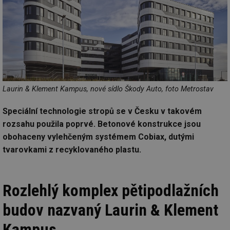
Laurin & Klement Kampus, nové sídlo Škody Auto, foto Metrostav
Speciální technologie stropů se v Česku v takovém
rozsahu použila poprvé. Betonové konstrukce jsou
obohaceny vylehčeným systémem Cobiax, dutými
tvarovkami z recyklovaného plastu.
Rozlehlý komplex pětipodlažních
budov nazvaný Laurin & Klement
Kampus