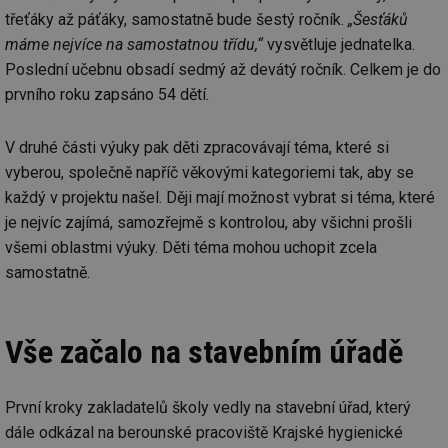
třeťáky až páťáky, samostatně bude šestý ročník.
„Šesťáků
máme nejvíce na samostatnou třídu,“
vysvětluje jednatelka.
Poslední učebnu obsadí sedmý až devátý ročník. Celkem je do
prvního roku zapsáno 54 dětí.
V druhé části výuky pak děti zpracovávají téma, které si
vyberou, společně napříč věkovými kategoriemi tak, aby se
každý v projektu našel. Ději mají možnost vybrat si téma, které
je nejvíc zajímá, samozřejmě s kontrolou, aby všichni prošli
všemi oblastmi výuky. Děti téma mohou uchopit zcela
samostatně.
Vše začalo na stavebním úřadě
První kroky zakladatelů školy vedly na stavební úřad, který
dále odkázal na berounské pracoviště Krajské hygienické