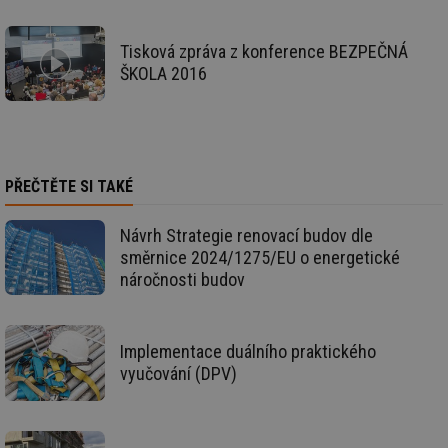
Ho
zd
ná
za
Tisková zpráva z konference BEZPEČNÁ
vz
ŠKOLA 2016
de
de
re
we
id
www.tzb-
10 let
Te
info.cz
co
po
PŘEČTĚTE SI TAKÉ
vy
se
Návrh Strategie renovací budov dle
id
m.tzb-info.cz
10 let
Te
co
směrnice 2024/1275/EU o energetické
po
vy
náročnosti budov
se
_hjIncludedInSessionSample
1 minuta
Te
Hotjar Ltd
59 sekund
co
www.tzb-
na
info.cz
Implementace duálního praktického
ab
vyučování (DPV)
Ho
zd
ná
za
vz
de