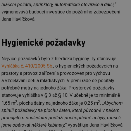
hlášení požáru, sprinklery, automatické otevírače a další,“
vyjmenovává budoucí investice do požárního zabezpečení
Jana Havlíčková.
Hygienické požadavky
Nejvíce požadavků bylo z hlediska hygieny. Ty stanovuje
Vyhláška č. 410/2005 Sb.
, o hygienických požadavcích na
prostory a provoz zařízení a provozoven pro výchovu
a vzdělávání dětí a mladistvých. V první řadě se počítaly
potřebné metry na jednoho žáka. Prostorové požadavky
stanovuje vyhláška v § 3 až § 10. V učebně je to minimálně
2
2
1,65 m
, plocha šatny na jednoho žáka je 0,25 m
.
„Abychom
splnili požadavky na plochu šaten, které původně v našem
pronajatém posledním podlaží pochopitelně nebyly, museli
jsme obětovat některé kabinety,“
vysvětluje Jana Havlíčková