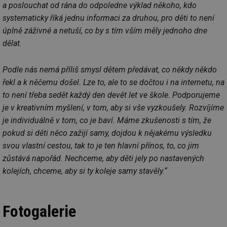
a poslouchat od rána do odpoledne výklad někoho, kdo
Provider
/
Název
Vyprší
Po
systematicky říká jednu informaci za druhou, pro děti to není
Doména
úplně záživné a netuší, co by s tím vším měly jednoho dne
g_state
.forum.tzb-
Zavřením
Sl
info.cz
prohlížeče
př
dělat.
po
g_csrf_token
.forum.tzb-
Zavřením
Sl
Podle nás nemá příliš smysl dětem předávat, co někdy někdo
info.cz
prohlížeče
př
po
řekl a k něčemu došel. Lze to, ale to se dočtou i na internetu, na
id
konference.tzb-
1 rok
Te
to není třeba sedět každý den devět let ve škole. Podporujeme
info.cz
co
po
je v kreativním myšlení, v tom, aby si vše vyzkoušely. Rozvíjíme
vy
je individuálně v tom, co je baví. Máme zkušenosti s tím, že
se
pokud si děti něco zažijí samy, dojdou k nějakému výsledku
_hjAbsoluteSessionInProgress
29 minut
So
Hotjar Ltd
59 sekund
na
.tzb-info.cz
svou vlastní cestou, tak to je ten hlavní přínos, to, co jim
ab
sl
zůstává napořád. Nechceme, aby děti jely po nastavených
ce
pr
kolejích, chceme, aby si ty koleje samy stavěly.“
poč
Ne
žá
id
in
Fotogalerie
id
vetrani.tzb-
10 let
Te