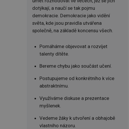
umět rozhodovat ve věcech, jež se jich
dotýkají, a naučí se tak pojmu
demokracie. Demokracie jako vidění
světa, kde jsou pravidla utvářena
společně, na základě koncensu všech.
Pomáháme objevovat a rozvíjet
talenty dítěte.
Bereme chybu jako součást učení.
Postupujeme od konkrétního k více
abstraktnímu.
Využíváme diskuse a prezentace
myšlenek.
Vedeme žáky k utvoření a obhajobě
vlastního názoru.