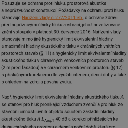
Posuzuje se ochrana proti hluku, prostorová akustika
a neprůzvučnost konstrukcí. Požadavky na ochranu proti hluku
stanovuje
Nařízení vlády č. 272/2011 Sb.
, o ochraně zdraví
před nepříznivými účinky hluku a vibrací, jehož novelizované
znění vstoupilo v platnost 30. července 2016. Nařízení vlády
stanovuje mimo jiné hygienický limit ekvivalentní hladiny
a maximální hladiny akustického tlaku v chráněných vnitřních
prostorech staveb (§ 11) a hygienický limit ekvivalentní hladiny
akustického tlaku v chráněných venkovních prostorech staveb
(2 m před fasádou) a v chráněném venkovním prostoru (§ 12)
s příslušnými korekcemi dle využití interiéru, denní doby a také
s ohledem na zdroj a povahu zvuku.
A
Např. hygienický limit ekvivalentní hladiny akustického tlaku
se stanoví pro hluk pronikající vzduchem zvenčí a pro hluk ze
stavební činnosti uvnitř objektu součtem základní hladiny
A
L
akustického tlaku
40 dB a korekcí přihlížejících ke
Aeq,T
druhu chráněného prostoru a denní a noční době, která pro