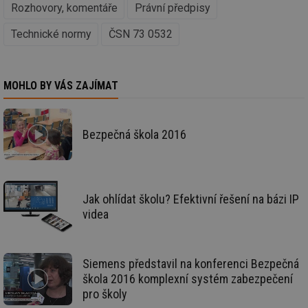
st
Rozhovory, komentáře
Právní předpisy
sid
forum.tzb-
1 rok
To
info.cz
bě
Technické normy
ČSN 73 0532
so
al
na
so
re
MOHLO BY VÁS ZAJÍMAT
pr
po
sp
rel
Bezpečná škola 2016
_hjIncludedInSessionSample
1 minuta
Te
Hotjar Ltd
59 sekund
co
energetika.tzb-
na
info.cz
ab
Ho
zd
ná
Jak ohlídat školu? Efektivní řešení na bázi IP
za
videa
vz
de
de
re
we
Siemens představil na konferenci Bezpečná
_hjIncludedInSessionSample
1 minuta
Te
Hotjar Ltd
škola 2016 komplexní systém zabezpečení
59 sekund
co
stavba.tzb-
pro školy
na
info.cz
ab