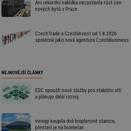
Ani rekordní nabídka nezastavila růst cen
de
re
nových bytů v Praze
we
id
mojefirma.tzb-
1 rok
Te
info.cz
co
po
vy
CzechTrade a CzechInvest od 1.8.2026
se
společně jako nová agentura CzechBusiness
_hjIncludedInSessionSample
2 minuty
Te
Hotjar Ltd
co
forum.tzb-
na
info.cz
ab
Ho
zd
ná
NEJNOVĚJŠÍ ČLÁNKY
za
vz
de
de
EDC spouští nové služby pro stabilitu sítí
re
we
a plánuje další rozvoj
_hjIncludedInSessionSample
1 minuta
Te
Hotjar Ltd
59 sekund
co
vytapeni.tzb-
na
info.cz
ab
Ho
innogy koupila dvě bioplynové stanice,
zd
ná
přestaví je na biometan
za