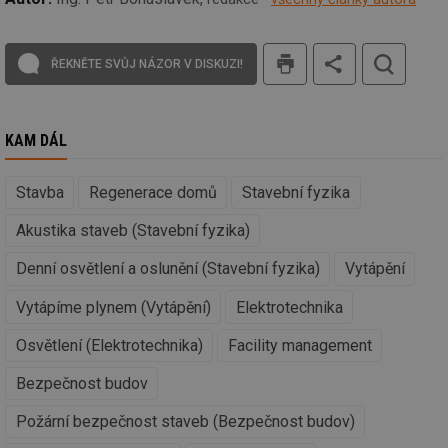
ab
Ho
zd
ná
tisk
za
ŘEKNĚTE SVŮJ NÁZOR V DISKUZI!
vz
de
de
re
we
KAM DÁL
__gfp_64b
1 rok
Je
Gemius
so
.tzb-info.cz
kt
Stavba
Regenerace domů
Stavební fyzika
spr
da
co
Akustika staveb (Stavební fyzika)
ná
we
Denní osvětlení a oslunění (Stavební fyzika)
Vytápění
__cf_bm
29 minut
Te
Cloudflare Inc.
59 sekund
co
.vimeo.com
Vytápíme plynem (Vytápění)
Elektrotechnika
po
ro
li
Osvětlení (Elektrotechnika)
Facility management
To
př
Bezpečnost budov
by
po
zp
Požární bezpečnost staveb (Bezpečnost budov)
po
we