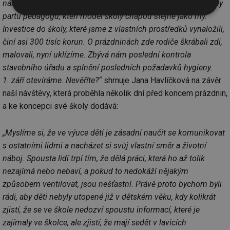
nám v ní bude učit. Pak jsme oslovili učitele a dali dohromady
partu pedagogů, kteří model školy chápou stejně jako my.
Nezbytně
Výkonové
Soubory
nutné
soubory
cílení
Investice do školy, které jsme z vlastních prostředků vynaložili,
soubory
činí asi 300 tisíc korun. O prázdninách zde rodiče škrábali zdi,
malovali, nyní uklízíme. Zbývá nám poslední kontrola
stavebního úřadu a splnění posledních požadavků hygieny.
Funkční soubory
Nezařazené
1. září otevíráme. Nevěříte?“
shrnuje Jana Havlíčková na závěr
soubory
naší návštěvy, která proběhla několik dní před koncem prázdnin,
a ke koncepci své školy dodává:
„Myslíme si, že ve výuce dětí je zásadní naučit se komunikovat
s ostatními lidmi a nacházet si svůj vlastní směr a životní
Nezbytně nutné soubory
Výkonové soubory
náboj. Spousta lidí trpí tím, že dělá práci, která ho až tolik
Soubory cílení
Funkční soubory
nezajímá nebo nebaví, a pokud to nedokáží nějakým
Nezařazené soubory
způsobem ventilovat, jsou nešťastní. Právě proto bychom byli
rádi, aby děti nebyly utopené již v dětském věku, kdy kolikrát
Nezbytně nutné soubory cookie umožňují základní
zjistí, že se ve škole nedozví spoustu informací, které je
funkce webových stránek, jako je přihlášení
uživatele a správa účtu. Webové stránky nelze bez
zajímaly ve školce, ale zjistí, že mají sedět v lavicích
nezbytně nutných souborů cookie správně používat.