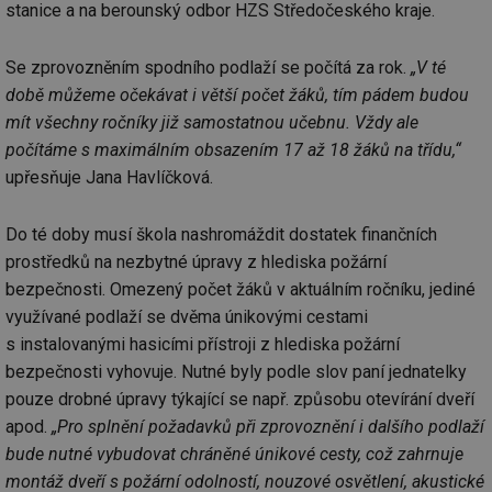
stanice a na berounský odbor HZS Středočeského kraje.
Se zprovozněním spodního podlaží se počítá za rok.
„V té
době můžeme očekávat i větší počet žáků, tím pádem budou
mít všechny ročníky již samostatnou učebnu. Vždy ale
počítáme s maximálním obsazením 17 až 18 žáků na třídu,“
upřesňuje Jana Havlíčková.
Do té doby musí škola nashromáždit dostatek finančních
prostředků na nezbytné úpravy z hlediska požární
bezpečnosti. Omezený počet žáků v aktuálním ročníku, jediné
využívané podlaží se dvěma únikovými cestami
s instalovanými hasicími přístroji z hlediska požární
bezpečnosti vyhovuje. Nutné byly podle slov paní jednatelky
pouze drobné úpravy týkající se např. způsobu otevírání dveří
apod.
„Pro splnění požadavků při zprovoznění i dalšího podlaží
bude nutné vybudovat chráněné únikové cesty, což zahrnuje
montáž dveří s požární odolností, nouzové osvětlení, akustické