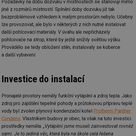
Požadavky na dobu dozvuku v místnostech se stanovují mimo
jiné z rozměrů místností. Splnění doby dozvuku již tak
bezproblémové vzhledem k malým prostorům nebylo. Učebny
lze provozovat, ale bylo v některých z nich nutné instalovat
další pohlcovací materiály. V úvahu ale nepřicházely
pohlcovače na strop, které by ještě snížily světlou výšku.
Provádělo se tedy obložení stěn, instalovaly se koberce
a další vybavení.
Investice do instalací
Pronajaté prostory neměly funkční vytápění a zdroj tepla. Jako
zdroj pro zajištění tepelné pohody a průtokovou přípravu teplé
vody byl zvolen plynový kondenzační kotel
Protherm Panther
Condens
. Vlastníkem budovy je obec, ta však na tuto investici
prostředky neměla.
„Vytápění jsme museli zainvestovat rovněž
sami. Je to jediná věc, která byla na škole celá řešena