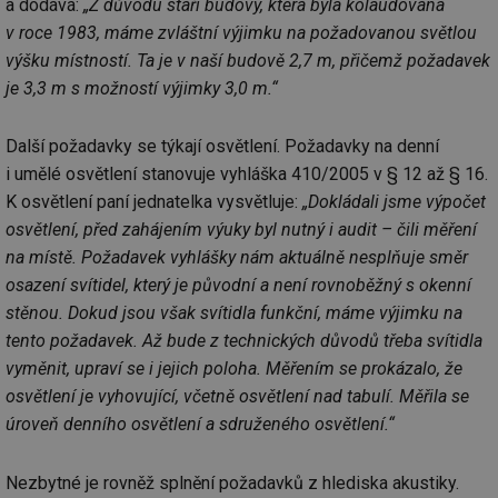
a dodává:
„Z důvodu stáří budovy, která byla kolaudována
v roce 1983, máme zvláštní výjimku na požadovanou světlou
výšku místností. Ta je v naší budově 2,7 m, přičemž požadavek
je 3,3 m s možností výjimky 3,0 m.“
Další požadavky se týkají osvětlení. Požadavky na denní
i umělé osvětlení stanovuje vyhláška 410/2005 v § 12 až § 16.
K osvětlení paní jednatelka vysvětluje:
„Dokládali jsme výpočet
osvětlení, před zahájením výuky byl nutný i audit – čili měření
na místě. Požadavek vyhlášky nám aktuálně nesplňuje směr
osazení svítidel, který je původní a není rovnoběžný s okenní
stěnou. Dokud jsou však svítidla funkční, máme výjimku na
tento požadavek. Až bude z technických důvodů třeba svítidla
vyměnit, upraví se i jejich poloha. Měřením se prokázalo, že
osvětlení je vyhovující, včetně osvětlení nad tabulí. Měřila se
úroveň denního osvětlení a sdruženého osvětlení.“
Nezbytné je rovněž splnění požadavků z hlediska akustiky.