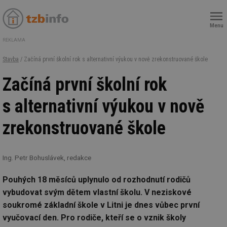
Menu
REKLAMA
Stavba
/ Začíná první školní rok s alternativní výukou v nově zrekonstruované škole
Začíná první školní rok
s alternativní výukou v nově
zrekonstruované škole
Ing. Petr Bohuslávek, redakce
Pouhých 18 měsíců uplynulo od rozhodnutí rodičů
vybudovat svým dětem vlastní školu. V neziskové
soukromé základní škole v Litni je dnes vůbec první
vyučovací den. Pro rodiče, kteří se o vznik školy