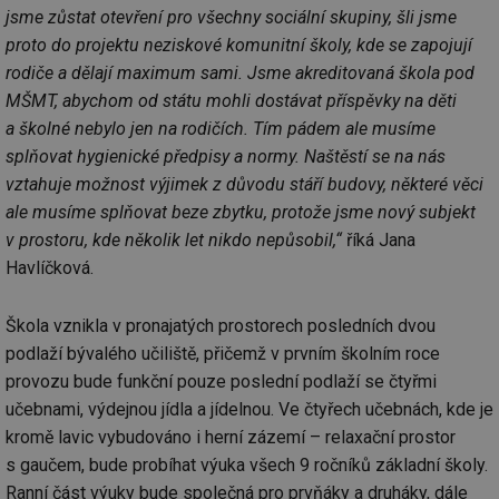
jsme zůstat otevření pro všechny sociální skupiny, šli jsme
proto do projektu neziskové komunitní školy, kde se zapojují
rodiče a dělají maximum sami. Jsme akreditovaná škola pod
MŠMT, abychom od státu mohli dostávat příspěvky na děti
a školné nebylo jen na rodičích. Tím pádem ale musíme
splňovat hygienické předpisy a normy. Naštěstí se na nás
vztahuje možnost výjimek z důvodu stáří budovy, některé věci
ale musíme splňovat beze zbytku, protože jsme nový subjekt
v prostoru, kde několik let nikdo nepůsobil,“
říká Jana
Havlíčková.
Škola vznikla v pronajatých prostorech posledních dvou
podlaží bývalého učiliště, přičemž v prvním školním roce
provozu bude funkční pouze poslední podlaží se čtyřmi
učebnami, výdejnou jídla a jídelnou. Ve čtyřech učebnách, kde je
kromě lavic vybudováno i herní zázemí – relaxační prostor
s gaučem, bude probíhat výuka všech 9 ročníků základní školy.
Ranní část výuky bude společná pro prvňáky a druháky, dále