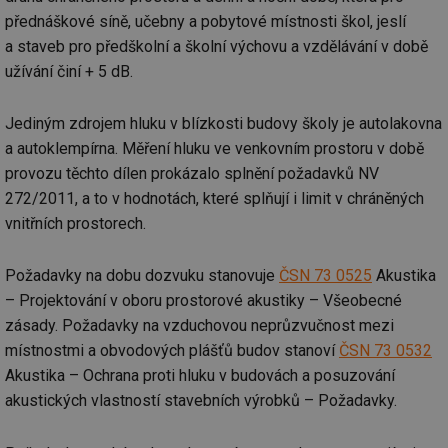
přednáškové síně, učebny a pobytové místnosti škol, jeslí
a staveb pro předškolní a školní výchovu a vzdělávání v době
užívání činí + 5 dB.
Jediným zdrojem hluku v blízkosti budovy školy je autolakovna
a autoklempírna. Měření hluku ve venkovním prostoru v době
provozu těchto dílen prokázalo splnění požadavků NV
272/2011, a to v hodnotách, které splňují i limit v chráněných
vnitřních prostorech.
Požadavky na dobu dozvuku stanovuje
ČSN 73 0525
Akustika
– Projektování v oboru prostorové akustiky – Všeobecné
zásady. Požadavky na vzduchovou neprůzvučnost mezi
místnostmi a obvodových plášťů budov stanoví
ČSN 73 0532
Akustika – Ochrana proti hluku v budovách a posuzování
akustických vlastností stavebních výrobků – Požadavky.