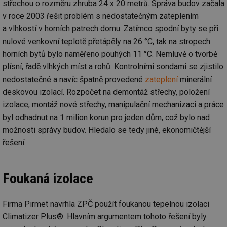
střechou o rozměru zhruba 24 x 20 metrů. Správa budov začala
v roce 2003 řešit problém s nedostatečným zateplením
a vlhkostí v horních patrech domu. Zatímco spodní byty se při
nulové venkovní teplotě přetápěly na 26 °C, tak na stropech
horních bytů bylo naměřeno pouhých 11 °C. Nemluvě o tvorbě
plísní, řadě vlhkých míst a rohů. Kontrolními sondami se zjistilo
nedostatečné a navíc špatně provedené
zateplení
minerální
deskovou izolací. Rozpočet na demontáž střechy, položení
izolace, montáž nové střechy, manipulační mechanizaci a práce
byl odhadnut na 1 milion korun pro jeden dům, což bylo nad
možnosti správy budov. Hledalo se tedy jiné, ekonomičtější
řešení.
Foukaná izolace
Firma Pirmet navrhla ZPČ použít foukanou tepelnou izolaci
Climatizer Plus®. Hlavním argumentem tohoto řešení byly