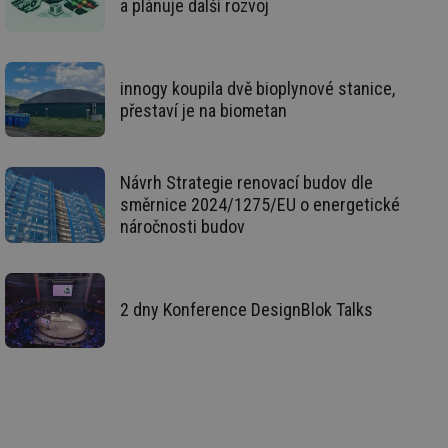
id
a plánuje další rozvoj
oze.tzb-info.cz
10 let
Te
co
po
vy
se
innogy koupila dvě bioplynové stanice,
_hjIncludedInSessionSample
1 minuta
Te
Hotjar Ltd
59 sekund
co
oze.tzb-info.cz
přestaví je na biometan
na
ab
Ho
zd
ná
Návrh Strategie renovací budov dle
za
vz
směrnice 2024/1275/EU o energetické
de
náročnosti budov
de
re
we
_dc_gtm_UA-5901706-1
.tzb-info.cz
58 sekund
Te
co
2 dny Konference DesignBlok Talks
př
w
po
Sp
Go
da
kó
Po
lz
za