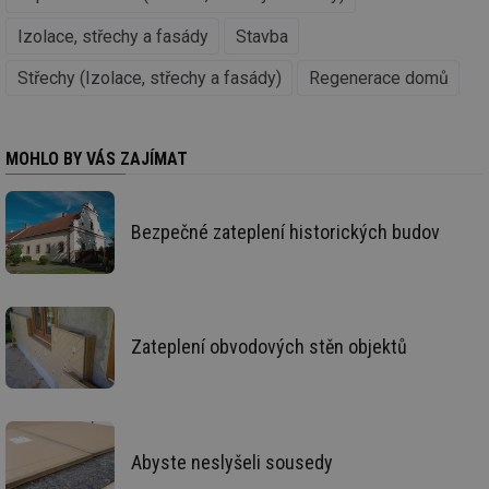
id
in
Izolace, střechy a fasády
Stavba
id
vetrani.tzb-
10 let
Te
info.cz
co
Střechy (Izolace, střechy a fasády)
Regenerace domů
po
vy
se
_hjIncludedInSessionSample
1 minuta
Te
Hotjar Ltd
MOHLO BY VÁS ZAJÍMAT
59 sekund
co
elektro.tzb-
na
info.cz
ab
Ho
zd
Bezpečné zateplení historických budov
ná
za
vz
de
de
re
we
Zateplení obvodových stěn objektů
mv
2 měsíce 4
Te
Airtable
týdny
co
.tzb-info.cz
po
sl
už
int
vý
Abyste neslyšeli sousedy
vl
po