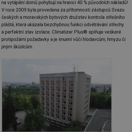
na vytápění domů pohybují na hranici 40 % původních nákladů!
V roce 2009 byla provedena za přítomnosti zástupců Svazu
českých a moravských bytových družstev kontrola střešního
pláště, která ukázala bezchybnou funkci odvětrávání střechy
a perfektní stav izolace. Climatizer Plus® splňuje veškeré
protipožární požadavky a je imunní vůči hlodavcům, hmyzu či
jiným škůdcům.