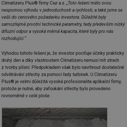
Climatizeru Plus® firmy Ciur a.s.
„Toto řešení mělo svou
nespornou výhodu v jednoduchosti a rychlosti, a také jsme se
vešli do cenového požadavku investora. Důležité byly
samozřejmě prvotní technické parametry, tedy především nízký
difuzní odpor a vysoká měrná kapacita, které byly pro nás
rozhodující.“
Výhodou tohoto řešení je, že investor pociťuje účinky prakticky
druhý den a díky vlastnostem Climatizeru nemusí mít strach
z tvorby plísní. Předpokladem však bylo navrhnout dostatečné
odvětrávání střechy za pomocí řady turbinek. U Climatizeru
Plus® je velmi důležitá vysoká profesionalita aplikační firmy,
protože je nutné, aby zafoukání střechy bylo provedeno
rovnoměrně v celé ploše.