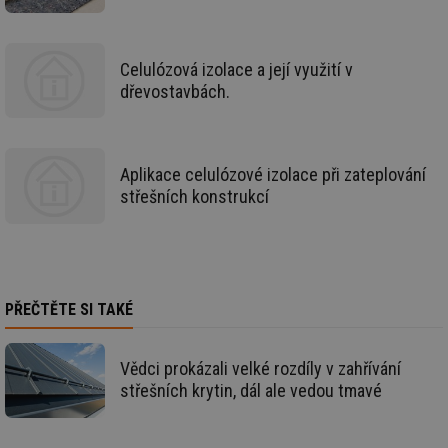
Air
us
už
pr
int
Celulózová izolace a její využití v
tě
dřevostavbách.
id
vytapeni.tzb-
10 let
Te
info.cz
co
po
vy
se
Aplikace celulózové izolace při zateplování
id
stavba.tzb-
10 let
Te
střešních konstrukcí
info.cz
co
po
vy
se
_hjFirstSeen
29 minut
So
Hotjar Ltd
59 sekund
na
.tzb-info.cz
ab
PŘEČTĚTE SI TAKÉ
sl
ce
pr
poč
Vědci prokázali velké rozdíly v zahřívání
Ne
střešních krytin, dál ale vedou tmavé
žá
id
in
id
forum.tzb-
1 rok
Te