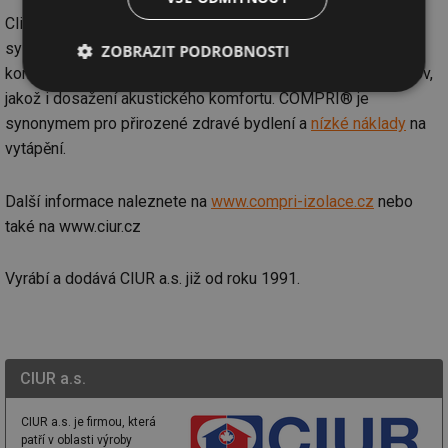
Climatizer Plus® patří do sofistikovaného skladebního
systému izolací COMPRI®, který nabízí ucelená řešení pro
ZOBRAZIT PODROBNOSTI
kompletní nebo částečnou tepelnou izolaci všech typů budov,
Nezbytně
Výkonové
Soubory
jakož i dosažení akustického komfortu. COMPRI® je
nutné
soubory
cílení
synonymem pro přirozené zdravé bydlení a
nízké náklady
na
soubory
vytápění.
Další informace naleznete na
www.compri-izolace.cz
nebo
Funkční soubory
Nezařazené
soubory
také na www.ciur.cz
Vyrábí a dodává CIUR a.s. již od roku 1991.
Nezbytně nutné soubory
Výkonové soubory
CIUR a.s.
Soubory cílení
Funkční soubory
Nezařazené soubory
CIUR a.s. je firmou, která
patří v oblasti výroby