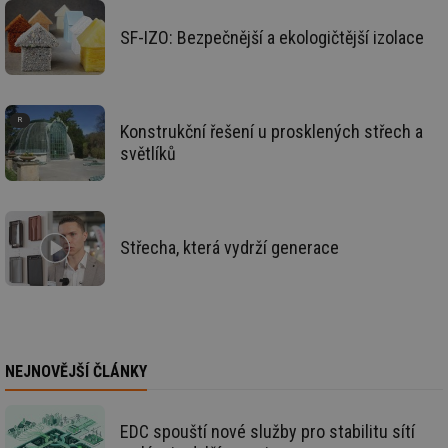
info.cz
co
po
SF-IZO: Bezpečnější a ekologičtější izolace
vy
se
_hjIncludedInSessionSample
1 minuta
Te
Hotjar Ltd
59 sekund
co
vetrani.tzb-
na
info.cz
ab
Konstrukční řešení u prosklených střech a
Ho
světlíků
zd
ná
za
vz
de
de
re
Střecha, která vydrží generace
we
id
voda.tzb-
10 let
Te
info.cz
co
po
vy
se
id
kalkulator.tzb-
1 rok
Te
NEJNOVĚJŠÍ ČLÁNKY
info.cz
co
po
vy
se
EDC spouští nové služby pro stabilitu sítí