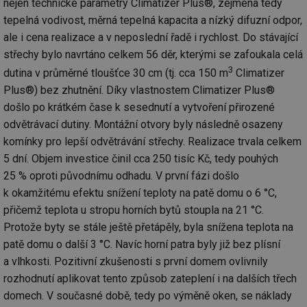
nejen technické parametry Climatizer Plus®, zejména tedy
tepelná vodivost, měrná tepelná kapacita a nízký difuzní odpor,
ale i cena realizace a v neposlední řadě i rychlost. Do stávající
střechy bylo navrtáno celkem 56 děr, kterými se zafoukala celá
3
dutina v průměrné tloušťce 30 cm (tj. cca 150 m
Climatizer
Plus®) bez zhutnění. Díky vlastnostem Climatizer Plus®
došlo po krátkém čase k sesednutí a vytvoření přirozené
odvětrávací dutiny. Montážní otvory byly následně osazeny
komínky pro lepší odvětrávání střechy. Realizace trvala celkem
5 dní. Objem investice činil cca 250 tisíc Kč, tedy pouhých
25 % oproti původnímu odhadu. V první fázi došlo
k okamžitému efektu snížení teploty na patě domu o 6 °C,
přičemž teplota u stropu horních bytů stoupla na 21 °C.
Protože byty se stále ještě přetápěly, byla snížena teplota na
patě domu o další 3 °C. Navíc horní patra byly již bez plísní
a vlhkosti. Pozitivní zkušenosti s první domem ovlivnily
rozhodnutí aplikovat tento způsob zateplení i na dalších třech
domech. V současné době, tedy po výměně oken, se náklady