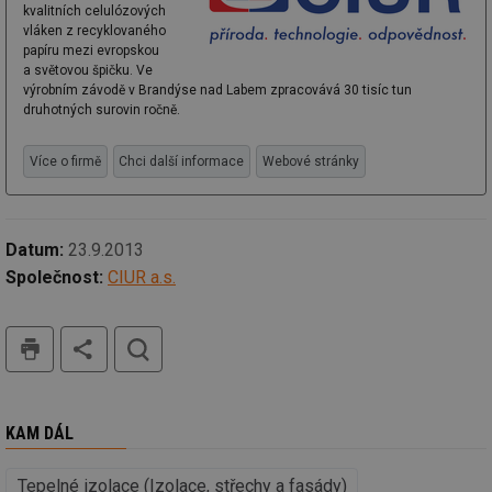
Nezbytně nutné soubory cookie umožňují základní
kvalitních celulózových
funkce webových stránek, jako je přihlášení
vláken z recyklovaného
uživatele a správa účtu. Webové stránky nelze bez
papíru mezi evropskou
nezbytně nutných souborů cookie správně používat.
a světovou špičku. Ve
výrobním závodě v Brandýse nad Labem zpracovává 30 tisíc tun
Provider
/
Název
Vyprší
Po
Doména
druhotných surovin ročně.
g_state
.forum.tzb-
Zavřením
Sl
info.cz
prohlížeče
př
Více o firmě
Chci další informace
Webové stránky
po
g_csrf_token
.forum.tzb-
Zavřením
Sl
info.cz
prohlížeče
př
po
Datum:
23.9.2013
id
konference.tzb-
1 rok
Te
Společnost:
CIUR a.s.
info.cz
co
po
vy
se
tisk
hledat
_hjAbsoluteSessionInProgress
29 minut
So
Hotjar Ltd
59 sekund
na
.tzb-info.cz
ab
sl
ce
KAM DÁL
pr
poč
Ne
žá
Tepelné izolace (Izolace, střechy a fasády)