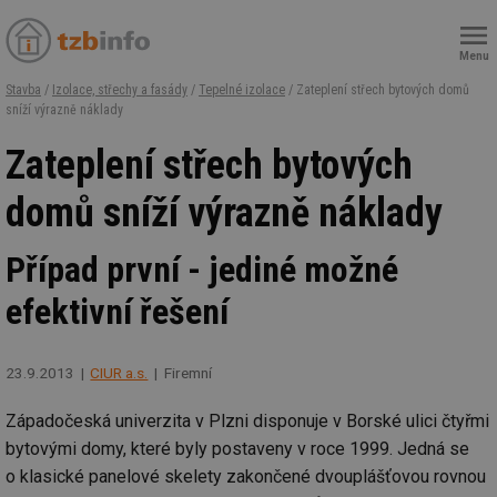
Menu
Stavba
/
Izolace, střechy a fasády
/
Tepelné izolace
/ Zateplení střech bytových domů
sníží výrazně náklady
Zateplení střech bytových
domů sníží výrazně náklady
Případ první - jediné možné
efektivní řešení
23.9.2013
CIUR a.s.
Firemní
Západočeská univerzita v Plzni disponuje v Borské ulici čtyřmi
bytovými domy, které byly postaveny v roce 1999. Jedná se
o klasické panelové skelety zakončené dvouplášťovou rovnou