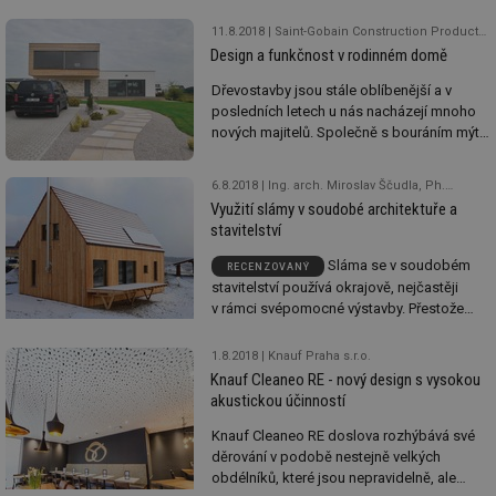
funkce webových stránek, jako je přihlášení
zavřenými dveřmi tím, že k sobě nadměrný
11.8.2018
Saint-Gobain Construction Products CZ a.s., Rigips
uživatele a správa účtu. Webové stránky nelze bez
hluk zvenčí nepustíme.
nezbytně nutných souborů cookie správně používat.
Design a funkčnost v rodinném domě
Provider
/
Dřevostavby jsou stále oblíbenější a v
Název
Vyprší
Po
Doména
posledních letech u nás nacházejí mnoho
nových majitelů. Společně s bouráním mýtů
g_state
.forum.tzb-
Zavřením
Sl
info.cz
prohlížeče
př
s nimi spojených se do popředí dostává
po
také množství výhod, které výstavba i
6.8.2018
Ing. arch. Miroslav Ščudla, Ph.D., ČVUT v Praze, Fakulta architektury, Ústav navrhování II.
bydlení v tomto typu staveb nabízí.
g_csrf_token
.forum.tzb-
Zavřením
Sl
Využití slámy v soudobé architektuře a
info.cz
prohlížeče
př
po
stavitelství
id
konference.tzb-
1 rok
Te
Sláma se v soudobém
RECENZOVANÝ
info.cz
co
stavitelství používá okrajově, nejčastěji
po
vy
v rámci svépomocné výstavby. Přestože
se
jsou pozitivní vlastnosti slámy již dlouho
známy, nezískala si zatím širší důvěru mezi
_hjAbsoluteSessionInProgress
29 minut
So
Hotjar Ltd
1.8.2018
Knauf Praha s.r.o.
59 sekund
na
.tzb-info.cz
stavebníky ani projektanty. Tuzemské
Knauf Cleaneo RE - nový design s vysokou
ab
stavební firmy se slámou také nedovedou
akustickou účinností
sl
ve většině případů pracovat. V rámci
ce
pr
současného trendu vyššího využití
Knauf Cleaneo RE doslova rozhýbává své
poč
obnovitelných zdrojů a snižování emisí CO
děrování v podobě nestejně velkých
2
Ne
se v Evropě (znovu)objevují možnosti, jak
obdélníků, které jsou nepravidelně, ale
žá
id