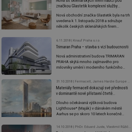
Nová síť sklenářských firem nabízí pod
materiál.
značkou Glastetik komplexní služby
v oblasti interiérových skel
Nová obchodní značka Glastetik byla na trh
uvedena k 1. listopadu 2018 a sdružuje
několik českých sklenářských firem
zabývajících se instalacemi designových
skel v interiéru. Síť Glastetik nabízí
6.11.2018
Knauf Praha s.r.o.
komplexní služby v oblasti (nejen)
Trimaran Praha – stavba s vizí budoucnosti
interiérových skel, od zaměření po instalaci.
Nová administrativní budova TRIMARAN
PRAHA skýtá mnoho zajímavého pro
milovníky umění i moderního funkčního
vzhledu, jakož i příznivce udržitelného
stavění. Její součástí je i moderní
31.10.2018
Fermacell, James Hardie Europe GmbH, o.s.
multifunkční CUBEX CENTRUM PRAHA,
Materiály fermacell dokazují své přednosti
které služby objektu vhodně rozšiřuje a
v dominantě nové přístavní čtvrtě
doplňuje. I když interiér CUBEX CENTRA
v dánském Aarhusu
PRAHA navrhl jiný architekt než projekt
Dlouho očekávaná výšková budova
TRIMARAN PRAHA, vytvářejí spolu
Lighthouse* (Maják) v dánském městě
jedinečný harmonický a funkční celek.
Aarhus se po skoro 10 letech konečně
stane skutečností a fermacell bude u toho!
Nejvyšší budova Dánska s výškou 110
14.10.2018
PhDr. Eduard Justa, Vlastimil Růžička
metrů by měla být dokončena v roce 2020 a