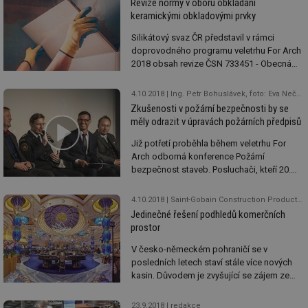
Revize normy v oboru obkládání
na její dokonalosti se velmi výrazně podílejí
keramickými obkladovými prvky
i sádrovláknité desky fermacell.
Silikátový svaz ČR představil v rámci
doprovodného programu veletrhu For Arch
2018 obsah revize ČSN 733451 - Obecná
pravidla pro navrhování a provádění
keramických obkladů. Podrobnosti nám
4.10.2018
Ing. Petr Bohuslávek, foto: Eva Nečasová
sdělili předseda svazu PhDr. Eduard Justa a
Zkušenosti v požární bezpečnosti by se
generální ředitel České agentury pro
měly odrazit v úpravách požárních předpisů
standardizaci (ČAS) Mgr. Zdeněk Veselý.
Již potřetí proběhla během veletrhu For
Arch odborná konference Požární
bezpečnost staveb. Posluchači, kteří 20.
září zaplnili kongresový sál výstaviště v
Letňanech, vyslechli přednášky a příspěvky
4.10.2018
Saint-Gobain Construction Products CZ a.s., Rigips
z panelové diskuze na téma bezpečnosti
Jedinečné řešení podhledů komerčních
výškových staveb, větraných fasádních
prostor
systémů a ETICS, požární bezpečnosti
bytových domů a požárního větrání
V česko-německém pohraničí se v
chráněných únikových cest.
posledních letech staví stále více nových
kasin. Důvodem je zvyšující se zájem ze
strany především německých klientů, kteří
oceňují úroveň zdejšího servisu. Investoři
23.9.2018
redakce