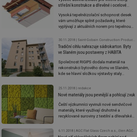
střešní konstrukce a dřevěné i ocelové
rámy
Vysoká tepelněizolační schopnost desek
vám umožňuje splnit požadavky, které
vyplývají z aktuálních norem pro tepelnou
ochranu budov, a to i při velmi malé
tloušťce izolantu. Důležitou výhodou je
30.11.2018
Saint-Gobain Construction Products CZ a.s., Rigips
nízká objemová hmotnost, která usnadní
Tradiční cihlu nahrazuje sádrokarton. Byty
přepravu a manipulaci na stavbě.
ve Slaném jsou postaveny z HABITA
Společnost RIGIPS dodala materiál na
rekonstrukci bytového domu ve Slaném,
kde se hlavní složkou výstavby staly
vysokopevnostní desky HABITO. Jak se
společnost k projektu dostala, proč
25.11.2018
redakce
projektanti zvolili cestu suché výstavby a
Nové materiály jsou pevnější a pohlcují zvuk
jaké jsou její výhody, zodpoví Radek Šafář,
obchodní ředitel RIGIPS.
Čeští výzkumníci vyvinuli nové sendvičové
materiály, které využívají druhotné a
recyklované suroviny z textilní a dřevařské
výroby a mají lepší mechanické či akustické
vlastnosti. Jsou vhodné např. pro opláštění
6.11.2018
AGC Flat Glass Czech a.s., člen AGC Group
dřevostaveb a jako obkladový nebo dělící