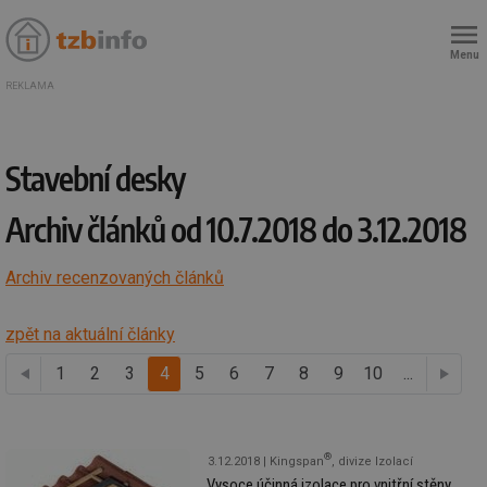
Menu
REKLAMA
Stavební desky
Archiv článků od 10.7.2018 do 3.12.2018
Archiv recenzovaných článků
zpět na aktuální články
1
předchozí
2
3
4
5
6
7
8
9
10
...
®
3.12.2018
Kingspan
, divize Izolací
Vysoce účinná izolace pro vnitřní stěny,