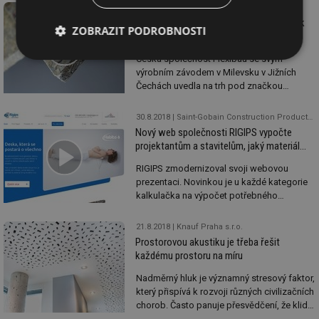
zvýšenou poptávku lidí, kteří se pustili do
11.9.2018
FLEXIBAU, s.r.o.
staveb, ale i těch, kteří dlouhodobě čekali
PackWall: Cenově příznivá náhrada desek
ZOBRAZIT PODROBNOSTI
na stavební povolení a teprve teď ho
OSB
dostali. Český statistický úřad uvádí, že
letos v červnu posílil stavební obor
Česká společnost Flexibau se svým
Nezbytně
Výkonové
Soubory
meziročně až o 7,5 %.
nutné
soubory
cílení
výrobním závodem v Milevsku v Jižních
soubory
Čechách uvedla na trh pod značkou
PackWall plnohodnotnou alternativu běžně
používaných deskových materiálů OSB.
30.8.2018
Saint-Gobain Construction Products CZ a.s., Rigips
Nový web společnosti RIGIPS vypočte
Funkční soubory
Nezařazené
projektantům a stavitelům, jaký materiál
soubory
v jakém množství potřebují
RIGIPS zmodernizoval svoji webovou
prezentaci. Novinkou je u každé kategorie
kalkulačka na výpočet potřebného
materiálu i vyhledávač certifikovaných
řemeslníků, kteří provádějí požadované
21.8.2018
Knauf Praha s.r.o.
práce s výrobky RIGIPS na nejvyšší možné
Prostorovou akustiku je třeba řešit
úrovni. V databázi je nyní možné vybírat z
Nezbytně nutné soubory
Výkonové soubory
každému prostoru na míru
více než 3000 certifikovaných firem a další
Soubory cílení
Funkční soubory
budou postupem času přibývat.
Nadměrný hluk je významný stresový faktor,
Nezařazené soubory
který přispívá k rozvoji různých civilizačních
chorob. Často panuje přesvědčení, že klid
Nezbytně nutné soubory cookie umožňují základní
je možné dosáhnout pouze v soukromí a za