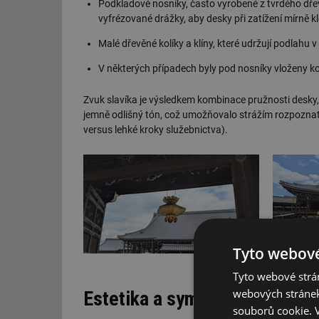
Podkladové nosníky, často vyrobené z tvrdého dřev
vyfrézované drážky, aby desky při zatížení mírně kl
Malé dřevěné kolíky a klíny, které udržují podlahu 
V některých případech byly pod nosníky vloženy kov
Zvuk slavíka je výsledkem kombinace pružnosti desky, d
jemně odlišný tón, což umožňovalo strážím rozpoznat m
versus lehké kroky služebnictva).
Tyto webové
Tyto webové strán
webových stránek
Estetika a symbolika
souborů cookie.