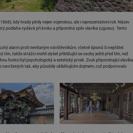
68), kdy hrady plnily nejen vojenskou, ale i reprezentativní roli. Název
terý podlaha vydává při kroku a připomíná zpěv slavíka (uguisu). Tento
duchý alarm proti nevítaným návštěvníkům, včetně špionů či nepřátel.
tón, takže strážci mohli slyšet přibližující se osoby ještě před tím, než
ou funkcí byl psychologický a estetický prvek. Zvuk připomínající slavíka
sto navržených tak, aby působily uklidňujícím dojmem, což podporovalo