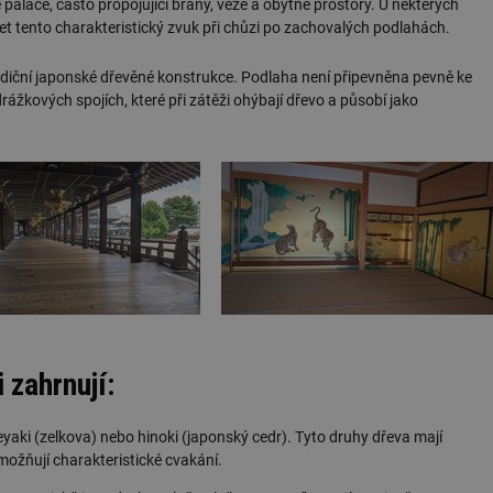
paláce, často propojující brány, věže a obytné prostory. U některých
et tento charakteristický zvuk při chůzi po zachovalých podlahách.
radiční japonské dřevěné konstrukce. Podlaha není připevněna pevně ke
rážkových spojích, které při zátěži ohýbají dřevo a působí jako
 zahrnují:
eyaki (zelkova) nebo hinoki (japonský cedr). Tyto druhy dřeva mají
možňují charakteristické cvakání.