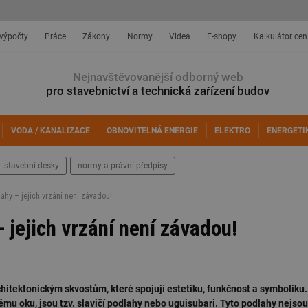
 výpočty
Práce
Zákony
Normy
Videa
E-shopy
Kalkulátor cen
Nejnavštěvovanější odborný web
pro stavebnictví a technická zařízení budov
VODA / KANALIZACE
OBNOVITELNÁ ENERGIE
ELEKTRO
ENERGETI
stavební desky
normy a právní předpisy
ahy – jejich vrzání není závadou!
 jejich vrzání není závadou!
chitektonickým skvostům, které spojují estetiku, funkčnost a symboliku.
ému oku, jsou tzv. slavičí podlahy nebo uguisubari. Tyto podlahy nejsou