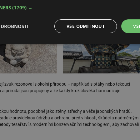
výrazem japonské filozofie architektury. Zvuk slavíka je v souladu
TNERS
(1709) →
ím jednoduchost, přirozenost a pomíjivost. Krok návštěvníka po podlaze
, kdy člověk slyšel, cítil i vnímal dřevo pod nohama.
ODROBNOSTI
VŠE ODMÍTNOUT
VŠ
é
Výkonové
Soubory cílení
Funkční soubory
soubory
jí zvuk rezonoval s okolní přírodou – například s ptáky nebo tekoucí
ra a příroda jsou propojeny a že každý krok člověka harmonizuje
é soubory
Výkonové soubory
Soubory cílení
Funkční soubory
Neza
ry cookie umožňují základní funkce webových stránek, jako je přihlášení uživatele a
zbytně nutných souborů cookie správně používat.
ickou hodnotu, podobně jako stěny, střechy a věže japonských hradů.
yžaduje pravidelnou údržbu a ochranu před vlhkostí, škůdci a nadměrným
Provider
/
Vyprší
Popis
etody tesařství s moderními konzervačními technologiemi, aby zachovali
Doména
.forum.tzb-
Zavřením
Slouží k přihlášení pomocí Google
info.cz
prohlížeče