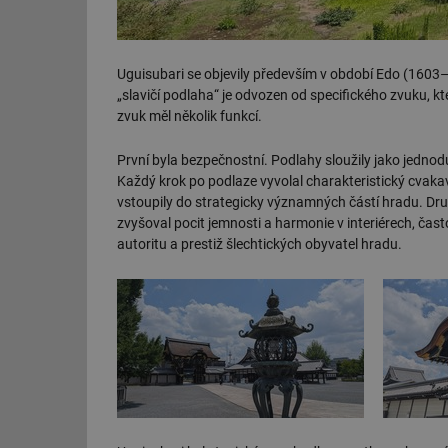
Uguisubari se objevily především v období Edo (1603–18
„slavičí podlaha“ je odvozen od specifického zvuku, k
zvuk měl několik funkcí.
První byla bezpečnostní. Podlahy sloužily jako jedno
Každý krok po podlaze vyvolal charakteristický cvakavý 
vstoupily do strategicky významných částí hradu. Druh
zvyšoval pocit jemnosti a harmonie v interiérech, ča
autoritu a prestiž šlechtických obyvatel hradu.