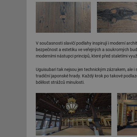
g_csrf_token
id
_hjAbsoluteSession
V současnosti slavičí podlahy inspirují i moderní archit
bezpečnost a estetiku ve veřejných a soukromých bud
id
moderními nástupci principů, které před staletími využí
_hjIncludedInSessi
Uguisubari tak nejsou jen technickým zázrakem, ale i s
tradiční japonské hrady. Každý krok po takové podlaze
mv
bdělost strážců minulosti.
id
id
_hjFirstSeen