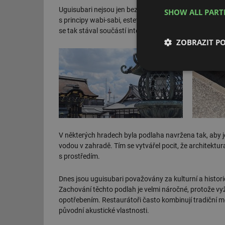
Uguisubari nejsou jen bezpečnostním prvkem, ale také 
SHOW ALL PAR
s principy wabi-sabi, estetickým ideálem zdůrazňujíc
se tak stával součástí interaktivního prožitku prostoru
ZOBRAZIT P
Nezbytně nutn
soubory
V některých hradech byla podlaha navržena tak, aby je
vodou v zahradě. Tím se vytvářel pocit, že architektu
Nezbytně nutn
s prostředím.
Nezbytně nutné soubo
stránky nelze bez ne
Dnes jsou uguisubari považovány za kulturní a histor
Zachování těchto podlah je velmi náročné, protože v
Název
opotřebením. Restaurátoři často kombinují tradiční m
původní akustické vlastnosti.
g_state