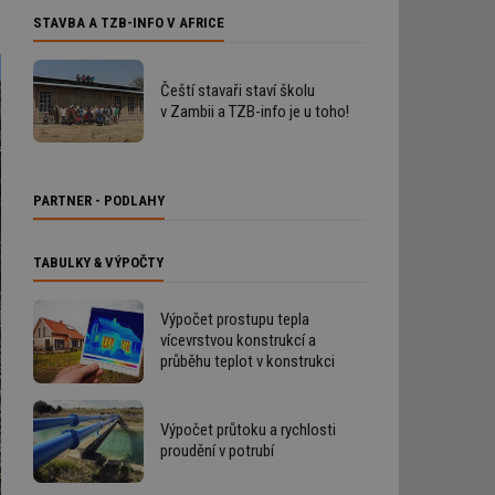
STAVBA A TZB-INFO V AFRICE
Čeští stavaři staví školu
v Zambii a TZB-info je u toho!
PARTNER - PODLAHY
TABULKY & VÝPOČTY
Výpočet prostupu tepla
vícevrstvou konstrukcí a
průběhu teplot v konstrukci
Výpočet průtoku a rychlosti
proudění v potrubí