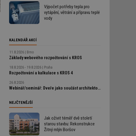
Výpočet potřeby tepla pro
vytápění, větrání a přípravu teplé
vody
KALENDÁŘ AKCÍ
11.8.2026
Brno
Základy webového rozpočtování s KROS
18.8.2026 - 19.8.2026
Praha
Rozpočtování a kalkulace s KROS 4
26.8.2026
Webinář/seminář: Dveře jako součást architektonického detailu, technické řešení bez chyb
NEJČTENĚJŠÍ
Jak oživit téměř dvě století
starou stavbu: Rekonstrukce
Žitný mlýn Boršov