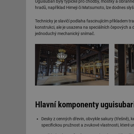
Uguisubari byly typické pro chodby, mostky a obranné 
hradů, například Himeji či Matsumoto, lze dodnes slyš
Technicky je slavičí podlaha fascinujícím příkladem t
konstrukci, ale je usazena na speciálních čepových a d
jednoduchý mechanický snímač.
Hlavní komponenty uguisubari
Desky z cenných dřevin, obvykle sakury (třešně), k
specifickou pružnost a zvukové vlastnosti, které u