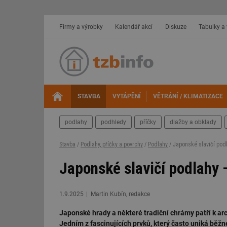
Firmy a výrobky
Kalendář akcí
Diskuze
Tabulky a
STAVBA
VYTÁPĚNÍ
VĚTRÁNÍ / KLIMATIZACE
podlahy
podhledy
příčky
dlažby a obklady
Stavba
/
Podlahy, příčky a povrchy
/
Podlahy
/ Japonské slavičí podl
Japonské slavičí podlahy –
1.9.2025
Martin Kubín, redakce
Japonské hrady a některé tradiční chrámy patří k ar
Jedním z fascinujících prvků, který často uniká běžn