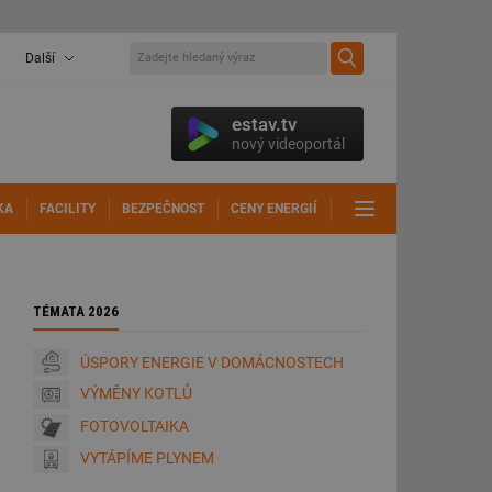
Další
estav.tv
nový videoportál
KA
FACILITY
BEZPEČNOST
CENY ENERGIÍ
DALŠÍ
TÉMATA 2026
ÚSPORY ENERGIE V DOMÁCNOSTECH
VÝMĚNY KOTLŮ
FOTOVOLTAIKA
VYTÁPÍME PLYNEM