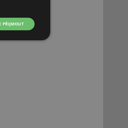
E PŘIJMOUT
Nezařazené
soubory
řazené soubory
 správa účtu. Webové