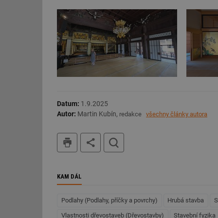
id
_hjIncludedInSessi
id
id
Datum:
1.9.2025
id
Autor:
Martin Kubín,
redakce
všechny články autora
_hjIncludedInSessi
tisk
hledat
_dc_gtm_UA-590170
KAM DÁL
id
Podlahy (Podlahy, příčky a povrchy)
Hrubá stavba
S
Vlastnosti dřevostaveb (Dřevostavby)
Stavební fyzika