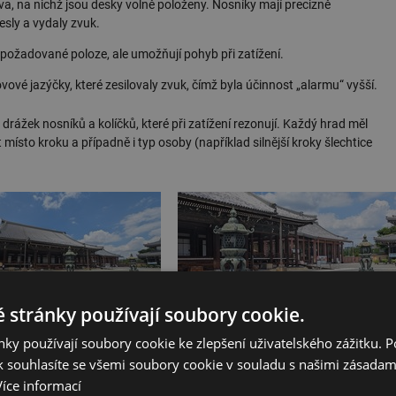
a, na nichž jsou desky volně položeny. Nosníky mají precizně
esly a vydaly zvuk.
v požadované poloze, ale umožňují pohyb při zatížení.
ové jazýčky, které zesilovaly zvuk, čímž byla účinnost „alarmu“ vyšší.
rážek nosníků a kolíčků, které při zatížení rezonují. Každý hrad měl
ísto kroku a případně i typ osoby (například silnější kroky šlechtice
 stránky používají soubory cookie.
ky používají soubory cookie ke zlepšení uživatelského zážitku. 
 souhlasíte se všemi soubory cookie v souladu s našimi zásadam
Více informací