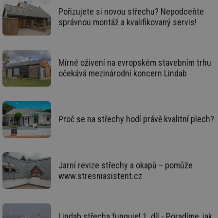
po
Pořizujete si novou střechu? Nepodceňte
Air
us
správnou montáž a kvalifikovaný servis!
už
pr
int
tě
id
vytapeni.tzb-
10 let
Te
Mírné oživení na evropském stavebním trhu
info.cz
co
očekává mezinárodní koncern Lindab
po
vy
se
id
stavba.tzb-
10 let
Te
info.cz
co
po
Proč se na střechy hodí právě kvalitní plech?
vy
se
_hjFirstSeen
29 minut
So
Hotjar Ltd
59 sekund
na
.tzb-info.cz
ab
sl
Jarní revize střechy a okapů – pomůže
ce
www.stresniasistent.cz
pr
poč
Ne
žá
id
in
Lindab střecha funguje! 1. díl - Poradíme, jak