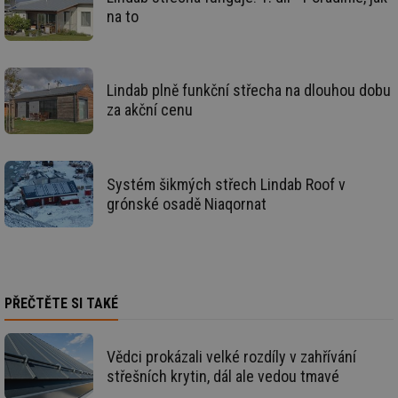
id
forum.tzb-
1 rok
Te
na to
info.cz
co
po
vy
se
Lindab plně funkční střecha na dlouhou dobu
_hjIncludedInSessionSample
1 minuta
Te
Hotjar Ltd
59 sekund
co
vetrani.tzb-
za akční cenu
na
info.cz
ab
Ho
zd
ná
za
Systém šikmých střech Lindab Roof v
vz
de
grónské osadě Niaqornat
de
re
we
id
voda.tzb-
10 let
Te
info.cz
co
po
vy
PŘEČTĚTE SI TAKÉ
se
id
kalkulator.tzb-
1 rok
Te
info.cz
co
Vědci prokázali velké rozdíly v zahřívání
po
střešních krytin, dál ale vedou tmavé
vy
se