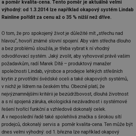
a poměr kvalita-cena. Tento poměr je aktuálně velmi
výhodný: od 1.3.2014 lze například okapový systém Lindab
Rainline pořídit za cenu až o 35 % nižší než dříve.
O tom, že pro spokojený život je důležité mít „střechu nad
hlavou“, hovoří známé slovní spojení. Aby vám střecha dlouho
a bez problémů sloužila, je třeba vybrat k ní vhodný
odvodňovací systém. Jaký zvolit, aby vyhovoval právě vašim
požadavkům, radí Marek Dítě – produktový manažer
společnosti Lindab, výrobce a prodejce lehkých střešních
krytin z prvotřídní švédské oceli a také okapových systémů,
v nichž je lídrem na českém trhu. Obecně platí, že
nejvýznamnějšími kritérii je bezúdržbovost, dlouhá životnost
a s ní spojená záruka, ekologická nezávadnost i systémové
řešení tvořící funkční a vzhledově dokonalý celek.
A v neposlední řadě také spolehlivá značka s širokou sítí
prodejců, dokonalý servis a poměr kvalita-cena. Ten může být
dnes velmi výhodný: od 1. března lze například okapový