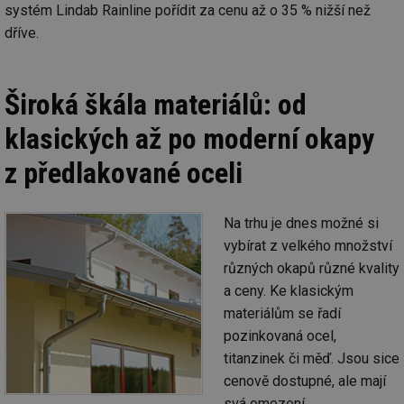
systém Lindab Rainline pořídit za cenu až o 35 % nižší než
dříve.
Široká škála materiálů: od
klasických až po moderní okapy
z předlakované oceli
Na trhu je dnes možné si
vybírat z velkého množství
různých okapů různé kvality
a ceny. Ke klasickým
materiálům se řadí
pozinkovaná ocel,
titanzinek či měď. Jsou sice
cenově dostupné, ale mají
svá omezení.