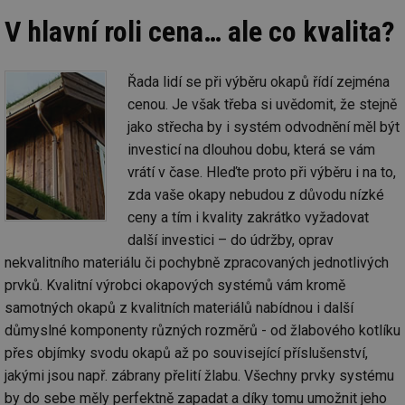
V hlavní roli cena… ale co kvalita?
Řada lidí se při výběru okapů řídí zejména
cenou. Je však třeba si uvědomit, že stejně
jako střecha by i systém odvodnění měl být
investicí na dlouhou dobu, která se vám
vrátí v čase. Hleďte proto při výběru i na to,
zda vaše okapy nebudou z důvodu nízké
ceny a tím i kvality zakrátko vyžadovat
další investici – do údržby, oprav
nekvalitního materiálu či pochybně zpracovaných jednotlivých
prvků. Kvalitní výrobci okapových systémů vám kromě
samotných okapů z kvalitních materiálů nabídnou i další
důmyslné komponenty různých rozměrů - od žlabového kotlíku
přes objímky svodu okapů až po související příslušenství,
jakými jsou např. zábrany přelití žlabu. Všechny prvky systému
by do sebe měly perfektně zapadat a díky tomu umožnit jeho