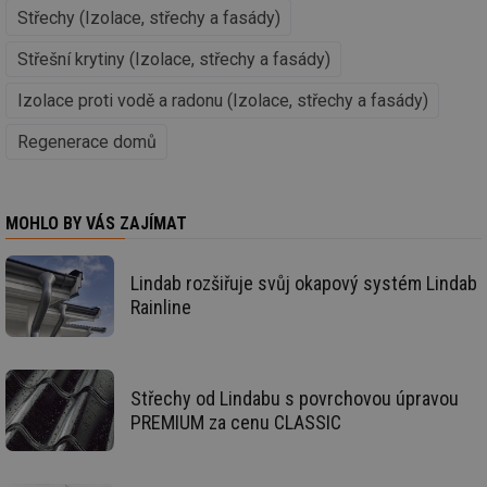
žá
Střechy (Izolace, střechy a fasády)
id
in
Střešní krytiny (Izolace, střechy a fasády)
id
vetrani.tzb-
10 let
Te
info.cz
co
Izolace proti vodě a radonu (Izolace, střechy a fasády)
po
vy
se
Regenerace domů
_hjIncludedInSessionSample
1 minuta
Te
Hotjar Ltd
59 sekund
co
elektro.tzb-
na
info.cz
ab
MOHLO BY VÁS ZAJÍMAT
Ho
zd
ná
za
Lindab rozšiřuje svůj okapový systém Lindab
vz
de
Rainline
de
re
we
mv
2 měsíce 4
Te
Airtable
týdny
co
.tzb-info.cz
Střechy od Lindabu s povrchovou úpravou
po
PREMIUM za cenu CLASSIC
sl
už
int
vý
vl