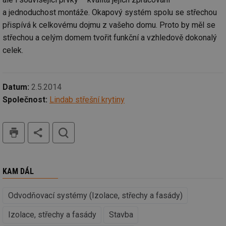
Nezbytně nutné soubory cookie umožňují základní
a jednoduchost montáže. Okapový systém spolu se střechou
funkce webových stránek, jako je přihlášení
přispívá k celkovému dojmu z vašeho domu. Proto by měl se
uživatele a správa účtu. Webové stránky nelze bez
nezbytně nutných souborů cookie správně používat.
střechou a celým domem tvořit funkční a vzhledově dokonalý
celek.
Provider
/
Název
Vyprší
Po
Doména
g_state
.forum.tzb-
Zavřením
Sl
info.cz
prohlížeče
př
Datum:
2.5.2014
po
Společnost:
Lindab střešní krytiny
g_csrf_token
.forum.tzb-
Zavřením
Sl
info.cz
prohlížeče
př
po
tisk
hledat
id
konference.tzb-
1 rok
Te
info.cz
co
po
vy
se
KAM DÁL
_hjAbsoluteSessionInProgress
29 minut
So
Hotjar Ltd
59 sekund
na
.tzb-info.cz
ab
sl
Odvodňovací systémy (Izolace, střechy a fasády)
ce
pr
Izolace, střechy a fasády
Stavba
poč
Ne