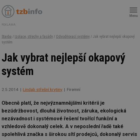
Menu
REKLAMA
Stavba
/
Izolace, střechy a fasády
/
Odvodňovací systémy
/ Jak vybrat nejlepší okapový
systém
Jak vybrat nejlepší okapový
systém
2.5.2014
Lindab střešní krytiny
Firemní
Obecně platí, že nejvýznamnějšími kritérii je
bezúdržbovost, dlouhá životnost, záruka, ekologická
nezávadnost i systémové řešení tvořící funkční a
vzhledově dokonalý celek. A v neposlední řadě také
spolehlivá značka s širokou sítí prodejců, dokonalý servis