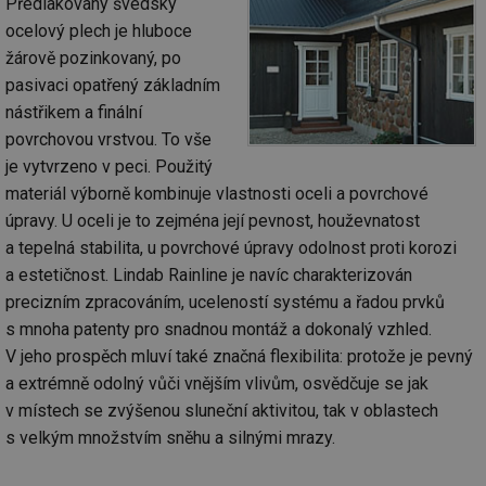
Předlakovaný švédský
ocelový plech je hluboce
žárově pozinkovaný, po
pasivaci opatřený základním
nástřikem a finální
povrchovou vrstvou. To vše
je vytvrzeno v peci. Použitý
materiál výborně kombinuje vlastnosti oceli a povrchové
úpravy. U oceli je to zejména její pevnost, houževnatost
a tepelná stabilita, u povrchové úpravy odolnost proti korozi
a estetičnost. Lindab Rainline je navíc charakterizován
precizním zpracováním, uceleností systému a řadou prvků
s mnoha patenty pro snadnou montáž a dokonalý vzhled.
V jeho prospěch mluví také značná flexibilita: protože je pevný
a extrémně odolný vůči vnějším vlivům, osvědčuje se jak
v místech se zvýšenou sluneční aktivitou, tak v oblastech
s velkým množstvím sněhu a silnými mrazy.