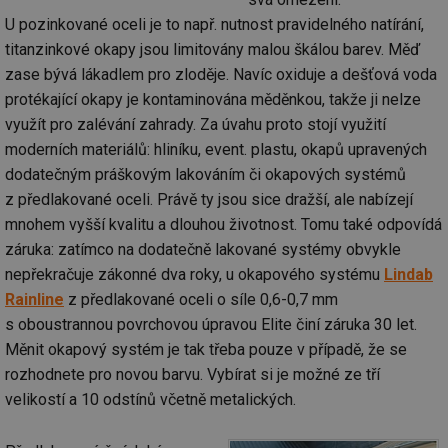
U pozinkované oceli je to např. nutnost pravidelného natírání,
titanzinkové okapy jsou limitovány malou škálou barev. Měď
zase bývá lákadlem pro zloděje. Navíc oxiduje a dešťová voda
protékající okapy je kontaminována měděnkou, takže ji nelze
využít pro zalévání zahrady. Za úvahu proto stojí využití
moderních materiálů: hliníku, event. plastu, okapů upravených
dodatečným práškovým lakováním či okapových systémů
z předlakované oceli. Právě ty jsou sice dražší, ale nabízejí
mnohem vyšší kvalitu a dlouhou životnost. Tomu také odpovídá
záruka: zatímco na dodatečně lakované systémy obvykle
nepřekračuje zákonné dva roky, u okapového systému
Lindab
Rainline
z předlakované oceli o síle 0,6-0,7 mm
s oboustrannou povrchovou úpravou Elite činí záruka 30 let.
Měnit okapový systém je tak třeba pouze v případě, že se
rozhodnete pro novou barvu. Vybírat si je možné ze tří
velikostí a 10 odstínů včetně metalických.