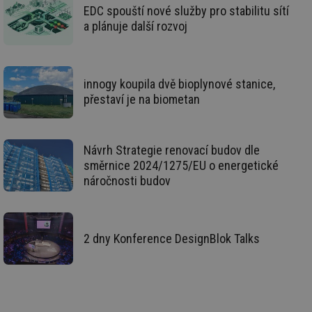
za
EDC spouští nové služby pro stabilitu sítí
nu
be
a plánuje další rozvoj
sk
fu
sp
ná
je
innogy koupila dvě bioplynové stanice,
kte
id
přestaví je na biometan
př
úč
An
id
energetika.tzb-
10 let
Te
Návrh Strategie renovací budov dle
info.cz
co
po
směrnice 2024/1275/EU o energetické
vy
náročnosti budov
se
_hjIncludedInSessionSample
1 minuta
Te
Hotjar Ltd
59 sekund
co
kalkulator.tzb-
na
info.cz
ab
2 dny Konference DesignBlok Talks
Ho
zd
ná
za
vz
de
de
re