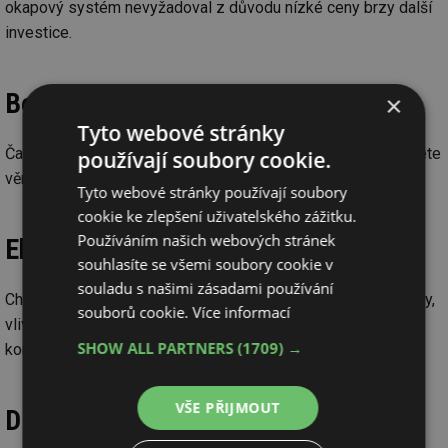
okapový systém nevyžadoval z důvodu nízké ceny brzy další
investice.
Bezúdržbovost
×
Tyto webové stránky
Čas, který díky nulové údržbě kvalitních okapů ušetříte, můžete
používají soubory cookie.
věnovat vašim zálibám a koníčkům.
Tyto webové stránky používají soubory
cookie ke zlepšení uživatelského zážitku.
Používáním našich webových stránek
Ekologická nezávadnost
souhlasíte se všemi soubory cookie v
souladu s našimi zásadami používání
Chraňte životní prostředí a svou zahradu. Odmítněte materiály,
souborů cookie.
Více informací
vlivem jejichž použití může voda protékající okapem být
SHOW ALL PARTNERS
(1709) →
kontaminovaná.
VŠE PŘIJMOUT
Dlouhá životnost a záruka