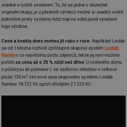
snadné a rychlé sestavení. To, že se jedná o skutečně
originální okapy, je u předních výrobců možné si snadno ověřit:
jednotlivé prvky systému totiž mají na sobě jasně vyražené
logo výrobce.
Cena a kvalita dnes mohou jít ruku v ruce.
Například Lindab
se od 1.března rozhodl zpřístupnit okapový systém
Lindab
Rainline
co největšímu počtu zájemců, takže jej nyní můžete
pořídit
za cenu až o 35 % nižší než dříve
. U rodinného domu
o půdorysu do písmene L se sedlovou střechou o celkové
2
ploše 130 m
činí nová cena okapového systému Lindab
Rainline 18.722 Kč oproti dřívějším 27.325 Kč.