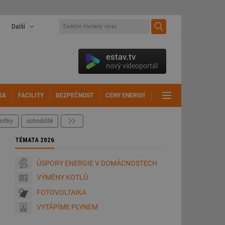
Další
estav.tv
nový videoportál
KA
FACILITY
BEZPEČNOST
CENY ENERGIÍ
DALŠÍ
mítky
schodiště
další
TÉMATA 2026
ÚSPORY ENERGIE V DOMÁCNOSTECH
VÝMĚNY KOTLŮ
FOTOVOLTAIKA
VYTÁPÍME PLYNEM