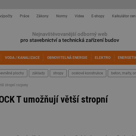
 výpočty
Práce
Zákony
Normy
Videa
E-shopy
Kalkulátor cen
Nejnavštěvovanější odborný web
pro stavebnictví a technická zařízení budov
VODA / KANALIZACE
OBNOVITELNÁ ENERGIE
ELEKTRO
ENERGETI
pevněné plochy
základy
stropy
ocelové konstrukce
beton, malty, o
tší stropní rozpony
CK T umožňují větší stropní