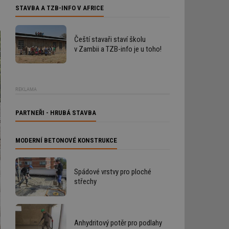
STAVBA A TZB-INFO V AFRICE
Čeští stavaři staví školu
v Zambii a TZB-info je u toho!
REKLAMA
PARTNEŘI - HRUBÁ STAVBA
MODERNÍ BETONOVÉ KONSTRUKCE
Spádové vrstvy pro ploché
střechy
Anhydritový potěr pro podlahy