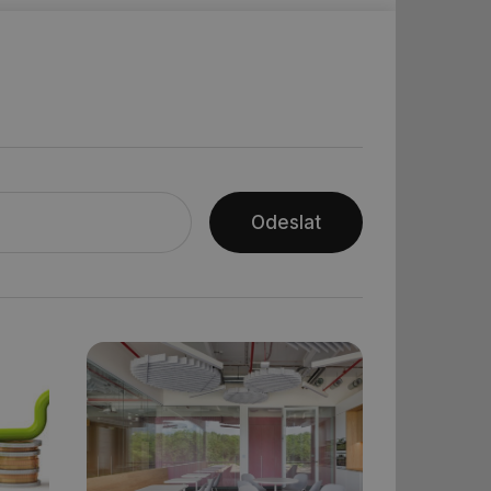
ní session uživatele
ar mohl sledovat
 relací. Neobsahuje
ní session uživatele
 informoval Hotjar
o vzorkování dat
šeho webu
Odeslat
ní session uživatele
ní session uživatele
ní session uživatele
 informoval Hotjar
o vzorkování dat
šeho webu
ům používajícím
skriptů a kódu na
at za nezbytně
sí fungovat správně.