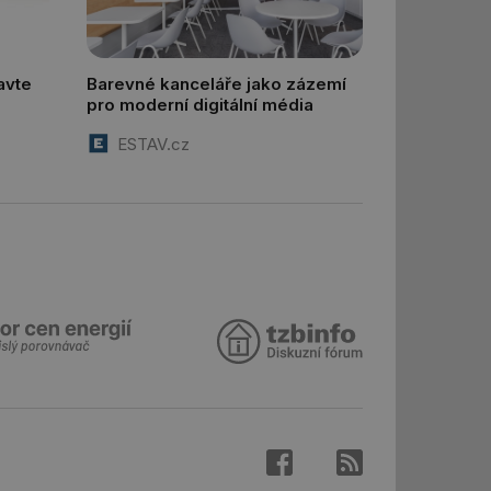
aké identifikátorem
ní session uživatele
avte
Barevné kanceláře jako zázemí
 informoval Hotjar
pro moderní digitální média
o vzorkování dat
šeho webu
ESTAV.cz
 informoval Hotjar
o vzorkování dat
šeho webu
správě přijetí
ebu.
í mezi lidmi a
lo možné podávat
h stránek.
e, ale pokud je
e pravděpodobně
 informoval Hotjar
o vzorkování dat
šeho webu
 informoval Hotjar
o vzorkování dat
šeho webu