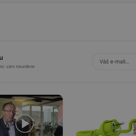
stavba.tzb-
10 let
Tento soubor cookie se používá k vytváře
info.cz
29 minut
Soubor cookie je nastaven tak, aby Hotj
Hotjar Ltd
59 sekund
začátek cesty uživatele pro celkový počet
.tzb-info.cz
žádné identifikovatelné informace.
forum.tzb-
1 rok
Tento soubor cookie se používá k vytváře
info.cz
onSample
1 minuta
Tento soubor cookie je nastaven tak, aby
Hotjar Ltd
59 sekund
o tom, zda je tento návštěvník zahrnut d
vetrani.tzb-
u
definovaného denním limitem relace va
info.cz
 nic vám neunikne
voda.tzb-
10 let
Tento soubor cookie se používá k vytváře
info.cz
kalkulator.tzb-
1 rok
Tento soubor cookie se používá k vytváře
info.cz
oze.tzb-info.cz
10 let
Tento soubor cookie se používá k vytváře
onSample
1 minuta
Tento soubor cookie je nastaven tak, aby
Hotjar Ltd
59 sekund
o tom, zda je tento návštěvník zahrnut d
oze.tzb-info.cz
definovaného denním limitem relace va
6-1
.tzb-info.cz
58 sekund
Tento soubor cookie je přidružen k web
Správce značek Google k načtení dalších 
stránku. Pokud je použit, lze jej považov
nutný, protože bez něj jiné skripty nemu