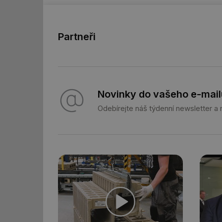
id
_hjFirstSeen
Partneři
id
_hjIncludedInSessi
Novinky do vašeho e-mail
Odebírejte náš týdenní newsletter a
id
id
id
_hjIncludedInSessi
_dc_gtm_UA-590170