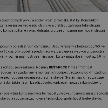
ti jednotlivých prvků a spolehlivosti z hlediska statiky. Konstrukční
né řešení, jež vedle zdicích prvků a překladů zahrnuje také stropní
 kompatibilita je v praxi důležitá, protože umožňuje navrhovat stropní
 posun v oblasti stropních nosníků. Jsou vyráběny z betonu C50/60, ve
o 10 cm. Díky podélné předpínací výztuži vynikají vysokou únosností a
 Světlý rozměr místnosti ve směru nosníků tak může dosáhnout až 9,9 m.
 a zjednodušení realizace. Nosníky
BEST-ROCK T
mají hmotnost
ky. Současně vyžadují méně montážních podpěr: u rozponu do 4 m žádnou
ně zjednodušuje organizaci prací na stavbě. Systém navíc nabízí různé
onávky, takže návrh lze přizpůsobit konkrétním požadavkům objektu.
ak poskytuje kombinaci většího rozpětí, vysoké únosnosti, nižší pracnosti
e výstavbu a současně zachovává technickou spolehlivost hrubé stavby.