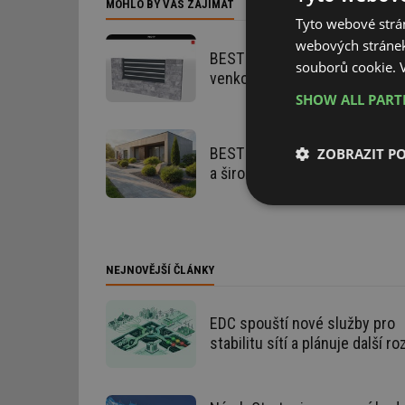
MOHLO BY VÁS ZAJÍMAT
Tyto webové strán
webových stránek
BEST VISIO usnadní návrh plot
souborů cookie.
venkovních ploch
SHOW ALL PAR
BEST PLATFORMA sází na čisté
ZOBRAZIT P
a široké možnosti využití
Nezbytně nutn
soubory
NEJNOVĚJŠÍ ČLÁNKY
EDC spouští nové služby pro
stabilitu sítí a plánuje další ro
Nezbytně nutn
Nezbytně nutné soubo
stránky nelze bez ne