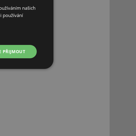
Používáním našich
i používání
E PŘIJMOUT
Nezařazené
soubory
řazené soubory
 správa účtu. Webové