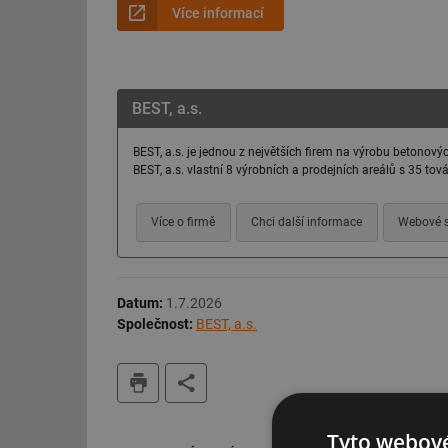
Více informací
BEST, a.s.
BEST, a.s. je jednou z největších firem na výrobu betonový
BEST, a.s. vlastní 8 výrobních a prodejních areálů s 35 to
Více o firmě
Chci další informace
Webové s
Datum:
1.7.2026
Společnost:
BEST, a.s.
tisk
Tyto webové