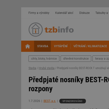
Firmy a výrobky
Kalendář akcí
Diskuze
Tabulky a
STAVBA
VYTÁPĚNÍ
VĚTRÁNÍ / KLIMATIZACE
cihly, bloky, tvárnice
dřevěné konstrukce
terasy a z
Stavba
/
Hrubá stavba
/ Předpjaté nosníky BEST-ROCK T umožňují vě
Předpjaté nosníky BEST-RO
rozpony
1.7.2026
BEST, a.s.
SPONZOROVÁNO