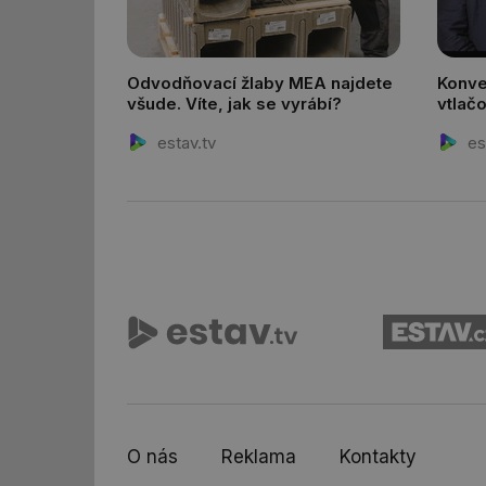
id
Odvodňovací žlaby MEA najdete
Konve
_hjIncludedInSessi
všude. Víte, jak se vyrábí?
vtlač
distr
estav.tv
es
_hjIncludedInSessi
__gfp_64b
__cf_bm
sid
_hjIncludedInSessi
O nás
Reklama
Kontakty
_hjIncludedInSessi