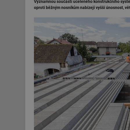
Významnou součástí uceleného konstrukčního systém
oproti běžným nosníkům nabízejí vyšší únosnost, větší