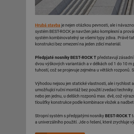
Hrubá stavba
je nejen otázkou pevnosti, ale i návaznos
systém BEST-ROCK je navržen jako komplexní a prováza
systém kombinovatelný se všemi typy zdiva. Právě tato
konstrukci bez omezení na jeden zdicí materiál.
Předpjaté nosníky BEST-ROCK T
představují zásadní
dvou výškových variantách a v délkách od 1 do 10 m p
tuhostí, což se projevuje zejména u větších rozponů.
Výhodou nejsou jen statické vlastnosti, ale i rychlost
umožňující ruční montáž bez použití zvedací techni
nebo jen jednu, u delších rozponů max. dvě, což výraz
tloušťky konstrukce podle kombinace vložek a nadbet
Stropní systém s předpjatými nosníky
BEST-ROCK T
t
a univerzálního použití. Jde o řešení, které zrychluj