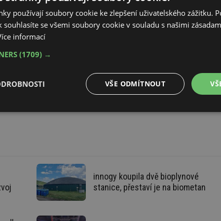
ky používají soubory cookie ke zlepšení uživatelského zážitku. 
 souhlasíte se všemi soubory cookie v souladu s našimi zásadam
u i
Stavějte rychleji se systémem
Více informací
BEST-ROCK
TNERS
(1709) →
 linie
ODROBNOSTI
VŠE ODMÍTNOUT
VŠ
é
Výkonové
Soubory cílení
Funkční soubory
soubory
innogy koupila dvě bioplynové
zvoj
stanice, přestaví je na biometan
é soubory
Výkonové soubory
Soubory cílení
Funkční soubory
Neza
ry cookie umožňují základní funkce webových stránek, jako je přihlášení uživatele a
zbytně nutných souborů cookie správně používat.