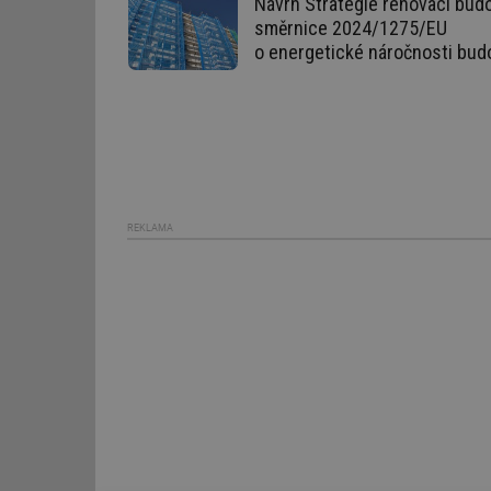
Návrh Strategie renovací budo
směrnice 2024/1275/EU
Název
o energetické náročnosti bud
g_state
g_csrf_token
id
_hjAbsoluteSession
REKLAMA
id
_hjIncludedInSessi
mv
id