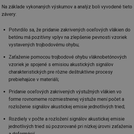
Po
lz
Na základe vykonaných výskumov a analýz boli vyvodené tieto
za
nu
závery:
be
sk
fu
Potvrdilo sa, že pridanie zakrivených oceľových vlákien do
sp
ná
betónu má pozitívny vplyv na zlepšenie pevnosti vzoriek
je
kte
vystavených trojbodovému ohybu;
id
př
úč
Zaťaženie pomocou trojbodové ohybu vláknobetónových
An
vzoriek je spojené s emisiou akustických signálov
id
energetika.tzb-
10 let
Te
charakteristických pre rôzne deštruktívne procesy
info.cz
co
po
prebiehajúce v materiáli;
vy
se
Pridanie oceľových zakrivených výstužných vlákien vo
_hjIncludedInSessionSample
1 minuta
Te
Hotjar Ltd
59 sekund
co
kalkulator.tzb-
forme rovnomerne rozmiestnenej výstuže mení počet a
na
info.cz
ab
rozloženie signálov akustickej emisie jednotlivých tried;
Ho
zd
ná
Rozdiely v počte a rozložení signálov akustickej emisie
za
jednotlivých tried sú pozorované pri nízkej úrovni zaťaženia
vz
de
a deformácií.