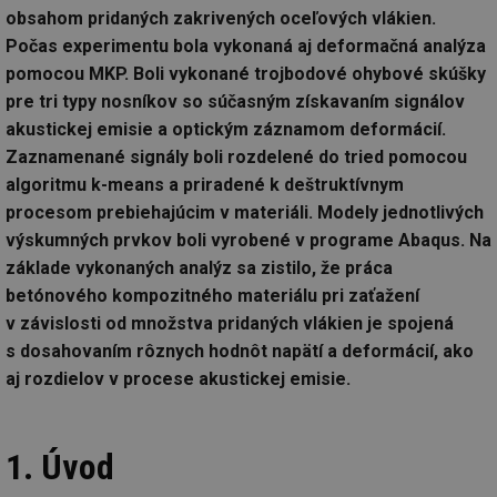
obsahom pridaných zakrivených oceľových vlákien.
Počas experimentu bola vykonaná aj deformačná analýza
pomocou MKP. Boli vykonané trojbodové ohybové skúšky
pre tri typy nosníkov so súčasným získavaním signálov
akustickej emisie a optickým záznamom deformácií.
Zaznamenané signály boli rozdelené do tried pomocou
algoritmu k-means a priradené k deštruktívnym
procesom prebiehajúcim v materiáli. Modely jednotlivých
výskumných prvkov boli vyrobené v programe Abaqus. Na
základe vykonaných analýz sa zistilo, že práca
betónového kompozitného materiálu pri zaťažení
v závislosti od množstva pridaných vlákien je spojená
s dosahovaním rôznych hodnôt napätí a deformácií, ako
aj rozdielov v procese akustickej emisie.
1. Úvod