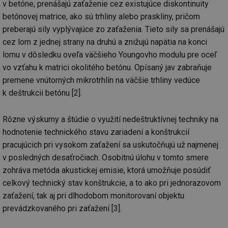
v betóne, prenášajú zaťaženie cez existujúce diskontinuity
betónovej matrice, ako sú trhliny alebo praskliny, pričom
preberajú sily vyplývajúce zo zaťaženia. Tieto sily sa prenášajú
cez lom z jednej strany na druhú a znižujú napätia na konci
lomu v dôsledku oveľa väčšieho Youngovho modulu pre oceľ
vo vzťahu k matrici okolitého betónu. Opísaný jav zabraňuje
premene vnútorných mikrotrhlín na väčšie trhliny vedúce
k deštrukcii betónu [2].
Rôzne výskumy a štúdie o využití nedeštruktívnej techniky na
hodnotenie technického stavu zariadení a konštrukcií
pracujúcich pri vysokom zaťažení sa uskutočňujú už najmenej
v posledných desaťročiach. Osobitnú úlohu v tomto smere
zohráva metóda akustickej emisie, ktorá umožňuje posúdiť
celkový technický stav konštrukcie, a to ako pri jednorazovom
zaťažení, tak aj pri dlhodobom monitorovaní objektu
prevádzkovaného pri zaťažení [3].