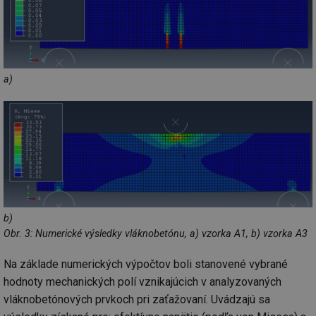
vý
vl
po
Air
us
už
pr
int
a)
tě
id
vytapeni.tzb-
10 let
Te
info.cz
co
po
vy
se
id
stavba.tzb-
10 let
Te
info.cz
co
po
vy
se
b)
_hjFirstSeen
29 minut
So
Hotjar Ltd
59 sekund
na
Obr. 3: Numerické výsledky vláknobetónu, a) vzorka A1, b) vzorka A3
.tzb-info.cz
ab
sl
ce
Na základe numerických výpočtov boli stanovené vybrané
pr
hodnoty mechanických polí vznikajúcich v analyzovaných
poč
Ne
vláknobetónových prvkoch pri zaťažovaní. Uvádzajú sa
žá
id