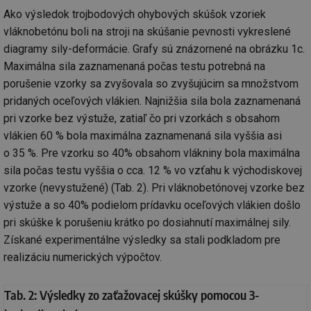
Ako výsledok trojbodových ohybových skúšok vzoriek
vláknobetónu boli na stroji na skúšanie pevnosti vykreslené
diagramy sily-deformácie. Grafy sú znázornené na obrázku 1c.
Maximálna sila zaznamenaná počas testu potrebná na
porušenie vzorky sa zvyšovala so zvyšujúcim sa množstvom
pridaných oceľových vlákien. Najnižšia sila bola zaznamenaná
pri vzorke bez výstuže, zatiaľ čo pri vzorkách s obsahom
vlákien 60 % bola maximálna zaznamenaná sila vyššia asi
o 35 %. Pre vzorku so 40% obsahom vlákniny bola maximálna
sila počas testu vyššia o cca. 12 % vo vzťahu k východiskovej
vzorke (nevystužené) (Tab. 2). Pri vláknobetónovej vzorke bez
výstuže a so 40% podielom prídavku oceľových vlákien došlo
pri skúške k porušeniu krátko po dosiahnutí maximálnej sily.
Získané experimentálne výsledky sa stali podkladom pre
realizáciu numerických výpočtov.
Tab. 2: Výsledky zo zaťažovacej skúšky pomocou 3-