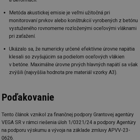
de
re
we
Metóda akustickej emisie je veľmi užitočná pri
_hjIncludedInSessionSample
1 minuta
Te
Hotjar Ltd
monitorovaní prvkov alebo konštrukcií vyrobených z betónu
59 sekund
co
voda.tzb-
na
vystuženého rovnomerne rozloženými oceľovými vláknami
info.cz
ab
pri zaťažení.
Ho
zd
ná
Ukázalo sa, že numericky určené efektívne úrovne napätia
za
vz
klesali so zvyšujúcim sa podielom oceľových vlákien
de
de
v betóne. Maximálne úrovne prvých hlavných napätí sa však
re
we
zvýšili (najvyššia hodnota pre materiál vzorky A3).
__gfp_64b
1 rok
Je
Gemius
so
.tzb-info.cz
kt
spr
Poďakovanie
da
co
ná
we
Tento článok vznikol za finančnej podpory Grantovej agentúry
__cf_bm
29 minut
Te
Cloudflare Inc.
VEGA SR v rámci riešenia úloh 1/0321/24 a podpory Agentúry
59 sekund
co
.vimeo.com
po
na podporu výskumu a vývoja na základe zmluvy APVV-23-
ro
0626.
li