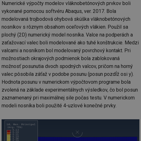
poč
Numerické výpočty modelov vláknobetónových prvkov boli
Ne
žá
vykonané pomocou softvéru Abaqus, ver. 2017. Bola
id
in
modelovaná trojbodová ohybová skúška vláknobetónových
nosníkov s rôznym obsahom oceľových vlákien. Použil sa
id
vetrani.tzb-
10 let
Te
info.cz
co
plochý (2D) numerický model nosníka. Valce na podperách a
po
vy
zaťažovací valec boli modelované ako tuhé konštrukcie. Medzi
se
valcami a nosníkom bol modelovaný povrchový kontakt. Pri
_hjIncludedInSessionSample
1 minuta
Te
Hotjar Ltd
možnostiach okrajových podmienok bola zablokovaná
59 sekund
co
elektro.tzb-
na
info.cz
možnosť posunutia dvoch spodných valcov, pričom na horný
ab
Ho
valec pôsobila záťaž v podobe posunu (posun pozdĺž osi y).
zd
ná
Hodnota posunu v numerickom výpočtovom programe bola
za
zvolená na základe experimentálnych výsledkov, čo bol posun
vz
de
zaznamenaný pri maximálnej sile počas testu. V numerickom
de
re
modeli nosníka boli použité 4-uzlové konečné prvky.
we
mv
2 měsíce 4
Te
Airtable
týdny
co
.tzb-info.cz
po
sl
už
int