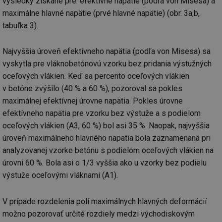
výsledky získané pre: efektívne napätie (podľa von Misesa) a
in
maximálne hlavné napätie (prvé hlavné napätie) (obr. 3a,b,
id
forum.tzb-
1 rok
Te
tabuľka 3).
info.cz
co
po
vy
se
Najvyššia úroveň efektívneho napätia (podľa von Misesa) sa
_hjIncludedInSessionSample
1 minuta
Te
Hotjar Ltd
vyskytla pre vláknobetónovú vzorku bez pridania výstužných
59 sekund
co
vetrani.tzb-
na
info.cz
oceľových vlákien. Keď sa percento oceľových vlákien
ab
v betóne zvýšilo (40 % a 60 %), pozoroval sa pokles
Ho
zd
maximálnej efektívnej úrovne napätia. Pokles úrovne
ná
za
efektívneho napätia pre vzorku bez výstuže a s podielom
vz
de
oceľových vlákien (A3, 60 %) bol asi 35 %. Naopak, najvyššia
de
re
úroveň maximálneho hlavného napätia bola zaznamenaná pri
we
analyzovanej vzorke betónu s podielom oceľových vlákien na
id
voda.tzb-
10 let
Te
úrovni 60 %. Bola asi o 1/3 vyššia ako u vzorky bez podielu
info.cz
co
po
výstuže oceľovými vláknami (A1).
vy
se
id
kalkulator.tzb-
1 rok
Te
V prípade rozdelenia polí maximálnych hlavných deformácií
info.cz
co
možno pozorovať určité rozdiely medzi východiskovým
po
vy