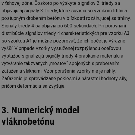
Nezařazené soubory
v ťahovej zóne. Čoskoro po výskyte signálov 2. triedy sa
objavujú aj signály 3. triedy, ktoré súvisia so vznikom trhlín a
Nezbytně nutné soubory cookie umožňují základní
postupným drobením betónu v blízkosti rozširujúcej sa trhliny.
funkce webových stránek, jako je přihlášení
uživatele a správa účtu. Webové stránky nelze bez
Signály triedy 4 sa objavia po 600 sekundách. Pri porovnaní
nezbytně nutných souborů cookie správně používat.
distribúcie signálov triedy 4 charakteristických pre vzorku A3
Provider
/
Název
Vyprší
Po
so vzorkou A1 je možné pozorovať, že ich počet je výrazne
Doména
vyšší. V prípade vzorky vystuženej rozptýlenou oceľovou
g_state
.forum.tzb-
Zavřením
Sl
info.cz
prohlížeče
př
výstužou signalizujú signály triedy 4 praskanie materiálu a
po
vytváranie takzvaných „mostov“ spojených s preberaním
g_csrf_token
.forum.tzb-
Zavřením
Sl
zaťaženia vláknami. Vzor porušenia vzorky nie je náhly.
info.cz
prohlížeče
př
po
Zaťaženie je sprevádzané poklesmi a nárastmi hodnoty sily,
id
konference.tzb-
1 rok
Te
pričom deformácia sa zvyšuje.
info.cz
co
po
vy
se
3. Numerický model
_hjAbsoluteSessionInProgress
29 minut
So
Hotjar Ltd
59 sekund
na
.tzb-info.cz
vláknobetónu
ab
sl
ce
pr