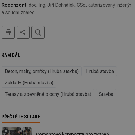
ab
Recenzent:
doc. Ing. Jiří Dohnálek, CSc., autorizovaný inženýr
Ho
a soudní znalec
zd
ná
za
vz
tisk
hledat
de
de
re
we
id
mojefirma.tzb-
1 rok
Te
info.cz
co
KAM DÁL
po
vy
se
Beton, malty, omítky (Hrubá stavba)
Hrubá stavba
_hjIncludedInSessionSample
2 minuty
Te
Hotjar Ltd
co
forum.tzb-
Základy (Hrubá stavba)
na
info.cz
ab
Ho
Terasy a zpevněné plochy (Hrubá stavba)
Stavba
zd
ná
za
vz
de
PŘEČTĚTE SI TAKÉ
de
re
we
Cementové kompozity pro tištěné