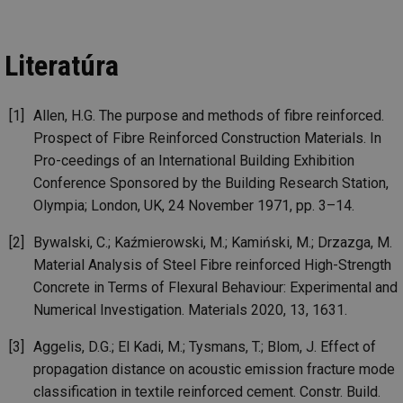
To
př
by
po
Literatúra
zp
po
we
st
Allen, H.G. The purpose and methods of fibre reinforced.
sid
forum.tzb-
1 rok
To
info.cz
bě
Prospect of Fibre Reinforced Construction Materials. In
so
al
Pro-ceedings of an International Building Exhibition
na
Conference Sponsored by the Building Research Station,
so
re
Olympia; London, UK, 24 November 1971, pp. 3–14.
pr
po
sp
Bywalski, C.; Kaźmierowski, M.; Kamiński, M.; Drzazga, M.
rel
Material Analysis of Steel Fibre reinforced High-Strength
_hjIncludedInSessionSample
1 minuta
Te
Hotjar Ltd
59 sekund
co
energetika.tzb-
Concrete in Terms of Flexural Behaviour: Experimental and
na
info.cz
Numerical Investigation. Materials 2020, 13, 1631.
ab
Ho
zd
Aggelis, D.G.; El Kadi, M.; Tysmans, T.; Blom, J. Effect of
ná
za
propagation distance on acoustic emission fracture mode
vz
de
classification in textile reinforced cement. Constr. Build.
de