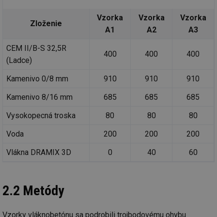
Vzorka
Vzorka
Vzorka
Zloženie
A1
A2
A3
CEM II/B-S 32,5R
400
400
400
(Ladce)
Kamenivo 0/8 mm
910
910
910
Kamenivo 8/16 mm
685
685
685
Vysokopecná troska
80
80
80
Voda
200
200
200
Vlákna DRAMIX 3D
0
40
60
2.2 Metódy
Vzorky vláknobetónu sa podrobili trojbodovému ohybu