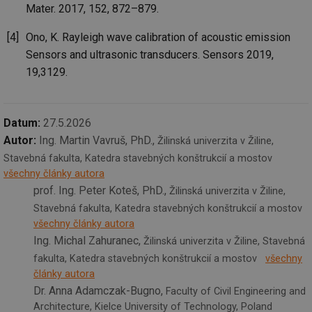
re
Mater. 2017, 152, 872–879.
we
_hjIncludedInSessionSample
1 minuta
Te
Ono, K. Rayleigh wave calibration of acoustic emission
Hotjar Ltd
59 sekund
co
stavba.tzb-
Sensors and ultrasonic transducers. Sensors 2019,
na
info.cz
ab
19,3129.
Ho
zd
ná
za
vz
Datum:
27.5.2026
de
de
Autor:
Ing. Martin Vavruš, PhD.,
Žilinská univerzita v Žiline,
re
we
Stavebná fakulta, Katedra stavebných konštrukcií a mostov
id
www.tzb-
10 let
Te
všechny články autora
info.cz
co
prof. Ing. Peter Koteš, PhD.,
Žilinská univerzita v Žiline,
po
vy
Stavebná fakulta, Katedra stavebných konštrukcií a mostov
se
všechny články autora
id
m.tzb-info.cz
10 let
Te
Ing. Michal Zahuranec,
Žilinská univerzita v Žiline, Stavebná
co
po
fakulta, Katedra stavebných konštrukcií a mostov
všechny
vy
se
články autora
Dr. Anna Adamczak-Bugno,
Faculty of Civil Engineering and
_hjIncludedInSessionSample
1 minuta
Te
Hotjar Ltd
59 sekund
co
www.tzb-
Architecture, Kielce University of Technology, Poland
na
info.cz