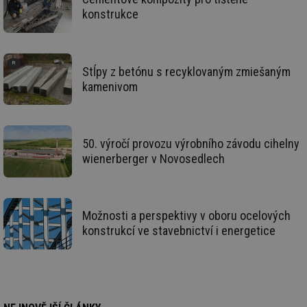
_hjIncludedInSessionSample
1 minuta
Te
Hotjar Ltd
59 sekund
co
vytapeni.tzb-
konstrukce
na
info.cz
ab
Ho
zd
ná
za
Stĺpy z betónu s recyklovaným zmiešaným
vz
kamenivom
de
de
re
we
CookieScriptConsent
1 rok
Te
CookieScript
50. výročí provozu výrobního závodu cihelny
co
.tzb-info.cz
sl
wienerberger v Novosedlech
Sc
za
př
so
so
ná
Možnosti a perspektivy v oboru ocelových
nu
konstrukcí ve stavebnictví i energetice
ba
Co
Sc
fu
sp
id
elektro.tzb-
10 let
Te
info.cz
co