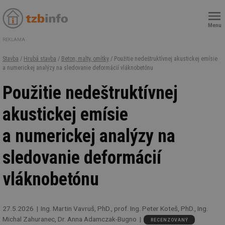
Menu
REKLAMA
Stavba
/
Hrubá stavba
/
Beton, malty, omítky
/ Použitie nedeštruktívnej akustickej emísie
a numerickej analýzy na sledovanie deformácií vláknobetónu
Použitie nedeštruktívnej
akustickej emísie
a numerickej analýzy na
sledovanie deformácií
vláknobetónu
27.5.2026
Ing. Martin Vavruš, PhD., prof. Ing. Peter Koteš, PhD., Ing.
Michal Zahuranec, Dr. Anna Adamczak-Bugno
RECENZOVANÝ