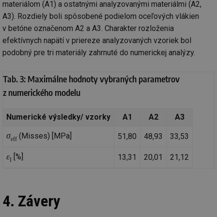
materiálom (A1) a ostatnými analyzovanými materiálmi (A2,
se
A3). Rozdiely boli spôsobené podielom oceľových vlákien
id
oze.tzb-info.cz
10 let
Te
co
v betóne označenom A2 a A3. Charakter rozloženia
po
efektívnych napätí v priereze analyzovaných vzoriek bol
vy
se
podobný pre tri materiály zahrnuté do numerickej analýzy.
_hjIncludedInSessionSample
1 minuta
Te
Hotjar Ltd
59 sekund
co
oze.tzb-info.cz
na
Tab. 3: Maximálne hodnoty vybraných parametrov
ab
Ho
z numerického modelu
zd
ná
za
vz
Numerické výsledky/ vzorky
A1
A2
A3
de
de
σ
(Misses) [MPa]
51,80
48,93
33,53
re
eff
we
ε
[%]
13,31
20,01
21,12
_dc_gtm_UA-5901706-1
.tzb-info.cz
58 sekund
Te
I
co
př
w
po
Sp
4. Závery
Go
da
kó