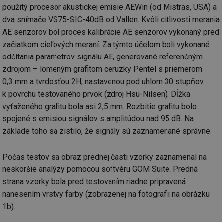
použitý procesor akustickej emisie AEWin (od Mistras, USA) a
dva snímače VS75-SIC-40dB od Vallen. Kvôli citlivosti merania
AE senzorov bol proces kalibrácie AE senzorov vykonaný pred
začiatkom cieľových meraní. Za týmto účelom boli vykonané
odčítania parametrov signálu AE, generované referenčným
zdrojom – lomeným grafitom ceruzky Pentel s priemerom
0,3 mm a tvrdosťou 2H, nastavenou pod uhlom 30 stupňov
k povrchu testovaného prvok (zdroj Hsu-Nilsen). Dĺžka
vyťaženého grafitu bola asi 2,5 mm. Rozbitie grafitu bolo
spojené s emisiou signálov s amplitúdou nad 95 dB. Na
základe toho sa zistilo, že signály sú zaznamenané správne.
Počas testov sa obraz prednej časti vzorky zaznamenal na
neskoršie analýzy pomocou softvéru GOM Suite. Predná
strana vzorky bola pred testovaním riadne pripravená
nanesením vrstvy farby (zobrazenej na fotografii na obrázku
1b).