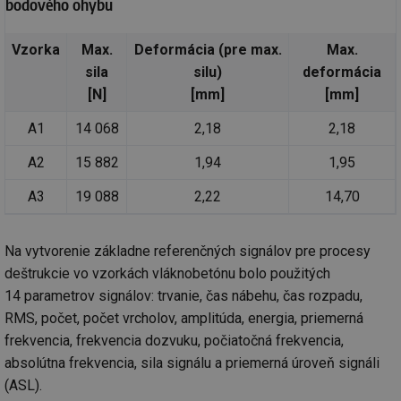
bodového ohybu
Vzorka
Max.
Deformácia (pre max.
Max.
sila
silu)
deformácia
[N]
[mm]
[mm]
A1
14 068
2,18
2,18
A2
15 882
1,94
1,95
A3
19 088
2,22
14,70
Na vytvorenie základne referenčných signálov pre procesy
deštrukcie vo vzorkách vláknobetónu bolo použitých
14 parametrov signálov: trvanie, čas nábehu, čas rozpadu,
RMS, počet, počet vrcholov, amplitúda, energia, priemerná
frekvencia, frekvencia dozvuku, počiatočná frekvencia,
absolútna frekvencia, sila signálu a priemerná úroveň signáli
(ASL).