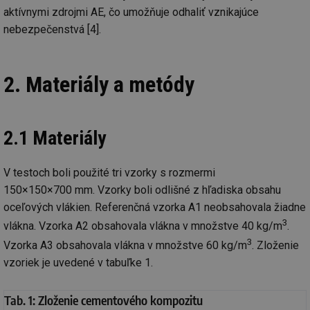
aktívnymi zdrojmi AE, čo umožňuje odhaliť vznikajúce
nebezpečenstvá [4].
2. Materiály a metódy
2.1 Materiály
V testoch boli použité tri vzorky s rozmermi
150×150×700 mm. Vzorky boli odlišné z hľadiska obsahu
oceľových vlákien. Referenčná vzorka A1 neobsahovala žiadne
3
vlákna. Vzorka A2 obsahovala vlákna v množstve 40 kg/m
.
3
Vzorka A3 obsahovala vlákna v množstve 60 kg/m
. Zloženie
vzoriek je uvedené v tabuľke 1.
Tab. 1: Zloženie cementového kompozitu