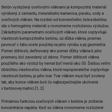
Betón vystužený oceľovými vláknami je kompozitný materiál
vyrobený z cementu, minerálneho kameniva, piesku, vody a
oceľových vlákien. Na rozdiel od konvenčného železobetónu
ide o homogénny materiál s rovnomerne rozloženou výstužou.
Základnými parametrami oceľových vlákien, ktoré ovplyvňujú
vlastnosti kompozitného betónu, sú dĺžka vlákna, priemer,
pevnosť v ťahu ocele použitej na jeho výrobu a jej geometria.
Pomer štíhlosti, definovaný ako pomer dĺžky vlákna k jeho
priemeru, bol zavedený už dávno. Pomer štíhlosti vlákna
použitého ako výstuž by nemal byť menší ako 50. Ďalšou veľmi
dôležitou vlastnosťou vlákna, ktorá nepopierateľne ovplyvňuje
vlastnosti betónu, je jeho tvar. Tvar vlákien musí byť zvolený
tak, aby konce vlákien boli čo najbezpečnejšie ukotvené
v betónovej matrici [1, 2].
Primárnou funkciou oceľových vlákien v betóne je zníženie
koncentrácie napätia. Keď sú vlákna rovnomerne rozložené