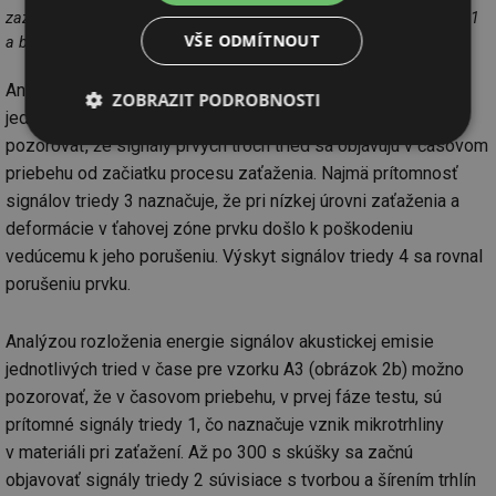
zaznamenaných signálov akustickej emisie do tried pre vzorku a) A1
VŠE ODMÍTNOUT
a b) A3
Analýzou rozloženia energie signálov akustickej emisie
ZOBRAZIT PODROBNOSTI
jednotlivých tried v čase pre vzorku A1 (obr. 2a) možno
pozorovať, že signály prvých troch tried sa objavujú v časovom
Nezbytně
Výkonové
Soubory
nutné
soubory
cílení
priebehu od začiatku procesu zaťaženia. Najmä prítomnosť
soubory
signálov triedy 3 naznačuje, že pri nízkej úrovni zaťaženia a
deformácie v ťahovej zóne prvku došlo k poškodeniu
vedúcemu k jeho porušeniu. Výskyt signálov triedy 4 sa rovnal
Funkční soubory
Nezařazené
porušeniu prvku.
soubory
Analýzou rozloženia energie signálov akustickej emisie
jednotlivých tried v čase pre vzorku A3 (obrázok 2b) možno
pozorovať, že v časovom priebehu, v prvej fáze testu, sú
prítomné signály triedy 1, čo naznačuje vznik mikrotrhliny
Nezbytně nutné soubory
Výkonové soubory
v materiáli pri zaťažení. Až po 300 s skúšky sa začnú
Soubory cílení
Funkční soubory
objavovať signály triedy 2 súvisiace s tvorbou a šírením trhlín