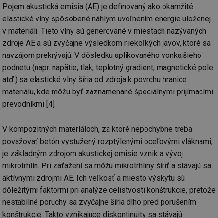
Pojem akustická emisia (AE) je definovaný ako okamžité
elastické vlny spôsobené náhlym uvoľnením energie uloženej
v materiáli. Tieto vlny sú generované v miestach nazývaných
zdroje AE a sú zvyčajne výsledkom niekoľkých javov, ktoré sa
navzájom prekrývajú. V dôsledku aplikovaného vonkajšieho
podnetu (napr. napätie, tlak, teplotný gradient, magnetické pole
atď.) sa elastické vlny šíria od zdroja k povrchu hranice
materiálu, kde môžu byť zaznamenané špeciálnymi prijímacími
prevodníkmi [4].
V kompozitných materiáloch, za ktoré nepochybne treba
považovať betón vystužený rozptýlenými oceľovými vláknami,
je základným zdrojom akustickej emisie vznik a vývoj
mikrotrhlín. Pri zaťažení sa môžu mikrotrhliny šíriť a stávajú sa
aktívnymi zdrojmi AE. Ich veľkosť a miesto výskytu sú
dôležitými faktormi pri analýze celistvosti konštrukcie, pretože
nestabilné poruchy sa zvyčajne šíria dlho pred porušením
konštrukcie. Takto vznikajúce diskontinuity sa stávajú