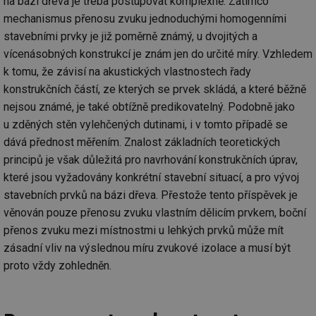
na bázi dřeva je třeba postupovat komplexně. Zatímco
mechanismus přenosu zvuku jednoduchými homogenními
stavebními prvky je již poměrně známý, u dvojitých a
vícenásobných konstrukcí je znám jen do určité míry. Vzhledem
k tomu, že závisí na akustických vlastnostech řady
konstrukčních částí, ze kterých se prvek skládá, a které běžně
nejsou známé, je také obtížně predikovatelný. Podobně jako
u zděných stěn vylehčených dutinami, i v tomto případě se
dává přednost měřením. Znalost základních teoretických
principů je však důležitá pro navrhování konstrukčních úprav,
které jsou vyžadovány konkrétní stavební situací, a pro vývoj
stavebních prvků na bázi dřeva. Přestože tento příspěvek je
věnován pouze přenosu zvuku vlastním dělicím prvkem, boční
přenos zvuku mezi místnostmi u lehkých prvků může mít
zásadní vliv na výslednou míru zvukové izolace a musí být
proto vždy zohledněn.