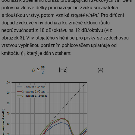
dochází k zpětnému odrazu prostupujících zvukových vln. Je-li
polovina vlnové délky procházejícího zvuku srovnatelná
s tloušťkou vrstvy, potom vzniká
stojaté vlnění
. Pro difúzní
dopad zvukové vlny dochází ke změně sklonu růstu
neprůzvučnosti z 18 dB/oktávu na 12 dB/oktávu (viz
obrázek 3). Vliv stojatého vlnění se pro prvky se vzduchovou
vrstvou vyplněnou porézním pohlcovačem uplatňuje od
f
kmitočtu
, který je dán vztahem:
d
[Hz]
(4)