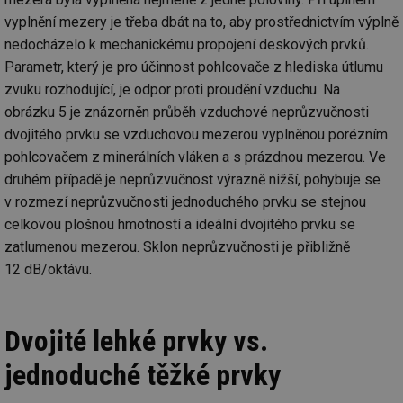
tě
vyplnění mezery je třeba dbát na to, aby prostřednictvím výplně
id
vytapeni.tzb-
10 let
Te
nedocházelo k mechanickému propojení deskových prvků.
info.cz
co
po
Parametr, který je pro účinnost pohlcovače z hlediska útlumu
vy
se
zvuku rozhodující, je odpor proti proudění vzduchu. Na
id
stavba.tzb-
10 let
Te
obrázku 5 je znázorněn průběh vzduchové neprůzvučnosti
info.cz
co
dvojitého prvku se vzduchovou mezerou vyplněnou porézním
po
vy
pohlcovačem z minerálních vláken a s prázdnou mezerou. Ve
se
druhém případě je neprůzvučnost výrazně nižší, pohybuje se
_hjFirstSeen
29 minut
So
Hotjar Ltd
59 sekund
na
.tzb-info.cz
v rozmezí neprůzvučnosti jednoduchého prvku se stejnou
ab
celkovou plošnou hmotností a ideální dvojitého prvku se
sl
ce
zatlumenou mezerou. Sklon neprůzvučnosti je přibližně
pr
poč
12 dB/oktávu.
Ne
žá
id
in
Dvojité lehké prvky vs.
id
forum.tzb-
1 rok
Te
info.cz
co
po
jednoduché těžké prvky
vy
se