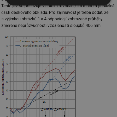
Tento jev se přisuzuje vlastním rezonančním módům příslušné
Nezbytně
Výkonové
Soubory
nutné
soubory
cílení
části deskového obkladu. Pro zajímavost je třeba dodat, že
soubory
s výjimkou obrázků 1 a 4 odpovídají zobrazené průběhy
změřené neprůzvučnosti vzdálenosti sloupků 406 mm.
Funkční soubory
Nezařazené
soubory
Nezbytně nutné soubory
Výkonové soubory
Soubory cílení
Funkční soubory
Nezařazené soubory
Nezbytně nutné soubory cookie umožňují základní
funkce webových stránek, jako je přihlášení
uživatele a správa účtu. Webové stránky nelze bez
nezbytně nutných souborů cookie správně používat.