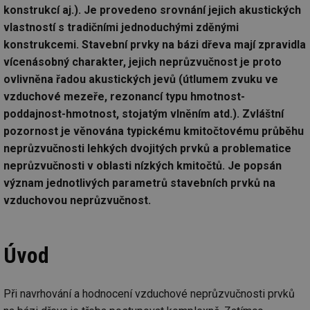
konstrukcí aj.). Je provedeno srovnání jejich akustických
vlastností s tradičními jednoduchými zděnými
konstrukcemi. Stavební prvky na bázi dřeva mají zpravidla
vícenásobný charakter, jejich neprůzvučnost je proto
ovlivněna řadou akustických jevů (útlumem zvuku ve
vzduchové mezeře, rezonancí typu hmotnost-
poddajnost-hmotnost, stojatým vlněním atd.). Zvláštní
pozornost je věnována typickému kmitočtovému průběhu
neprůzvučnosti lehkých dvojitých prvků a problematice
neprůzvučnosti v oblasti nízkých kmitočtů. Je popsán
význam jednotlivých parametrů stavebních prvků na
vzduchovou neprůzvučnost.
Úvod
Při navrhování a hodnocení vzduchové neprůzvučnosti prvků