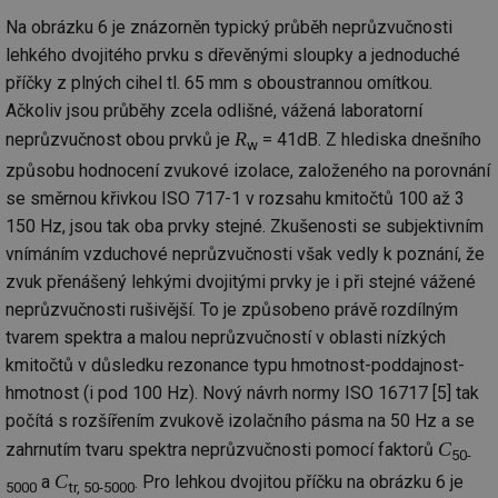
_hjIncludedInSessionSample
1 minuta
Te
Hotjar Ltd
Na obrázku 6 je znázorněn typický průběh neprůzvučnosti
59 sekund
co
vetrani.tzb-
na
info.cz
lehkého dvojitého prvku s dřevěnými sloupky a jednoduché
ab
Ho
příčky z plných cihel tl. 65 mm s oboustrannou omítkou.
zd
ná
Ačkoliv jsou průběhy zcela odlišné, vážená laboratorní
za
R
neprůzvučnost obou prvků je
= 41dB. Z hlediska dnešního
vz
w
de
způsobu hodnocení zvukové izolace, založeného na porovnání
de
re
se směrnou křivkou ISO 717-1 v rozsahu kmitočtů 100 až 3
we
150 Hz, jsou tak oba prvky stejné. Zkušenosti se subjektivním
id
voda.tzb-
10 let
Te
info.cz
co
vnímáním vzduchové neprůzvučnosti však vedly k poznání, že
po
vy
zvuk přenášený lehkými dvojitými prvky je i při stejné vážené
se
neprůzvučnosti rušivější. To je způsobeno právě rozdílným
id
kalkulator.tzb-
1 rok
Te
tvarem spektra a malou neprůzvučností v oblasti nízkých
info.cz
co
po
kmitočtů v důsledku rezonance typu hmotnost-poddajnost-
vy
se
hmotnost (i pod 100 Hz). Nový návrh normy ISO 16717 [5] tak
počítá s rozšířením zvukově izolačního pásma na 50 Hz a se
id
oze.tzb-info.cz
10 let
Te
co
C
zahrnutím tvaru spektra neprůzvučnosti pomocí faktorů
po
50-
vy
C
a
. Pro lehkou dvojitou příčku na obrázku 6 je
se
5000
tr, 50-5000