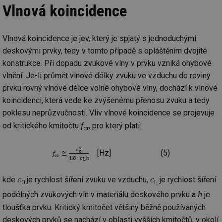
Vlnová koincidence
Vlnová koincidence je jev, který je spjatý s jednoduchými
deskovými prvky, tedy v tomto případě s opláštěním dvojité
konstrukce. Při dopadu zvukové vlny v prvku vzniká ohybové
vlnění. Je-li průmět vlnové délky zvuku ve vzduchu do roviny
prvku rovný vlnové délce volné ohybové vlny, dochází k vlnové
koincidenci, která vede ke zvýšenému přenosu zvuku a tedy
poklesu neprůzvučnosti. Vliv vlnové koincidence se projevuje
f
od kritického kmitočtu
, pro který platí:
cr
[Hz]
(5)
c
c
kde
je rychlost šíření zvuku ve vzduchu,
je rychlost šíření
0
L
h
podélných zvukových vln v materiálu deskového prvku a
je
tloušťka prvku. Kritický kmitočet většiny běžně používaných
deskových prvků se nachází v oblasti vyšších kmitočtů, v okolí