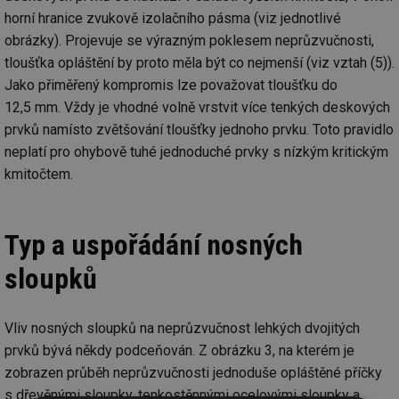
horní hranice zvukově izolačního pásma (viz jednotlivé
obrázky). Projevuje se výrazným poklesem neprůzvučnosti,
tloušťka opláštění by proto měla být co nejmenší (viz vztah (5)).
Jako přiměřený kompromis lze považovat tloušťku do
12,5 mm. Vždy je vhodné volně vrstvit více tenkých deskových
prvků namísto zvětšování tloušťky jednoho prvku. Toto pravidlo
neplatí pro ohybově tuhé jednoduché prvky s nízkým kritickým
kmitočtem.
Typ a uspořádání nosných
sloupků
Vliv nosných sloupků na neprůzvučnost lehkých dvojitých
prvků bývá někdy podceňován. Z obrázku 3, na kterém je
zobrazen průběh neprůzvučnosti jednoduše opláštěné příčky
s dřevěnými sloupky, tenkostěnnými ocelovými sloupky a