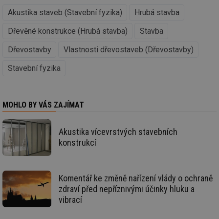
zd
Akustika staveb (Stavební fyzika)
Hrubá stavba
ná
za
vz
Dřevěné konstrukce (Hrubá stavba)
Stavba
de
de
re
Dřevostavby
Vlastnosti dřevostaveb (Dřevostavby)
we
Stavební fyzika
id
www.tzb-
10 let
Te
info.cz
co
po
vy
se
MOHLO BY VÁS ZAJÍMAT
id
m.tzb-info.cz
10 let
Te
co
po
vy
Akustika vícevrstvých stavebních
se
konstrukcí
_hjIncludedInSessionSample
1 minuta
Te
Hotjar Ltd
59 sekund
co
www.tzb-
na
info.cz
ab
Komentář ke změně nařízení vlády o ochraně
Ho
zd
zdraví před nepříznivými účinky hluku a
ná
vibrací
za
vz
de