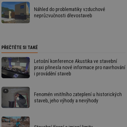
de
re
we
Náhled do problematiky vzduchové
neprůzvučnosti dřevostaveb
id
mojefirma.tzb-
1 rok
Te
info.cz
co
po
vy
se
_hjIncludedInSessionSample
2 minuty
Te
Hotjar Ltd
co
forum.tzb-
PŘEČTĚTE SI TAKÉ
na
info.cz
ab
Ho
zd
Letošní konference Akustika ve stavební
ná
praxi přinesla nové informace pro navrhování
za
vz
i provádění staveb
de
de
re
we
Fenomén vnitřního zateplení u historických
_hjIncludedInSessionSample
1 minuta
Te
Hotjar Ltd
staveb, jeho výhody a nevýhody
59 sekund
co
vytapeni.tzb-
na
info.cz
ab
Ho
zd
ná
za