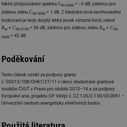
faktor přizpůsobení spektru C
= −5 dB, zatímco pro
_hjIncludedInSessionSample
1 minuta
Te
Hotjar Ltd
50-5000
59 sekund
co
oze.tzb-info.cz
C
zděnou stěnu
= 1 dB. Z hlediska nově navrhovaného
na
50-5000
ab
hodnocení je tedy dvojitý lehký prvek výrazně horší, neboť
Ho
zd
R
C
R
C
+
= 36 dB, zatímco pro zděnou stěnu
+
ná
w
50-3150
w
50-
za
= 42 dB.
vz
5000
de
de
re
we
Poděkování
_dc_gtm_UA-5901706-1
.tzb-info.cz
58 sekund
Te
co
př
w
Tento článek vznikl za podpory grantu
po
Sp
č. SGS13/108/OHK1/2T/11 v rámci studentské grantové
Go
da
soutěže ČVUT v Praze pro období 2013–14 a za podpory
kó
Evropské unie, projektu OP VaVpI č. CZ.1.05/2.1.00/03.0091 –
Po
lz
Univerzitní centrum energeticky efektivních budov.
za
nu
be
sk
fu
Použitá literatura
sp