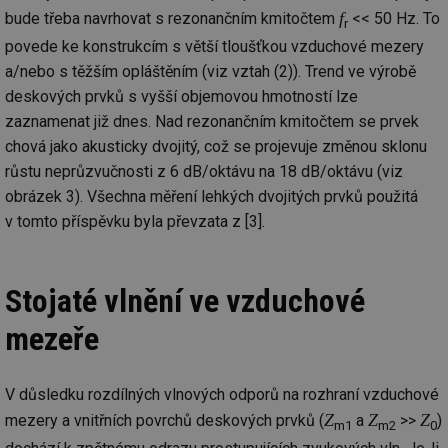
f
bude třeba navrhovat s rezonančním kmitočtem
<< 50 Hz. To
r
povede ke konstrukcím s větší tloušťkou vzduchové mezery
a/nebo s těžším opláštěním (viz vztah (2)). Trend ve výrobě
deskových prvků s vyšší objemovou hmotností lze
zaznamenat již dnes. Nad rezonančním kmitočtem se prvek
chová jako akusticky dvojitý, což se projevuje změnou sklonu
růstu neprůzvučnosti z 6 dB/oktávu na 18 dB/oktávu (viz
obrázek 3). Všechna měření lehkých dvojitých prvků použitá
v tomto příspěvku byla převzata z [3].
Stojaté vlnění ve vzduchové
mezeře
V důsledku rozdílných vlnových odporů na rozhraní vzduchové
Z
Z
Z
mezery a vnitřních povrchů deskových prvků (
a
>>
)
m1
m2
0