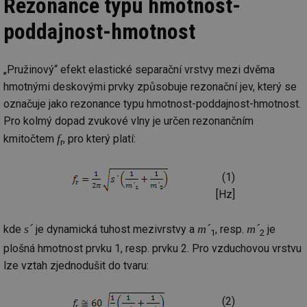
Rezonance typu hmotnost-
poddajnost-hmotnost
„Pružinový“ efekt elastické separační vrstvy mezi dvěma
hmotnými deskovými prvky způsobuje rezonační jev, který se
označuje jako rezonance typu hmotnost-poddajnost-hmotnost.
Pro kolmý dopad zvukové vlny je určen rezonančním
f
kmitočtem
, pro který platí:
r
(1)
[Hz]
s´
m´
m´
kde
je dynamická tuhost mezivrstvy a
, resp.
je
1
2
plošná hmotnost prvku 1, resp. prvku 2. Pro vzduchovou vrstvu
lze vztah zjednodušit do tvaru:
(2)