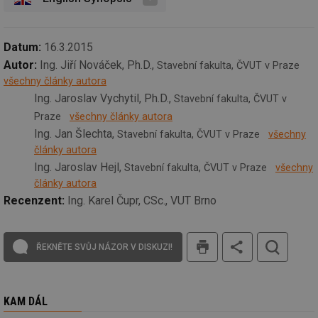
sid
forum.tzb-
1 rok
To
info.cz
bě
so
Datum:
16.3.2015
al
na
Autor:
Ing. Jiří Nováček, Ph.D.,
Stavební fakulta, ČVUT v Praze
so
re
všechny články autora
pr
po
Ing. Jaroslav Vychytil, Ph.D.,
Stavební fakulta, ČVUT v
sp
rel
Praze
všechny články autora
Ing. Jan Šlechta,
Stavební fakulta, ČVUT v Praze
všechny
_hjIncludedInSessionSample
1 minuta
Te
Hotjar Ltd
59 sekund
co
energetika.tzb-
články autora
na
info.cz
Ing. Jaroslav Hejl,
ab
Stavební fakulta, ČVUT v Praze
všechny
Ho
články autora
zd
ná
Recenzent:
Ing. Karel Čupr, CSc., VUT Brno
za
vz
de
de
tisk
re
ŘEKNĚTE SVŮJ NÁZOR V DISKUZI!
we
_hjIncludedInSessionSample
1 minuta
Te
Hotjar Ltd
59 sekund
co
stavba.tzb-
na
info.cz
KAM DÁL
ab
Ho