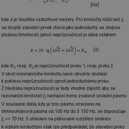
[Hz]
d
f
kde
je tloušťka vzduchové mezery. Pro kmitočty nižší než
r
se dvojitý stavební prvek chová jako jednoduchý se stejnou
plošnou hmotností, jehož neprůzvučnost je dána vztahem:
(3)
R
R
kde
, resp.
je neprůzvučnost prvku 1, resp. prvku 2.
1
2
V okolí rezonančního kmitočtu navíc obvykle dochází
k poklesu neprůzvučnosti oproti jednoduchému prvku.
Z hlediska neprůzvučnosti je tedy vhodné zajistit, aby se
f
rezonanční kmitočet
nacházel mimo zvukově izolační pásmo.
r
V současné době, kdy je toto pásmo omezeno na
třetinooktávová pásma od 100 Hz do 3 150 Hz, se doporučuje
f
<< 70 Hz. S ohledem na plánované rozšíření směrem
r
k nízkým kmitočtům však lze předpokládat, že stavební prvky