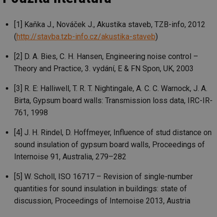
ná
je
kte
id
[1] Kaňka J., Nováček J., Akustika staveb, TZB-info, 2012
př
úč
(
http://stavba.tzb-info.cz/akustika-staveb
)
An
[2] D. A. Bies, C. H. Hansen, Engineering noise control –
id
energetika.tzb-
10 let
Te
info.cz
co
Theory and Practice, 3. vydání, E & FN Spon, UK, 2003
po
vy
se
[3] R. E: Halliwell, T. R. T. Nightingale, A. C. C. Warnock, J. A.
_hjIncludedInSessionSample
1 minuta
Te
Hotjar Ltd
Birta, Gypsum board walls: Transmission loss data, IRC-IR-
59 sekund
co
kalkulator.tzb-
na
info.cz
761, 1998
ab
Ho
zd
[4] J. H. Rindel, D. Hoffmeyer, Influence of stud distance on
ná
sound insulation of gypsum board walls, Proceedings of
za
vz
Internoise 91, Australia, 279–282
de
de
re
[5] W. Scholl, ISO 16717 – Revision of single-number
we
quantities for sound insulation in buildings: state of
_hjIncludedInSessionSample
1 minuta
Te
Hotjar Ltd
59 sekund
co
discussion, Proceedings of Internoise 2013, Austria
voda.tzb-
na
info.cz
ab