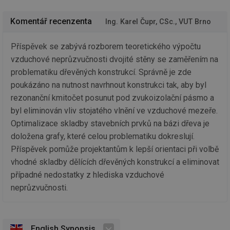
Ho
zd
ná
Komentář recenzenta
Ing. Karel Čupr, CSc., VUT Brno
za
vz
de
Příspěvek se zabývá rozborem teoretického výpočtu
de
re
vzduchové neprůzvučnosti dvojité stěny se zaměřením na
we
problematiku dřevěných konstrukcí. Správně je zde
__gfp_64b
1 rok
Je
Gemius
so
.tzb-info.cz
poukázáno na nutnost navrhnout konstrukci tak, aby byl
kt
rezonanční kmitočet posunut pod zvukoizolační pásmo a
spr
da
byl eliminován vliv stojatého vlnění ve vzduchové mezeře.
co
ná
Optimalizace skladby stavebních prvků na bázi dřeva je
we
doložena grafy, které celou problematiku dokreslují.
__cf_bm
29 minut
Te
Cloudflare Inc.
59 sekund
co
Příspěvek pomůže projektantům k lepší orientaci při volbě
.vimeo.com
po
vhodné skladby dělících dřevěných konstrukcí a eliminovat
ro
li
případné nedostatky z hlediska vzduchové
To
př
neprůzvučnosti.
by
po
zp
po
we
st
English Synopsis