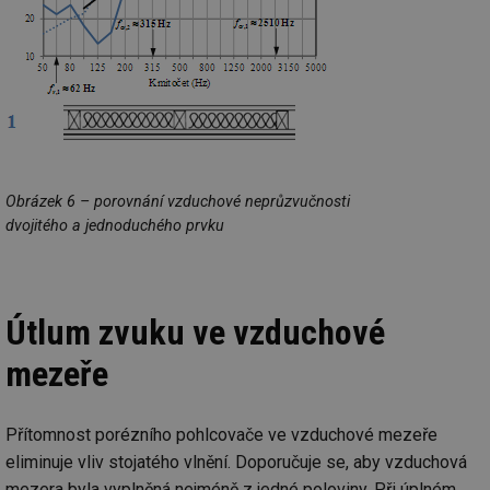
po
vy
se
_hjIncludedInSessionSample
1 minuta
Te
Hotjar Ltd
59 sekund
co
elektro.tzb-
na
info.cz
ab
Ho
zd
ná
za
vz
Obrázek 6 – porovnání vzduchové neprůzvučnosti
de
de
dvojitého a jednoduchého prvku
re
we
mv
2 měsíce 4
Te
Airtable
týdny
co
.tzb-info.cz
po
Útlum zvuku ve vzduchové
sl
už
int
mezeře
vý
vl
po
Air
Přítomnost porézního pohlcovače ve vzduchové mezeře
us
už
eliminuje vliv stojatého vlnění. Doporučuje se, aby vzduchová
pr
int
mezera byla vyplněná nejméně z jedné poloviny. Při úplném