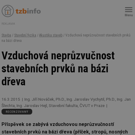
Menu
REKLAMA
Stavba
/
Stavební fyzika
/
Akustika staveb
/ Vzduchová neprůzvučnost stavebních prvků
na bázi dřeva
Vzduchová neprůzvučnost
stavebních prvků na bázi
dřeva
16.3.2015
Ing. Jiří Nováček, Ph.D., Ing. Jaroslav Vychytil, Ph.D., Ing. Jan
Šlechta, Ing. Jaroslav Hejl, Stavební fakulta, ČVUT v Praze
RECENZOVANÝ
Příspěvek se zabývá vzduchovou neprůzvučností
stavebních prvků na bázi dřeva (příček, stropů, nosných