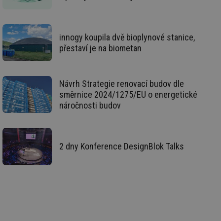
za
vz
de
de
re
we
innogy koupila dvě bioplynové stanice,
přestaví je na biometan
mv
2 měsíce 4
Te
Airtable
týdny
co
.tzb-info.cz
po
sl
už
Návrh Strategie renovací budov dle
int
vý
směrnice 2024/1275/EU o energetické
vl
náročnosti budov
po
Air
us
už
pr
int
2 dny Konference DesignBlok Talks
tě
id
vytapeni.tzb-
10 let
Te
info.cz
co
po
vy
se
id
stavba.tzb-
10 let
Te
info.cz
co
po