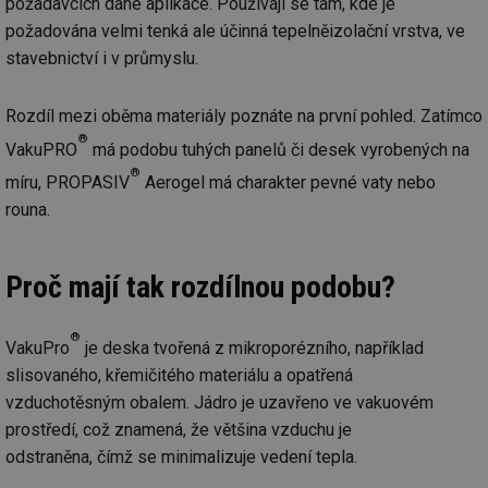
požadavcích dané aplikace. Používají se tam, kde je
požadována velmi tenká ale účinná tepelněizolační vrstva, ve
stavebnictví i v průmyslu.
Rozdíl mezi oběma materiály poznáte na první pohled. Zatímco
®
VakuPRO
má podobu tuhých panelů či desek vyrobených na
®
míru, PROPASIV
Aerogel má charakter pevné vaty nebo
rouna.
Proč mají tak rozdílnou podobu?
®
VakuPro
je deska tvořená z mikroporézního, například
slisovaného, křemičitého materiálu a opatřená
vzduchotěsným obalem. Jádro je uzavřeno ve vakuovém
prostředí, což znamená, že většina vzduchu je
odstraněna, čímž se minimalizuje vedení tepla.