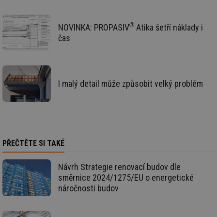
®
NOVINKA: PROPASIV
Atika šetří náklady i
čas
Nezbytně nutné soubory
Výkonové soubory
Soubory cílení
Funkční soubory
I malý detail může způsobit velký problém
Nezařazené soubory
Nezbytně nutné soubory cookie umožňují základní
funkce webových stránek, jako je přihlášení
uživatele a správa účtu. Webové stránky nelze bez
nezbytně nutných souborů cookie správně používat.
PŘEČTĚTE SI TAKÉ
Provider
/
Název
Vyprší
Po
Doména
Návrh Strategie renovací budov dle
g_state
.forum.tzb-
Zavřením
Sl
info.cz
prohlížeče
př
směrnice 2024/1275/EU o energetické
po
náročnosti budov
g_csrf_token
.forum.tzb-
Zavřením
Sl
info.cz
prohlížeče
př
po