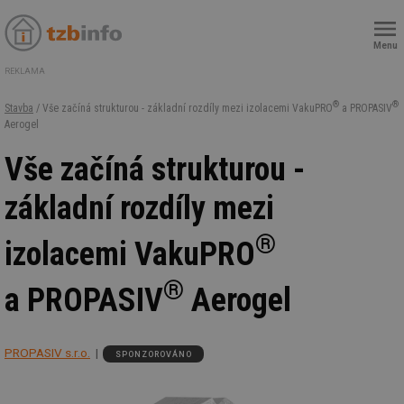
Menu
REKLAMA
®
®
Stavba
/ Vše začíná strukturou - základní rozdíly mezi izolacemi VakuPRO
a PROPASIV
Aerogel
Vše začíná strukturou -
základní rozdíly mezi
®
izolacemi VakuPRO
®
a PROPASIV
Aerogel
PROPASIV s.r.o.
SPONZOROVÁNO