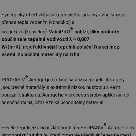
Synergický efekt vakua a křemičitého jádra výrazně snižuje
přenos tepla vedením (kondukcí) a
®
prouděním (konvekcí).
VakuPRO
nabízí, díky hodnotě
součinitele tepelné vodivosti λ = 0,007
W/(m•K),
nejefektivnější tepelněizolační funkci mezi
všemi izolačními materiály na trhu.
®
PROPASIV
Aerogel je izolace na bázi aerogelu. Aerogely
jsou pevné materiály s extrémně nízkou hustotou a velmi
porézní strukturou. Aerogel je v procesu výroby aplikován do
nosného rouna, čímž vzniká uchopitelný materiál.
®
Skvělé tepelněizolační vlastnosti má PROPASIV
Aerogel díky
nanoporézní struktuře, která omezuje předávání energie mezi