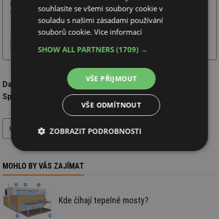
budov. Naše inovativní materiály, jako jsou vysoce efektivní izolace
souhlasíte se všemi soubory cookie v
VakuPRO® a PROPASIV® Aerogel nebo montážní bloky a podkladní profily
souladu s našimi zásadami používání
...
souborů cookie.
Více informací
Více o firmě
Chci další informace
Webové stránky
SHOW ALL PARTNERS
(1709) →
VŠE PŘIJMOUT
Datum:
13.8.2024
Společnost:
PROPASIV s.r.o.
VŠE ODMÍTNOUT
tisk
ZOBRAZIT PODROBNOSTI
Nezbytně
Výkonové
Soubory
nutné
soubory
cílení
MOHLO BY VÁS ZAJÍMAT
soubory
Kde číhají tepelné mosty?
Funkční soubory
Nezařazené
soubory