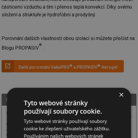
částicemi vzduchu a tím i přenos tepla konvekcí. Díky svému
složení a struktuře je hydrofobní a prodyšný.
Porovnání dalších vlastností obou izolací si můžete přečíst na
®
Blogu PROPASIV
.
®
®
Další porovnání VakuPRO
a PROPASIV
Aerogel
×
PROPASIV s.r.o.
Tyto webové stránky
používají soubory cookie.
PROPASIV - Jsme
specialisté na eliminaci
Tyto webové stránky používají soubory
tepelných mostů
cookie ke zlepšení uživatelského zážitku.
a zajištění špičkového
Používáním našich webových stránek
tepelného komfortu uvnitř