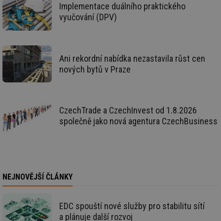
Implementace duálního praktického
id
konference.tzb-
1 rok
Te
info.cz
co
vyučování (DPV)
po
vy
se
_hjAbsoluteSessionInProgress
29 minut
So
Hotjar Ltd
59 sekund
na
.tzb-info.cz
Ani rekordní nabídka nezastavila růst cen
ab
nových bytů v Praze
sl
ce
pr
poč
Ne
žá
CzechTrade a CzechInvest od 1.8.2026
id
in
společně jako nová agentura CzechBusiness
id
vetrani.tzb-
10 let
Te
info.cz
co
po
vy
se
_hjIncludedInSessionSample
1 minuta
Te
Hotjar Ltd
NEJNOVĚJŠÍ ČLÁNKY
59 sekund
co
elektro.tzb-
na
info.cz
ab
Ho
EDC spouští nové služby pro stabilitu sítí
zd
ná
a plánuje další rozvoj